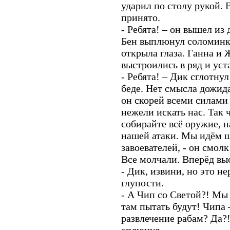
ударил по столу рукой. 
принято.
- Ребята! – он вышел из
Бен выплюнул соломинку
открыла глаза. Ганна и 
выстроились в ряд и уст
- Ребята! – Дик сглотну
беде. Нет смысла дожида
он скорей всеми силами 
нежели искать нас. Так 
собирайте всё оружие, н
нашей атаки. Мы идём 
завоевателей, - он смол
Все молчали. Вперёд вы
- Дик, извини, но это н
глупости.
- А Чип со Светой?! Мы 
там пытать будут! Чипа –
развлечение рабам? Да?!