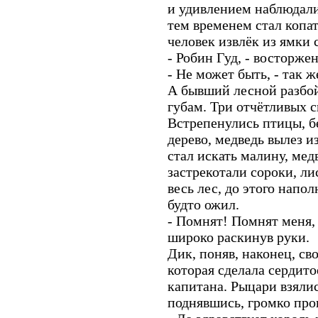
и удивлением наблюдали
тем временем стал копа
человек извлёк из ямки 
- Робин Гуд, - восторже
- Не может быть, - так ж
А бывший лесной разбой
губам. Три отчётливых с
Встрепенулись птицы, бе
дерево, медведь вылез и
стал искать малину, мед
застрекотали сороки, л
весь лес, до этого нап
будто ожил.
- Помнят! Помнят меня,
широко раскинув руки.
Дик, поняв, наконец, св
которая сделала сердито
капитана. Рыцари взялис
поднявшись, громко про