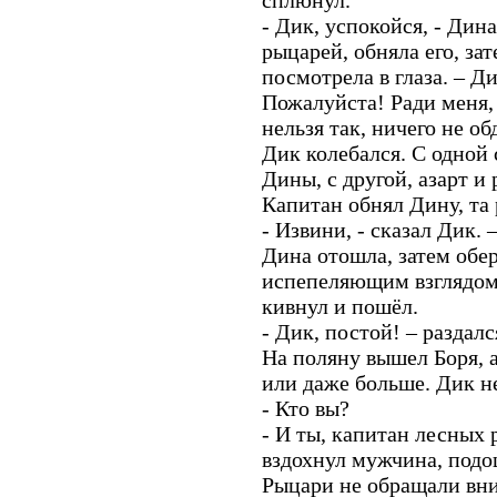
сплюнул.
- Дик, успокойся, - Дин
рыцарей, обняла его, за
посмотрела в глаза. – Ди
Пожалуйста! Ради меня, 
нельзя так, ничего не об
Дик колебался. С одной 
Дины, с другой, азарт и
Капитан обнял Дину, та 
- Извини, - сказал Дик. 
Дина отошла, затем обе
испепеляющим взглядом
кивнул и пошёл.
- Дик, постой! – раздал
На поляну вышел Боря, а
или даже больше. Дик н
- Кто вы?
- И ты, капитан лесных 
вздохнул мужчина, подо
Рыцари не обращали вни