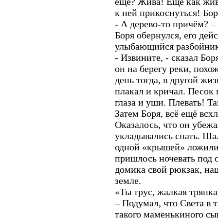
ещё? Жива! Ещё как жив
к ней прикоснуться! Бор
- А дерево-то причём? 
Боря обернулся, его дей
улыбающийся разбойник 
- Извините, - сказал Бо
он на берегу реки, похо
день тогда, в другой жи
плакал и кричал. Песок 
глаза и уши. Плевать! Т
Затем Боря, всё ещё всх
Оказалось, что он убежа
укладывались спать. Ша
одной «крышей» ложилис
пришлось ночевать под 
домика свой рюкзак, на
земле.
«Ты трус, жалкая тряпка
– Подумал, что Света в т
такого маменькиного сы