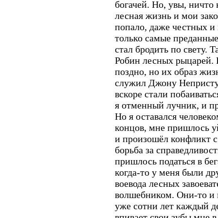
богачей. Но, увы, ничто
лесная жизнь и мои зако
попало, даже честных и
только самые преданные 
стал бродить по свету. 
Робин лесных рыцарей. 
поздно, но их образ жиз
служил Джону Непристу
вскоре стали побаиватьс
я отменный лучник, и пр
Но я оставался человеком
концов, мне пришлось у
и произошёл конфликт с
борьба за справедливос
пришлось податься в бега
когда-то у меня были др
воевода лесных завоева
волшебником. Они-то и п
уже сотни лет каждый д
впивает свои зубы мне в