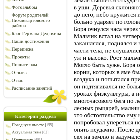
Земля сыплется откуда-то
в уши. Деревья склоняют
Фотоальбом
до него, небо кружится 
Форум родителей
Нижневартовского
больно ударяет по голо
района
Боря очнулся часа через 
Блог Германа Дедюхина
Мальчик встал на четвер
Наши достижения
закашлялся, поднялся и ч
Переписка
части тела, не слушалис
уж и высоко. Рост мальч
Проекты
Могло быть хуже. Боря 
Пишите нам
корни, которых в яме б
Отзывы
воздуха и попытался при
О нас
он подтягивался не боль
Расписание занятий
уроках физкультуры, а 
многочасового бега по л
лесных рыцарей, мальчи
это обстоятельство ему 
Категории раздела
попробовал упереться но
Празднуем вместе
[155]
опять неудачно. После 
Актуальная тема
[82]
сел на землю и задумалс
Объявления
[401]