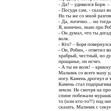
- Да? – удивился Боря. –
- Посуди сам, - сказал во
Но ты же со мной разго
- Да, логично… но тогда 
Я, конечно, знаю про Р
- Он думал, что ты дога
волк.
- Кто? – Боря повернулс
- Он, Робин, - ответил в
храбрый, честный, но ду
прощанье, он исчез.
- А ты не волк! – крикну
Мальчик со всего маху у
ногу. Камень дрогнул и 
Камень стал подпрыгиват
земли. Не смотря на пр
спине побежали мурашки.
то (или кто-то?!) под ни
сказать. Мальчик с секу