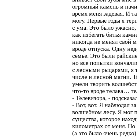
огромный камень и начин
время меня задевая. И т
могу. Первые годы я тер
с ума. Это было ужасно,
как избегать битья камн
никогда не менял свой м
вроде отпуска. Одну нед
семье. Это были райские
но все попытки кончалис
с лесными рыцарями, я 
числе и лесной магии. 
умели творить волшебст
что-то вроде телава… т
- Телевизора, - подсказа
- Вот, вот. Я наблюдал з
волшебном лесу. Я мог 
существа, которое нахо
километрах от меня. Но
(а это было очень редко)