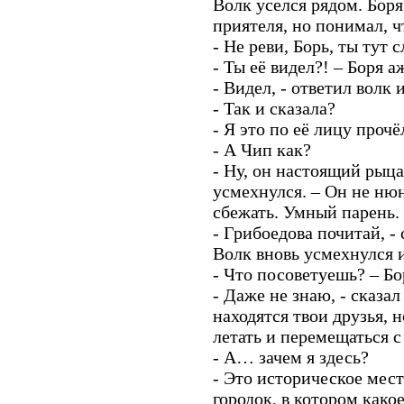
Волк уселся рядом. Бор
приятеля, но понимал, ч
- Не реви, Борь, ты тут 
- Ты её видел?! – Боря а
- Видел, - ответил волк 
- Так и сказала?
- Я это по её лицу прочё
- А Чип как?
- Ну, он настоящий рыцар
усмехнулся. – Он не нюн
сбежать. Умный парень.
- Грибоедова почитай, -
Волк вновь усмехнулся и
- Что посоветуешь? – Бо
- Даже не знаю, - сказал 
находятся твои друзья, 
летать и перемещаться с
- А… зачем я здесь?
- Это историческое мест
городок, в котором како