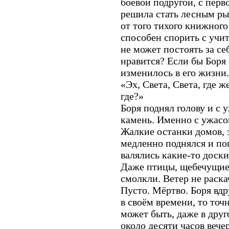
боевой подругой, с перв
решила стать лесным ры
от того тихого книжного
способен спорить с учит
не может постоять за се
нравится? Если бы Боря 
изменилось в его жизни.
«Эх, Света, Света, где ж
где?»
Боря поднял голову и с 
камень. Именно с ужасо
Жалкие останки домов,
медленно поднялся и пош
валялись какие-то доски
Даже птицы, щебечущие 
смолкли. Ветер не раска
Пусто. Мёртво. Боря вдр
в своём времени, то точ
может быть, даже в друг
около десяти часов вече