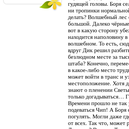
гудящей головы. Боря се
ни тропинки нормальной
делать? Волшебный лес с
большой. Далеко чёрные 
вот в какую сторону убе
находится наполовину в
волшебном. То есть, сюд
вдруг Дик решил разбить
безлюдном месте за тыс
штаба? Конечно, переме
в какое-либо место труд
может войти в транс и 
местоположение. Хотя д
знают о пленении Светы
только догадываться… Г
Времени прошло не так 
подеваться Чип! А Боря
погулять. Могли даже гд
от всех. Так что, может