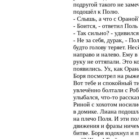
подругой такого не заме
подошёл к Полю.
- Слышь, а что с Ораной
- Боится, - ответил Поль
- Так сильно? - удивился
- Не за себя, дурак, - П
будто голову теряет. Нес
направо и налево. Ему в
руку не оттяпали. Это к
появились. Ух, как Орана
Боря посмотрел на рыжег
Вот тебе и спокойный т
увлечённо болтали с Ро
улыбался, что-то расска
Риной с хохотом носили
в домике. Лиана подошла
на плечо Поля. И эти п
движения и фразы ничем
битве. Боря вздохнул и 