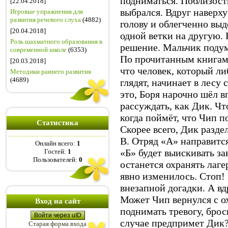
подниматься. Поблизости
[22.04.2018]
выбрался. Вдруг наверху
Игровые упражнения для
развития речевого слуха
(4882)
голову и облегченно выд
[20.04.2018]
одной ветки на другую.
Роль шахматного образования в
решение. Мальчик подум
современной школе
(6353)
По прочитанным книгам,
[20.03.2018]
что человек, который ли
Методики раннего развития
(4689)
глядят, начинает в лесу 
это, Боря нарочно шёл в
рассуждать, как Дик. Чт
когда поймёт, что Чип п
Статистика
Скорее всего, Дик разде
В. Отряд «А» направитс
Онлайн всего:
1
«Б» будет выискивать за
Гостей:
1
Пользователей:
0
останется охранять лаге
явно изменилось. Стоп! 
внезапной догадки. А вд
Может Чип вернулся с ох
Вход на сайт
поднимать тревогу, бро
Войти через uID
случае предпримет Дик? 
Старая форма входа