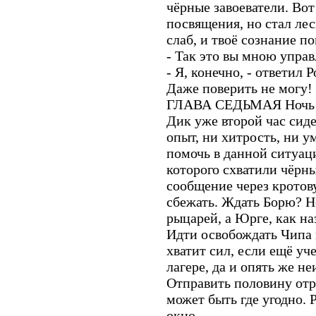
чёрные завоеватели. Вот
посвящения, но стал ле
слаб, и твоё сознание п
- Так это вы мною управ
- Я, конечно, - ответил 
Даже поверить не могу!
ГЛАВА СЕДЬМАЯ Ночь 
Дик уже второй час сиде
опыт, ни хитрость, ни у
помочь в данной ситуац
которого схватили чёрны
сообщение через кротову
сбежать. Ждать Борю? Н
рыцарей, а Юрге, как наз
Идти освобождать Чипа 
хватит сил, если ещё уче
лагере, да и опять же не
Отправить половину отр
может быть где угодно. 
окно.