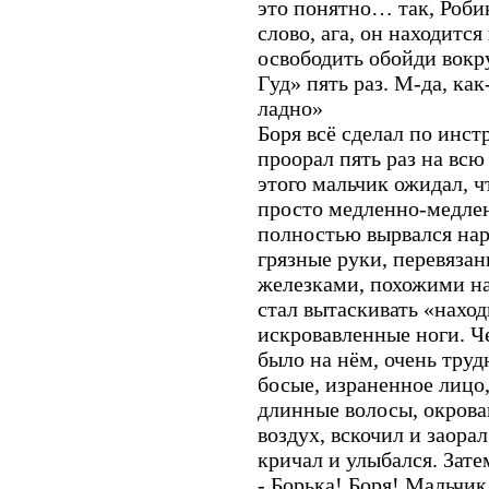
это понятно… так, Роби
слово, ага, он находитс
освободить обойди вокр
Гуд» пять раз. М-да, как
ладно»
Боря всё сделал по инст
проорал пять раз на всю
этого мальчик ожидал, чт
просто медленно-медлен
полностью вырвался нар
грязные руки, перевяза
железками, похожими на
стал вытаскивать «наход
искровавленные ноги. Че
было на нём, очень труд
босые, израненное лицо,
длинные волосы, окрова
воздух, вскочил и заора
кричал и улыбался. Зате
- Борька! Боря! Мальчик