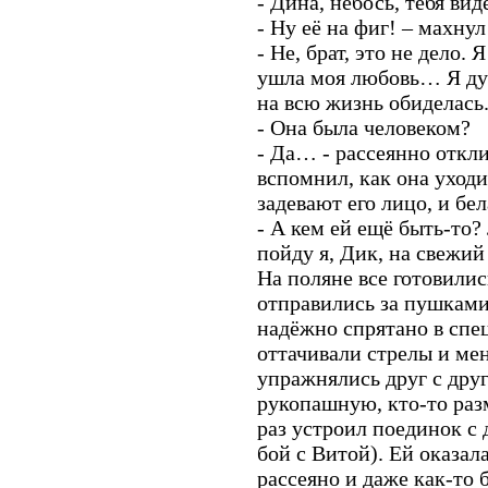
- Дина, небось, тебя вид
- Ну её на фиг! – махну
- Не, брат, это не дело.
ушла моя любовь… Я дум
на всю жизнь обиделась
- Она была человеком?
- Да… - рассеянно откл
вспомнил, как она уход
задевают его лицо, и бе
- А кем ей ещё быть-то? 
пойду я, Дик, на свежий
На поляне все готовилис
отправились за пушками
надёжно спрятано в спе
оттачивали стрелы и мен
упражнялись друг с друг
рукопашную, кто-то раз
раз устроил поединок с 
бой с Витой). Ей оказал
рассеяно и даже как-то 