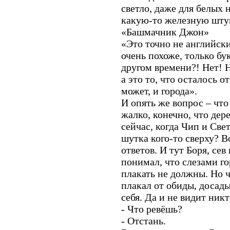
светло, даже для белых 
какую-то железную штук
«Башмачник Джон»
«Это точно не английски
очень похоже, только бу
другом времени?! Нет! Н
а это то, что осталось о
может, и города».
И опять же вопрос – что
жалко, конечно, что дер
сейчас, когда Чип и Свет
шутка кого-то сверху? 
ответов. И тут Боря, сев
понимал, что слезами г
плакать не должны. Но ч
плакал от обиды, досады 
себя. Да и не видит ни
- Что ревёшь?
- Отстань.