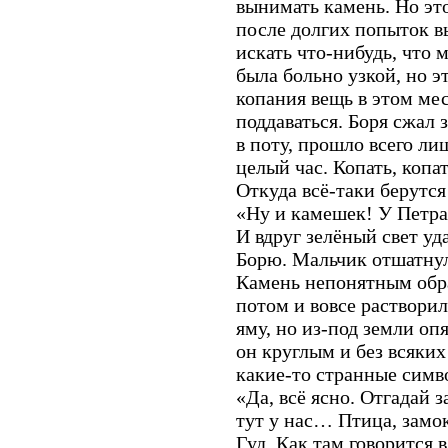
вынимать камень. Но это
после долгих попыток в
искать что-нибудь, что 
была больно узкой, но э
копания вещь в этом ме
поддаваться. Боря сжал 
в поту, прошло всего лиш
целый час. Копать, копа
Откуда всё-таки берутся
«Ну и камешек! У Петра 
И вдруг зелёный свет уд
Борю. Мальчик отшатнул
Камень непонятным обра
потом и вовсе растворил
яму, но из-под земли оп
он круглым и без всяки
какие-то странные симв
«Да, всё ясно. Отгадай з
тут у нас… Птица, замок
Гуд. Как там говорится в