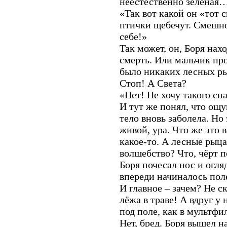
неестественно зелёная
«Так вот какой он «тот с
птички щебечут. Смешно
себе!»
Так может, он, Боря нахо
смерть. Или мальчик про
было никаких лесных ры
Стоп! А Света?
«Нет! Не хочу такого сн
И тут же понял, что ощ
тело вновь заболела. Н
живой, ура. Что же это
какое-то. А лесные рыц
волшебство? Что, чёрт п
Боря почесал нос и огля
впереди начиналось пол
И главное – зачем? Не с
лёжа в траве! А вдруг у
под поле, как в мультфи
Нет, бред. Боря вышел н