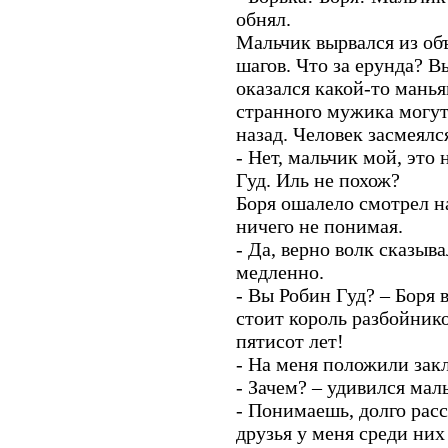
обнял.
Мальчик вырвался из об
шагов. Что за ерунда? Вы
оказался какой-то маньяк
странного мужика могут
назад. Человек засмеялс
- Нет, мальчик мой, это 
Гуд. Иль не похож?
Боря ошалело смотрел на
ничего не понимая.
- Да, верно волк сказыв
медленно.
- Вы Робин Гуд? – Боря 
стоит король разбойник
пятисот лет!
- На меня положили зак
- Зачем? – удивился мал
- Понимаешь, долго расс
друзья у меня среди ни