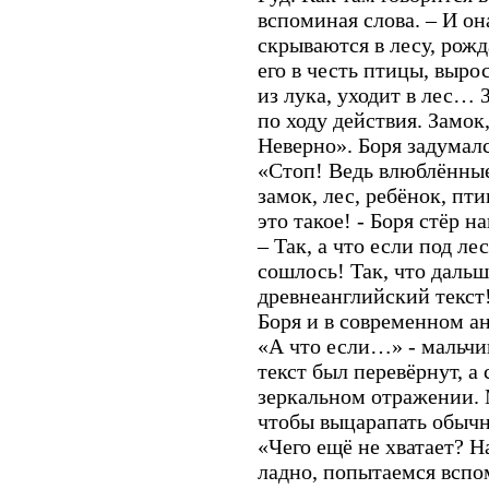
вспоминая слова. – И он
скрываются в лесу, рожд
его в честь птицы, выр
из лука, уходит в лес… 
по ходу действия. Замок,
Неверно». Боря задумалс
«Стоп! Ведь влюблённые
замок, лес, ребёнок, п
это такое! - Боря стёр 
– Так, а что если под ле
сошлось! Так, что даль
древнеанглийский текст
Боря и в современном ан
«А что если…» - мальчик
текст был перевёрнут, а
зеркальном отражении. 
чтобы выцарапать обычн
«Чего ещё не хватает? Н
ладно, попытаемся вспо