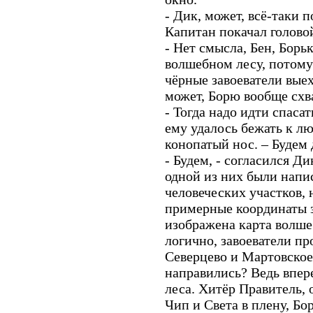
- Дик, может, всё-таки 
Капитан покачал голово
- Нет смысла, Бен, Борь
волшебном лесу, потому 
чёрные завоеватели выех
может, Борю вообще схв
- Тогда надо идти спасат
ему удалось бежать к лю
конопатый нос. – Будем 
- Будем, - согласился Ди
одной из них были нап
человеческих участков,
примерные координаты з
изображена карта волше
логично, завоеватели пр
Северцево и Мартовское
направились? Ведь впер
леса. Хитёр Правитель, 
Чип и Света в плену, Бо