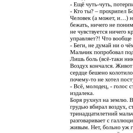
- Ещё чуть-чуть, потерпи
- Кто ты? – прохрипел Бо
Человек (а может, и…) н
бежать, ничего не пони
не чувствуется ничего к
управляет?! Что вообще
- Беги, не думай ни о чё
Мальчик попробовал подн
Лишь боль (всё-таки ник
Воздух кончался. Живот 
сердце бешено колотилос
почему-то не хотел пост
- Всё, молодец, - голос
издалека.
Боря рухнул на землю. В
грудью вбирал воздух, ст
тринадцатилетний мальч
разговаривает с галлюци
живым. Нет, больно уж г