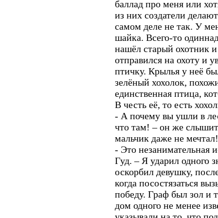
баллад про меня или хо
из них создатели делают
самом деле не так. У ме
шайка. Всего-то одинн
нашёл старый охотник 
отправился на охоту и 
птичку. Крылья у неё бы
зелёный хохолок, похож
единственная птица, кот
В честь её, то есть хохо
- А почему вы ушли в ле
что там! – он же слышит
мальчик даже не мечтал
- Это незанимательная и
Гуд. – Я ударил одного з
оскорбил девушку, после
когда посостязаться вы
победу. Граф был зол и
дом одного не менее из
указывали на то, что по