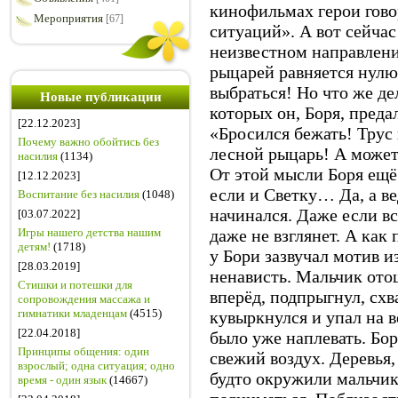
кинофильмах герои гово
Мероприятия
[67]
ситуаций». А вот сейчас
неизвестном направлени
рыцарей равняется нулю
выбраться! Но что же де
Новые публикации
которых он, Боря, преда
[22.12.2023]
«Бросился бежать! Трус и
Почему важно обойтись без
лесной рыцарь! А может
насилия
(1134)
От этой мысли Боря ещё
[12.12.2023]
если и Светку… Да, а ве
Воспитание без насилия
(1048)
начинался. Даже если вс
[03.07.2022]
Игры нашего детства нашим
даже не взглянет. А как
детям!
(1718)
у Бори зазвучал мотив и
[28.03.2019]
ненависть. Мальчик отош
Стишки и потешки для
вперёд, подпрыгнул, схв
сопровождения массажа и
гимнатики младенцам
(4515)
кувыркнулся и упал на в
[22.04.2018]
было уже наплевать. Бо
Принципы общения: один
свежий воздух. Деревья
взрослый; одна ситуация; одно
будто окружили мальчика
время - один язык
(14667)