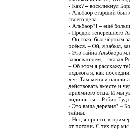
- Как? – воскликнул Бор
- Альбаор старший был 
своего дела.
- Альбаор?! – ещё больш
- Предок теперешнего Ал
- Он тоже был чёрным за
осёкся. – Ой, я забыл, з
- Это тайна Альбаора мл
завоевателем, - сказал Р
– Об этом я расскажу те
поджога я, как последни
лес. Там меня и нашли 
действовать вместе и ч
приёмного отца. И мы у
видишь ты, - Робин Гуд 
- Это ваша деревня? – Б
тайны.
- Нет, я просто, к приме
от погони. С тех пор мы