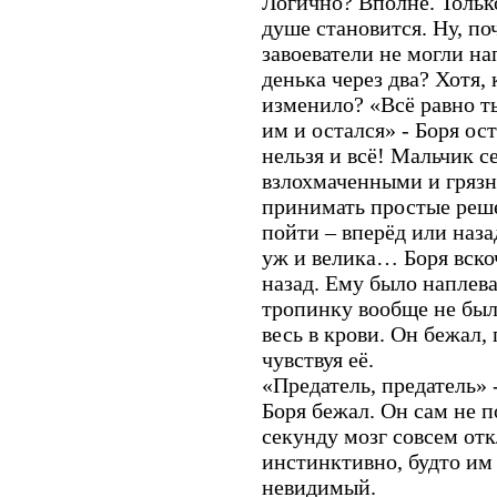
Логично? Вполне. Только
душе становится. Ну, по
завоеватели не могли на
денька через два? Хотя,
изменило? «Всё равно т
им и остался» - Боря ост
нельзя и всё! Мальчик се
взлохмаченными и гряз
принимать простые решен
пойти – вперёд или наза
уж и велика… Боря вскоч
назад. Ему было наплева
тропинку вообще не было
весь в крови. Он бежал,
чувствуя её.
«Предатель, предатель» -
Боря бежал. Он сам не п
секунду мозг совсем отк
инстинктивно, будто им 
невидимый.