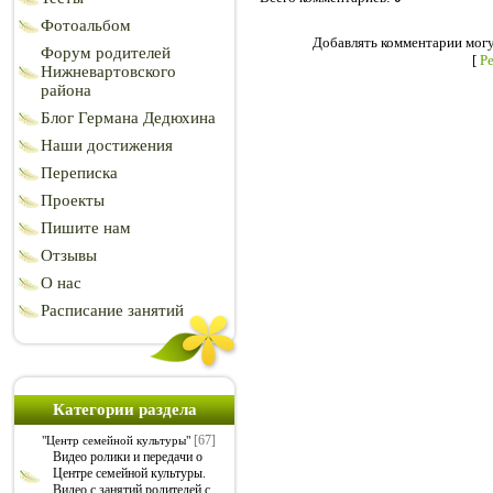
Фотоальбом
Добавлять комментарии могу
Форум родителей
[
Р
Нижневартовского
района
Блог Германа Дедюхина
Наши достижения
Переписка
Проекты
Пишите нам
Отзывы
О нас
Расписание занятий
Категории раздела
[67]
"Центр семейной культуры"
Видео ролики и передачи о
Центре семейной культуры.
Видео с занятий родителей с