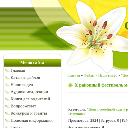
Меню сайта
Главная
Главная
»
Файлы
»
Наше видео
»
"Це
Каталог файлов
Наше видео
Х районный фестиваль м
Аудиокниги, лекции
Книги для родителей
Вопрос-ответ
Категория
:
"Центр семейной культу
Конкурсы и гранты
Излучинск
Полезная информация
Просмотров
:
2824
|
Загрузок
:
0
|
Рей
Тесты
Всего комментариев
:
0