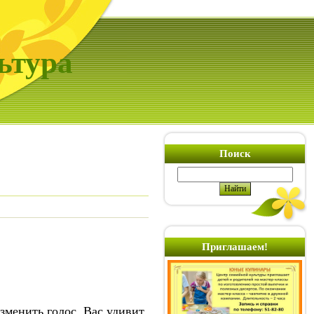
ьтура
Поиск
Приглашаем!
зменить голос. Вас удивит,