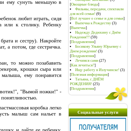
 ли ему сунуть меньшую в
[
Овощные блюда
]
Фильмы, передачи, спектакли
для всей семьи!
(9)
ебенок любит играть, сидя
[
Всё лучшее о семье и для семьи
]
Выпечка к Рождеству
(3)
а или к столику. Ребенку
[
Выпечка
]
Надежду Дедюхину с Днём
Рождения!!!
(59)
брата и сестру). Накройте
[
Поздравления
]
, а потом, где сестричка.
Босикову Ульяну Юрьевну с
Днем рождения!
(3)
[
Поздравления
]
Лечимся сами
(27)
ран, то можно позабавить
[
Как лечиться?
]
рекеров, крошки сыра или
Ищу работу в Излучинске!
(3)
[
Полезная информация
]
 малыша, ему понравится
Татьяна, с ДНЁМ
РОЖДЕНИЯ!
(25)
[
Поздравления
]
вотик!", "Вымой ножки!" -
й понятливостью.
астмассовая коробка легко
Социальные услуги
Пусть малыш сам нальет в
ушку и дайте ее ребенку.