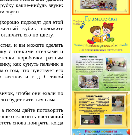
рубку какие-нибудь звуки:
ти звуки.
(хорошо подходят для этой
 желтый кубик положите
отличить его по цвету.
стия, и вы можете сделать
чку с тонкими стенками и
стенки коробочки разным
нку, как сунуть пальчик в
 о том, что чувствует его
 жесткая и т. д. С такой
вичок, чтобы они ехали по
го будет катиться сама.
 а потом дайте поговорить
лучше отключить настоящий
теть снова поиграть, когда