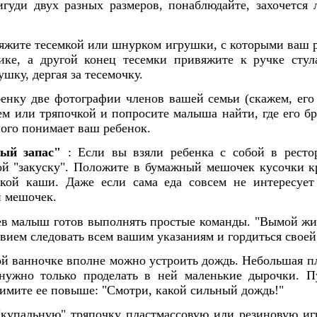
гуди двух разных размеров, понаблюдайте, захочется
жите тесемкой или шнурком игрушки, с которыми ваш р
ике, а другой конец тесемки привяжите к ручке стул
шку, дергая за тесемочку.
нку две фотографии членов вашей семьи (скажем, его 
м или тряпочкой и попросите малыша найти, где его брат
ного понимает ваш ребенок.
мый запас"
: Если вы взяли ребенка с собой в ресто
ой "закуску". Положите в бумажный мешочек кусочки к
дкой каши. Даже если сама еда совсем не интересует
й мешочек.
ев малыш готов выполнять простые команды. "Вымой жи
твием следовать всем вашим указаниям и гордиться свое
й ванночке вполне можно устроить дождь. Небольшая пл
 нужно только проделать в ней маленькие дырочки. 
нимите ее повыше: "Смотри, какой сильный дождь!"
купальную" тряпочку пластмассовую или резиновую игр