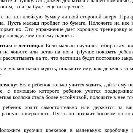
ложите игрушку. Он должен добраться с вашей помощью до
лоном, то игра будет еще интереснее.
 на пол клейкую бумагу липкой стороной вверх. Прикр
ла. Пусть малыш пройдет по бумаге. Положите на нее 
 сорвет их. Это упражнение дает хорошую тренировку 
ру прежде, чем она ему надоест.
ться с лестницы:
Если малыш научился взбираться вве
я на животе или встав на ноги. (Лучше показать ребен
м рассчитывать на то, что лестница будет постоянно закр
ли малыш начал ходить, покажите ему, как держась за м
е.
оляску:
Если ребенок только учится ходить, дайте ему п
е, с помощью которого ребенок учится поддержива
егкая коляска стала более устойчивой, положите в нее тя
ребенок ходит самостоятельно или держится за ва
 разную поверхность. Пусть он походит босиком по ков
ложите кусочки крекеров в маленькую коробочку и