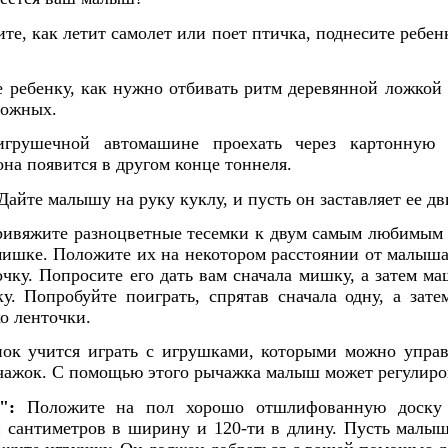
е, как летит самолет или поет птичка, поднесите ребен
ребенку, как нужно отбивать ритм деревянной ложкой 
рожных.
рушечной автомашине проехать через картонную т
она появится в другом конце тоннеля.
Дайте малышу на руку куклу, и пусть он заставляет ее дв
ивяжите разноцветные тесемки к двум самым любимым 
ишке. Положите их на некотором расстоянии от малыша,
очку. Попросите его дать вам сначала мишку, а затем м
у. Попробуйте поиграть, спрятав сначала одну, а зате
о ленточки.
ок учится играть с игрушками, которыми можно управ
ычажок. С помощью этого рычажка малыш может регулиро
":
Положите на пол хорошо отшлифованную доску (
и сантиметров в ширину и 120-ти в длину. Пусть малыш