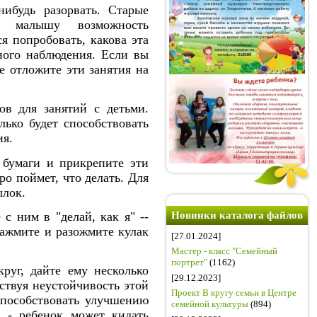
ибудь разорвать. Старые
т малышу возможность
я попробовать, какова эта
ного наблюдения. Если вы
е отложите эти занятия на
в для занятий с детьми.
лько будет способствовать
ия.
бумаги и прикрепите эти
ро поймет, что делать. Для
ылок.
с ним в "делай, как я" --
Новинки каталога файлов
зажмите и разожмите кулак
[27.01.2024]
Мастер - класс "Семейный
портрет"
(1162)
руг, дайте ему несколько
[29.12.2023]
ствуя неустойчивость этой
Проект В кругу семьи в Центре
 способствовать улучшению
семейной культуры
(894)
 - ребенок может кидать