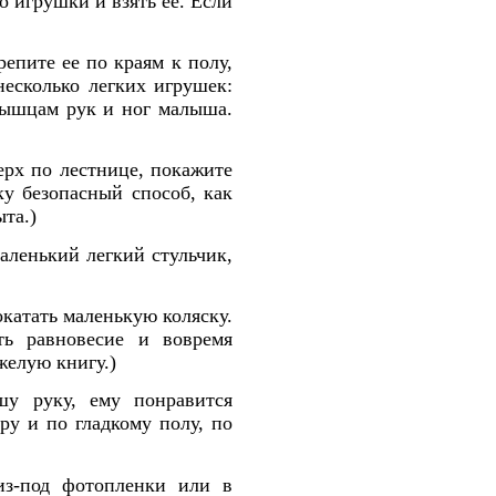
 игрушки и взять ее. Если
епите ее по краям к полу,
несколько легких игрушек:
мышцам рук и ног малыша.
рх по лестнице, покажите
ку безопасный способ, как
ыта.)
аленький легкий стульчик,
окатать маленькую коляску.
ть равновесие и вовремя
желую книгу.)
шу руку, ему понравится
ру и по гладкому полу, по
з-под фотопленки или в