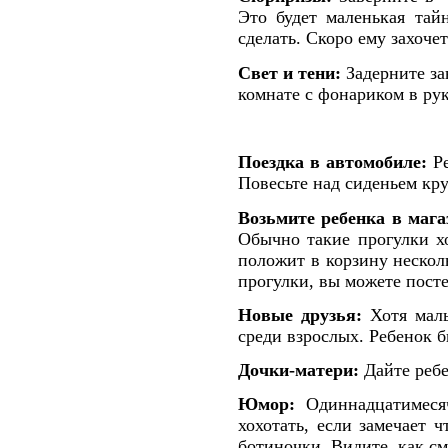
Это будет маленькая тай
сделать. Скоро ему захоче
Свет и тени:
Задерните за
комнате с фонариком в рук
Поездка в автомобиле:
Ре
Повесьте над сиденьем кр
Возьмите ребенка в мага
Обычно такие прогулки хо
положит в корзину нескол
прогулки, вы можете посте
Новые друзья:
Хотя малы
среди взрослых. Ребенок б
Дочки-матери:
Дайте ребе
Юмор:
Одиннадцатимесяч
хохотать, если замечает 
ботиночки. Видите, как с