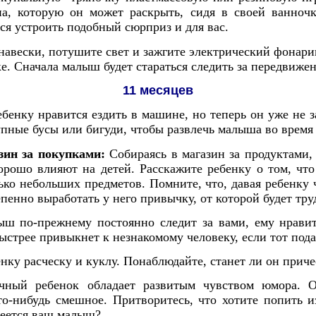
на, которую он может раскрыть, сидя в своей ванночк
тся устроить подобный сюрприз и для вас.
навески, потушите свет и зажгите электрический фонари
е. Сначала малыш будет стараться следить за передвижен
11 месяцев
бенку нравится ездить в машине, но теперь он уже не з
упные бусы или бигуди, чтобы развлечь малыша во время
зин за покупками:
Собираясь в магазин за продуктами,
рошо влияют на детей. Расскажите ребенку о том, что
ько небольших предметов. Помните, что, давая ребенку ч
пенно выработать у него привычку, от которой будет тру
ш по-прежнему постоянно следит за вами, ему нравит
ыстрее привыкнет к незнакомому человеку, если тот под
нку расческу и куклу. Понаблюдайте, станет ли он приче
ный ребенок обладает развитым чувством юмора. О
что-нибудь смешное. Притворитесь, что хотите попить и
меется ваш малыш?