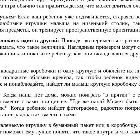
та игра обычно так нравится детям, что может длиться оч
уться:
Если ваш ребенок уже подтягивается, стараясь в
 любимые игрушки малыша на низенький столик, т
вая предметы, он тренирует пространственную ориентаци
ложить один в другой:
Проводя эксперименты с разли
имать, что такое величина. Наглядным примером могут 
аканчика и покажите ребенку, как они вкладываются друг
квадратные коробочки и одну круглую и обклейте их л
у положите обломки крекера, так чтобы ребенок видел,
те и понаблюдайте, найдет ли малыш круглую коробочку 
:
Когда папы нет дома, можно поиграть "в прятки" с е
 вместе с вами поищет ее. "Где же папа? Может быть,
к?" Когда ребенок найдет фотографию, радостно попри
анет радоваться вместе с вами.
ленькую игрушку в бумажный пакет или в коробочку. П
т поможет ему лучше понять, что такое внутри и что так