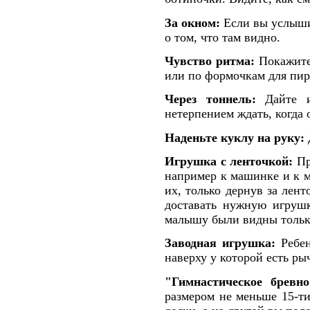
За окном:
Если вы услышит
о том, что там видно.
Чувство ритма:
Покажите 
или по формочкам для пи
Через тоннель:
Дайте иг
нетерпением ждать, когда 
Наденьте куклу на руку:
Игрушка с ленточкой:
Пр
например к машинке и к м
их, только дернув за лент
доставать нужную игрушк
малышу были видны тольк
Заводная игрушка:
Ребен
наверху у которой есть р
"Гимнастическое бревно
размером не меньше 15-т