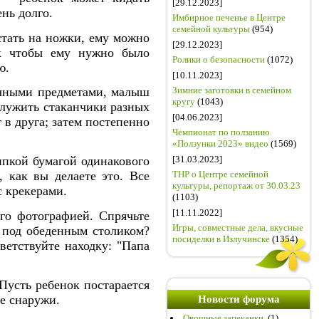
[29.12.2023]
ень долго.
Имбирное печенье в Центре
семейной культуры
(954)
стать на ножки, ему можно
[29.12.2023]
ак чтобы ему нужно было
Ролики о безопасности
(1072)
ю.
[10.11.2023]
чными предметами, малыш
Зимние заготовки в семейном
кругу
(1043)
служить стаканчики разных
[04.06.2023]
 в друга; затем постепенно
Чемпионат по ползанию
«Ползунки 2023» видео
(1569)
[31.03.2023]
ипкой бумагой одинакового
ТНР о Центре семейной
 как вы делаете это. Все
культуры, репортаж от 30.03.23
с крекерами.
(1103)
[11.11.2022]
го фотографией. Спрячьте
Игры, совместные дела, вкусные
 под обеденным столиком?
посиделки в Излучинске
(1354)
ветствуйте находку: "Папа
усть ребенок постарается
ое снаружи.
Новости форума
Овощные запеканки.
(1)