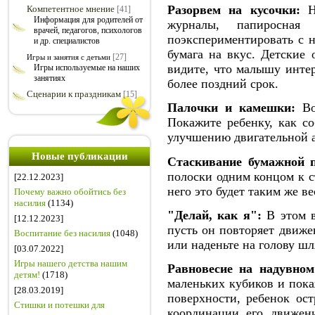
Разорвем на кусочки:
Не
Компетентное мнение
[41]
Информация для родителей от
журналы, папиросная
врачей, педагогов, психологов
поэкспериментировать с н
и др. специалистов
бумага на вкус. Детские
[27]
Игры и занятия с детьми
видите, что малышу интер
Игры используемые на наших
занятиях
более поздний срок.
Сценарии к праздникам
[15]
Палочки и камешки:
Во 
Покажите ребенку, как со
улучшению двигательной а
Новые публикации
Стаскивание бумажной п
полоски одним концом к ст
[22.12.2023]
него это будет таким же в
Почему важно обойтись без
насилия
(1134)
"Делай, как я":
В этом в
[12.12.2023]
пусть он повторяет движе
Воспитание без насилия
(1048)
или наденьте на голову шл
[03.07.2022]
Игры нашего детства нашим
Равновесие на надувном
детям!
(1718)
маленьких кубиков и пока
[28.03.2019]
поверхности, ребенок ост
Стишки и потешки для
координации его движен