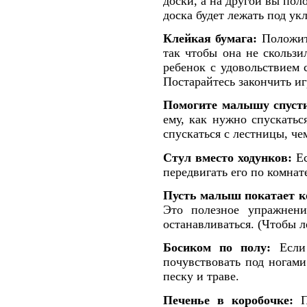
доски, а на другой вы по
доска будет лежать под ук
Клейкая бумага:
Положите
так чтобы она не скользи
ребенок с удовольствием
Постарайтесь закончить иг
Помогите малышу спусти
ему, как нужно спускатьс
спускаться с лестницы, че
Стул вместо ходунков:
Ес
передвигать его по комнат
Пусть малыш покатает к
Это полезное упражнени
останавливаться. (Чтобы л
Босиком по полу:
Если 
почувствовать под ногами
песку и траве.
Печенье в коробочке:
По