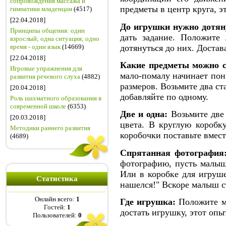
сопровождения массажа и
предметы в центр круга, э
гимнатики младенцам
(4517)
[22.04.2018]
До игрушки нужно дотян
Принципы общения: один
дать задание. Положите
взрослый; одна ситуация; одно
дотянуться до них. Доста
время - один язык
(14669)
[22.04.2018]
Какие предметы можно с
Игровые упражнения для
мало-помалу начинает пон
развития речевого слуха
(4882)
размеров. Возьмите два ст
[20.04.2018]
добавляйте по одному.
Роль шахматного образования в
современной школе
(6353)
Две и одна:
Возьмите две 
[20.03.2018]
цвета. В круглую коробк
Методики раннего развития
коробочки поставьте вмес
(4689)
Спрятанная фотография
фотографию, пусть малыш
Или в коробке для игруше
Статистика
нашелся!" Вскоре малыш ст
Онлайн всего:
1
Где игрушка:
Положите ма
Гостей:
1
достать игрушку, этот опы
Пользователей:
0