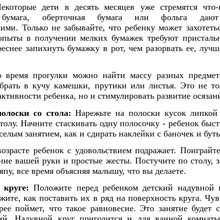
которые дети в десять месяцев уже стремятся что-н
 бумага, оберточная бумага или фольга даю
ими. Только не забывайте, что ребенку может захотетьс
 опыты в получении мелких бумажек требуют присталь
еснее запихнуть бумажку в рот, чем разорвать ее, лучш
время прогулки можно найти массу разных предмето
брать в кучу камешки, прутики или листья. Это не то
ктивности ребенка, но и стимулировать развитие осязан
олоски со стола:
Нарежьте на полоски кусок липкой 
олу. Начните стаскивать одну полосочку - ребенок быст
еселым занятием, как и сдирать наклейки с баночек и бут
озрасте ребенок с удовольствием подражает. Поиграйте 
ние вашей руки и простые жесты. Постучите по столу, 
япу, все время объясняя малышу, что вы делаете.
 круге:
Положите перед ребенком детский надувной к
жите, как поставить их в ряд на поверхность круга. Чув
рее поймет, что такое равновесие. Это занятие будет
ий. Надувной круг пригодится и для ванной комнаты