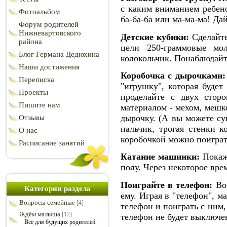
с каким вниманием ребено
Фотоальбом
ба-ба-ба или ма-ма-ма! Да
Форум родителей
Нижневартовского
Детские кубики:
Сделайте
района
цели 250-граммовые мо
Блог Германа Дедюхина
колокольчик. Понаблюдайте
Наши достижения
Коробочка с дырочками:
Переписка
"игрушку", которая буде
Проекты
проделайте с двух стор
Пишите нам
материалом - мехом, мешк
дырочку. (А вы можете су
Отзывы
пальчик, трогая стенки 
О нас
коробочкой можно поиграт
Расписание занятий
Катание машинки:
Покажи
полу. Через некоторое вре
Поиграйте в телефон:
Воз
Категории раздела
ему. Играя в "телефон", 
Вопросы семейные
[4]
телефон и поиграть с ним,
Ждём малыша
[12]
телефон не будет выключе
Всё для будущих родителей.