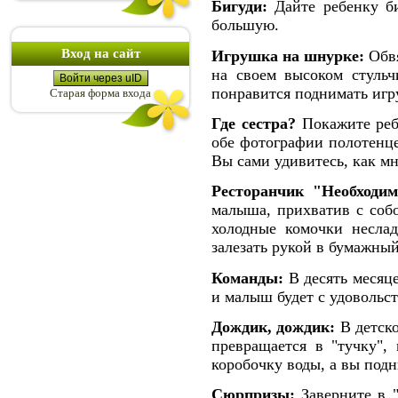
Бигуди:
Дайте ребенку би
большую.
Вход на сайт
Игрушка на шнурке:
Обвя
на своем высоком стульч
Войти через uID
понравится поднимать игру
Старая форма входа
Где сестра?
Покажите ребе
обе фотографии полотенце
Вы сами удивитесь, как м
Ресторанчик "Необходи
малыша, прихватив с соб
холодные комочки несла
залезать рукой в бумажны
Команды:
В десять месяц
и малыш будет с удовольс
Дождик, дождик:
В детско
превращается в "тучку",
коробочку воды, а вы под
Сюрпризы:
Заверните в "