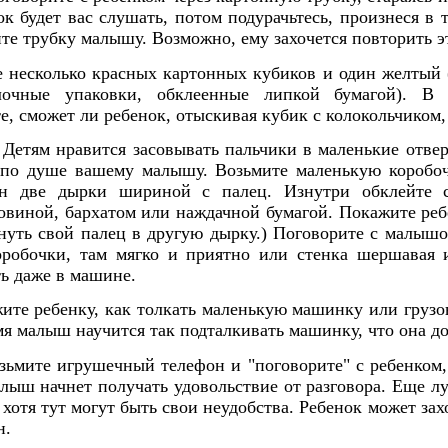
к будет вас слушать, потом подурачьтесь, произнеся в т
йте трубку малышу. Возможно, ему захочется повторить э
 несколько красных картонных кубиков и один желтый 
лочные упаковки, обклеенные липкой бумагой). В
, сможет ли ребенок, отыскивая кубик с колокольчиком, 
Детям нравится засовывать пальчики в маленькие отвер
т по душе вашему малышу. Возьмите маленькую коробо
он две дырки шириной с палец. Изнутри обклейте 
овиной, бархатом или наждачной бумагой. Покажите ребе
нуть свой палец в другую дырку.) Поговорите с малышом
коробочки, там мягко и приятно или стенка шершавая и
ь даже в машине.
те ребенку, как толкать маленькую машинку или грузо
мя малыш научится так подталкивать машинку, что она дол
ьмите игрушечный телефон и "поговорите" с ребенком,
малыш начнет получать удовольствие от разговора. Еще 
 хотя тут могут быть свои неудобства. Ребенок может захо
н.