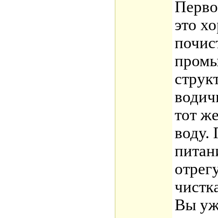
Перво
это х
почис
промы
струк
водич
тот ж
воду.
питани
отрег
чистк
Вы уж