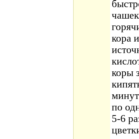
быстр
чашек
горяч
кора 
источ
кисло
коры 
кипятк
минут
по од
5-6 ра
цветк