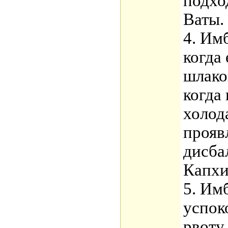
подхо
Ваты.
4. Им
когда
шлако
когда
холод
прояв
дисба
Капхи
5. Им
успок
рвоту.