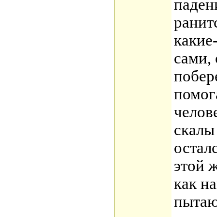
паден
ранитс
какие
сами,
побер
помог
челов
скалы
осталс
этой 
как н
пытаю