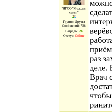
можно
"НГОО "Молодая
сделат
семья"
интерн
Группа: Друзья
Сообщений:
758
верёв
Награды:
26
Статус:
Offline
работ
приёме
раз за
деле.
Врач с
доста
чтобы 
ринит