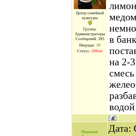
лимоно
Центр семейной
медом
культуры
немно
Группа:
Администраторы
в банк
Сообщений:
395
Награды:
19
поста
Статус:
Offline
на 2-3
смесь
желео
разба
водой
Дата: 
Надежда-