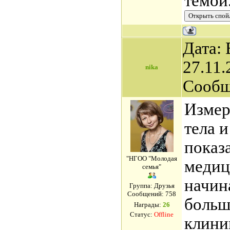
темой
Дата: 
27.11.
nika
Сообщ
Измер
тела и
показ
"НГОО "Молодая
медиц
семья"
начин
Группа: Друзья
Сообщений:
758
больш
Награды:
26
Статус:
Offline
клини