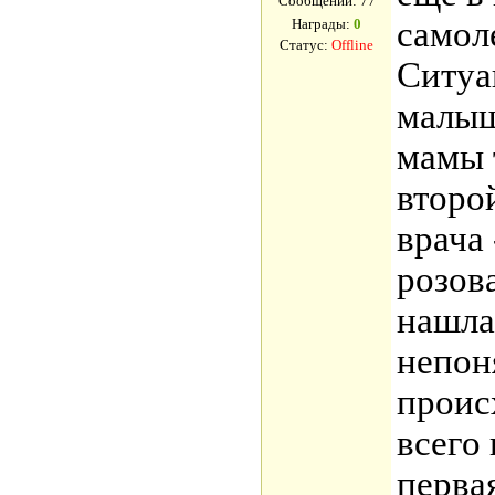
Сообщений:
77
самол
Награды:
0
Статус:
Offline
Ситуа
малыш
мамы 
второ
врача
розов
нашла
непон
проис
всего
перва