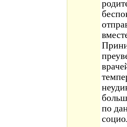
родит
беспок
отпра
вмест
Прини
преув
враче
темпе
неуди
больш
по да
социо