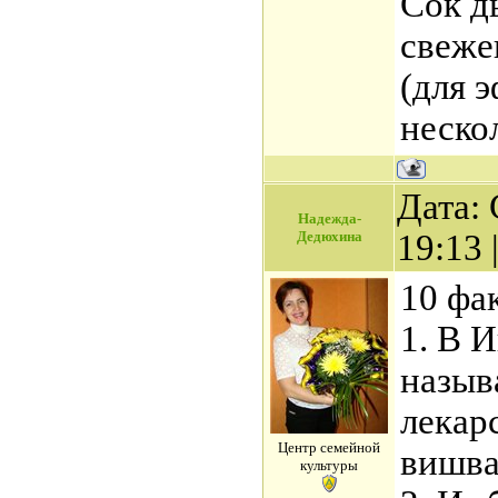
Сок д
свеже
(для 
неско
Дата: 
Надежда-
Дедюхина
19:13
10 фа
1. В 
назыв
лекар
Центр семейной
вишва
культуры