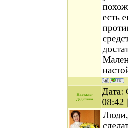
похож
есть 
проти
средс
доста
Мален
насто
Дата: 
Надежда-
Дедюхина
08:42
Люди,
сдела