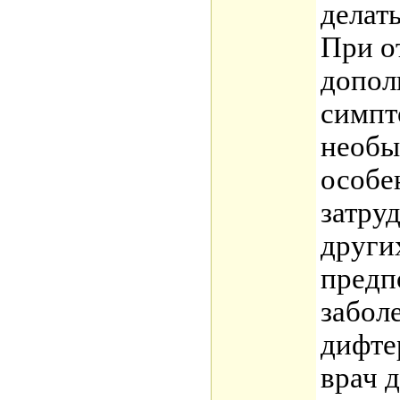
делать
При о
допол
симпт
необы
особе
затру
други
предп
забол
дифте
врач 