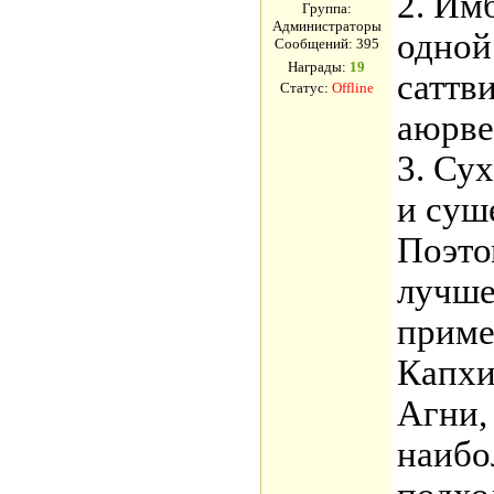
2. Им
Группа:
Администраторы
одной
Сообщений:
395
Награды:
19
саттв
Статус:
Offline
аюрве
3. Су
и суш
Поэто
лучш
приме
Капхи
Агни,
наибо