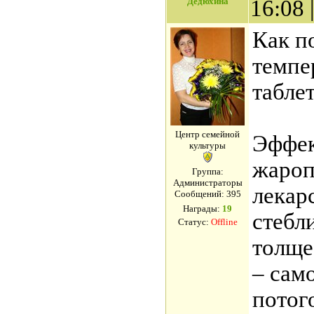
Дедюхина
16:08
Как п
темпе
табле
Центр семейной
Эффе
культуры
жаро
Группа:
Администраторы
лекар
Сообщений:
395
Награды:
19
стебл
Статус:
Offline
толще
– сам
потог