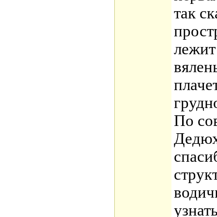
так ск
прост
лежит
вялен
плаче
грудно
По со
Дедюх
спаси
струк
водич
узнать