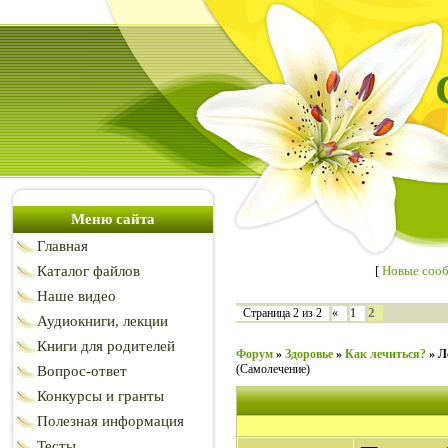
Меню сайта
Главная
Каталог файлов
[
Новые соо
Наше видео
2
Страница
2
из
2
«
1
Аудиокниги, лекции
Книги для родителей
Форум
»
Здоровье
»
Как лечиться?
»
Л
(Самолечение)
Вопрос-ответ
Конкурсы и гранты
Полезная информация
Тесты