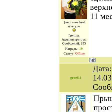
верхн
11 ме
Центр семейной
культуры
Группа:
Администраторы
Сообщений:
395
Награды:
19
Статус:
Offline
Дата:
14.03
grot611
Сооб
Прыщ
прос