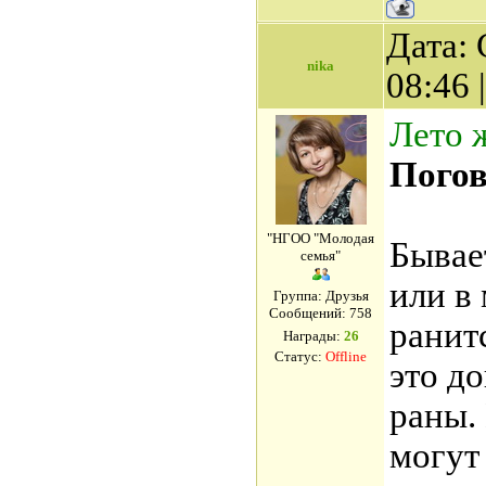
Дата: 
nika
08:46
Лето 
Погов
"НГОО "Молодая
Бывает
семья"
или в
Группа: Друзья
Сообщений:
758
ранит
Награды:
26
Статус:
Offline
это д
раны.
могут