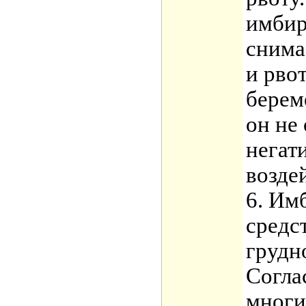
имбир
снима
и рво
берем
он не
негат
возде
6. Им
средс
грудн
Согла
многи