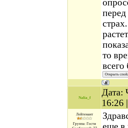
опрос
перед
страх
расте
показ
то вр
всего
Дата: 
Nalia_f
16:26
Здрав
Лейтенант
еще в
Группа: Гости