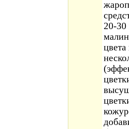
жаро
средс
20-30
малин
цвета
неско
(эффе
цветк
высуш
цветк
кожур
добав