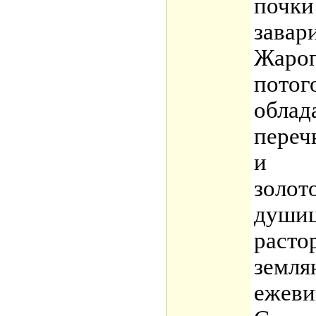
почки
завари
Жаро
потог
облад
переч
и
золот
душиц
расто
земля
ежеви