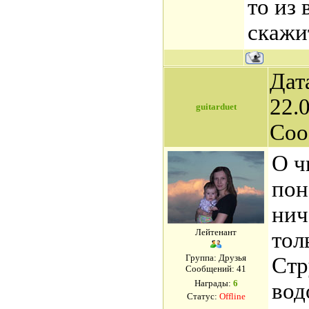
то из
скажи
Дат
22.0
guitarduet
Соо
О ч
пон
нич
Лейтенант
тол
Группа: Друзья
Стр
Сообщений:
41
Награды:
6
вод
Статус:
Offline