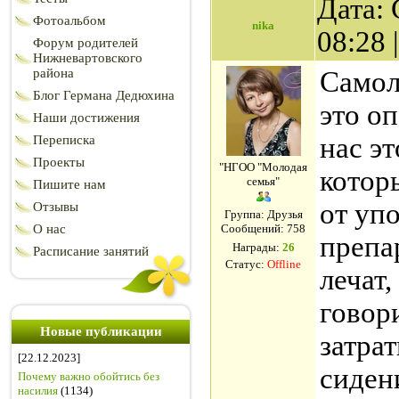
Дата: 
Фотоальбом
nika
08:28
Форум родителей
Нижневартовского
района
Самол
Блог Германа Дедюхина
это оп
Наши достижения
нас э
Переписка
Проекты
"НГОО "Молодая
котор
семья"
Пишите нам
от уп
Отзывы
Группа: Друзья
О нас
Сообщений:
758
препа
Награды:
26
Расписание занятий
Статус:
Offline
лечат,
говори
Новые публикации
затра
[22.12.2023]
сиден
Почему важно обойтись без
насилия
(1134)