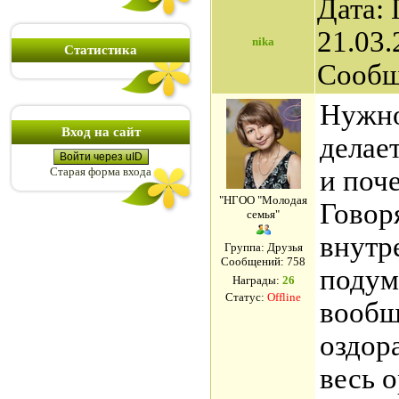
Дата:
21.03.
nika
Статистика
Сообщ
Нужно
Вход на сайт
делает
Войти через uID
Старая форма входа
и поч
"НГОО "Молодая
Говор
семья"
внутр
Группа: Друзья
Сообщений:
758
подум
Награды:
26
Статус:
Offline
вообщ
оздор
весь 