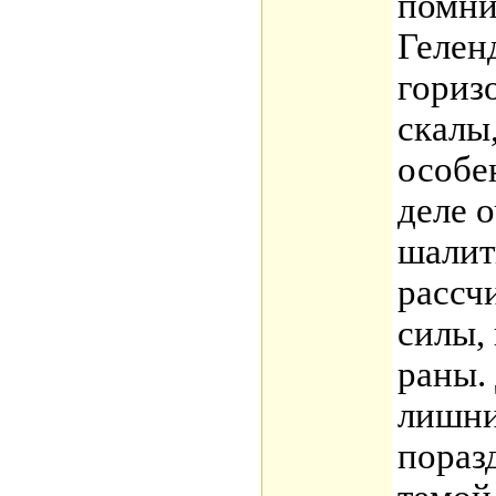
помни
Гелен
гориз
скалы
особе
деле 
шалит
рассч
силы,
раны.
лишни
пораз