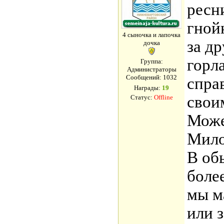
ресн
гной
4 сыночка и лапочка
за д
дочка
горл
Группа:
Администраторы
Сообщений:
1032
спра
Награды:
19
свои
Статус:
Offline
Може
Мило
В об
боле
мы м
или з