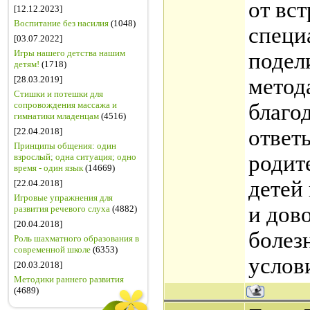
от вст
[12.12.2023]
Воспитание без насилия
(1048)
специ
[03.07.2022]
Игры нашего детства нашим
подел
детям!
(1718)
[28.03.2019]
метод
Стишки и потешки для
сопровождения массажа и
благо
гимнатики младенцам
(4516)
ответ
[22.04.2018]
Принципы общения: один
родит
взрослый; одна ситуация; одно
время - один язык
(14669)
детей
[22.04.2018]
Игровые упражнения для
и дов
развития речевого слуха
(4882)
[20.04.2018]
болез
Роль шахматного образования в
современной школе
(6353)
услов
[20.03.2018]
Методики раннего развития
(4689)