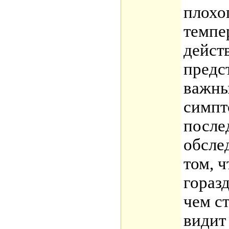
плохо
темпе
дейст
предс
важны
симпт
после
обсле
том, ч
гораз
чем с
видит 