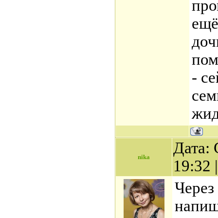
про
ещё
доч
пом
- с
сем
жид
Дата: 
nika
19:32
Через
напиш