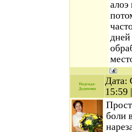
алоэ
пото
част
дней
обраб
мест
Дата: 
Надежда-
Дедюхина
15:59
Прост
боли 
нарез