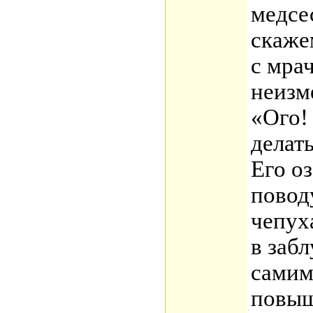
медсе
скажем
с мра
неизм
«Ого!
делать
Его о
повод
чепух
в заб
самим
повыш