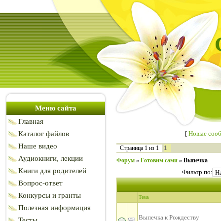
Меню сайта
Главная
Каталог файлов
[
Новые соо
Наше видео
1
Страница
1
из
1
Аудиокниги, лекции
Форум
»
Готовим сами
»
Выпечка
Книги для родителей
Фильтр по:
Вопрос-ответ
Конкурсы и гранты
Тема
Полезная информация
Выпечка к Рождеству
Тесты