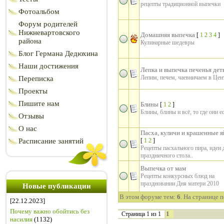
рецепты традиционной выпечки
Фотоальбом
Форум родителей
Нижневартовского
Домашняя выпечка
[
1
2
3
4
]
района
Кулинарные шедевры
Блог Германа Дедюхина
Наши достижения
Лепка и выпечка печенья дет
Лепим, печем, чаевничаем в Цен
Переписка
Проекты
Пишите нам
Блины
[
1
2
]
Блины, блины и всё, то где они е
Отзывы
О нас
Пасха, куличи и крашенные я
Расписание занятий
[
1
2
]
Рецепты пасхального пира, идеи 
праздничного стола..
Выпечка от мам
Рецепты конкурсных блюд на
праздновании Дня матери 2010
Новые публикации
В этом форуме тем:
6
. На странице 
[22.12.2023]
Почему важно обойтись без
1
Страница
1
из
1
насилия
(1132)