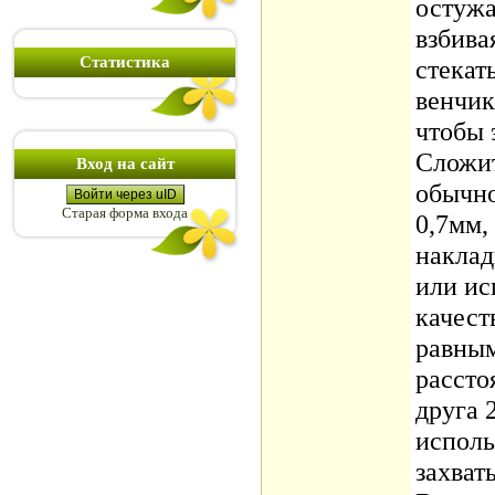
остужа
взбива
Статистика
стекать
венчик
чтобы 
Сложит
Вход на сайт
обычно
Войти через uID
Старая форма входа
0,7мм,
наклад
или ис
качест
равным
рассто
друга 
исполь
захват