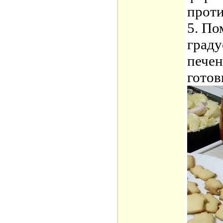
проти
5. По
граду
печен
готов