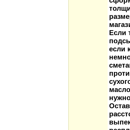
сформ
толщи
разме
магаз
Если 
подсы
если 
немно
смета
проти
сухог
масло
нужно
Остав
расст
выпек