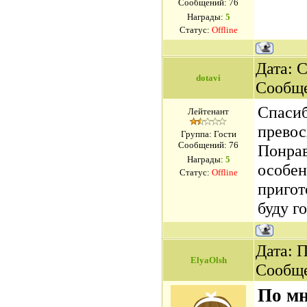
Сообщений:
76
Награды:
5
Статус:
Offline
Дата: С
dotavi
Сообщ
Спасиб
Лейтенант
превос
Группа: Гости
Сообщений:
76
Понрав
Награды:
5
особен
Статус:
Offline
пригот
буду г
Дата: П
ElyaOlsh
Сообщ
По мн