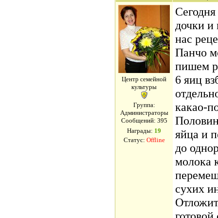
Сегодня
дочки и 
нас реце
Панчо м
пишем р
6 яиц вз
Центр семейной
культуры
отдельно
какао-по
Группа:
Администраторы
Половин
Сообщений:
395
Награды:
19
яйца и 
Статус:
Offline
до одно
молока 
перемеш
сухих и
Отложит
готовой