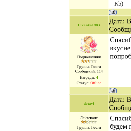
Kb)
Дата: В
Livanka1983
Сообщ
Спасиб
вкусне
попроб
Подполковник
Группа: Гости
Сообщений:
114
Награды:
4
Статус:
Offline
Дата: В
dotavi
Сообщ
Спасиб
Лейтенант
будем 
Группа: Гости