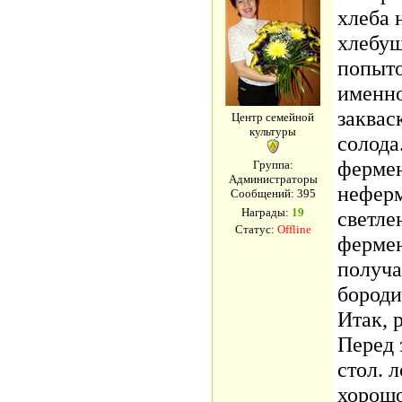
хлеба 
хлебуш
попыто
именно
заквас
Центр семейной
культуры
солода
ферме
Группа:
Администраторы
неферм
Сообщений:
395
Награды:
19
светле
Статус:
Offline
фермен
получа
бороди
Итак, 
Перед 
стол. 
хорошо