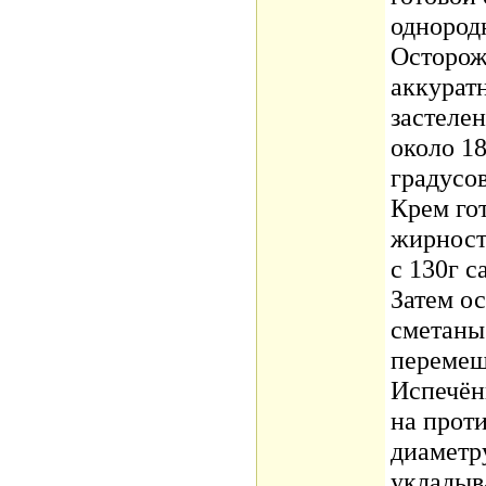
однородн
Осторожн
аккурат
застеле
около 1
градусов
Крем го
жирност
с 130г с
Затем о
сметаны
перемеш
Испечён
на проти
диаметр
укладыва