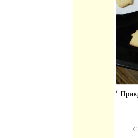
Прик
С