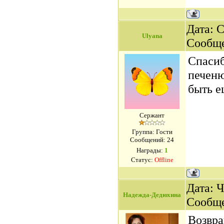
Дата: С
Ulyana
Сообщ
Спасиб
печеню
быть е
Сержант
Группа: Гости
Сообщений:
24
Награды:
1
Статус:
Offline
Дата: Ч
Надежда-Дедюхина
Сообщ
Возвра