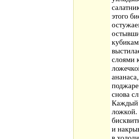
салатни
этого би
остужае
остывши
кубикам
выстила
слоями 
ложечкой
ананаса
поджаре
снова сл
Каждый 
ложкой.
бисквит
и накры
в холоди