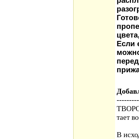
распл
разог
Готов
пропе
цвета
Если 
можно
перед
прижа
Добав
---------
ТВОРО
тает во
В исхо