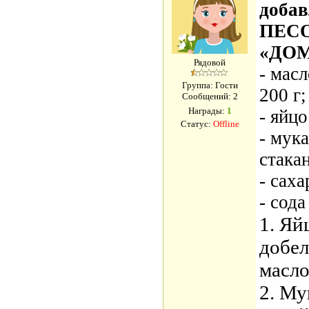
добав
ПЕС
«ДО
Рядовой
- мас
Группа: Гости
200 г;
Сообщений:
2
Награды:
1
- яйцо
Статус:
Offline
- мука
стакан
- саха
- сода
1. Яй
добел
масло
2. Му