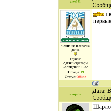
grot611
Сообщ
пе
первы
4 сыночка и лапочка
дочка
Группа:
Администраторы
Сообщений:
1032
Награды:
19
Статус:
Offline
Дата: В
shaquila
Сообщ
Шарлот