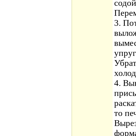
содой
Перем
3. По
вылож
вымес
упруг
Убрат
холод
4. Вы
присы
раска
то пе
Вырез
форм