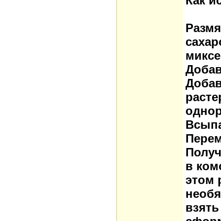
Как и
Размя
сахар
миксе
Добав
Добав
расте
однор
Всыпа
Перем
Получ
в ком
этом 
необя
взять