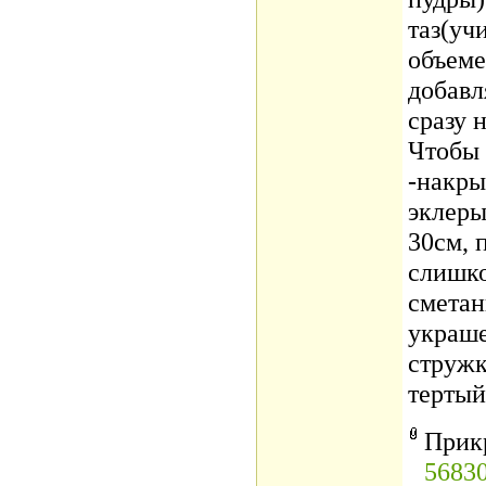
таз(уч
объеме
добавл
сразу 
Чтобы 
-накры
эклеры
30см, 
слишко
сметан
украше
стружк
тертый
Прик
56830