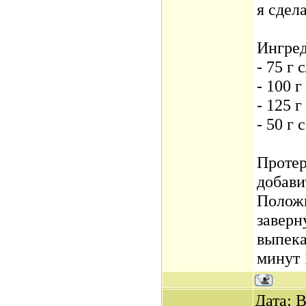
я сдел
Ингре
- 75 г
- 100 г
- 125 
- 50 г 
Протер
добави
Положи
заверн
выпека
минут 
Дата: В