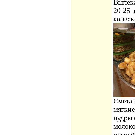
Выпека
20-25 
конвек
Сметан
мягкие
пудры 
молоко
пудры