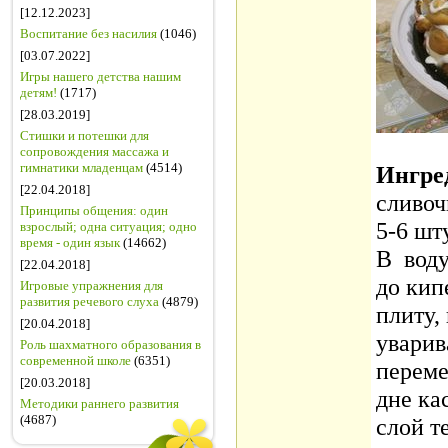
[12.12.2023]
Воспитание без насилия
(1046)
[03.07.2022]
Игры нашего детства нашим
детям!
(1717)
[28.03.2019]
Стишки и потешки для
сопровождения массажа и
гимнатики младенцам
(4514)
Ингре
[22.04.2018]
сливоч
Принципы общения: один
5-6 шт
взрослый; одна ситуация; одно
время - один язык
(14662)
В воду
[22.04.2018]
до кип
Игровые упражнения для
развития речевого слуха
(4879)
плиту,
[20.04.2018]
уварив
Роль шахматного образования в
современной школе
(6351)
переме
[20.03.2018]
дне ка
Методики раннего развития
(4687)
слой т