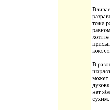
Вливае
разрав
тоже р
равном
хотите
присып
кокосо
В разо
шарлот
может 
духовк
нет яб
сухим.