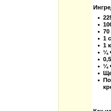
Ингре
22
10
70
1 
1 
¼ 
0,
¼ 
Ще
По
кр