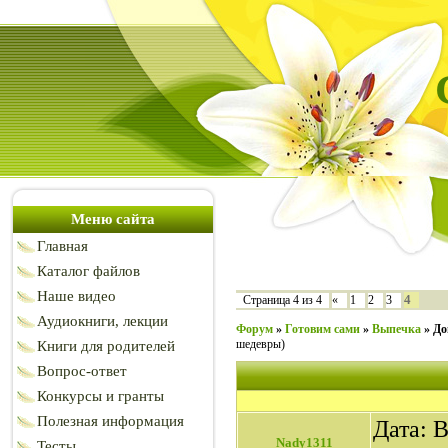
Меню сайта
Главная
Каталог файлов
Наше видео
4
Страница
4
из
4
«
1
2
3
Аудиокниги, лекции
Форум
»
Готовим сами
»
Выпечка
»
До
шедевры)
Книги для родителей
Вопрос-ответ
Конкурсы и гранты
Полезная информация
Дата: В
Nady1311
Тесты