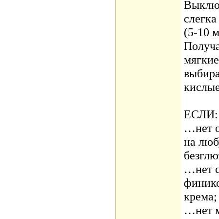
Выключ
слегка
(5-10 
Получа
мягкие
выбира
кислые
ЕСЛИ:
…нет о
на люб
безглю
…нет с
финико
крема;
…нет м