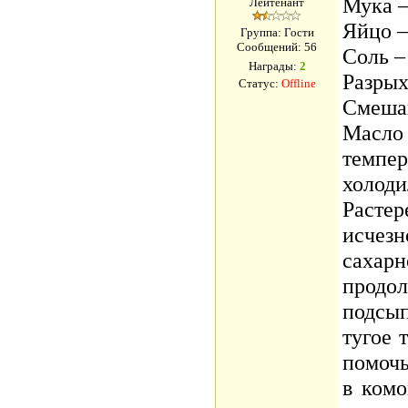
Мука –
Лейтенант
Яйцо –
Группа: Гости
Сообщений:
56
Соль –
Награды:
2
Разрыхл
Статус:
Offline
Смеша
Масл
темпе
холод
Раст
исчез
сахарн
продо
подсы
тугое 
помочь
в комо