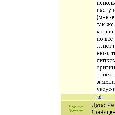
исполь
пасту 
(мне о
так же
консис
но все
…нет п
него, 
липким
оригин
…нет л
замени
уксусо
Дата: Чет
Надежда-
Дедюхина
Сообщен