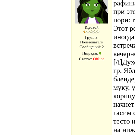
рафини
при эт
пориста
Этот р
Рядовой
иногда
Группа:
Пользователи
встреч
Сообщений:
2
вечерн
Награды:
0
Статус:
Offline
[/i]Ду
гр. Яб
бленде
муку, 
корицу
начнет
гасим 
тесто 
на ниж