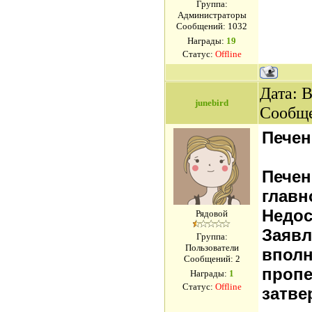
Группа:
Администраторы
Сообщений:
1032
Награды:
19
Статус:
Offline
Дата: В
junebird
Сообщ
Печен
Печен
главн
Недос
Рядовой
Заявл
Группа:
Пользователи
вполн
Сообщений:
2
пропе
Награды:
1
Статус:
Offline
затве