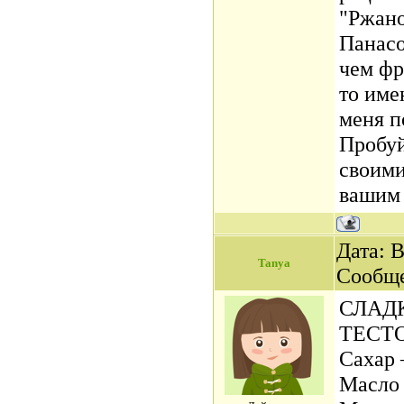
"Ржано
Панасо
чем фр
то име
меня п
Пробуй
своими
вашим 
Дата: В
Tanya
Сообщ
СЛАД
ТЕСТ
Сахар 
Масло 