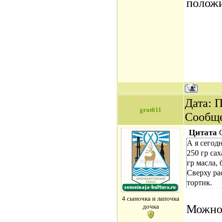
положи
Дата: П
grot611
Сообщ
Цитата
А я сегодн
250 гр са
гр масла,
Сверху р
тортик.
4 сыночка и лапочка
Можно
дочка