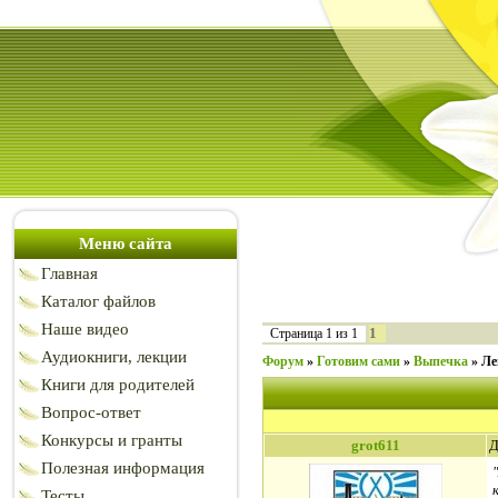
Меню сайта
Главная
Каталог файлов
Наше видео
1
Страница
1
из
1
Аудиокниги, лекции
Форум
»
Готовим сами
»
Выпечка
»
Ле
Книги для родителей
Вопрос-ответ
Конкурсы и гранты
grot611
Д
Полезная информация
Тесты