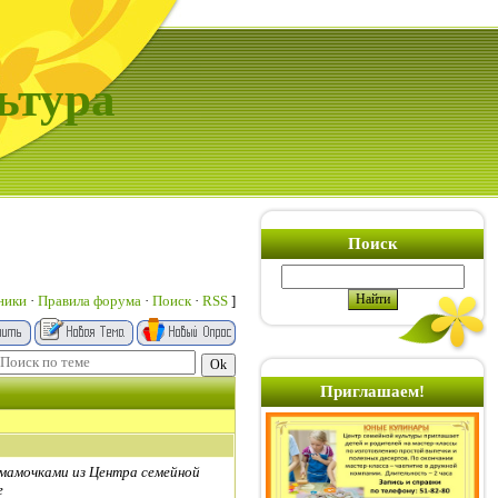
ьтура
Поиск
ники
·
Правила форума
·
Поиск
·
RSS
]
Приглашаем!
с мамочками из Центра семейной
е