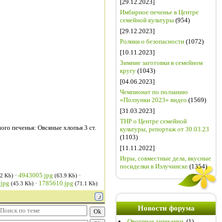
[29.12.2023]
Имбирное печенье в Центре
семейной культуры
(954)
[29.12.2023]
Ролики о безопасности
(1072)
[10.11.2023]
Зимние заготовки в семейном
кругу
(1043)
[04.06.2023]
Чемпионат по ползанию
«Ползунки 2023» видео
(1569)
[31.03.2023]
ТНР о Центре семейной
ого печенья: Овсяные хлопья 3 ст.
культуры, репортаж от 30.03.23
(1103)
[11.11.2022]
Игры, совместные дела, вкусные
посиделки в Излучинске
(1354)
·
4943005.jpg
·
.2 Kb)
(63.9 Kb)
jpg
·
1785610.jpg
(45.3 Kb)
(71.1 Kb)
Новости форума
Овощные запеканки.
(1)