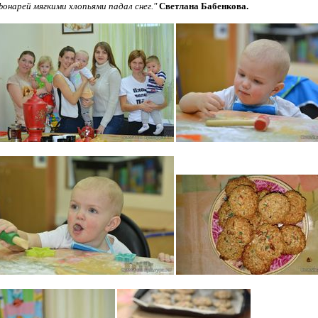
фонарей мягкими хлопьями падал снег."
Светлана Бабенкова.