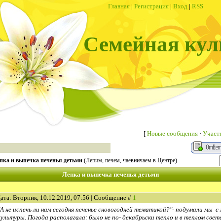
Главная
|
Регистрация
|
Вход
|
RSS
Семейная кул
[
Новые сообщения
·
Участ
пка и выпечка печенья детьми
(Лепим, печем, чаевничаем в Центре)
Лепка и выпечка печенья детьми
ата: Вторник, 10.12.2019, 07:56 | Сообщение #
1
"А не испечь ли нам сегодня печенье сновогодней тематикой?"- подумали мы 
культуры. Погода располагала: было не по- декабрьски тепло и в теплом свет