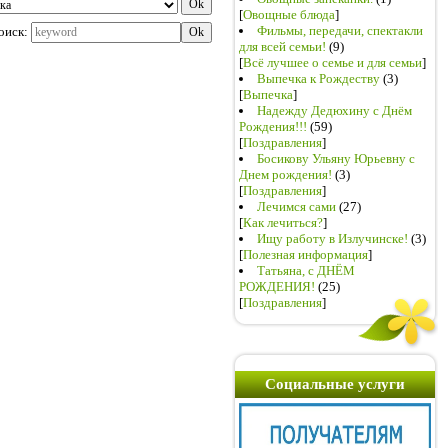
[
Овощные блюда
]
Фильмы, передачи, спектакли
оиск:
для всей семьи!
(9)
[
Всё лучшее о семье и для семьи
]
Выпечка к Рождеству
(3)
[
Выпечка
]
Надежду Дедюхину с Днём
Рождения!!!
(59)
[
Поздравления
]
Босикову Ульяну Юрьевну с
Днем рождения!
(3)
[
Поздравления
]
Лечимся сами
(27)
[
Как лечиться?
]
Ищу работу в Излучинске!
(3)
[
Полезная информация
]
Татьяна, с ДНЁМ
РОЖДЕНИЯ!
(25)
[
Поздравления
]
Социальные услуги