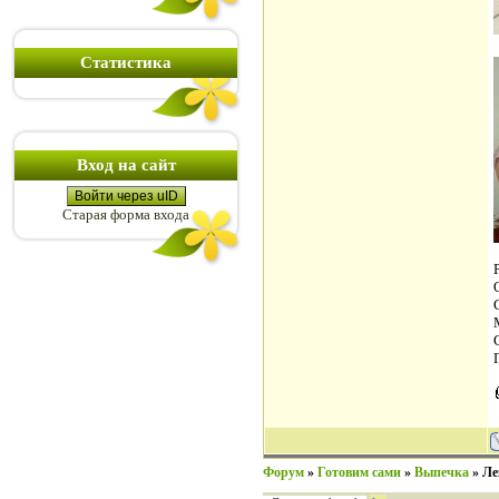
Статистика
Вход на сайт
Войти через uID
Старая форма входа
Форум
»
Готовим сами
»
Выпечка
»
Ле