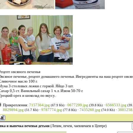
Рецепт овсяного печенья
Овсяное печенье, рецепт домашнего печенья. Ингредиенты на наш рецепт овсян
Сливочное масло 100 г.
Мука 3 столовых ложки с горкой. Яйцо 3 шт.
Сахар 0,5 ст. Ванильный сахар 1 ч.л. Изюм 50-70 г.
Грецкий орех и шоколад по вкусу.
Прикрепления:
7157364.jpg
·
0677299.jpg
·
6566533.jpg
(67.9 Kb)
(39.8 Kb)
(39
8829894.jpg
·
9787774.jpg
·
7435268.jpg
·
3881258.
(51.7 Kb)
(77.8 Kb)
(74.0 Kb)
пка и выпечка печенья детьми
(Лепим, печем, чаевничаем в Центре)