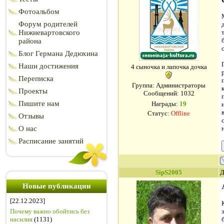
Фотоальбом
Форум родителей
Нижневартовского
района
Блог Германа Дедюхина
Наши достижения
4 сыночка и лапочка дочка
Переписка
Группа: Администраторы
Проекты
Сообщений:
1032
Пишите нам
Награды:
19
Статус:
Offline
Отзывы
О нас
Расписание занятий
SipS2005
Д
Новые публикации
[22.12.2023]
Почему важно обойтись без
насилия
(1131)