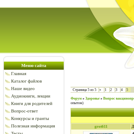
Меню сайта
Главная
Каталог файлов
Наше видео
5
Страница
5
из
5
«
1
2
3
4
Аудиокниги, лекции
Форум
»
Здоровье
»
Вопрос вакциноп
опытом)
Книги для родителей
Вопрос-ответ
Конкурсы и гранты
Полезная информация
grot611
Д
Тесты