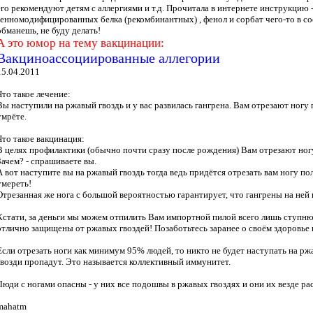
его рекомендуют детям с аллергиями и т.д. Прочитала в интернете инструкцию -
генномодифицированных белка (рекомбинантных) , фенол и сорбат чего-то в сос
обманешь, не буду делать!
А это юмор на тему вакцинации:
Вакциноассоциированные аллегории
15.04.2011
Что такое лечение:
Вы наступили на ржавый гвоздь и у вас развилась гангрена. Вам отрезают ногу 
умрёте.
Что такое вакцинация:
В целях профилактики (обычно почти сразу после рождения) Вам отрезают ногу
Зачем? - спрашиваете вы.
А вот наступите вы на ржавый гвоздь тогда ведь придётся отрезать вам ногу п
умереть!
Отрезанная же нога с большой вероятностью гарантирует, что гангрены на ней н
Кстати, за деньги мы можем отпилить Вам импортной пилой всего лишь ступню
отлично защищены от ржавых гвоздей! Позаботьтесь заранее о своём здоровье 
Если отрезать ноги как минимум 95% людей, то никто не будет наступать на рж
гвозди пропадут. Это называется коллективный иммунитет.
Люди с ногами опасны - у них все подошвы в ржавых гвоздях и они их везде р
mahatm