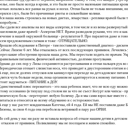
белье, оно было всегда в крови, и это были не просто маленькие пятнышки крови
ночью лопались все ранки на руках и ногах. Отеки были не только внешними, н
терялся слух, были без причинные рвоты и сильнейшие колики.
Вся наша жизнь строилась на новых диетах, лекарствах - реплики врачей были 
попробуем..."
Мы сдали все анализы на все виды аллергии, в том числе и из вены развернутый
ошеломили даже врачей - Аллергии НЕТ. Врачи разводили руками, что это и как
лечение в нашей окружной больнице - результатов 0. Про паразитов даже и гово
всем предложенным схемам и тоже - ОТРИЦАТЕЛЬНО.
Прошли обследование в Питере - там поставили единственный диагноз - диске
Сейчас Лизене 6 лет. Мы отказались от всех последующих прививок. Лечились у
через какие обострения прошла наша дочь. Мы перестали ходить по врачам. Ук
правильным питанием, физической активностью, долгими прогулками.
Однако до сих пор у Лизы сохраняются растрескивания и отеки пальцев рук во
Периодически отекает слизистая носа, что приводит к двусторонним отитам и
А еще, после долгих отпусков или каникул при переходе на детсадовское питани
длится чуть больше недели, пока организм не адаптируется к новому питанию.
стоит задуматься - ПИТАНИЕ в ДОУ.
Единственный плюс пережитого - это наш ребенок знает, что не всю еду можно 
этому осознанно (в тихушу под столом ни за что не съест йогурт или чипсы - пр
физическую боль - перетерпит любую болячку. Да и мы сами взрослые вместе с
питаться и относится ко всему обдуманно и с осторожностью.
А еще у нас растет младшенькая Катечка, ей 4 года. Ей мы НЕ поставили даже Б
Лизены, за свои 4 года она переболела ветрянкой и пару раз ОРВИ.
По сей день у нас ни разу не вставала вопроса об отказе нашим детям в детском
с отказом от прививок. Поликлинику мы не посещаем и живем спокойно.