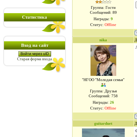
Группа: Гости
Сообщений:
89
Статистика
Награды:
9
Статус:
Offline
nika
Д
Вход на сайт
Войти через uID
Старая форма входа
"НГОО "Молодая семья"
Группа: Друзья
Сообщений:
758
Награды:
26
Статус:
Offline
guitarduet
Д