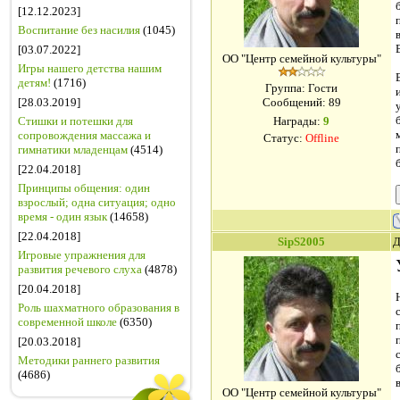
[12.12.2023]
Воспитание без насилия
(1045)
[03.07.2022]
ОО "Центр семейной культуры"
Игры нашего детства нашим
детям!
(1716)
Группа: Гости
[28.03.2019]
Сообщений:
89
Стишки и потешки для
Награды:
9
сопровождения массажа и
Статус:
Offline
гимнатики младенцам
(4514)
[22.04.2018]
Принципы общения: один
взрослый; одна ситуация; одно
время - один язык
(14658)
[22.04.2018]
SipS2005
Д
Игровые упражнения для
развития речевого слуха
(4878)
[20.04.2018]
Роль шахматного образования в
современной школе
(6350)
[20.03.2018]
Методики раннего развития
(4686)
ОО "Центр семейной культуры"