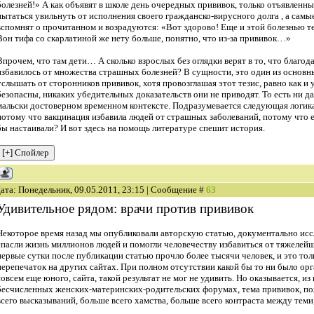
болезней!» А как объявят в школе день очередных прививок, только отъявленн
пытаться увильнуть от исполнения своего гражданско-вирусного долга , а самы
вспомнят о прочитанном и возрадуются: «Вот здорово! Еще и этой болезнью те
Вон тифа со скарлатиной же нету больше, понятно, что из-за прививок…»
Впрочем, что там дети… А сколько взрослых без оглядки верят в то, что благо
избавилось от множества страшных болезней? В сущности, это один из основ
услышать от сторонников прививок, хотя провозглашая этот тезис, равно как и
безопасны, никаких убедительных доказательств они не приводят. То есть ни да
мальски достоверном временном контексте. Подразумевается следующая логика
потому что вакцинация избавила людей от страшных заболеваний, потому что ес
бы настаивали? И вот здесь на помощь литературе спешит история.
ата: Понедельник, 09.05.2011, 23:15 | Сообщение #
63
Удивительное рядом: врачи против прививок
Некоторое время назад мы опубликовали авторскую статью, документально ис
спасли жизнь миллионов людей и помогли человечеству избавиться от тяжелей
первые сутки после публикации статью прочло более тысячи человек, и это тол
перепечаток на других сайтах. При полном отсутствии какой бы то ни было ор
совсем еще юного, сайта, такой результат не мог не удивить. Но оказывается, и
бесчисленных женских-материнских-родительских форумах, тема прививок, по
всего высказываний, больше всего хамства, больше всего контраста между теми,