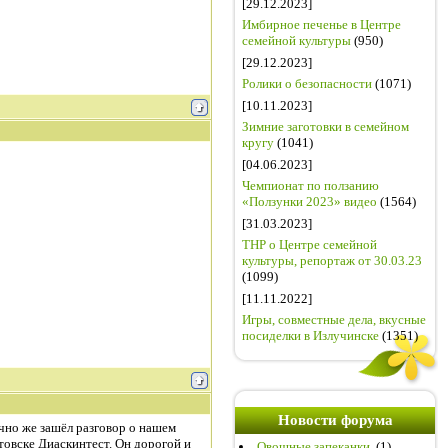
[29.12.2023]
Имбирное печенье в Центре
семейной культуры
(950)
[29.12.2023]
Ролики о безопасности
(1071)
[10.11.2023]
Зимние заготовки в семейном
кругу
(1041)
[04.06.2023]
Чемпионат по ползанию
«Ползунки 2023» видео
(1564)
[31.03.2023]
ТНР о Центре семейной
культуры, репортаж от 30.03.23
(1099)
[11.11.2022]
Игры, совместные дела, вкусные
посиделки в Излучинске
(1351)
Новости форума
чно же зашёл разговор о нашем
товске Диаскинтест. Он дорогой и
Овощные запеканки.
(1)