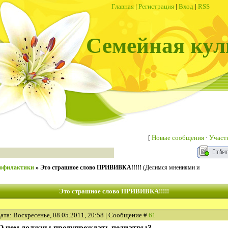
Главная
|
Регистрация
|
Вход
|
RSS
Семейная кул
[
Новые сообщения
·
Участ
рофилактики
»
Это страшное слово ПРИВИВКА!!!!!
(Делимся мнениями и
Это страшное слово ПРИВИВКА!!!!!
ата: Воскресенье, 08.05.2011, 20:58 | Сообщение #
61
О чем должны предупреждать педиатры?