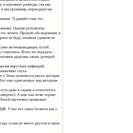
, а огромные разводы, так как
о и внутренними, периодически
такими "А давайте еще это
 анализ. Однако результаты
 это лечить. Прошли обследование и
рить не буду, анализы сдавали по
незию желчевыводящих путей.
 гомеопата. Всего не передать -
репляем здоровье своих дочерей
 время вирусных инфекций.
 снижению слуха.
е у Лизы появляется рвота, которая
 Вот еще один вопрос над которым
есть даже в садике и относится к
оверено). А еще она легко терпит
 Лизой научились правильно
ЦЖ. У нее нет таких болячек как у
 саду и еще во много другом в связи