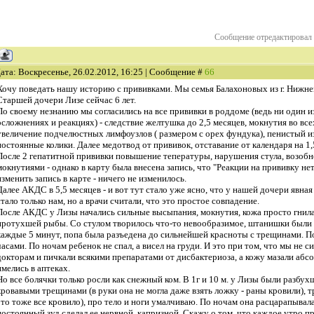
Сообщение отредактировал
ата: Воскресенье, 26.02.2012, 16:25 | Сообщение #
66
Хочу поведать нашу историю с прививками. Мы семья Балахоновых из г. Нижне
Старшей дочери Лизе сейчас 6 лет.
По своему незнанию мы согласились на все прививки в роддоме (ведь ни один 
осложнениях и реакциях) - следствие желтушка до 2,5 месяцев, мокнутия во всех
увеличение подчелюстных лимфоузлов ( размером с орех фундука), пенистый из
постоянные колики. Далее медотвод от прививок, отставание от календаря на 1,
После 2 гепатитной прививки повышение тепературы, нарушения стула, возобн
мокнутиями - однако в карту была внесена запись, что "Реакции на прививку не
изменить запись в карте - ничего не изменилось.
Далее АКДС в 5,5 месяцев - и вот тут стало уже ясно, что у нашей дочери явная
стало только нам, но а врачи считали, что это простое совпадение.
После АКДС у Лизы начались сильные высыпания, мокнутия, кожа просто гнила,
протухшей рыбы. Со стулом творилось что-то невообразимое, штанишки были в
каждые 5 минут, попа была разъедена до сильнейшей красноты с трещинами. П
часами. По ночам ребенок не спал, а висел на груди. И это при том, что мы не с
докторам и пичкали всякими препаратами от дисбактериоза, а кожу мазали абс
имелись в аптеках.
Но все болячки только росли как снежный ком. В 1г и 10 м. у Лизы были разбух
кровавыми трещинами (в руки она не могла даже взять ложку - раны кровили), 
это тоже все кровило), про тело и ноги умалчиваю. По ночам она расцарапывала
постоянный зуд сделал ее нервной, капризной. Скажу о том, что каждое утро п