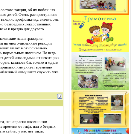
 составе вакцин, об их побочных
ровью детей. Очень распространено
 вакцинопрофилактику, значит, она
тно безвредных лекарственных
века и вредно для другого.
маленькие наши граждане,
бы на многочисленные реакции
наших глазах в относительно
ть нормальным явлением. Но ведь
ют детей инвалидами, от некоторых
орые, казалось бы, только и ждали
й прививки иммунитет временно
слабленный иммунитет служить уже
ути, не напрасно школьников
е времени от тифа, или о бедных
то сейчас у нас нет таких