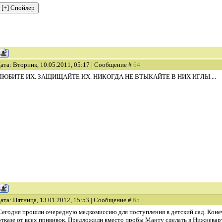
ата: Вторник, 10.05.2011, 05:17 | Сообщение #
64
ЛЮБИТЕ ИХ. ЗАЩИЩАЙТЕ ИХ. НИКОГДА НЕ ВТЫКАЙТЕ В НИХ ИГЛЫ....
ата: Пятница, 13.01.2012, 15:53 | Сообщение #
65
Сегодня прошли очередную медкомиссию для поступления в детский сад. Коне
отказе от всех прививок. Предложили вместо пробы Манту сделать в Нижневар