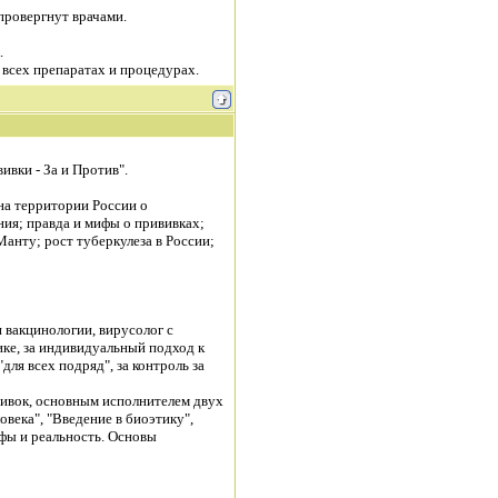
провергнут врачами.
.
всех препаратах и процедурах.
ивки - За и Против".
а территории России о
ия; правда и мифы о прививках;
анту; рост туберкулеза в России;
 вакцинологии, вирусолог с
ке, за индивидуальный подход к
ля всех подряд", за контроль за
вивок, основным исполнителем двух
века", "Введение в биоэтику",
фы и реальность. Основы