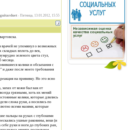
guitarduet
-
Пятница, 13.01.2012, 15:55
вартовска.
из врачей не упомянул о возможных
 складках вплоть до век,
умрудно зеленого цвета стул,
5 месяца.
овившиеся колики и обсыпания с
т" и даже после моего требования
 реакция на прививку. Но это ясно
 запах от кожи был как от
сегда грязными, хоть их меняй
остоянные колики, которые длились
идели сложа руки, а носились по
олютно всеми мазями, которые
шие пальцы на руках с глубокими
трескались ушные раковины, веки (и
 себе руки и ноги до глубоких ран,
риходилось менять постельное