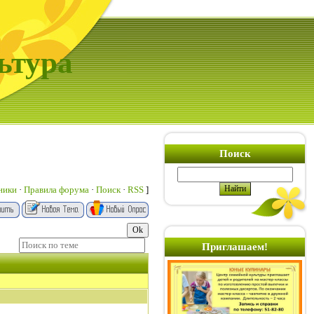
ьтура
Поиск
ники
·
Правила форума
·
Поиск
·
RSS
]
Приглашаем!