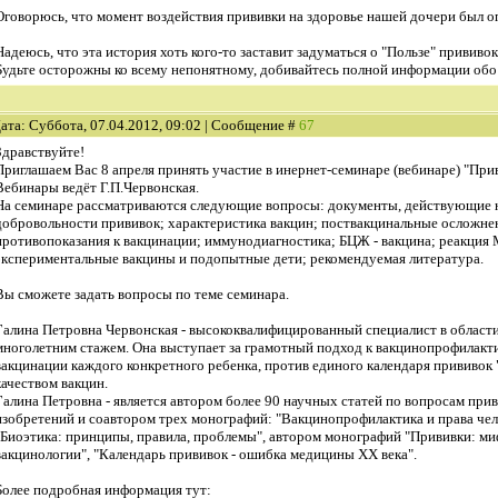
Оговорюсь, что момент воздействия прививки на здоровье нашей дочери был о
Надеюсь, что эта история хоть кого-то заставит задуматься о "Пользе" прививок
Будьте осторожны ко всему непонятному, добивайтесь полной информации обо 
ата: Суббота, 07.04.2012, 09:02 | Сообщение #
67
Здравствуйте!
Приглашаем Вас 8 апреля принять участие в инернет-семинаре (вебинаре) "Прив
Вебинары ведёт Г.П.Червонская.
На семинаре рассматриваются следующие вопросы: документы, действующие н
добровольности прививок; характеристика вакцин; поствакцинальные осложнен
противопоказания к вакцинации; иммунодиагностика; БЦЖ - вакцина; реакция М
экспериментальные вакцины и подопытные дети; рекомендуемая литература.
Вы сможете задать вопросы по теме семинара.
Галина Петровна Червонская - высококвалифицированный специалист в области
многолетним стажем. Она выступает за грамотный подход к вакцинопрофилакти
вакцинации каждого конкретного ребенка, против единого календаря прививок "д
качеством вакцин.
Галина Петровна - является автором более 90 научных статей по вопросам при
изобретений и соавтором трех монографий: "Вакцинопрофилактика и права чело
"Биоэтика: принципы, правила, проблемы", автором монографий "Прививки: ми
вакцинологии", "Календарь прививок - ошибка медицины ХХ века".
Более подробная информация тут: