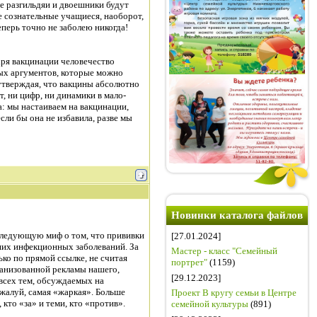
ые разгильдяи и двоешники будут
е сознательные учащиеся, наоборот,
перь точно не заболею никогда!
даря вакцинации человечество
ных аргументов, которые можно
 утверждая, что вакцины абсолютно
т, ни цифр, ни динамики в мало-
: мы настаиваем на вакцинации,
ли бы она не избавила, разве мы
Новинки каталога файлов
следующую миф о том, что прививки
[27.01.2024]
ших инфекционных заболеваний. За
Мастер - класс "Семейный
ько по прямой ссылке, не считая
портрет"
(1159)
ганизованной рекламы нашего,
[29.12.2023]
з всех тем, обсуждаемых на
жалуй, самая «жаркая». Больше
Проект В кругу семьи в Центре
 кто «за» и теми, кто «против».
семейной культуры
(891)