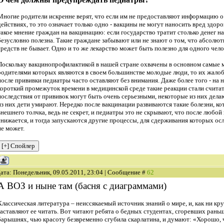
Многие родители искренне верят, что если им не предоставляют информацию о
действиях, то это означает только одно - вакцины не могут наносить вред здо
такое мнение граждан на вакцинацию: если государство тратит столько денег на
безусловно полезна. Такие граждане забывают или не знают о том, что абсолю
средств не бывает. Одно и то же лекарство может быть полезно для одного чело
Поскольку вакцинопрофилактикой в нашей стране охвачены в основном самые 
родителями которых являются в своем большинстве молодые люди, то их жало
после прививки педиатры часто оставляют без внимания. Даже более того - на 
короткий промежуток времени в медицинской среде такие реакции стали счита
последствия от прививок могут быть очень серьезными, некоторые из них дела
из них дети умирают. Нередко после вакцинации развиваются такие болезни, кот
внешнего толчка, ведь не секрет, и педиатры это не скрывают, что после любо
снижается, и тогда запускаются другие процессы, для сдерживания которых о
не может.
ата: Понедельник, 09.05.2011, 23:04 | Сообщение #
62
А ВОЗ и ныне там (басня с диаграммами)
Классическая литература – неиссякаемый источник знаний о мире, и, как ни кр
заставляют ее читать. Вот читают ребята о бедных студентах, сгоревших раньш
барышнях, чью красоту безвременно сгубила скарлатина, и думают: «Хорошо, ч