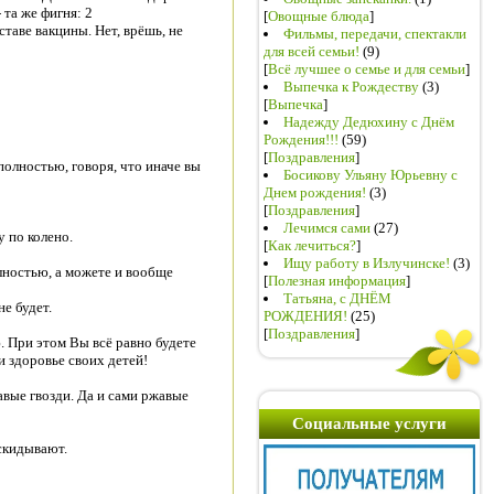
 та же фигня: 2
[
Овощные блюда
]
таве вакцины. Нет, врёшь, не
Фильмы, передачи, спектакли
для всей семьи!
(9)
[
Всё лучшее о семье и для семьи
]
Выпечка к Рождеству
(3)
[
Выпечка
]
Надежду Дедюхину с Днём
Рождения!!!
(59)
[
Поздравления
]
полностью, говоря, что иначе вы
Босикову Ульяну Юрьевну с
Днем рождения!
(3)
[
Поздравления
]
Лечимся сами
(27)
 по колено.
[
Как лечиться?
]
Ищу работу в Излучинске!
(3)
олностью, а можете и вообще
[
Полезная информация
]
Татьяна, с ДНЁМ
е будет.
РОЖДЕНИЯ!
(25)
[
Поздравления
]
. При этом Вы всё равно будете
и здоровье своих детей!
авые гвозди. Да и сами ржавые
Социальные услуги
аскидывают.