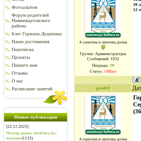
39 л
Фотоальбом
12 л
Форум родителей
Нижневартовского
района
Блог Германа Дедюхина
Наши достижения
4 сыночка и лапочка дочка
Переписка
Группа: Администраторы
Проекты
Сообщений:
1032
Пишите нам
Награды:
19
Статус:
Offline
Отзывы
О нас
Дат
grot611
Расписание занятий
Го
Се
(3
Новые публикации
[22.12.2023]
Почему важно обойтись без
насилия
(1133)
4 сыночка и лапочка дочка