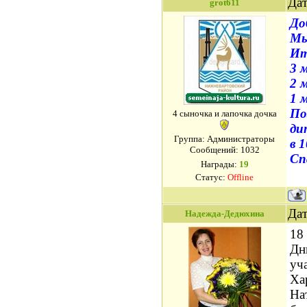
Дат
grot611
До
Мы
Ит
3 
2 
1 
По
4 сыночка и лапочка дочка
ди
Группа: Администраторы
в 
Сообщений:
1032
Сп
Награды:
19
Статус:
Offline
Дат
Надежда-Дедюхина
18
Дн
уч
Ха
На