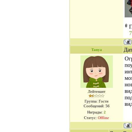
П
7
Дат
Tanya
Ог
по
ин
мо
но
ви
Лейтенант
по
Группа: Гости
ви
Сообщений:
56
Награды:
2
Статус:
Offline