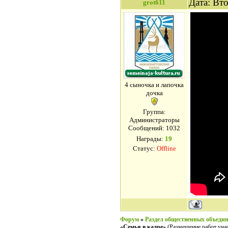
Дата: Вт
grot611
4 сыночка и лапочка
дочка
Группа:
Администраторы
Сообщений:
1032
Награды:
19
Статус:
Offline
Форум
»
Раздел общественных объеди
«Семья в кадре»
(Размещение работ уча