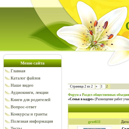
Меню сайта
Главная
Каталог файлов
Наше видео
2
Страница
2
из
2
«
1
Аудиокниги, лекции
Форум
»
Раздел общественных объеди
«Семья в кадре»
(Размещение работ уча
Книги для родителей
Вопрос-ответ
Конкурсы и гранты
Полезная информация
grot611
Дата
Тесты
Сел