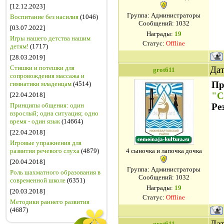
[12.12.2023]
Группа: Администраторы
Воспитание без насилия
(1046)
Сообщений:
1032
[03.07.2022]
Награды:
19
Игры нашего детства нашим
Статус:
Offline
детям!
(1717)
[28.03.2019]
Стишки и потешки для
Дат
grot611
сопровождения массажа и
Пр
гимнатики младенцам
(4514)
"С
[22.04.2018]
Принципы общения: один
Ре
взрослый; одна ситуация; одно
время - один язык
(14664)
[22.04.2018]
Игровые упражнения для
развития речевого слуха
(4879)
4 сыночка и лапочка дочка
[20.04.2018]
Группа: Администраторы
Роль шахматного образования в
Сообщений:
1032
современной школе
(6351)
Награды:
19
[20.03.2018]
Статус:
Offline
Методики раннего развития
(4687)
Дат
grot611