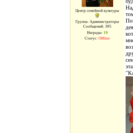
бу
На
Центр семейной культуры
то
По
Группа: Администраторы
Сообщений:
395
де
Награды:
19
ко
Статус:
Offline
мн
во
др
се
эт
"К