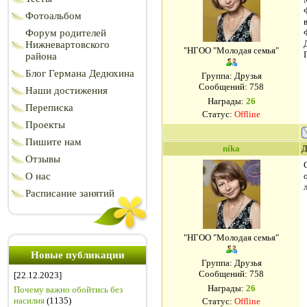
Фотоальбом
Форум родителей
Нижневартовского
"НГОО "Молодая семья"
района
Блог Германа Дедюхина
Группа: Друзья
Сообщений:
758
Наши достижения
Награды:
26
Переписка
Статус:
Offline
Проекты
Пишите нам
nika
Д
Отзывы
О нас
Расписание занятий
"НГОО "Молодая семья"
Новые публикации
Группа: Друзья
Сообщений:
758
[22.12.2023]
Награды:
26
Почему важно обойтись без
насилия
(1135)
Статус:
Offline