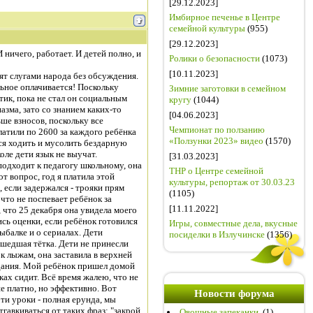
[29.12.2023]
Имбирное печенье в Центре
семейной культуры
(955)
[29.12.2023]
ничего, работает. И детей полно, и
Ролики о безопасности
(1073)
[10.11.2023]
ят слугами народа без обсуждения.
льное оплачивается! Поскольку
Зимние заготовки в семейном
тик, пока не стал он социальным
кругу
(1044)
азма, зато со знанием каких-то
[04.06.2023]
ше взносов, поскольку все
Чемпионат по ползанию
латили по 2600 за каждого ребёнка
«Ползунки 2023» видео
(1570)
тся ходить и мусолить бездарную
оле дети язык не выучат.
[31.03.2023]
 подходит к педагогу школьному, она
ТНР о Центре семейной
от вопрос, год я платила этой
культуры, репортаж от 30.03.23
 если задержался - трояки прям
(1105)
что не поспевает ребёнок за
[11.11.2022]
, что 25 декабря она увидела моего
ись оценки, если ребёнок готовился
Игры, совместные дела, вкусные
ыбалке и о сериалах. Дети
посиделки в Излучинске
(1356)
сшедшая тётка. Дети не принесли
 к лыжам, она заставила в верхней
адания. Мой ребёнок пришел домой
ках сидит. Всё время жалею, что не
ше платно, но эффективно. Вот
Новости форума
эти уроки - полная ерунда, мы
тгавкиваться от таких фраз: "закрой
Овощные запеканки.
(1)