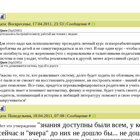
ата: Воскресенье, 17.04.2011, 23:53 | Сообщение #
21
Quote
(
SipS2005
)
Хотя казалось бы пришёл в школу, работай как человек с людьми
Для этого надо как психоаналитику проходить личный курс психореабилитации
проблемы на детей и не самоутверждаться за их счет. И еще один курс - чтобы
не погибнуть под ее жерновами (что с нормальными и талантливыми педагогами
система и они уходят, чтобы реализоваться в другой, менее агрессивной среде)
Quote
(
SipS2005
)
ак что, разваливается система, туда ей и дорога
Ужасно то, что те, кто разваливает систему, долго будет ходить по обломкам, 
от пыли и не сможет ни восстановить доруинное, ни построить новое - знаний и
одно поколение. Все-таки, придется переквалифицироваться родителям и учить 
родитель знает и понимает математику, физику и черчение, будет учить своего 
родитель, понимающий в истории и любящий литературу поможет в свою очеред
выкручиваться!
ата: Понедельник, 18.04.2011, 07:08 | Сообщение #
22
"знания доступны были всем, у к
Вот это утверждение
сейчас и "вчера" до них не дошло бы... не дош
ответственность за тех, кто слышит по-иному, за тех, кто творческая натура, за