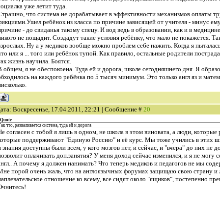
социалка уже летит туда.
Страшно, что система не дорабатывает в эффективности механизмов оплаты тру
фикциями.Ушел ребёнок из класса по причине зависящей от учителя - минус ему
причине - до свиданья такому спецу. И вод ведь в образовании, как и в медицин
никого не пощадит. Создадут такие условия ребёнку, что мало не покажется. Та
взрослых. Ну а у медиков вообще можно проблем себе нажить. Когда я пыталас
что или я ... того или ребёнок тупой. Как правило, остальные родители пострад
так жизнь научила. Боятся.
В общем, я не обеспокоена. Туда ей и дорога, школе сегодняшнего дня. Я образо
обходилось на каждого ребёнка по 5 тысяч минимум. Это только англ яз и матем
нисколько.
ата: Воскресенье, 17.04.2011, 22:21 | Сообщение #
20
Quote
ак что, разваливается система, туда ей и дорога
Не согласен с тобой я лишь в одном, не школа в этом виновата, а люди, которые 
которые поддерживают "Единую Россию" и её курс. Мы тоже учились в этих шк
и знания доступны были всем, у кого мозгов нет, и сейчас, и "вчера" до них не д
позволит оплачивать доп.занятия? У меня доход сейчас изменился, и я не могу 
англ.. А почему я должен нанимать? Что теперь медиков и педагогов не мы сод
Мне порой очень жаль, что на англоязычных форумах защищаю свою страну и 
наплевательское отношение ко всему, все сидят около "ящиков", постепенно п
Очнитесь!