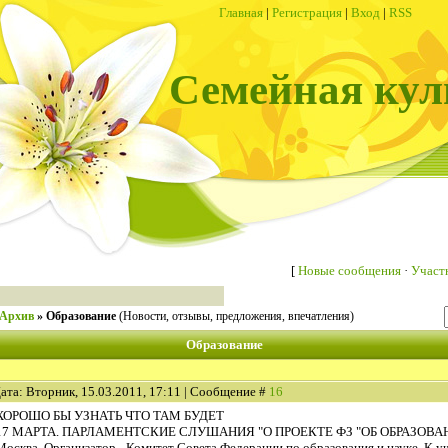
Главная
|
Регистрация
|
Вход
|
RSS
Семейная кул
[
Новые сообщения
·
Участ
Архив
»
Образование
(Новости, отзывы, предложения, впечатления)
Образование
ата: Вторник, 15.03.2011, 17:11 | Сообщение #
16
ХОРОШО БЫ УЗНАТЬ ЧТО ТАМ БУДЕТ
17 МАРТА. ПАРЛАМЕНТСКИЕ СЛУШАНИЯ "О ПРОЕКТЕ ФЗ "ОБ ОБРАЗОВАН
Москва. Организатор - Комитет Совета Федерации по образования и науке. К 