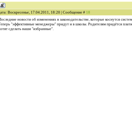
ата: Воскресенье, 17.04.2011, 18:20 | Сообщение #
18
Последние новости об изменениях в законодательстве, которые коснутся систе
Теперь "эффективные менеджеры" придут и в школы. Родителям придётся платит
хотят сделать наши "избранные".