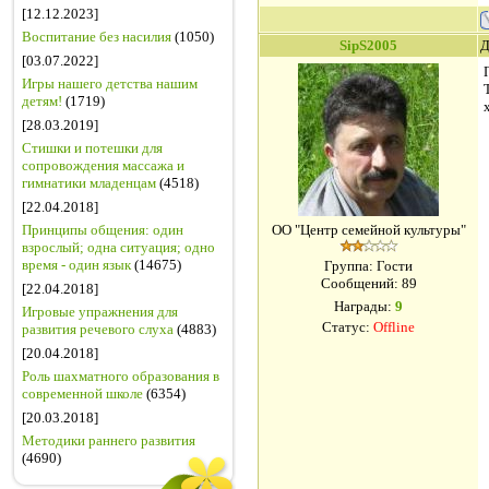
[12.12.2023]
Воспитание без насилия
(1050)
SipS2005
Д
[03.07.2022]
Игры нашего детства нашим
детям!
(1719)
[28.03.2019]
Стишки и потешки для
сопровождения массажа и
гимнатики младенцам
(4518)
[22.04.2018]
Принципы общения: один
ОО "Центр семейной культуры"
взрослый; одна ситуация; одно
время - один язык
(14675)
Группа: Гости
Сообщений:
89
[22.04.2018]
Награды:
9
Игровые упражнения для
Статус:
Offline
развития речевого слуха
(4883)
[20.04.2018]
Роль шахматного образования в
современной школе
(6354)
[20.03.2018]
Методики раннего развития
(4690)