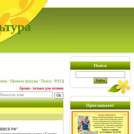
ьтура
Поиск
ники
·
Правила форума
·
Поиск
·
RSS
]
Архив - только для чтения
Приглашаем!
ИИ В РФ"
участию приглашены члены Совета