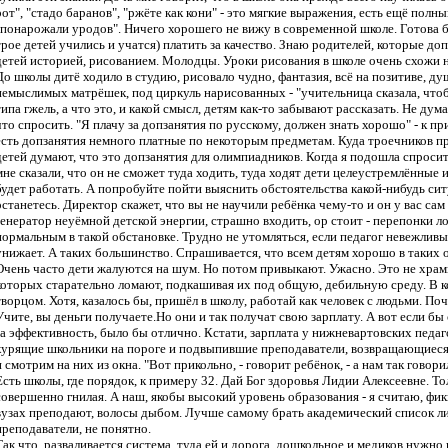
рот", "стадо баранов", "ржёте как кони" - это мягкие выражения, есть ещё полны
"понарожали уродов". Ничего хорошего не вижу в современной школе. Готова бы
трое детей учились и учатся) платить за качество. Знаю родителей, которые до
детей историей, рисованием. Молодцы. Уроки рисования в школе очень схожи н
До школы дитё ходило в студию, рисовало чудно, фантазия, всё на позитиве, д
немыслимых матрёшек, под циркуль нарисованных - "учительница сказала, чтоб
типа гжель, а что это, и какой смысл, детям как-то забывают рассказать. Не дум
что спросить. "Я плачу за допзанятия по русскому, должен знать хорошо" - к пр
есть допзанятия немного платные по некоторым предметам. Куда троечников п
детей думают, что это допзанятия для олимпиадников. Когда я подошла спросит
мне сказали, что он не сможет туда ходить, туда ходят дети целеустремлённые и
будет работать. А попробуйте пойти выяснить обстоятельства какой-нибудь сит
останетесь. Директор скажет, что вы не научили ребёнка чему-то и он у вас сам 
генератор неуёмной детской энергии, страшно входить, ор стоит - перепонки л
нормальным в такой обстановке. Трудно не утомляться, если педагог невежливы
унижает. А таких большинство. Спрашивается, что всем детям хорошо в таких 
Очень часто дети жалуются на шум. Но потом привыкают. Ужасно. Это не храмы
которых старательно ломают, подкашивая их под общую, дебильную среду. В 
творцом. Хотя, казалось бы, пришёл в школу, работай как человек с людьми. Поч
Учите, вы деньги получаете.Но они и так получат свою зарплату. А вот если бы
за эффективность, было бы отлично. Кстати, зарплата у нижневартовских педаг
курящие школьники на пороге и подвыпившие преподаватели, возвращающиеся 
и смотрим на них из окна. "Вот прикольно, - говорит ребёнок, - а нам так говор
Есть школы, где порядок, к примеру 32. Дай Бог здоровья Лидии Алексеевне. То
совершенно гнилая. А наш, якобы высокий уровень образования - я считаю, фик
вузах преподают, волосы дыбом. Лучше самому брать академический список ли
преподаватели, не понятно.
Так что, разваливается система, туда ей и дорога, дошкольное и медиков нужно 