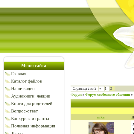
Меню сайта
Главная
Каталог файлов
Наше видео
2
Страница
2
из
2
«
1
Форум
»
Форум свободного общения
»
Аудиокниги, лекции
Книги для родителей
Вопрос-ответ
nika
Д
Конкурсы и гранты
Полезная информация
Тесты