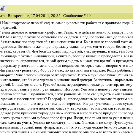
ата: Воскресенье, 17.04.2011, 20:35 | Сообщение #
19
В Нижневартовске первый сад на самоокупаемости работает с прошлого года. И 
родителей.
У меня двоякое отношение к реформе. Гадко, что действительно, стандарт прин
НО! Мы всегда платим за обучение своих детей. Среднее звено - всё дополните
обязательное преподаётся абы как непонятно кем. Был в школе хороший матема
педагогом. Потом она же и преподавала у сына, но уже, мягко говоря, без энтузи
сетевых стратегий. Чем больше олимпиад и детей, участвующих в них, тем боль
олимпиады платные. Английский, я считаю, вообще никак не преподаётся. мы п
ежемесячно, спрашивается, на кой детям сидеть в школе это время? А приходи
программу у постоянно меняющихся педагогов, которые так и говорят, что в шк
Математика - репетитор 400 руб в час, по два занятия в неделю. Когда ребёнок
говорит: "Мне с тобой некогда разговаривать". И это в лучшем случае. Решая эт
учительнице, чтобы она уделяла внимание моей дочери. Заплатишь - нормально,
кучкой. С намёком ставит. Русский язык, периодически тоже репетитор, потому 
педагогом, разные у них пути, видимо. История. Учитель к новому году заявила
ребёнка впервые. Спрашивается, а что раньше мешало его увидеть и как ставил
к урокам и посещал занятия? География - преподаватель рассказывает детям о р
насмехаются и ничего не учат - им не интересно. Физ-ра - учитель просто сума
форму для зала, причем половина класса утверждала, что им сказали готовиться
одежде (зато принесли форму для лыж) бегать и выполнять её придурошные з
белого цвета с синими губами после физ-ры. Люди, мне такая школа уже в печен
стала сама их учить (мозгов не хватает), но и такой школы я не хочу. Пусть луч
математика, русский, иняз, физра, история, это то, куда можно было не ходить, 
купили эти знания. Дочь мне говорит, что в школе она прежде всего научилась о