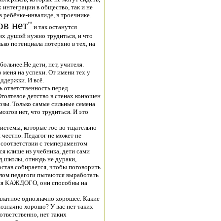
х интеграции в общество, так и не
 ребёнке-инвалиде, в троечнике.
ов нет"
и так останутся
 их душой нужно трудиться, и что
ько потенциала потеряно в тех, на
ольнее.Не дети, нет, учителя.
 меня на успехи. От имени тех у
оддержки. И всё.
ть ответственность перед
Оголтелое детство в стенах конюшен
розы. Только самые сильные семена
озгов нет, что трудиться. И это
системы, которые гос-во тщательно
и честно. Педагог не может не
в соответствии с темпераментом
ся клише из учебника, дети сами
ьд.школы, отнюдь не дураки,
став собирается, чтобы поговорить
елом педагоги пытаются выработать
ения КАЖДОГО, они способны на
платное однозначно хорошее. Какие
нозначно хорошо? У вас нет таких
оответственно, нет таких