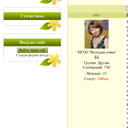
nika
Д
Статистика
Вход на сайт
Войти через uID
"НГОО "Молодая семья"
Старая форма входа
Группа: Друзья
Сообщений:
758
Награды:
26
Статус:
Offline