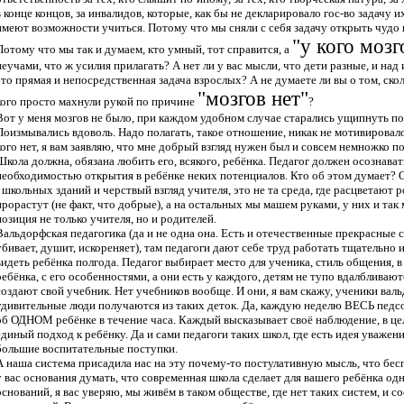
в конце концов, за инвалидов, которые, как бы не декларировало гос-во задачу и
имеют возможности учиться. Потому что мы сняли с себя задачу открыть чудо в
"у кого мозг
Потому что мы так и думаем, кто умный, тот справится, а
неучами, что ж усилия прилагать? А нет ли у вас мысли, что дети разные, и над
это прямая и непосредственная задача взрослых? А не думаете ли вы о том, скол
"мозгов нет"
кого просто махнули рукой по причине
?
Вот у меня мозгов не было, при каждом удобном случае старались ущипнуть поб
Поизмывались вдоволь. Надо полагать, такое отношение, никак не мотивировало
кого нет, я вам заявляю, что мне добрый взгляд нужен был и совсем немножко п
Школа должна, обязана любить его, всякого, ребёнка. Педагог должен осознава
необходимостью открытия в ребёнке неких потенциалов. Кто об этом думает? 
- школьных зданий и черствый взгляд учителя, это не та среда, где расцветают 
прорастут (не факт, что добрые), а на остальных мы машем руками, у них и так м
позиция не только учителя, но и родителей.
Вальдорфская педагогика (да и не одна она. Есть и отечественные прекрасные 
убивает, душит, искореняет), там педагоги дают себе труд работать тщательно 
видеть ребёнка полгода. Педагог выбирает место для ученика, стиль общения, 
ребёнка, с его особенностями, а они есть у каждого, детям не тупо вдалбливают
создают свой учебник. Нет учебников вообще. И они, я вам скажу, ученики вал
удивительные люди получаются из таких деток. Да, каждую неделю ВЕСЬ педсо
об ОДНОМ ребёнке в течение часа. Каждый высказывает своё наблюдение, в ц
единый подход к ребёнку. Да и сами педагоги таких школ, где есть идея уваж
большие воспитательные поступки.
А наша система присадила нас на эту почему-то постулативную мысль, что бес
у вас основания думать, что современная школа сделает для вашего ребёнка од
оснований, я вас уверяю, мы живём в таком обществе, где нет таких систем, и с