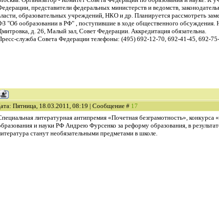
Федерации, представители федеральных министерств и ведомств, законодател
власти, образовательных учреждений, НКО и др. Планируется рассмотреть зам
ФЗ "Об ообразовании в РФ" , поступившие в ходе общественного обсуждения. На
Дмитровка, д. 26, Малый зал, Совет Федерации. Аккредитация обязательна.
Пресс-служба Совета Федерации телефоны: (495) 692-12-70, 692-41-45, 692-75
ата: Пятница, 18.03.2011, 08:19 | Сообщение #
17
Специальная литературная антипремия «Почетная безграмотность», конкурса 
образования и науки РФ Андрею Фурсенко за реформу образования, в результат
литература станут необязательными предметами в школе.