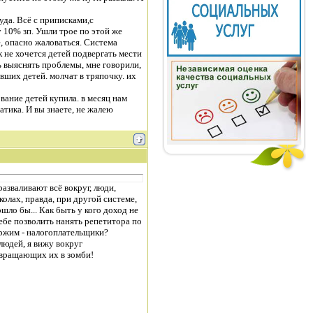
да. Всё с приписками,с
 10% зп. Ушли трое по этой же
е, опасно жаловаться. Система
к не хочется детей подвергать мести
ь выяснять проблемы, мне говорили,
авших детей. молчат в тряпочку. их
вание детей купила. в месяц нам
атика. И вы знаете, не жалею
разваливают всё вокруг, люди,
олах, правда, при другой системе,
ошло бы... Как быть у кого доход не
себе позволить нанять репетитора по
ержим - налогоплательщики?
людей, я вижу вокруг
ревращающих их в зомби!