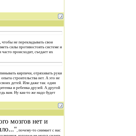
, чтобы не перекладывать свои
 иметь силы противостоять системе и
 часто происходит, съедает их
попинывать кирпичи, отряхивать руки
 опыта строительства нет. А это не
своих детей. Или даже так: один
дитенка и ребенка друзей. А другой
ь вам. Ну как-то же надо будет
ого мозгов нет и
ло..."
, почему-то снимает с нас
 холериков, которые не могут сидеть,