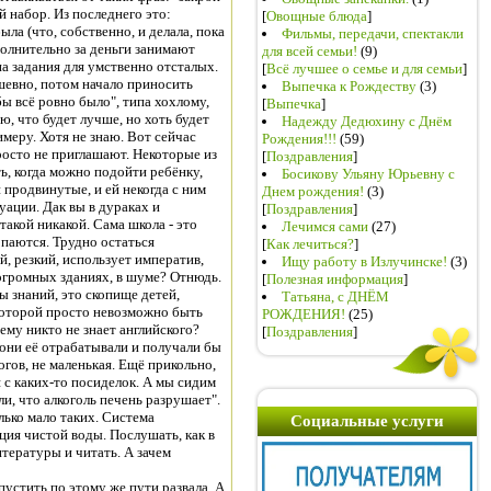
й набор. Из последнего это:
[
Овощные блюда
]
ла (что, собственно, и делала, пока
Фильмы, передачи, спектакли
полнительно за деньги занимают
для всей семьи!
(9)
а задания для умственно отсталых.
[
Всё лучшее о семье и для семьи
]
ушевно, потом начало приносить
Выпечка к Рождеству
(3)
ы всё ровно было", типа хохлому,
[
Выпечка
]
аю, что будет лучше, но хоть будет
Надежду Дедюхину с Днём
имеру. Хотя не знаю. Вот сейчас
Рождения!!!
(59)
росто не приглашают. Некоторые из
[
Поздравления
]
ь, когда можно подойти ребёнку,
Босикову Ульяну Юрьевну с
 продвинутые, и ей некогда с ним
Днем рождения!
(3)
уации. Дак вы в дураках и
[
Поздравления
]
такой никакой. Сама школа - это
Лечимся сами
(27)
опаются. Трудно остаться
[
Как лечиться?
]
й, резкий, использует императив,
Ищу работу в Излучинске!
(3)
огромных зданиях, в шуме? Отнюдь.
[
Полезная информация
]
 знаний, это скопище детей,
Татьяна, с ДНЁМ
которой просто невозможно быть
РОЖДЕНИЯ!
(25)
ему никто не знает английского?
[
Поздравления
]
 они её отрабатывали и получали бы
огов, не маленькая. Ещё прикольно,
с каких-то посиделок. А мы сидим
или, что алкоголь печень разрушает".
лько мало таких. Система
Социальные услуги
ция чистой воды. Послушать, как в
тературы и читать. А зачем
пустить по этому же пути развала. А