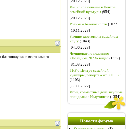
[29.12.2023]
Имбирное печенье в Центре
семейной культуры
(954)
[29.12.2023]
Ролики о безопасности
(1072)
[10.11.2023]
Зимние заготовки в семейном
кругу
(1043)
[04.06.2023]
Чемпионат по ползанию
о благополучия и всего самого
«Ползунки 2023» видео
(1569)
[31.03.2023]
ТНР о Центре семейной
культуры, репортаж от 30.03.23
(1103)
[11.11.2022]
Игры, совместные дела, вкусные
посиделки в Излучинске
(1354)
Новости форума
Овощные запеканки.
(1)