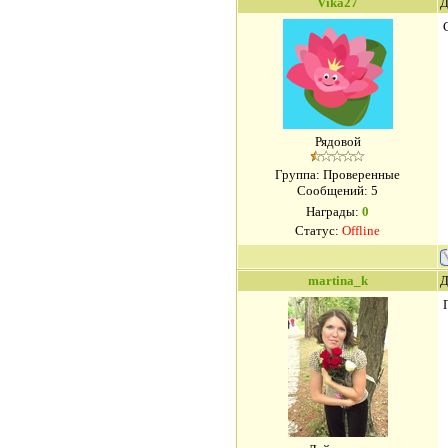
Vika27
Д
Рядовой
Группа: Проверенные
Сообщений:
5
Награды:
0
Статус:
Offline
martina_k
Д