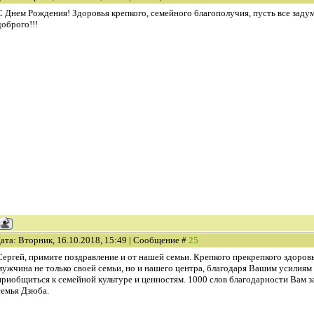
С Днем Рождения! Здоровья крепкого, семейного благополучия, пусть все заду
доброго!!!
ата: Вторник, 16.10.2018, 15:49 | Сообщение #
25
Сергей, примите поздравление и от нашей семьи. Крепкого прекрепкого здоров
мужчина не только своей семьи, но и нашего центра, благодаря Вашим усилиям
приобщиться к семейной культуре и ценностям. 1000 слов благодарности Вам з
семья Дзюба.