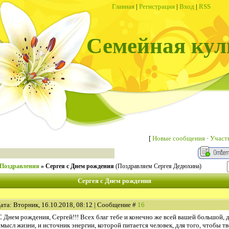
Главная
|
Регистрация
|
Вход
|
RSS
Семейная кул
[
Новые сообщения
·
Участ
Поздравления
»
Сергея с Днем рождения
(Поздравляем Сергея Дедюхина)
Сергея с Днем рождения
ата: Вторник, 16.10.2018, 08:12 | Сообщение #
16
С Днем рождения, Сергей!!! Всех благ тебе и конечно же всей вашей большой, д
смысл жизни, и источник энергии, которой питается человек, для того, чтобы тв