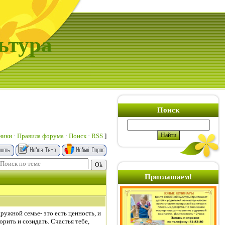
ьтура
Поиск
ники
·
Правила форума
·
Поиск
·
RSS
]
Приглашаем!
ружной семье- это есть ценность, и
орить и созидать. Счастья тебе,