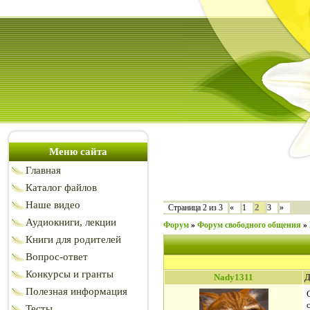
Меню сайта
Главная
Каталог файлов
Наше видео
2
Страница
2
из
3
«
1
3
»
Аудиокниги, лекции
Форум
»
Форум свободного общения
»
Книги для родителей
Вопрос-ответ
Конкурсы и гранты
Nady1311
Д
Полезная информация
Тесты