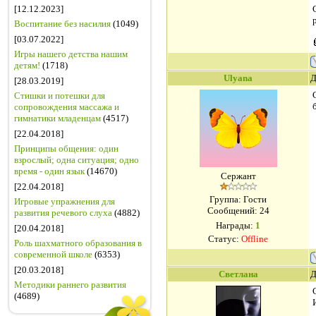
[12.12.2023]
Воспитание без насилия
(1049)
[03.07.2022]
Игры нашего детства нашим
детям!
(1718)
Ulyana
Д
[28.03.2019]
Стишки и потешки для
сопровождения массажа и
гимнатики младенцам
(4517)
[22.04.2018]
Принципы общения: один
взрослый; одна ситуация; одно
время - один язык
(14670)
Сержант
[22.04.2018]
Группа: Гости
Игровые упражнения для
Сообщений:
24
развития речевого слуха
(4882)
Награды:
1
[20.04.2018]
Статус:
Offline
Роль шахматного образования в
современной школе
(6353)
[20.03.2018]
Светлана
Д
Методики раннего развития
(4689)