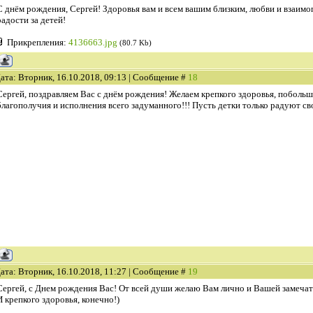
С днём рождения, Сергей! Здоровья вам и всем вашим близким, любви и взаимо
радости за детей!
Прикрепления:
4136663.jpg
(80.7 Kb)
ата: Вторник, 16.10.2018, 09:13 | Сообщение #
18
Сергей, поздравляем Вас с днём рождения! Желаем крепкого здоровья, побольше
благополучия и исполнения всего задуманного!!! Пусть детки только радуют с
ата: Вторник, 16.10.2018, 11:27 | Сообщение #
19
Сергей, с Днем рождения Вас! От всей души желаю Вам лично и Вашей замечат
И крепкого здоровья, конечно!)