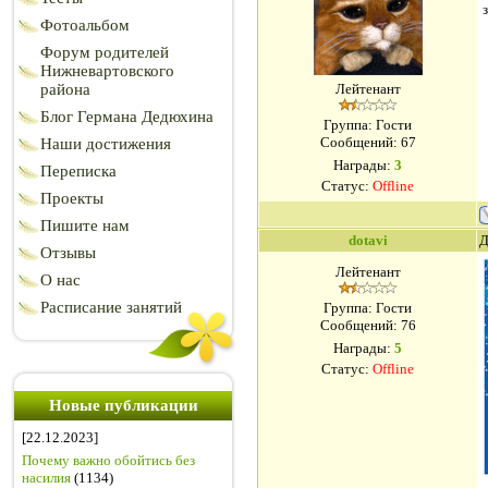
Фотоальбом
Форум родителей
Нижневартовского
района
Лейтенант
Блог Германа Дедюхина
Группа: Гости
Сообщений:
67
Наши достижения
Награды:
3
Переписка
Статус:
Offline
Проекты
Пишите нам
dotavi
Д
Отзывы
Лейтенант
О нас
Расписание занятий
Группа: Гости
Сообщений:
76
Награды:
5
Статус:
Offline
Новые публикации
[22.12.2023]
Почему важно обойтись без
насилия
(1134)