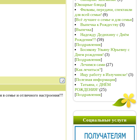
[
Овощные блюда
]
Фильмы, передачи, спектакли
для всей семьи!
(9)
[
Всё лучшее о семье и для семьи
]
Выпечка к Рождеству
(3)
[
Выпечка
]
Надежду Дедюхину с Днём
Рождения!!!
(59)
[
Поздравления
]
Босикову Ульяну Юрьевну с
Днем рождения!
(3)
[
Поздравления
]
Лечимся сами
(27)
[
Как лечиться?
]
Ищу работу в Излучинске!
(3)
[
Полезная информация
]
Татьяна, с ДНЁМ
РОЖДЕНИЯ!
(25)
[
Поздравления
]
 в семье и отличного настроения!!!
Социальные услуги