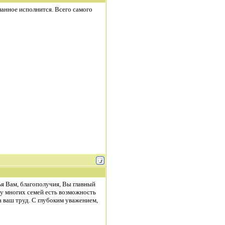
манное исполнится. Всего самого
ья Вам, благополучия, Вы главный
 у многих семей есть возможность
а ваш труд. С глубоким уважением,