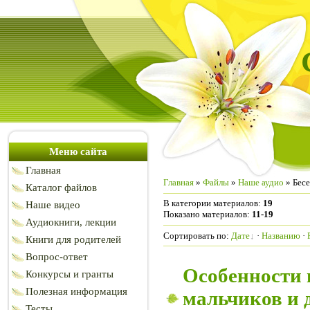
Меню сайта
Главная
Главная
»
Файлы
»
Наше аудио
» Бесе
Каталог файлов
В категории материалов
:
19
Наше видео
Показано материалов
:
11-19
Аудиокниги, лекции
Сортировать по
:
Дате
·
Названию
·
Книги для родителей
Вопрос-ответ
Особенности 
Конкурсы и гранты
Полезная информация
мальчиков и 
Тесты