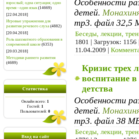
Особенности ра
взрослый; одна ситуация; одно
время - один язык
(14669)
детей.
Монахиня
[22.04.2018]
mp3. файл 32,5 
Игровые упражнения для
развития речевого слуха
(4882)
Беседы, лекции, тре
[20.04.2018]
Роль шахматного образования в
1801 | Загрузок: 1156
современной школе
(6353)
11.04.2009
|
Коммента
[20.03.2018]
Методики раннего развития
(4689)
Кризис трех л
воспитание в
детства
Статистика
Особенности ра
Онлайн всего:
1
Гостей:
1
детей.
Монахиня
Пользователей:
0
mp3. файл 38 МБ
Беседы, лекции, тре
Вход на сайт