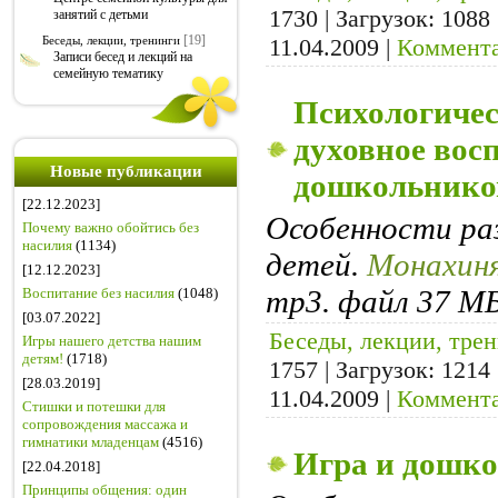
1730 | Загрузок: 1088
занятий с детьми
[19]
Беседы, лекции, тренинги
11.04.2009
|
Коммента
Записи бесед и лекций на
семейную тематику
Психологичес
духовное вос
Новые публикации
дошкольнико
[22.12.2023]
Особенности ра
Почему важно обойтись без
насилия
(1134)
детей.
Монахиня
[12.12.2023]
mp3. файл 37 МБ
Воспитание без насилия
(1048)
[03.07.2022]
Беседы, лекции, тре
Игры нашего детства нашим
детям!
(1718)
1757 | Загрузок: 1214
[28.03.2019]
11.04.2009
|
Коммента
Стишки и потешки для
сопровождения массажа и
гимнатики младенцам
(4516)
Игра и дошк
[22.04.2018]
Принципы общения: один