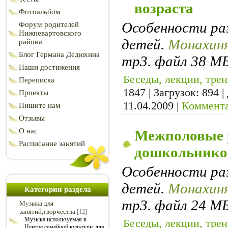
возраста
Фотоальбом
Особенности ра
Форум родителей
Нижневартовского
детей.
Монахиня
района
Блог Германа Дедюхина
mp3. файл 38 МБ
Наши достижения
Беседы, лекции, тре
Переписка
1847 | Загрузок: 894 
Проекты
11.04.2009
|
Коммента
Пишите нам
Отзывы
О нас
Межполовые 
Расписание занятий
дошкольнико
Особенности ра
детей.
Монахиня
Категории раздела
mp3. файл 24 МБ
Музыка для
занятий,творчества
[12]
Музыка используемая в
Беседы, лекции, тре
Центре семейной культуры для