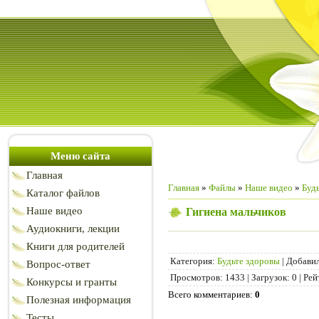
Меню сайта
Главная
Главная
»
Файлы
»
Наше видео
»
Буд
Каталог файлов
Наше видео
Гигиена мальчиков
Аудиокниги, лекции
Книги для родителей
Категория
:
Будьте здоровы
|
Добави
Вопрос-ответ
Просмотров
:
1433
|
Загрузок
:
0
|
Рей
Конкурсы и гранты
Всего комментариев
:
0
Полезная информация
Тесты