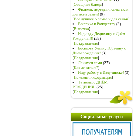
[
Овощные блюда
]
Фильмы, передачи, спектакли
для всей семьи!
(9)
[
Всё лучшее о семье и для семьи
]
Выпечка к Рождеству
(3)
[
Выпечка
]
Надежду Дедюхину с Днём
Рождения!!!
(59)
[
Поздравления
]
Босикову Ульяну Юрьевну с
Днем рождения!
(3)
[
Поздравления
]
Лечимся сами
(27)
[
Как лечиться?
]
Ищу работу в Излучинске!
(3)
[
Полезная информация
]
Татьяна, с ДНЁМ
РОЖДЕНИЯ!
(25)
[
Поздравления
]
Социальные услуги