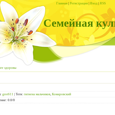
Главная
|
Регистрация
|
Вход
|
RSS
Семейная кул
ьте здоровы
л
:
grot611
|
Теги
:
гигиена мальчиков
,
Комаровский
тинг
:
0.0
/
0