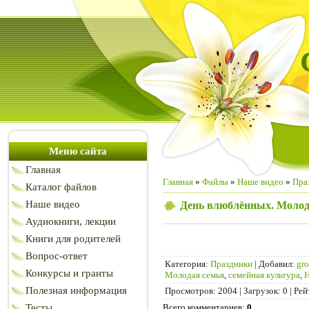
Меню сайта
Главная
Главная
»
Файлы
»
Наше видео
»
Пра
Каталог файлов
Наше видео
День влюблённых. Молода
Аудиокниги, лекции
Книги для родителей
Вопрос-ответ
Категория
:
Праздники
|
Добавил
:
gr
Конкурсы и гранты
Молодая семья
,
семейная культура
,
Н
Полезная информация
Просмотров
:
2004
|
Загрузок
:
0
|
Рей
Тесты
Всего комментариев
:
0