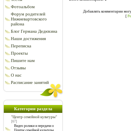
Фотоальбом
Добавлять комментарии могу
Форум родителей
[
Р
Нижневартовского
района
Блог Германа Дедюхина
Наши достижения
Переписка
Проекты
Пишите нам
Отзывы
О нас
Расписание занятий
Категории раздела
"Центр семейной культуры"
[67]
Видео ролики и передачи о
Центре семейной культуры.