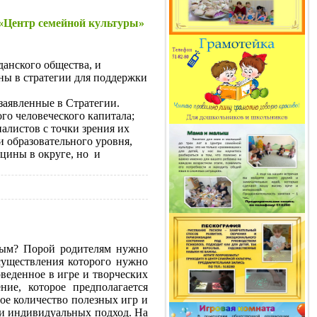
 «Центр семейной культуры»
анского общества, и
ы в стратегии для поддержки
аявленные в Стратегии.
го человеческого капитала;
алистов с точки зрения их
и образовательного уровня,
ицины в округе, но и
ьным? Порой родителям нужно
осуществления которого нужно
оведенное в игре и творческих
ние, которое предполагается
ое количество полезных игр и
а и индивидуальных подход. На