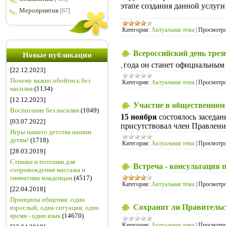
этапе создания данной услуги
Мероприятия
[67]
Категория:
Актуальная тема
|
Просмотро
Всероссийский день трез
Новые публикации
года он станет официальным 
,
[22.12.2023]
Почему важно обойтись без
Категория:
Актуальная тема
|
Просмотро
насилия
(1134)
[12.12.2023]
Участие в общественном
Воспитание без насилия
(1049)
15 ноября
состоялось заседан
[03.07.2022]
присутствовал член Правлен
Игры нашего детства нашим
детям!
(1718)
Категория:
Актуальная тема
|
Просмотро
[28.03.2019]
Стишки и потешки для
Встреча - консультация
сопровождения массажа и
гимнатики младенцам
(4517)
Категория:
Актуальная тема
|
Просмотро
[22.04.2018]
Принципы общения: один
Сохранит ли Правитель
взрослый; одна ситуация; одно
время - один язык
(14670)
Категория:
Актуальная тема
|
Просмотро