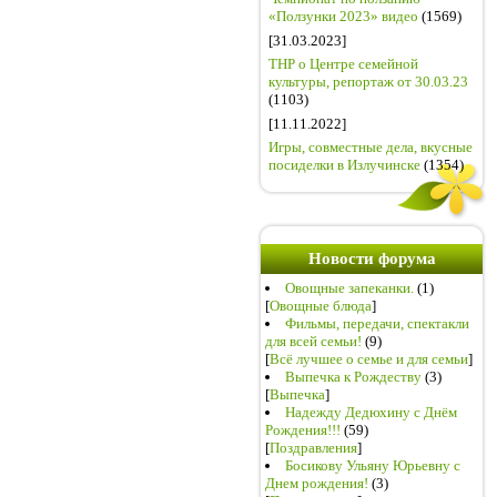
«Ползунки 2023» видео
(1569)
[31.03.2023]
ТНР о Центре семейной
культуры, репортаж от 30.03.23
(1103)
[11.11.2022]
Игры, совместные дела, вкусные
посиделки в Излучинске
(1354)
Новости форума
Овощные запеканки.
(1)
[
Овощные блюда
]
Фильмы, передачи, спектакли
для всей семьи!
(9)
[
Всё лучшее о семье и для семьи
]
Выпечка к Рождеству
(3)
[
Выпечка
]
Надежду Дедюхину с Днём
Рождения!!!
(59)
[
Поздравления
]
Босикову Ульяну Юрьевну с
Днем рождения!
(3)