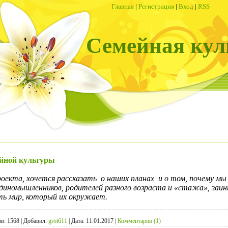
Главная
|
Регистрация
|
Вход
|
RSS
Семейная кул
ейной культуры
роекта, хочется рассказать о наших планах и о том, почему м
единомышленников, родителей разного возраста и «стажа», заи
ть мир, который их окружает.
в:
1568
|
Добавил:
grot611
|
Дата:
11.01.2017
|
Комментарии (1)