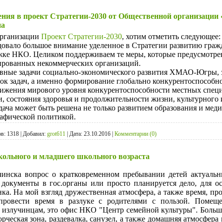
ния в проект Стратегии-2030 от Общественной организации
на
организации
Проект Стратегии-2030
, хотим отметить следующее:
довало большое внимание уделенное в Стратегии развитию гражд
ке НКО. Целиком поддерживаем те меры, которые предусмотрен
ированных некоммерческих организаций.
вные задачи социально-экономического развития ХМАО-Югры, з
ок задач, а именно формирование глобально конкурентоспособно
тижения мирового уровня конкурентоспособности местных специ
, состояния здоровья и продолжительности жизни, культурного 
адача может быть решена не только развитием образования и мед
афической политикой.
в:
1318
|
Добавил:
grot611
|
Дата:
23.10.2016
|
Комментарии (0)
кольного и младшего школьного возраста
чинска вопрос о кратковременном пребывании детей актуал
 документы в гос.органы или просто планируется дело, для 
ка. На мой взгляд дружественная атмосфера, а также время, пр
провести время в разлуке с родителями с пользой. Помеще
 излучинцам, это офис НКО "Центр семейной культуры". Больш
орческая зона, раздевалка, санузел, а также домашняя атмосфер