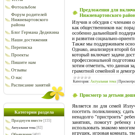
Фотоальбом
Предложения для включе
Форум родителей
Нижневартовского райо
Нижневартовского
Изучив и обсудив с членами 
района
как общественников нас пора
Блог Германа Дедюхина
особенно дальнейшей поддерж
и развития социально-ориент
Наши достижения
Также мы поддерживаем осно
Переписка
Однако, анализируя второй бл
который включает задачи дос
Проекты
профессиональной подготовки
Пишите нам
хотим отметить, что данная з
Отзывы
грамотной семейной и демогр
О нас
Категория:
Актуальная тема
|
Просмотро
Расписание занятий
Присмотр за детьми дош
Является ли для семей Излу
посетить поликлинику, сдать
Категории раздела
ненадолго "пристроить" ребен
Празднуем вместе
[155]
занятиях, помогут ребенку 
использовать знакомо многим
[82]
Актуальная тема
игрушек, игровая комната, тв
Объявления
[401]