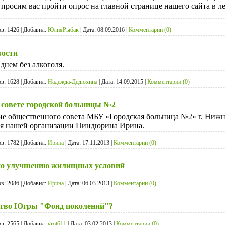
 просим вас пройти опрос на главной странице нашего сайта в л
в:
1426
|
Добавил:
ЮлияРыбак
|
Дата:
08.09.2016
|
Комментарии (0)
вости
днем без алкоголя.
в:
1628
|
Добавил:
Надежда-Дедюхина
|
Дата:
14.09.2015
|
Комментарии (0)
 совете городской больницы №2
ие общественного совета МБУ «Городская больница №2» г. Нижн
ия нашей организации Пиндюрина Ирина.
в:
1782
|
Добавил:
Ирина
|
Дата:
17.11.2013
|
Комментарии (0)
 по улучшению жилищных условий
в:
2086
|
Добавил:
Ирина
|
Дата:
06.03.2013
|
Комментарии (0)
ство Югры "Фонд поколений"?
в:
2565
|
Добавил:
grot611
|
Дата:
03.02.2013
|
Комментарии (0)