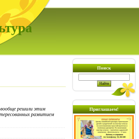
ьтура
Поиск
ы вообще решили этим
Приглашаем!
нтересованных развитием