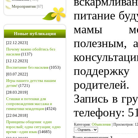
вскармли
Мероприятия
[67]
питание бу
мамы мо
Новые публикации
полезным, 
[22.12.2023]
Почему важно обойтись без
консульта
насилия
(1137)
[12.12.2023]
поддерж
Воспитание без насилия
(1053)
[03.07.2022]
родителей.
Игры нашего детства нашим
детям!
(1721)
[28.03.2019]
Запись в гр
Стишки и потешки для
сопровождения массажа и
телефону: 5
гимнатики младенцам
(4524)
[22.04.2018]
Принципы общения: один
Категория
:
Объявления
|
Просмотров
: 1
взрослый; одна ситуация; одно
время - один язык
(14685)
Всего комментариев
:
3