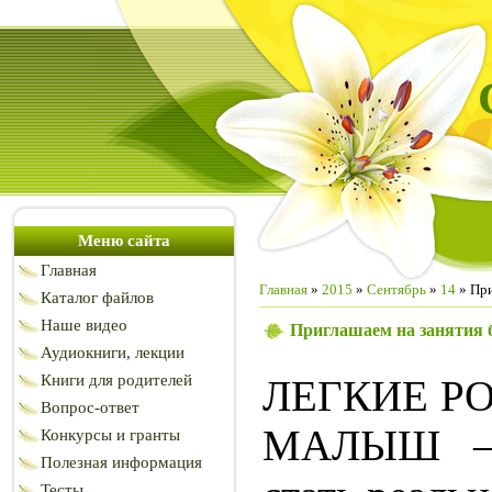
Меню сайта
Главная
Главная
»
2015
»
Сентябрь
»
14
» При
Каталог файлов
Наше видео
Приглашаем на занятия 
Аудиокниги, лекции
Книги для родителей
ЛЕГКИЕ Р
Вопрос-ответ
МАЛЫШ –
Конкурсы и гранты
Полезная информация
Тесты