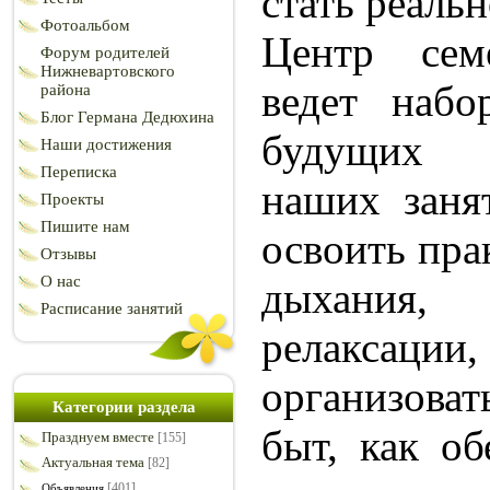
стать реаль
Фотоальбом
Центр сем
Форум родителей
Нижневартовского
ведет наб
района
Блог Германа Дедюхина
будущих 
Наши достижения
Переписка
наших заня
Проекты
Пишите нам
освоить пра
Отзывы
О нас
дыхания,
Расписание занятий
релаксации, 
организова
Категории раздела
быт, как об
Празднуем вместе
[155]
Актуальная тема
[82]
[401]
Объявления