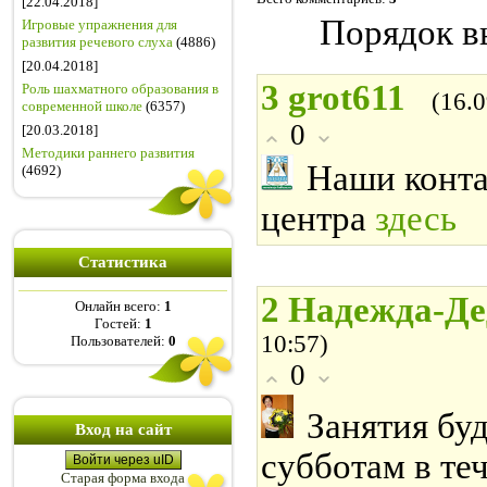
[22.04.2018]
Порядок в
Игровые упражнения для
развития речевого слуха
(4886)
[20.04.2018]
3
grot611
Роль шахматного образования в
(16.
современной школе
(6357)
0
[20.03.2018]
Методики раннего развития
Наши конта
(4692)
центра
здесь
Статистика
2
Надежда-Д
Онлайн всего:
1
Гостей:
1
10:57)
Пользователей:
0
0
Занятия бу
Вход на сайт
субботам в те
Войти через uID
Старая форма входа