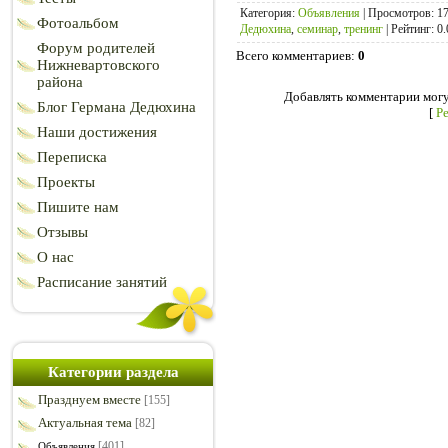
Категория
:
Объявления
|
Просмотров
: 1
Фотоальбом
Дедюхина
,
семинар
,
тренинг
|
Рейтинг
: 0.
Форум родителей
Всего комментариев
:
0
Нижневартовского
района
Добавлять комментарии могу
Блог Германа Дедюхина
[
Р
Наши достижения
Переписка
Проекты
Пишите нам
Отзывы
О нас
Расписание занятий
Категории раздела
Празднуем вместе
[155]
Актуальная тема
[82]
[401]
Объявления