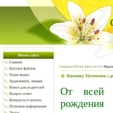
Меню сайта
Главная
Главная
»
2014
»
Август
»
21
» Верон
Каталог файлов
Наше видео
Веронику Матвиенок с д
Аудиокниги, лекции
Книги для родителей
От всей 
Вопрос-ответ
рождени
Конкурсы и гранты
Полезная информация
Тесты