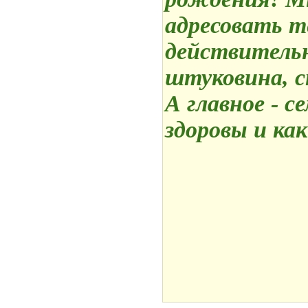
адресовать т
действитель
штуковина, с
А главное - с
здоровы и ка