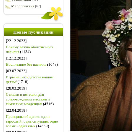
Мероприятия
[67]
Новые публикации
[22.12.2023]
Почему важно обойтись без
насилия
(1134)
[12.12.2023]
Воспитание без насилия
(1048)
[03.07.2022]
Игры нашего детства нашим
детям!
(1718)
[28.03.2019]
Стишки и потешки для
сопровождения массажа и
гимнатики младенцам
(4516)
[22.04.2018]
Принципы общения: один
взрослый; одна ситуация; одно
время - один язык
(14669)