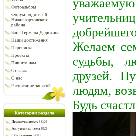
уважаему
Фотоальбом
учительн
Форум родителей
Нижневартовского
района
добрейшего
Блог Германа Дедюхина
Наши достижения
Желаем сем
Переписка
Проекты
судьбы, л
Пишите нам
Отзывы
друзей. П
О нас
Расписание занятий
людям, воз
Будь счаст
Категории раздела
[155]
Празднуем вместе
Актуальная тема
[82]
Объявления
[401]