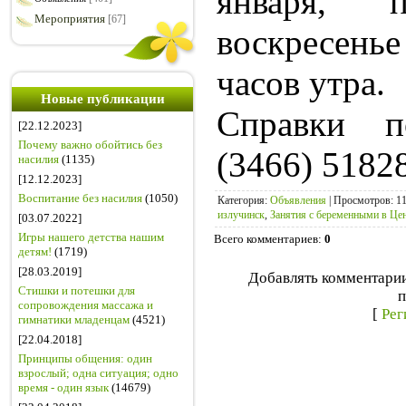
января, п
Мероприятия
[67]
воскресен
часов утра.
Новые публикации
Справки п
[22.12.2023]
Почему важно обойтись без
(3466) 5182
насилия
(1135)
[12.12.2023]
Воспитание без насилия
(1050)
Категория
:
Объявления
|
Просмотров
: 1
излучинск
,
Занятия с беременными в Цен
[03.07.2022]
Игры нашего детства нашим
Всего комментариев
:
0
детям!
(1719)
[28.03.2019]
Добавлять комментарии
Стишки и потешки для
п
сопровождения массажа и
[
Рег
гимнатики младенцам
(4521)
[22.04.2018]
Принципы общения: один
взрослый; одна ситуация; одно
время - один язык
(14679)