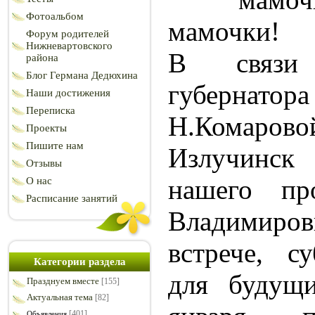
Фотоальбом
мамочки!
Форум родителей
Нижневартовского
В связи
района
Блог Германа Дедюхина
губерн
Наши достижения
Переписка
Н.Комаро
Проекты
Пишите нам
Излучинск
Отзывы
нашего пр
О нас
Расписание занятий
Владимиро
встрече, с
Категории раздела
для будущ
Празднуем вместе
[155]
Актуальная тема
[82]
[401]
Объявления