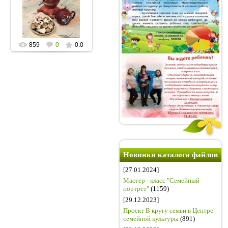
тематикой?"- подумали
мы с мамочками из
Центра семейной
культу...
Светлана
859
0
0.0
Новинки каталога файлов
[27.01.2024]
Мастер - класс "Семейный
портрет"
(1159)
[29.12.2023]
Проект В кругу семьи в Центре
семейной культуры
(891)