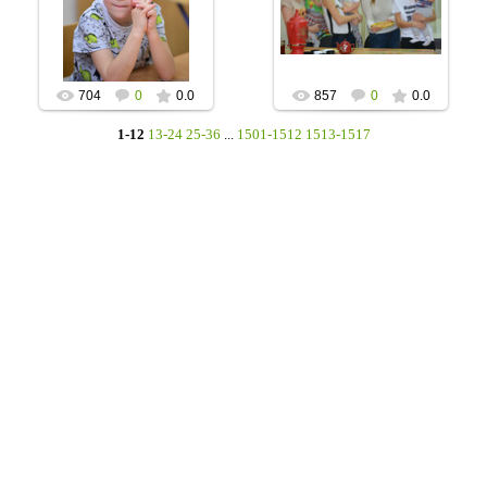
тематикой?"- подумали
семейной культуры. 06-
мы с мамочками из
10-2020
Центра семейной
grot611
культу...
Светлана
704
0
0.0
857
0
0.0
1-12
13-24
25-36
...
1501-1512
1513-1517