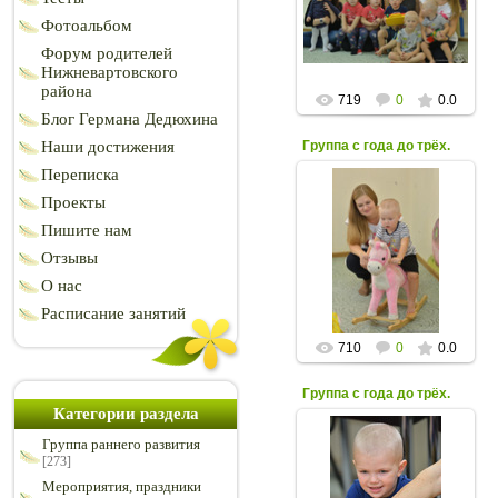
семейной культуры. 06-
Фотоальбом
10-2020
grot611
Форум родителей
Нижневартовского
района
719
0
0.0
Блог Германа Дедюхина
Группа с года до трёх.
Наши достижения
Переписка
Проекты
07.10.2020
Пишите нам
Занятия в группе с года
до трех в Центре
Отзывы
семейной культуры. 06-
10-2020
О нас
grot611
Расписание занятий
710
0
0.0
Группа с года до трёх.
Категории раздела
Группа раннего развития
07.10.2020
[273]
Занятия в группе с года
Мероприятия, праздники
до трех в Центре