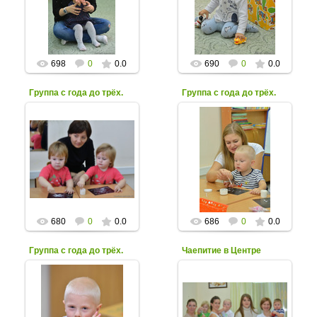
семейной культуры. 06-
семейной культуры. 06-
10-2020
10-2020
grot611
grot611
698
0
0.0
690
0
0.0
Группа с года до трёх.
Группа с года до трёх.
07.10.2020
07.10.2020
Занятия в группе с года
Занятия в группе с года
до трех в Центре
до трех в Центре
семейной культуры. 06-
семейной культуры. 06-
10-2020
10-2020
grot611
grot611
680
0
0.0
686
0
0.0
Группа с года до трёх.
Чаепитие в Центре
10.12.2019
07.10.2020
"А не испечь ли нам
сегодня печенье
Занятия в группе с года
сновогодней
до трех в Центре