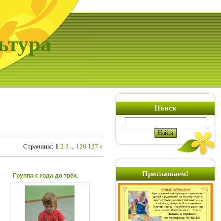
ьтура
Поиск
Страницы
:
1
2
3
...
126
127
»
Приглашаем!
Группа с года до трёх.
07.10.2020
Занятия в группе с года
до трех в Центре