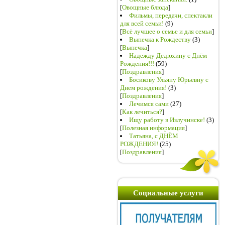
[
Овощные блюда
]
Фильмы, передачи, спектакли
для всей семьи!
(9)
[
Всё лучшее о семье и для семьи
]
Выпечка к Рождеству
(3)
[
Выпечка
]
Надежду Дедюхину с Днём
Рождения!!!
(59)
[
Поздравления
]
Босикову Ульяну Юрьевну с
Днем рождения!
(3)
[
Поздравления
]
Лечимся сами
(27)
[
Как лечиться?
]
Ищу работу в Излучинске!
(3)
[
Полезная информация
]
Татьяна, с ДНЁМ
РОЖДЕНИЯ!
(25)
[
Поздравления
]
Социальные услуги