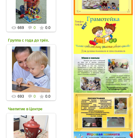
семейной культуры. 06-
10-2020
grot611
669
0
0.0
Группа с года до трёх.
07.10.2020
Занятия в группе с года
до трех в Центре
семейной культуры. 06-
10-2020
grot611
693
0
0.0
Чаепитие в Центре
10.12.2019
"А не испечь ли нам
сегодня печенье
сновогодней