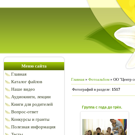
Меню сайта
Главная
Главная
»
Фотоальбом
» ОО "Центр с
Каталог файлов
Наше видео
Фотографий в разделе
:
1517
Аудиокниги, лекции
Книги для родителей
Группа с года до трёх.
Вопрос-ответ
Конкурсы и гранты
07.10.2020
Полезная информация
Занятия в группе с года
Тесты
до трех в Центре