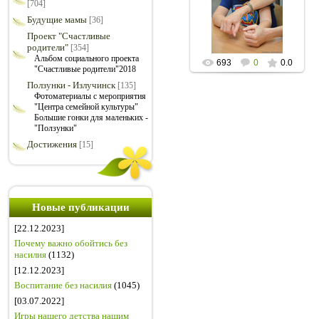
[704]
семейной культуры. 06-
10-2020
Будущие мамы
[36]
grot611
Проект "Счастливые
родители"
[354]
Альбом социального проекта
693
0
0.0
"Счастливые родители"2018
Ползунки - Излучинск
[135]
Фотоматериалы с мероприятия
"Центра семейной культуры"
Большие гонки для маленьких -
"Ползунки"
Достижения
[15]
Новые публикации
[22.12.2023]
Почему важно обойтись без
насилия
(1132)
[12.12.2023]
Воспитание без насилия
(1045)
[03.07.2022]
Игры нашего детства нашим