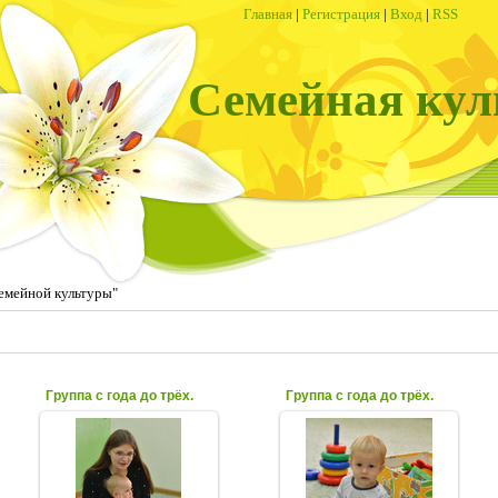
Главная
|
Регистрация
|
Вход
|
RSS
Семейная кул
емейной культуры"
Группа с года до трёх.
Группа с года до трёх.
07.10.2020
07.10.2020
Занятия в группе с года
Занятия в группе с года
до трех в Центре
до трех в Центре