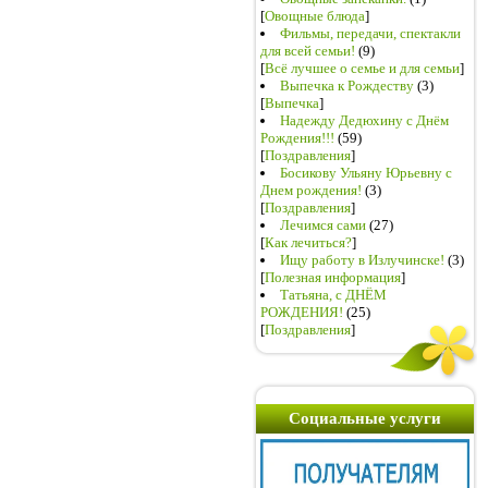
[
Овощные блюда
]
Фильмы, передачи, спектакли
для всей семьи!
(9)
[
Всё лучшее о семье и для семьи
]
Выпечка к Рождеству
(3)
[
Выпечка
]
Надежду Дедюхину с Днём
Рождения!!!
(59)
[
Поздравления
]
Босикову Ульяну Юрьевну с
Днем рождения!
(3)
[
Поздравления
]
Лечимся сами
(27)
[
Как лечиться?
]
Ищу работу в Излучинске!
(3)
[
Полезная информация
]
Татьяна, с ДНЁМ
РОЖДЕНИЯ!
(25)
[
Поздравления
]
Социальные услуги