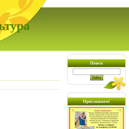
ьтура
Поиск
Приглашаем!