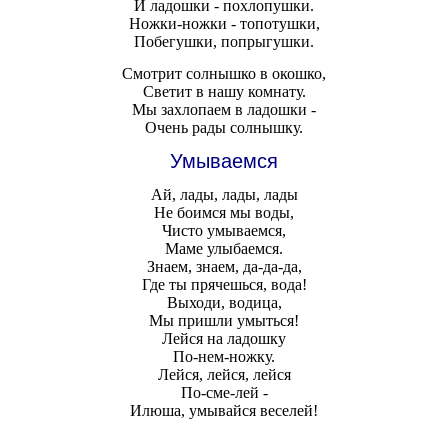
И ладошки - похлопушки.
Ножки-ножки - топотушки,
Побегушки, попрыгушки.
Смотрит солнышко в окошко,
Светит в нашу комнату.
Мы захлопаем в ладошки -
Очень рады солнышку.
Умываемся
Ай, лады, лады, лады
Не боимся мы воды,
Чисто умываемся,
Маме улыбаемся.
Знаем, знаем, да-да-да,
Где ты прячешься, вода!
Выходи, водица,
Мы пришли умыться!
Лейся на ладошку
По-нем-ножку.
Лейся, лейся, лейся
По-сме-лей -
Илюша, умывайся веселей!