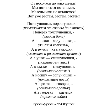
От носочков до макушечки!
Мы потянемся-потянемся,
Маленькими не останемся!
Вот уже растем, растем, растем!
Потягунюшки, порастунюшки -
(поглаживаем от головы до пяточек
)
Поперек толстунюшки, -
(гладим бока)
А в ножки – ходунюшки, -
(двигаем ножками)
А в ручки – хватунюшки, -
(сжимаем и разжимаем кулачки
)
А в ушки — слышунюшки, -
(показываем ушки
)
А в глазки — глядунюшки, -
(показываем глазки
)
А носику — сопунюшки, -
(показываем носик
)
А в роток — говорок, -
(показываем ротик
)
А в головку — разумок!
(трогаем лобик
)
Ручки-ручки - потягушки