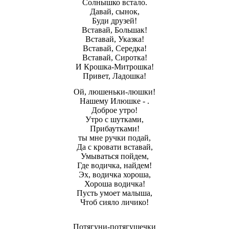
Солнышко встало.
Давай, сынок,
Буди друзей!
Вставай, Большак!
Вставай, Указка!
Вставай, Середка!
Вставай, Сиротка!
И Крошка-Митрошка!
Привет, Ладошка!
Ой, люшеньки-люшки!
Нашему Илюшке - .
Доброе утро!
Утро с шутками,
Прибаутками!
ты мне ручки подай,
Да с кровати вставай,
Умываться пойдем,
Где водичка, найдем!
Эх, водичка хороша,
Хороша водичка!
Пусть умоет малыша,
Чтоб сияло личико!
Потягуни-потягушечки