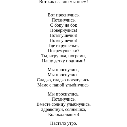
Вот как славно мы поем!
Вот проснулись,
Потянулись,
С боку на бок
Повернулись!
Потягушечки!
Потягушечки!
Где игрушечки,
Погремушечки?
Ты, игрушка, погреми,
Нашу детку подними!
Мы проснулись,
Мы проснулись.
Сладко, сладко потянулись.
Маме с папой улыбнулись.
Мы проснулись,
Потянулись,
Вместе солнцу улыбнулись.
Здравствуй, солнышко,
Колоколнышко!
Настало утро.