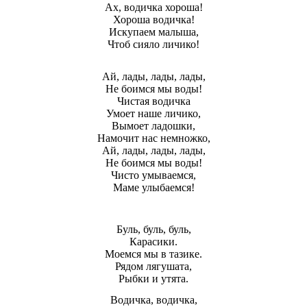
Ах, водичка хороша!
Хороша водичка!
Искупаем малыша,
Чтоб сияло личико!
Ай, лады, лады, лады,
Не боимся мы воды!
Чистая водичка
Умоет наше личико,
Вымоет ладошки,
Намочит нас немножко,
Ай, лады, лады, лады,
Не боимся мы воды!
Чисто умываемся,
Маме улыбаемся!
Буль, буль, буль,
Карасики.
Моемся мы в тазике.
Рядом лягушата,
Рыбки и утята.
Водичка, водичка,