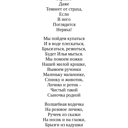
Даже
Темнеет от страха,
Если
В него
Поглядится
Неряха!
Мы пойдем купаться
И в воде плескаться,
Брызгаться, резвиться,
Будет Илья мыться.
Мы помоем ножки
Нашей милой крошке,
Вымоем ручонки
Маленьку мальчонке,
Спинку и животик,
Личико и ротик -
Чистый такой
Сыночка родной
Волшебная водичка
На розовое личико,
Ручеек из сказки
На носик и на глазки,
Брызги из кадушки