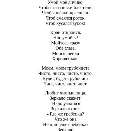
Умой моё личико,
Чтобы глазоньки блестели,
Чтобы щёчки краснели,
Чтоб смеялся роток,
Чтоб кусался зубок!
Кран откройся,
Нос умойся!
Мойтесь сразу
Оба глаза,
Мойся шейка
Хорошенько!
Моем, моем трубочиста
Чисто, чисто, чисто, чисто.
Будет, будет трубочист
Чист, чист, чист, чист.
Любит чистые лица,
Зеркало скажет:
- Надо умыться!
Зеркало охнет:
- Где же гребенка?
Что же она
Не причешет ребенка?
Зеркало