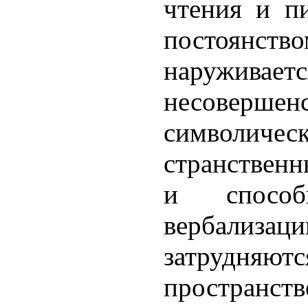
чтения и п
постоя
наруживаетс
несовершен
символичес
странственн
и спосо
вербали
затрудняют
пространств