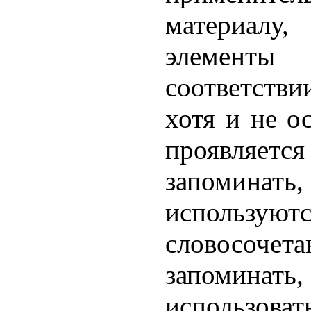
материалу,
элемен
соответстви
хотя и не о
проявляет
запоминать,
использ
словосочета
запоми
использоват