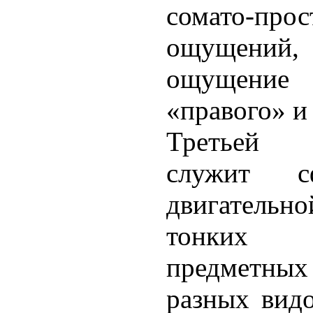
сомато-прос
ощущени
ощущение
«правого» и
Третьей 
служит сф
двигател
тонких
предметных
разных видо