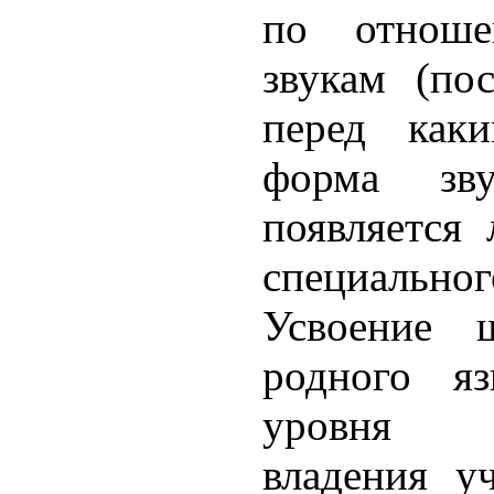
по отнош
звукам (пос
перед каки
форма зву
появляется
специальн
Усвоение ш
родного яз
уровня п
владения у