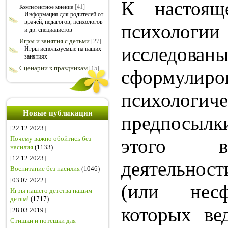
К настоящ
[41]
Компетентное мнение
Информация для родителей от
врачей, педагогов, психологов
психол
и др. специалистов
Игры и занятия с детьми
[27]
иссле
Игры используемые на наших
занятиях
Сценарии к праздникам
[15]
сформулиро
психологиче
Новые публикации
предпосылк
[22.12.2023]
этого в
Почему важно обойтись без
насилия
(1133)
[12.12.2023]
деятельно
Воспитание без насилия
(1046)
[03.07.2022]
(или несфо
Игры нашего детства нашим
детям!
(1717)
которых ве
[28.03.2019]
Стишки и потешки для