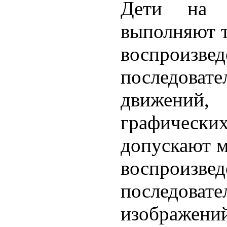
Дети на 
выполняют т
воспроизвед
последовате
движений
графиче
допускают 
воспроизве
последовате
изображе­ни