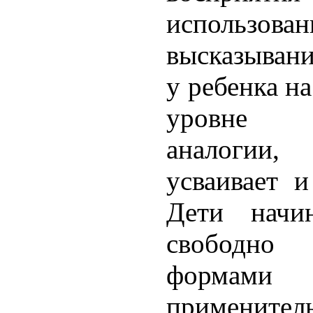
использован
высказыван
у ребенка н
уровне 
аналогии
усваивает и
Дети начи
свободно
форма
примените