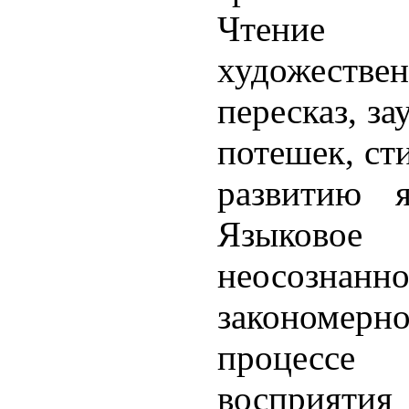
Чтени
художестве
пересказ, за
потешек, ст
развитию я
Языковое
неосозна
закономерн
процессе 
восприя