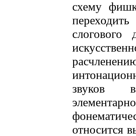
схему фишк
переходить 
слогового 
искусст
расчлене
интонацион
звуков 
элемент
фонематич
относится в