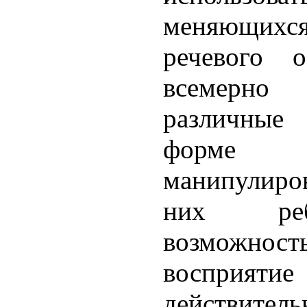
меняющих
речевого 
всемерн
различные
форме
манипулиро
них реб
возможност
восприя
действи