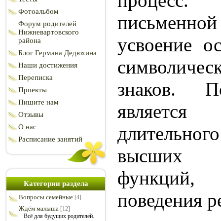
процесс
Фотоальбом
письменной
Форум родителей
Нижневартовского
усвоение о
района
Блог Германа Дедюхина
символич
Наши достижения
Переписка
знаков. П
Проекты
Пишите нам
являетс
Отзывы
О нас
длительн
Расписание занятий
высших 
функций
Категории раздела
поведения р
Вопросы семейные
[4]
Ждём малыша
[12]
Всё для будущих родителей.