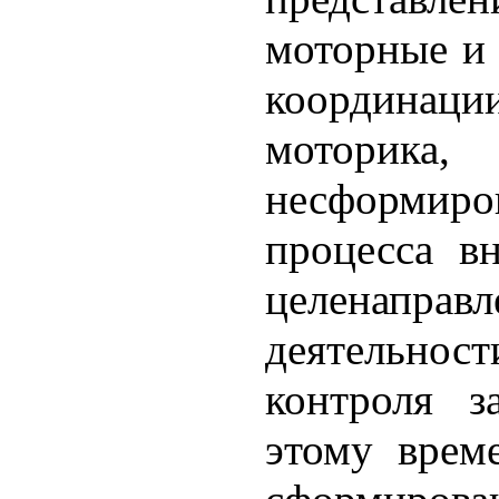
моторные и
координ
мото
несформиро
процесса в
целенаправл
деятельност
контроля з
этому врем