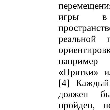
перемещени
игры в 
пространс
реаль­ной 
ориентиро
напри­ме
«Прятки» и
[4]
Каждый 
должен б
пройден,