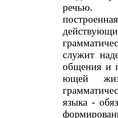
речью. 
построенная
действую
грамматиче
служит над
общения и 
ющей жиз
граммати
языка - обя
фор­мирова