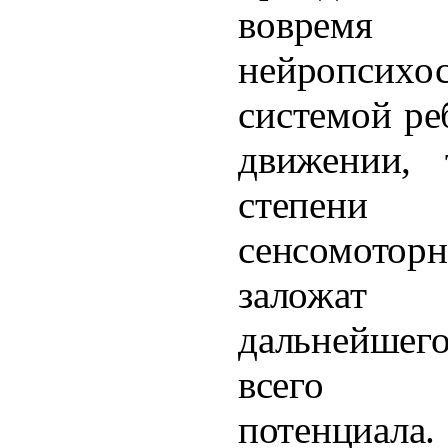
вовремя
нейропсихо
системой
ре
движении, 
степен
сенсомотор
заложат
дальнейше
всего п
потенциала