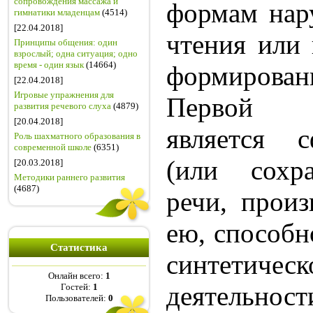
сопровождения массажа и
формам нар
гимнатики младенцам
(4514)
[22.04.2018]
чтения или 
Принципы общения: один
взрослый; одна ситуация; одно
время - один язык
(14664)
формировани
[22.04.2018]
Игровые упражнения для
Первой 
развития речевого слуха
(4879)
[20.04.2018]
является с
Роль шахматного образования в
современной школе
(6351)
(или сохра
[20.03.2018]
Методики раннего развития
(4687)
речи, произ
ею, способн
Статистика
синтетич
Онлайн всего:
1
деятельност
Гостей:
1
Пользователей:
0