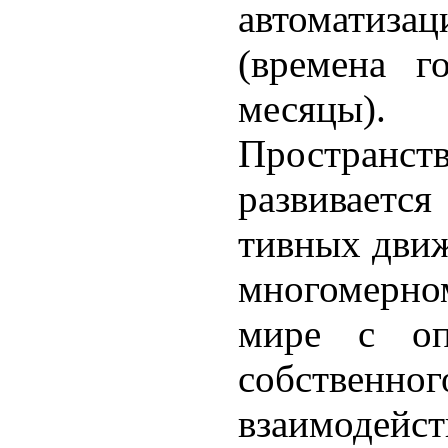
автоматизац
(времена г
месяцы).
Пространс
развиваетс
тивных движ
многомерно
мире с оп
собственног
взаимодей