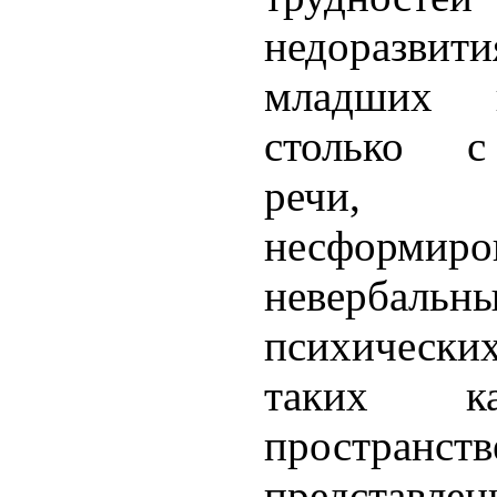
недоразв
младших 
столько с
речи, 
несформиро
неверба
психическ
таких ка
пространст
представ