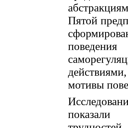
абстракциям
Пятой предп
сформиров
поведения
саморегуля
действиям
мотивы пове
Исследован
показали
трудностей