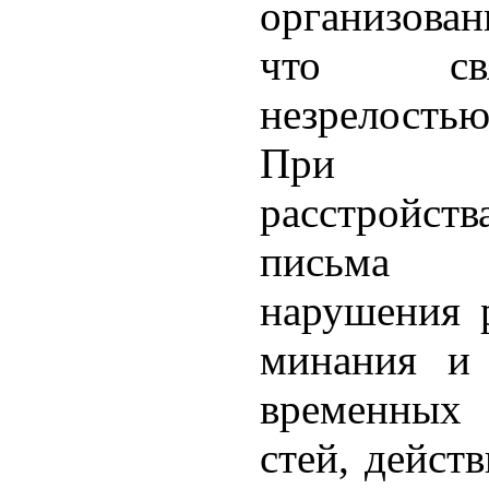
организова
что свя
незрелость
При спе
расстройс
письма 
нарушения р
минания и 
временных 
стей, дейст