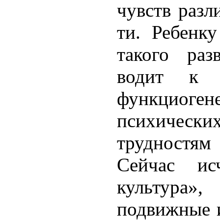
чувств разл
ти. Ребенку
такого раз
водит к 
функциоген
пси­хичес
трудностя
Сейчас исч
культура
подвижные 