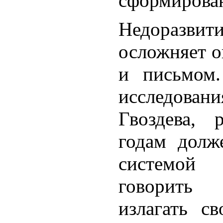
сформирован
Недоразвит
осложняет о
и письмо
исследован
Гвоздева, 
годам долж
системой 
говорить 
излагать с