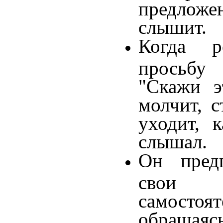
предложе
слышит.
Когда р
просьбу
"Скажи э
молчит, с
уходит, 
слышал.
Он предп
свои
самост
обраща