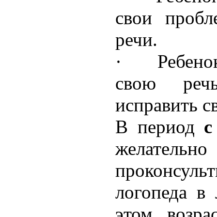
свои проб
речи.
· Ребенок 
свою реч
исправить с
В период
с 
желательно
проконсул
логопеда в
этом возра