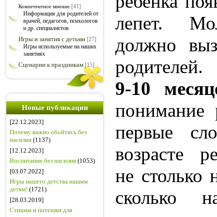
ребенка поя
[41]
Компетентное мнение
Информация для родителей от
лепет. Мо
врачей, педагогов, психологов
и др. специалистов
должно выз
Игры и занятия с детьми
[27]
Игры используемые на наших
занятиях
родителей.
Сценарии к праздникам
[15]
9-10 месяц
понимание 
Новые публикации
[22.12.2023]
первые сл
Почему важно обойтись без
насилия
(1137)
возрасте р
[12.12.2023]
Воспитание без насилия
(1053)
не столько 
[03.07.2022]
Игры нашего детства нашим
детям!
(1721)
сколько 
[28.03.2019]
Стишки и потешки для