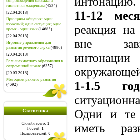
интонацию.
сопровождения массажа и
гимнатики младенцам
(4524)
11-12 меся
[22.04.2018]
Принципы общения: один
взрослый; одна ситуация; одно
реакция на
время - один язык
(14685)
[22.04.2018]
вне зав
Игровые упражнения для
развития речевого слуха
(4886)
интонации
[20.04.2018]
Роль шахматного образования в
современной школе
(6357)
окружающей
[20.03.2018]
Методики раннего развития
1-1.5 год
(4692)
ситуационн
Одни и те 
Статистика
Онлайн всего:
1
иметь ра
Гостей:
1
Пользователей:
0