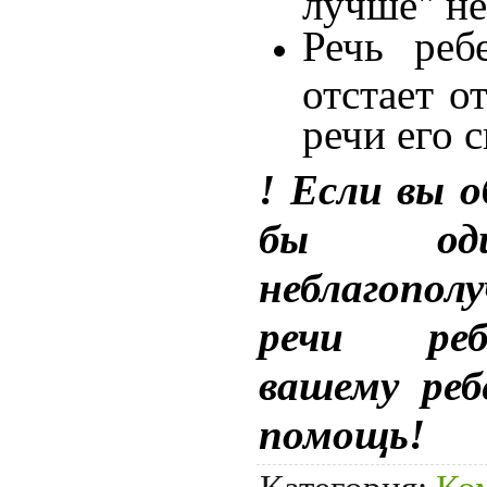
лучше" не
Речь реб
отстает о
речи его 
! Если вы 
бы оди
неблагопол
речи реб
вашему реб
помощь!