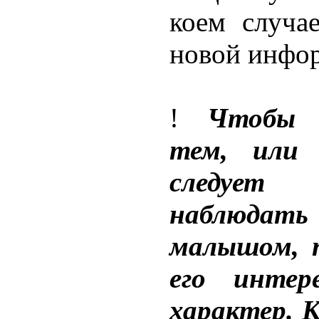
коем случа
новой инфо
!
Чтобы в
тем, или 
следует
наблюда
малышом, 
его интер
характер. К