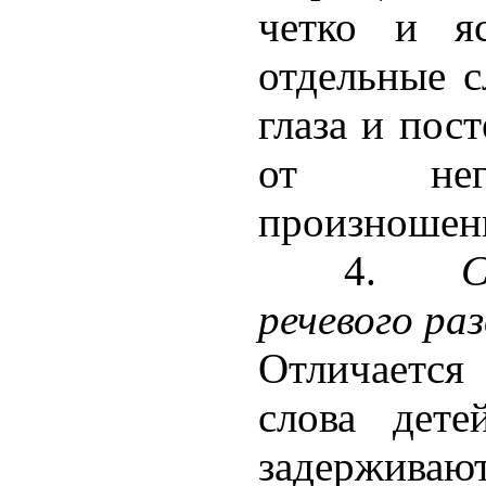
четко и яс
отдельные с
глаза и пос
от нег
произношен
4.
С
речевого ра
Отличается
слова дете
задержива