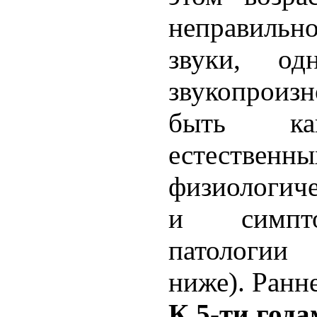
неправиль
звуки, од
звукопрои
быть ка
естественны
физиологиче
и симпт
патологии
ниже). Ранн
К 5-ти года