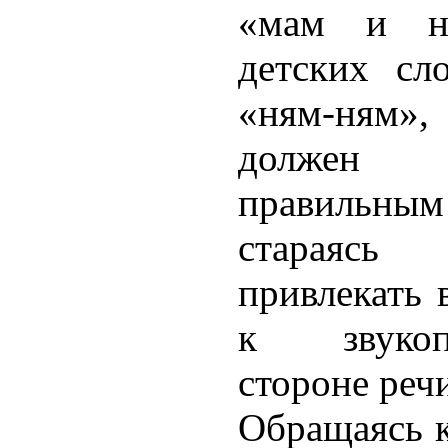
«мам и ня
детских сл
«ням-ням», 
должен 
правильным 
стараяс
привлекать 
к звукопр
стороне реч
Обращаясь к