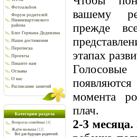
Чтобы пон
Фотоальбом
вашему ре
Форум родителей
Нижневартовского
прежде вс
района
Блог Германа Дедюхина
представле
Наши достижения
Переписка
этапах разв
Проекты
Пишите нам
Голосов
Отзывы
О нас
появляютс
Расписание занятий
момента ро
плач.
Категории раздела
2-3 месяца.
Вопросы семейные
[4]
Ждём малыша
[12]
Всё для будущих родителей.