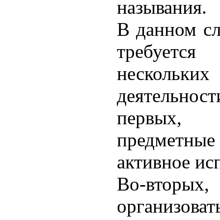
называния.
В данном сл
требуется 
несколь
деятельнос
первых,
предмет
активное ис
Во-вто
организоват