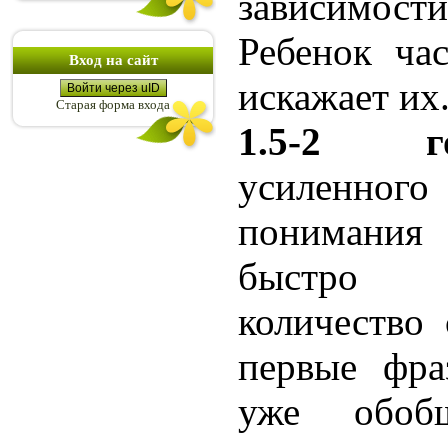
зависимост
Ребенок час
Вход на сайт
искажает их
Войти через uID
Старая форма входа
1.5-2 г
усиленн
понимания 
быстро у
количество 
первые фра
уже обоб