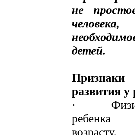
не простое
челове
необходимо
детей.
Признаки 
развития у 
· Физиче
ребенка 
возрасту.