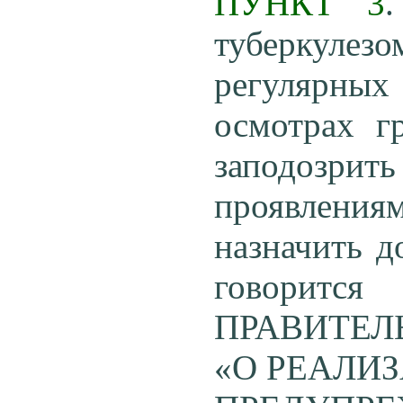
ПУНКТ 3
туберкулез
регулярн
осмотрах г
заподозри
проявлени
назначить д
говори
ПРАВИТЕЛЬС
«О РЕАЛИ