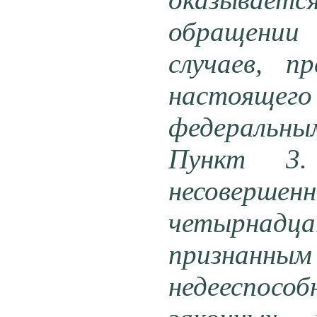
обращении 
случаев, 
настоящег
федеральны
Пункт 3. 
несовер
четырнад
признанным
недееспосо