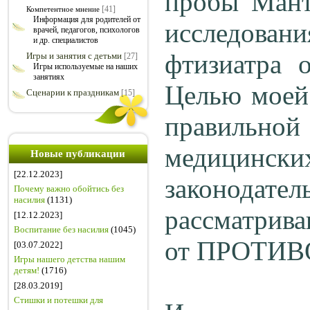
пробы Манту
[41]
Компетентное мнение
Информация для родителей от
исследован
врачей, педагогов, психологов
и др. специалистов
фтизиатра о
Игры и занятия с детьми
[27]
Игры используемые на наших
занятиях
Целью моей 
Сценарии к праздникам
[15]
правильно
медицински
Новые публикации
[22.12.2023]
законода
Почему важно обойтись без
насилия
(1131)
рассматрива
[12.12.2023]
Воспитание без насилия
(1045)
от ПРОТИ
[03.07.2022]
Игры нашего детства нашим
детям!
(1716)
[28.03.2019]
Стишки и потешки для