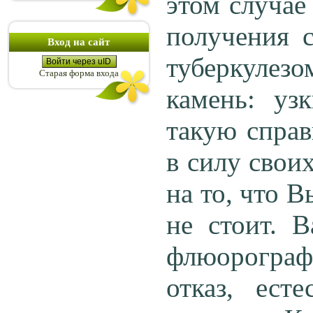
этом случае
получения с
Вход на сайт
туберкулезо
Войти через uID
Старая форма входа
камень: уз
такую справ
в силу свои
на то, что 
не стоит. 
флюорогра
отказ, ест