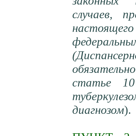
законных 
случаев, 
настоящег
федеральны
(Диспансер
обязательн
статье 10
туберкулезо
диагнозом
).