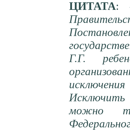
ЦИТАТА
:
Правительс
Постановле
государств
Г.Г. реб
организов
исключения
Исключить 
можно то
Федераль