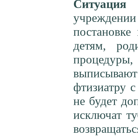
Ситуация
учреждени
постановке
детям, род
процедуры,
выписываю
фтизиатру с
не будет до
исключат т
возвращатьс