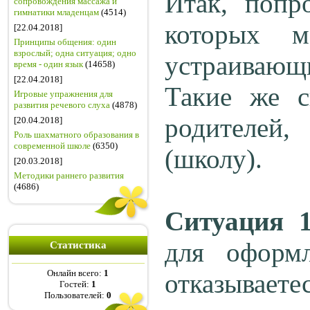
Итак, попр
сопровождения массажа и
гимнатики младенцам
(4514)
которых м
[22.04.2018]
Принципы общения: один
взрослый; одна ситуация; одно
устраивающ
время - один язык
(14658)
[22.04.2018]
Такие же с
Игровые упражнения для
развития речевого слуха
(4878)
родителей,
[20.04.2018]
Роль шахматного образования в
современной школе
(6350)
(школу).
[20.03.2018]
Методики раннего развития
(4686)
Ситуация 
для оформ
Статистика
Онлайн всего:
1
отказываете
Гостей:
1
Пользователей:
0