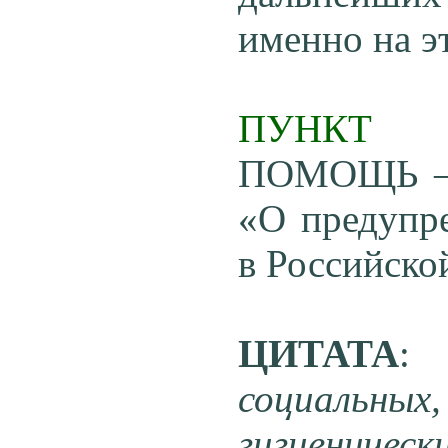
именно на э
ПУНКТ
ПОМОЩЬ – э
«О предупре
в Российско
ЦИТАТА
:
социальн
гигиенич