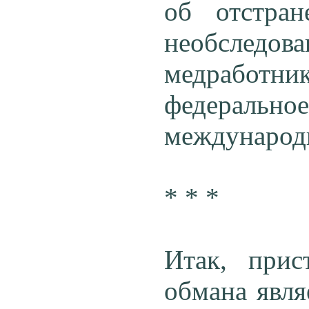
об отстран
необследо
медработ
федеральн
международ
* * *
Итак, прис
обмана явля