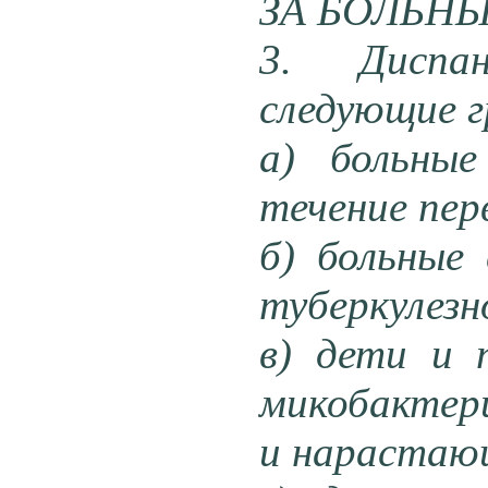
ЗА БОЛЬН
3. Диспа
следующие г
а) больные
течение перв
б) больные
туберкулезн
в) дети и 
микобактери
и нарастаю