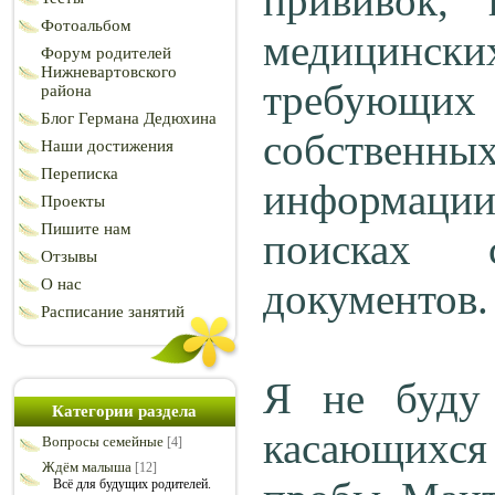
прививок,
Фотоальбом
медицинс
Форум родителей
Нижневартовского
требующих 
района
Блог Германа Дедюхина
собственн
Наши достижения
Переписка
информаци
Проекты
Пишите нам
поисках с
Отзывы
О нас
документов
Расписание занятий
Я не буду 
Категории раздела
касающихся
Вопросы семейные
[4]
Ждём малыша
[12]
Всё для будущих родителей.