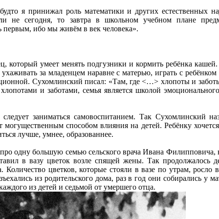
 будто я принижал роль математики и других естественных н
ли не сегодня, то завтра в школьном учебном плане предм
 первым, ибо мы живём в век человека».
ец, который умеет менять подгузники и кормить ребёнка кашей.
 ухаживать за младенцем наравне с матерью, играть c ребёнко
ционной. Сухомлинский писал: «Там, где <…> хлопоты и забот
 хлопотами и заботами, семья является школой эмоциональног
у следует заниматься самовоспитанием. Так Сухомлинский на
т могущественным способом влияния на детей. Ребёнку хочетс
ться лучше, умнее, образованнее.
про одну большую семью сельского врача Ивана Филипповича, в
тавил в вазу цветок возле спящей жены. Так продолжалось де
. Количество цветков, которые стояли в вазе по утрам, росло 
зъехались из родительского дома, раз в год они собирались у м
каждого из детей и седьмой от умершего отца.