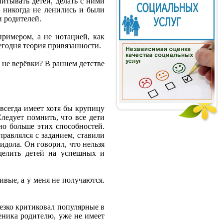
питывать детей, делать с ними
 никогда не ленились и были
и родителей.
римером, а не нотацией, как
егодня теория привязанности.
 не верёвки? В раннем детстве
всегда имеет хотя бы крупицу
ледует помнить, что все дети
но больше этих способностей.
равлялся с заданием, ставили
идола. Он говорил, что нельзя
делить детей на успешных и
ивые, а у меня не получаются.
езко критиковал популярные в
еника родителю, уже не имеет