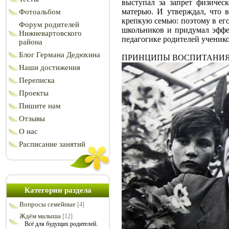
выступал за запрет физичес
матерью. И утверждал, что 
Фотоальбом
крепкую семью: поэтому в ег
Форум родителей
школьников и придумал эффе
Нижневартовского
педагогике родителей ученико
района
Блог Германа Дедюхина
ПРИНЦИПЫ ВОСПИТАНИЯ Васил
Наши достижения
Переписка
Проекты
Пишите нам
Отзывы
О нас
Расписание занятий
Категории раздела
Вопросы семейные
[4]
Ждём малыша
[12]
Всё для будущих родителей.