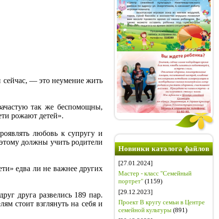
и сейчас, — это неумение жить
зачастую так же беспомощны,
ети рожают детей».
проявлять любовь к супругу и
й этому должны учить родители
Новинки каталога файлов
[27.01.2024]
ти» едва ли не важнее других
Мастер - класс "Семейный
портрет"
(1159)
[29.12.2023]
друг друга развелись 189 пар.
Проект В кругу семьи в Центре
лям стоит взглянуть на себя и
семейной культуры
(891)