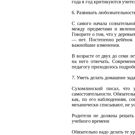
года в год критикуются учите
6. Развивать любознательност
С самого начала сознательн
между предметами и явлени
Говорите о том, что у деревье
— нет. Постепенно ребёнок 
важнейшие изменения.
В возрасте от двух до семи л
на него отвечать. Современ
педагогу приходилось подроб
7. Уметь делать домашние зад
Сухомлинский писал, что 
самостоятельности. Обязатель
как, по его наблюдениям, со
механически списывают, не ус
Родители не должны решать 
учебного времени
Обязательно надо делать те у