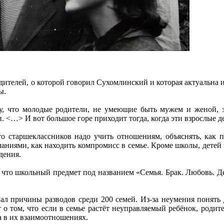
ителей, о которой говорил Сухомлинский и которая актуальна 
ы.
жу, что молодые родители, не умеющие быть мужем и женой, 
. <…> И вот большое горе приходит тогда, когда эти взрослые д
то старшеклассников надо учить отношениям, объяснять, как 
ланиями, как находить компромисс в семье. Кроме школы, дете
дения.
 что школьный предмет под названием «Семья. Брак. Любовь. Де
ал причины разводов среди 200 семей. Из-за неумения понять 
 том, что если в семье растёт неуправляемый ребёнок, родите
а в их взаимоотношениях.