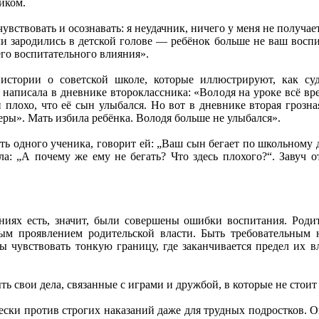
иком.
вствовать и осознавать: я неудачник, ничего у меня не получае
ли зародились в детской голове — ребёнок больше не ваш воспи
го воспитательного влияния».
 истории о советской школе, которые иллюстрируют, как су
написала в дневнике второклассника: «Володя на уроке всё вр
 плохо, что её сын улыбался. Но вот в дневнике вторая грозн
еры». Мать избила ребёнка. Володя больше не улыбался».
ь одного ученика, говорит ей: „Ваш сын бегает по школьному 
ла: „А почему же ему не бегать? Что здесь плохого?“. Завуч 
ниях есть, значит, были совершены ошибки воспитания. Роди
ым проявлением родительской власти. Быть требовательным н
 чувствовать тонкую границу, где заканчивается предел их 
ь свои дела, связанные с играми и дружбой, в которые не стоит
ки против строгих наказаний даже для трудных подростков. Он