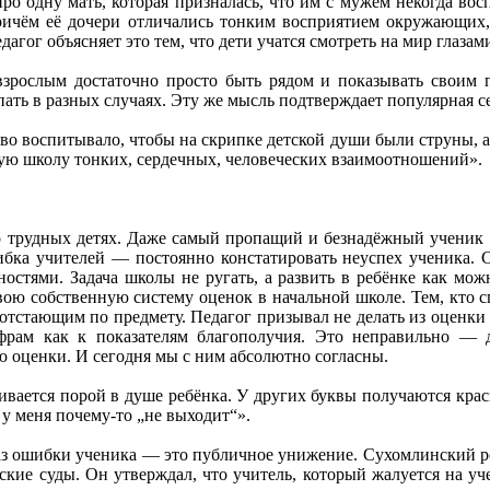
о одну мать, которая призналась, что им с мужем некогда вос
Причём её дочери отличались тонким восприятием окружающих,
дагог объясняет это тем, что дети учатся смотреть на мир глазам
взрослым достаточно просто быть рядом и показывать своим п
пать в разных случаях. Эту же мысль подтверждает популярная с
ово воспитывало, чтобы на скрипке детской души были струны, а
ую школу тонких, сердечных, человеческих взаимоотношений».
о трудных детях. Даже самый пропащий и безнадёжный ученик 
бка учителей — постоянно констатировать неуспех ученика. С
остями. Задача школы не ругать, а развить в ребёнке как мож
ою собственную систему оценок в начальной школе. Тем, кто сп
 отстающим по предмету. Педагог призывал не делать из оценки 
фрам как к показателям благополучия. Это неправильно — 
 оценки. И сегодня мы с ним абсолютно согласны.
ивается порой в душе ребёнка. У других буквы получаются крас
 у меня почему-то „не выходит“».
з ошибки ученика — это публичное унижение. Сухомлинский р
ские суды. Он утверждал, что учитель, который жалуется на уч