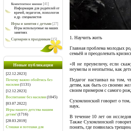
[41]
Компетентное мнение
Информация для родителей от
врачей, педагогов, психологов
и др. специалистов
Игры и занятия с детьми
[27]
Игры используемые на наших
занятиях
1. Научить жить
Сценарии к праздникам
[15]
Главная проблема молодых род
семьёй и преодолевать кризис
«Я не преувеличу, если ска
Новые публикации
неумелы и неопытны, как дети
[22.12.2023]
Педагог настаивал на том, ч
Почему важно обойтись без
насилия
(1131)
детям, как быть со своими же
своим примером с самого рож
[12.12.2023]
Воспитание без насилия
(1045)
Сухомлинский говорит о том,
[03.07.2022]
наук.
Игры нашего детства нашим
детям!
(1716)
В течение 10 лет он исследов
[28.03.2019]
Также Сухомлинский говорит о
Стишки и потешки для
понять, где появилась трещин