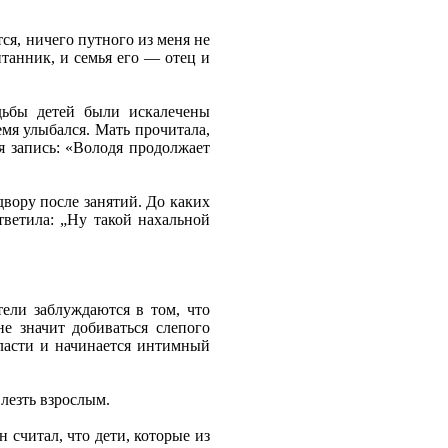
тся, ничего путного из меня не
танник, и семья его — отец и
дьбы детей были искалечены
емя улыбался. Мать прочитала,
ая запись: «Володя продолжает
двору после занятий. До каких
ответила: „Ну такой нахальной
тели заблуждаются в том, что
е значит добиваться слепого
власти и начинается интимный
 лезть взрослым.
 считал, что дети, которые из