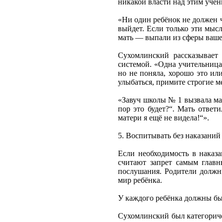
никакой власти над этим учен
«Ни один ребёнок не должен чу
выйдет. Если только эти мыс
мать — выпали из сферы ваше
Сухомлинский рассказывает
системой. «Одна учительница 
но не поняла, хорошо это или
улыбаться, примите строгие м
«Завуч школы № 1 вызвала мат
пор это будет?“. Мать ответи
матери я ещё не видела!“».
5. Воспитывать без наказаний
Если необходимость в наказа
считают запрет самым главн
послушания. Родители должны
мир ребёнка.
У каждого ребёнка должны быт
Сухомлинский был категоричес