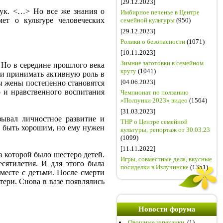
[29.12.2023]
аук. <…> Но все же знания о
Имбирное печенье в Центре
ет о культуре человеческих
семейной культуры
(950)
[29.12.2023]
Ролики о безопасности
(1071)
[10.11.2023]
Зимние заготовки в семейном
 Но в середине прошлого века
кругу
(1041)
м и принимать активную роль в
[04.06.2023]
ы жены постепенно становятся
о и нравственного воспитания
Чемпионат по ползанию
«Ползунки 2023» видео
(1564)
[31.03.2023]
зывал личностное развитие и
ТНР о Центре семейной
я быть хорошим, но ему нужен
культуры, репортаж от 30.03.23
(1099)
[11.11.2022]
 которой было шестеро детей.
Игры, совместные дела, вкусные
сятилетия. И для этого была
посиделки в Излучинске
(1351)
вместе с детьми. После смерти
атери. Снова в вазе появлялись
Новости форума
Овощные запеканки.
(1)