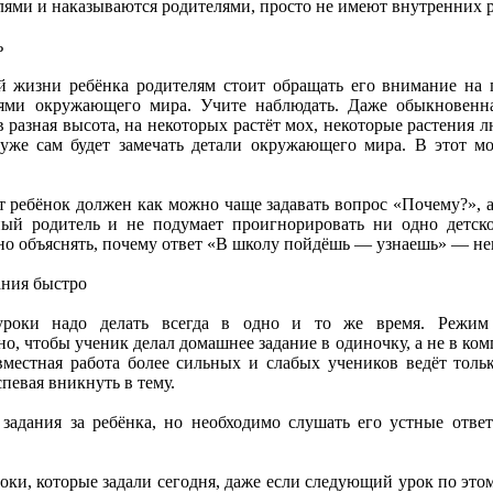
лями и наказываются родителями, просто не имеют внутренних р
ь
ой жизни ребёнка родителям стоит обращать его внимание на 
ями окружающего мира. Учите наблюдать. Даже обыкновенна
в разная высота, на некоторых растёт мох, некоторые растения 
уже сам будет замечать детали окружающего мира. В этот мо
ет ребёнок должен как можно чаще задавать вопрос «Почему?», 
ный родитель и не подумает проигнорировать ни одно детско
но объяснять, почему ответ «В школу пойдёшь — узнаешь» — н
ания быстро
уроки надо делать всегда в одно и то же время. Режим
но, чтобы ученик делал домашнее задание в одиночку, а не в ко
вместная работа более сильных и слабых учеников ведёт тольк
певая вникнуть в тему.
задания за ребёнка, но необходимо слушать его устные ответ
роки, которые задали сегодня, даже если следующий урок по этом