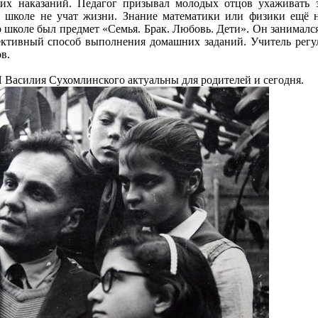
ких наказаний. Педагог призывал молодых отцов ухаживать
в школе не учат жизни. Знание математики или физики ещё 
о школе был предмет «Семья. Брак. Любовь. Дети». Он занимал
ктивный способ выполнения домашних заданий. Учитель регул
в.
ия Сухомлинского актуальны для родителей и сегодня.