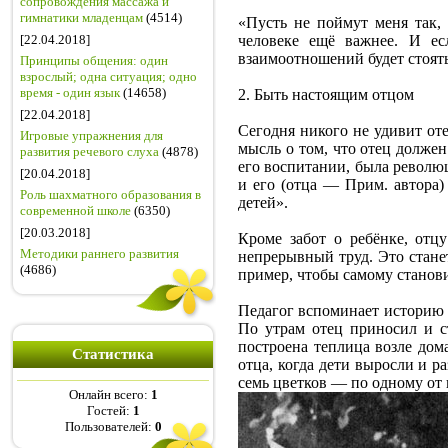
сопровождения массажа и
гимнатики младенцам
(4514)
«Пусть не поймут меня так,
[22.04.2018]
человеке ещё важнее. И ес
взаимоотношений будет стоять
Принципы общения: один
взрослый; одна ситуация; одно
время - один язык
(14658)
2. Быть настоящим отцом
[22.04.2018]
Сегодня никого не удивит от
Игровые упражнения для
мысль о том, что отец должен
развития речевого слуха
(4878)
его воспитании, была револю
[20.04.2018]
и его (отца — Прим. автора)
Роль шахматного образования в
детей».
современной школе
(6350)
[20.03.2018]
Кроме забот о ребёнке, отц
Методики раннего развития
непрерывный труд. Это стане
(4686)
пример, чтобы самому станови
Педагог вспоминает историю 
По утрам отец приносил и с
построена теплица возле дома
Статистика
отца, когда дети выросли и ра
семь цветков — по одному от 
Онлайн всего:
1
Гостей:
1
Пользователей:
0