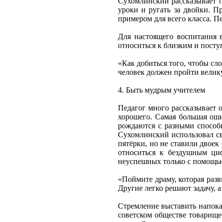
Сухомлинский рассказывает пр
уроки и ругать за двойки. 
примером для всего класса. Пе
Для настоящего воспитания 
относиться к близким и посту
«Как добиться того, чтобы сл
человек должен пройти велик
4. Быть мудрым учителем
Педагог много рассказывает 
хорошего. Самая большая оши
рождаются с разными способн
Сухомлинский использовал св
пятёрки, но не ставили двоек
относиться к бездушным ци
неуспешных только с помощью
«Поймите драму, которая разв
Другие легко решают задачу, а
Стремление выставить напока
советском обществе товарище