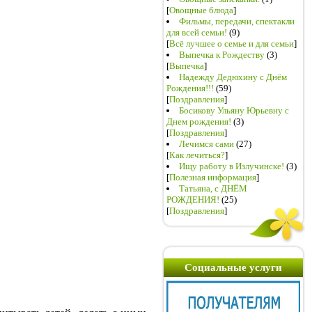
[
Овощные блюда
]
Фильмы, передачи, спектакли
для всей семьи!
(9)
[
Всё лучшее о семье и для семьи
]
Выпечка к Рождеству
(3)
[
Выпечка
]
Надежду Дедюхину с Днём
Рождения!!!
(59)
[
Поздравления
]
Босикову Ульяну Юрьевну с
Днем рождения!
(3)
[
Поздравления
]
Лечимся сами
(27)
[
Как лечиться?
]
Ищу работу в Излучинске!
(3)
[
Полезная информация
]
Татьяна, с ДНЁМ
РОЖДЕНИЯ!
(25)
[
Поздравления
]
Социальные услуги