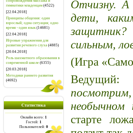
Отчизну. А
сопровождения массажа и
гимнатики младенцам
(4522)
[22.04.2018]
дети, как
Принципы общения: один
взрослый; одна ситуация; одно
защитни
время - один язык
(14681)
[22.04.2018]
сильным, ло
Игровые упражнения для
развития речевого слуха
(4885)
[20.04.2018]
(Игра «Само
Роль шахматного образования в
современной школе
(6355)
[20.03.2018]
Ведущи
Методики раннего развития
(4692)
посмотрим,
необычном 
Статистика
старте лож
Онлайн всего:
1
Гостей:
1
Пользователей:
0
ползут так 