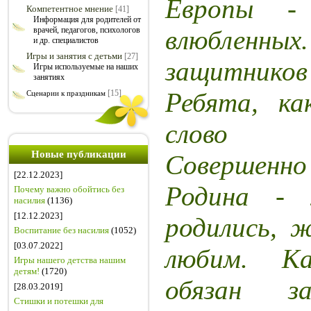
Европы - 
Компетентное мнение
[41]
Информация для родителей от
влюбле
врачей, педагогов, психологов
и др. специалистов
Игры и занятия с детьми
[27]
защитник
Игры используемые на наших
занятиях
Ребята, ка
[15]
Сценарии к праздникам
слово «
Новые публикации
Совершен
[22.12.2023]
Родина - 
Почему важно обойтись без
насилия
(1136)
[12.12.2023]
родились, 
Воспитание без насилия
(1052)
[03.07.2022]
любим. К
Игры нашего детства нашим
детям!
(1720)
обязан з
[28.03.2019]
Стишки и потешки для