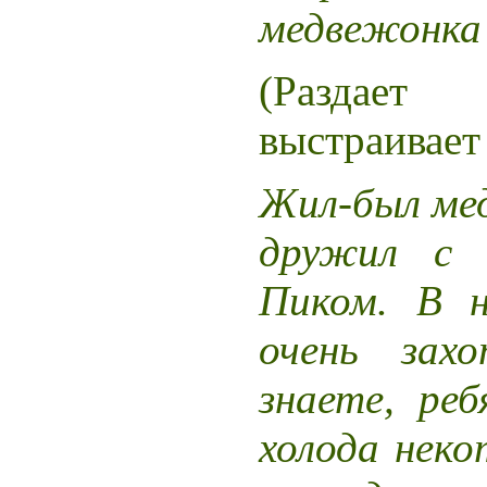
медвежонка
(Раздает
выстраивает 
Жил-был ме
дружил с 
Пиком. В н
очень зах
знаете, ре
холода нек