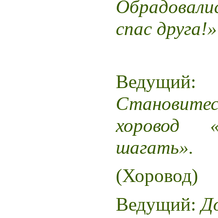
Обрадовалис
спас друга!»
Веду
Становит
хоровод «
шагать».
(Хоровод)
Ведущий:
Д