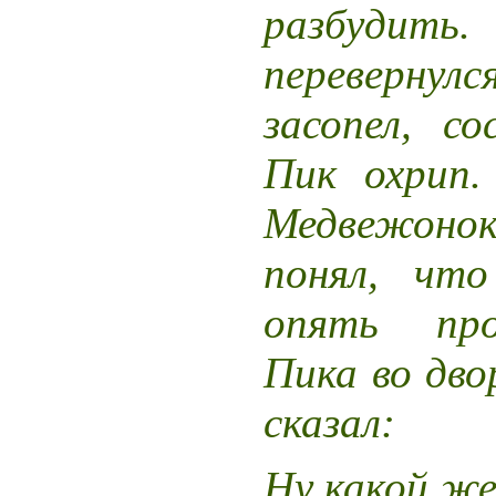
разбудит
перевернулс
засопел, с
Пик охрип.
Медвежон
понял, чт
опять про
Пика во дво
сказал:
Ну какой же