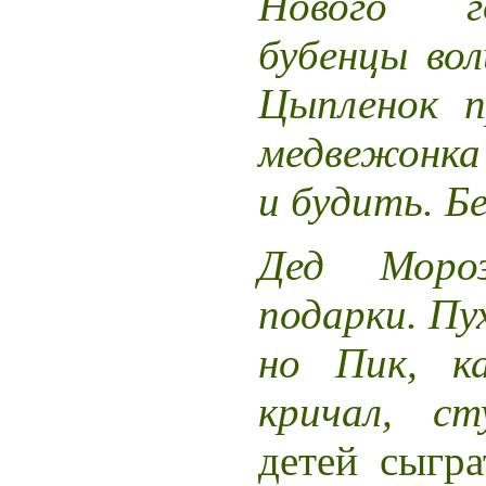
Нового го
бубенцы вол
Цыпленок п
медвежонка 
и будить. Б
Дед Моро
подарки. Пух
но Пик, ка
кричал, с
детей сыгра