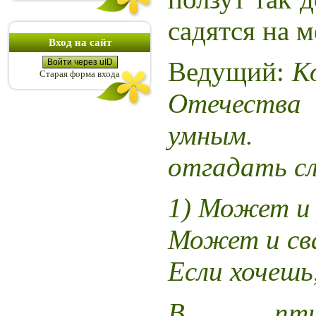
садятся на м
Вход на сайт
Ведущий:
К
Войти через uID
Старая форма входа
Отечеств
умным. 
отгадать с
1)
Может и 
Может и св
Если хочешь
В пти