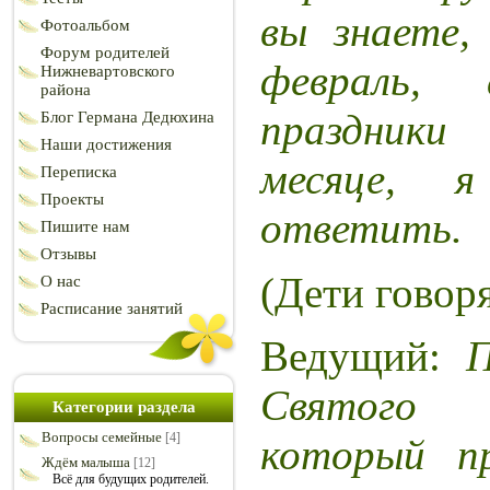
вы знаете,
Фотоальбом
Форум родителей
февраль,
Нижневартовского
района
праздник
Блог Германа Дедюхина
Наши достижения
месяце, 
Переписка
Проекты
ответить.
Пишите нам
Отзывы
(Дети говор
О нас
Расписание занятий
Ведущий:
П
Святого
Категории раздела
Вопросы семейные
[4]
который п
Ждём малыша
[12]
Всё для будущих родителей.