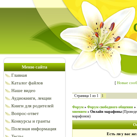
Меню сайта
Главная
Каталог файлов
[
Новые соо
Наше видео
1
Страница
1
из
1
Аудиокниги, лекции
Книги для родителей
Форум
»
Форум свободного общения
»
мнением
»
Онлайн марафоны
(Проведе
Вопрос-ответ
марафонов)
Конкурсы и гранты
О
Полезная информация
Есть ли у вас ж
Тесты