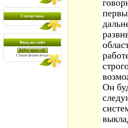
говор
первы
Статистика
дальн
разви
облас
Вход на сайт
Войти через uID
работ
Старая форма входа
строго
возмо
Он бу
следу
систе
выкла