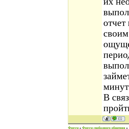
их не
выпол
отчет 
своим
ощуще
перио
выпол
займе
минут
В свя
пройт
Форум
»
Форум свободного общения
»