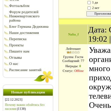
1 да
Фотоальбом
2 нет
Форум родителей
Нижневартовского
района
Блог Германа Дедюхина
Дата: 
Наши достижения
Nalia_f
19:02
Переписка
Проекты
Уважа
Лейтенант
Пишите нам
орган
Группа: Гости
Отзывы
Сообщений:
77
О нас
много
Награды:
0
Расписание занятий
Статус:
Offline
прихо
окруж
Новые публикации
телеви
[22.12.2023]
Очень
Почему важно обойтись без
насилия
(1138)