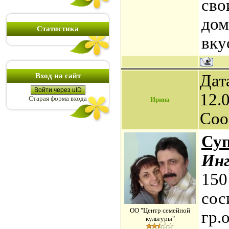
сво
дом
Статистика
вку
Вход на сайт
Дат
Войти через uID
12.0
Старая форма входа
Ирина
Соо
Суп
Ин
150
сос
ОО "Центр семейной
гр.
культуры"