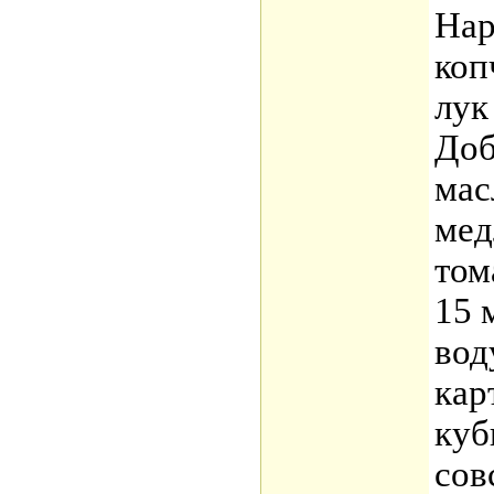
Нар
коп
лук
Доб
мас
мед
том
15 
вод
кар
куб
сов