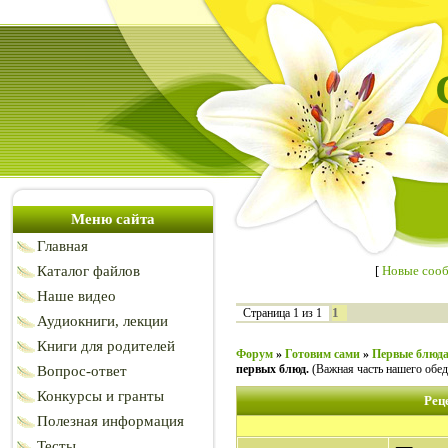
Меню сайта
Главная
Каталог файлов
[
Новые соо
Наше видео
1
Страница
1
из
1
Аудиокниги, лекции
Книги для родителей
Форум
»
Готовим сами
»
Первые блюд
первых блюд.
(Важная часть нашего обед
Вопрос-ответ
Конкурсы и гранты
Рец
Полезная информация
Тесты