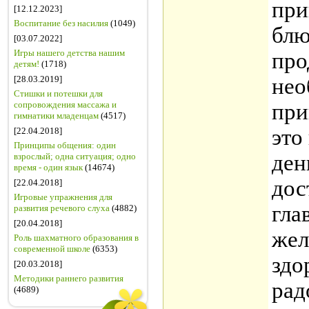
при
[12.12.2023]
Воспитание без насилия
(1049)
блю
[03.07.2022]
Игры нашего детства нашим
про
детям!
(1718)
[28.03.2019]
нео
Стишки и потешки для
сопровождения массажа и
при
гимнатики младенцам
(4517)
это
[22.04.2018]
Принципы общения: один
ден
взрослый; одна ситуация; одно
время - один язык
(14674)
дос
[22.04.2018]
Игровые упражнения для
гла
развития речевого слуха
(4882)
[20.04.2018]
жел
Роль шахматного образования в
современной школе
(6353)
здо
[20.03.2018]
Методики раннего развития
рад
(4689)