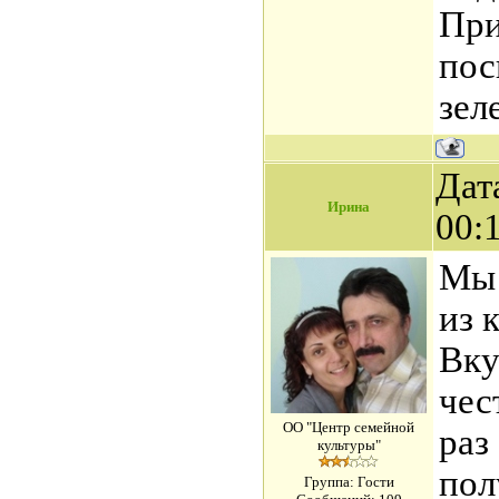
При
пос
зел
Дат
Ирина
00:
Мы 
из 
Вку
чес
ОО "Центр семейной
раз
культуры"
пол
Группа: Гости