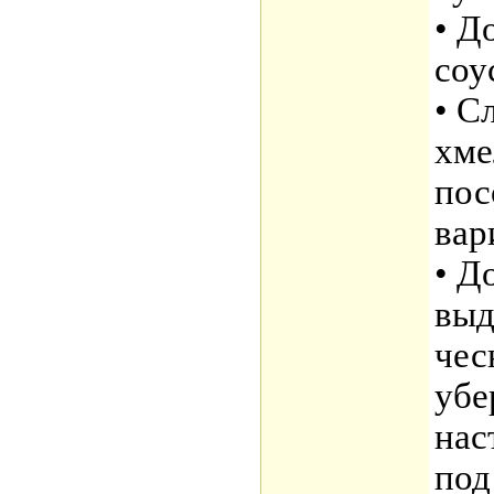
• Д
соу
• С
хме
пос
вар
• Д
выд
чес
убе
нас
под