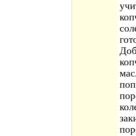
учи
коп
сол
гот
Доб
коп
мас
поп
пор
кол
зак
пор