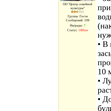
ОО "Центр семейной
при
культуры"
вод
Группа: Гости
Сообщений:
109
(на
Награды:
7
Статус:
Offline
нуж
• В
зас
про
10 
• Л
рас
• Д
бул