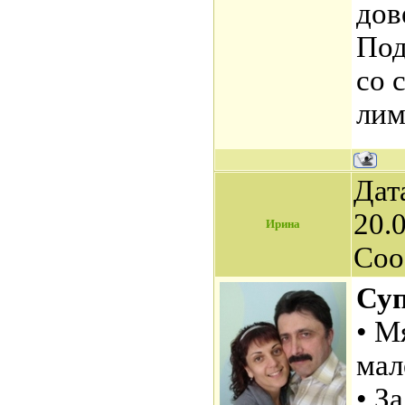
дов
Под
со 
лим
Дат
20.0
Ирина
Соо
Суп
• М
мал
• З