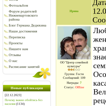
Дат
Фотоальбом
12.0
Ирина
Форум родителей
Нижневартовского
Соо
района
Блог Германа Дедюхина
Люб
Наши достижения
жен
Переписка
Проекты
хра
Пишите нам
зна
Отзывы
О нас
ОО "Центр семейной
сем
культуры"
Расписание занятий
Осо
Группа: Гости
Сообщений:
109
кас
Награды:
7
Статус:
Offline
Новые публикации
Вел
[22.12.2023]
рец
Почему важно обойтись без
насилия
(1134)