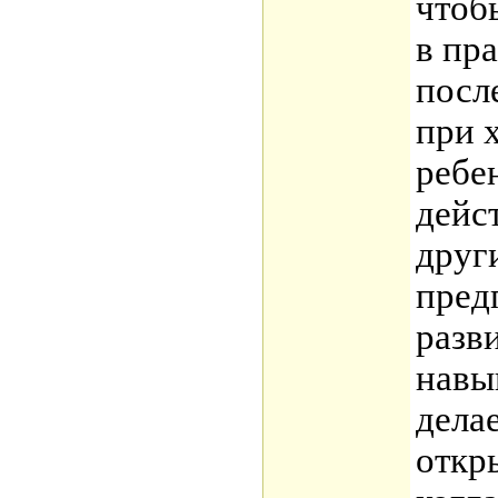
чтоб
в пр
посл
при 
ребе
дейс
друг
пред
разв
навы
дела
откр