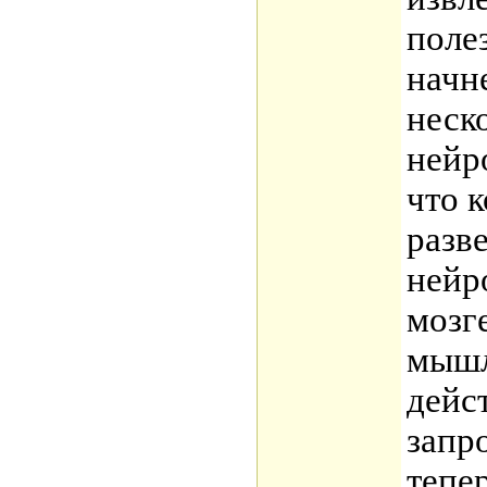
поле
начн
неско
нейр
что 
разв
нейр
мозг
мышл
дейс
запр
тепер