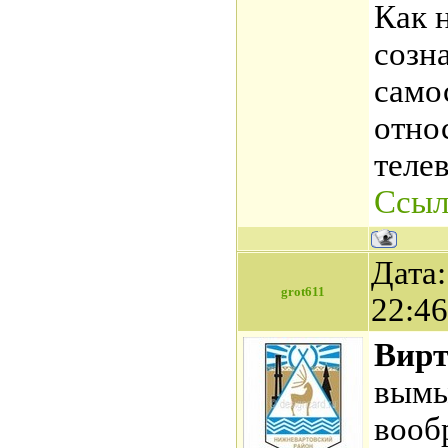
Как 
созн
само
отно
теле
Ссыл
Дата:
grot611
22:4
Вирт
вымы
вооб