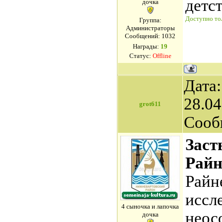
детс
дочка
Доступно тол
Группа:
Администраторы
Сообщений:
1032
Награды:
19
Статус:
Offline
Дата:
28.04
grot611
Сооб
Заст
Райн
Райн
иссл
4 сыночка и лапочка
неос
дочка