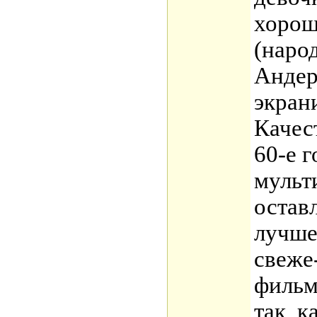
хорош
(наро
Андер
экран
Качест
60-е 
мульт
остав
лучше
свеже
фильм
так, к