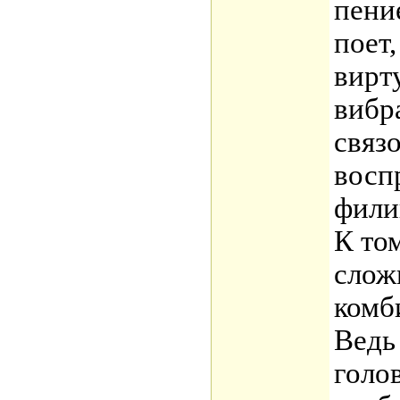
пени
поет,
вирт
вибр
связ
восп
фили
К то
слож
комб
Ведь
голо