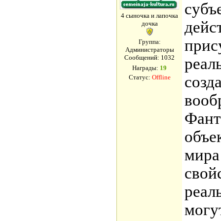
субъе
4 сыночка и лапочка
дейс
дочка
прис
Группа:
Администраторы
Сообщений:
1032
реал
Награды:
19
созд
Статус:
Offline
вооб
Фант
объе
мира
свой
реал
могу