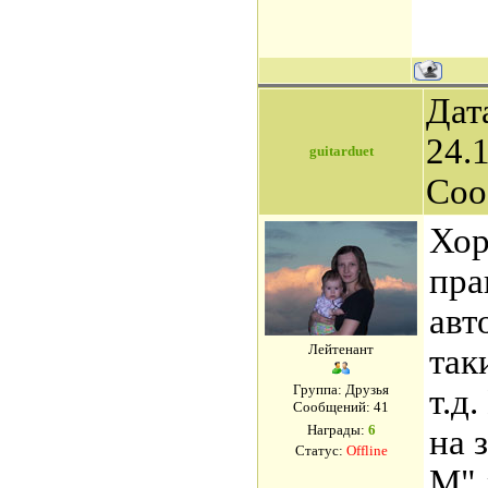
Дат
24.1
guitarduet
Соо
Хор
пра
авт
Лейтенант
так
Группа: Друзья
т.д
Сообщений:
41
Награды:
6
на 
Статус:
Offline
М" 