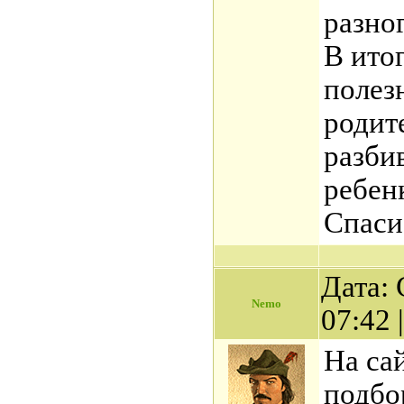
разно
В ито
полез
родит
разби
ребен
Спаси
Дата: 
Nemo
07:42
На са
подбо