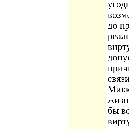
угод
возм
до п
реал
вирт
допу
прич
связ
Микк
жизн
бы вс
вирт