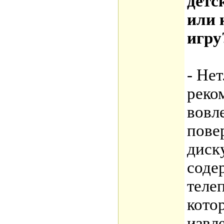
детс
или 
игру
- Нет
реко
вовле
пове
диск
соде
теле
кото
извл