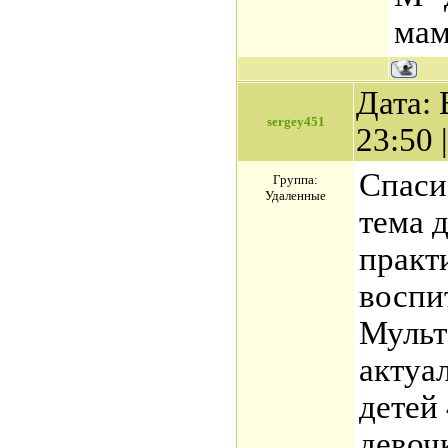
мам
Дата: 
sergey451
23:50
Спаси
Группа:
Удаленные
тема 
практ
воспи
Мульт
актуа
детей 
девоч