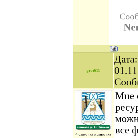
Сооб
Ne
Дата:
01.11
grot611
Сооб
Мне 
ресу
можн
все 
4 сыночка и лапочка