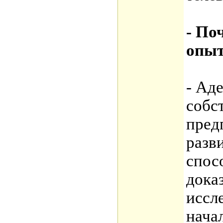
- По
опыт
- Ад
собст
пред
разв
спос
дока
иссл
нача