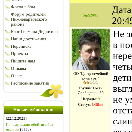
Фотоальбом
Дата
Форум родителей
SipS2005
20:4
Нижневартовского
района
Не з
Блог Германа Дедюхина
Наши достижения
в по
Переписка
нере
Проекты
Пишите нам
четы
Отзывы
ОО "Центр семейной
дети
О нас
культуры"
Расписание занятий
выгл
Группа: Гости
Сообщений:
89
не у
Награды:
9
Статус:
Offline
отст
Новые публикации
сли
[22.12.2023]
Почему важно обойтись без
насилия
(1135)