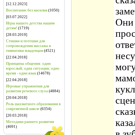
сказ
[12.12.2023]
заме
Воспитание без насилия
(1050)
[03.07.2022]
Они
Игры нашего детства нашим
детям!
(1719)
прос
[28.03.2019]
Стишки и потешки для
отве
сопровождения массажа и
гимнатики младенцам
(4521)
несу
[22.04.2018]
Принципы общения: один
могу
взрослый; одна ситуация; одно
время - один язык
(14678)
мамо
[22.04.2018]
Игровые упражнения для
кук
развития речевого слуха
(4884)
сцен
[20.04.2018]
Роль шахматного образования в
сказ
современной школе
(6354)
[20.03.2018]
каза
Методики раннего развития
(4691)
в зу