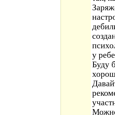
Заряж
настр
дебил
созда
психо
у ребе
Буду 
хорош
Давай
реком
участ
Можно