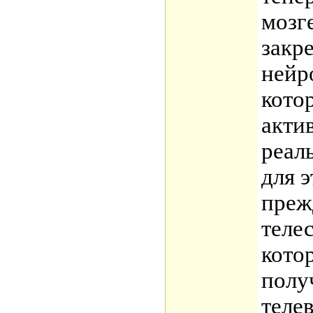
мозг
закр
нейр
кото
акти
реал
для 
преж
теле
кото
полу
теле