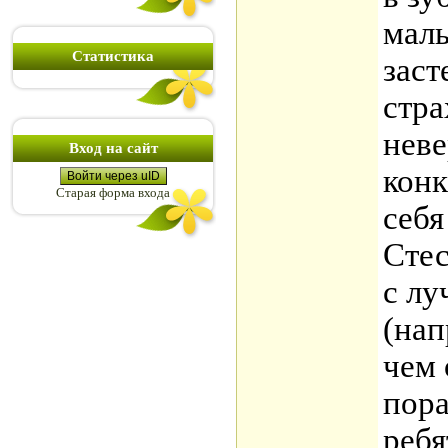
маль
Статистика
заст
стра
неве
Вход на сайт
конк
Войти через uID
Старая форма входа
себя
Стес
с лу
(нап
чем 
пора
ребя