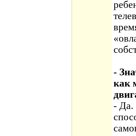
ребе
теле
врем
«овл
собс
- Зн
как 
двиг
- Да.
спос
само