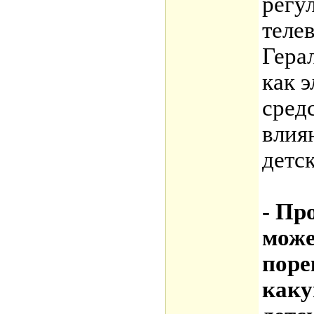
регу
теле
Гера
как 
сред
влия
детск
- Пр
може
поре
каку