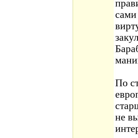
прав
сами
вирт
заку
Бара
мани
По с
евро
стар
не в
инте