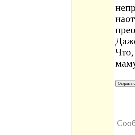
непр
наот
прео
Даж
Что,
маму
Сооб