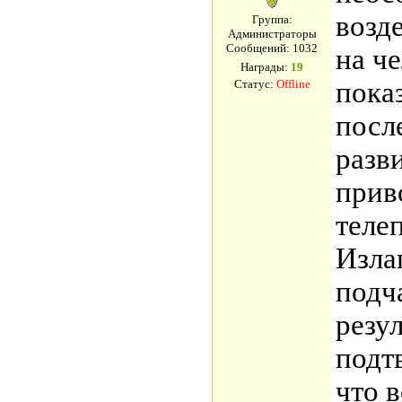
возд
Группа:
Администраторы
Сообщений:
1032
на ч
Награды:
19
пока
Статус:
Offline
посл
разв
прив
теле
Изла
подч
резу
подт
что 