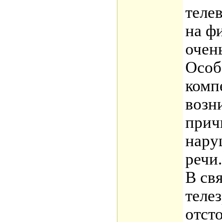
теле
на ф
очень
Особ
комп
возн
прич
нару
речи.
В свя
теле
отст