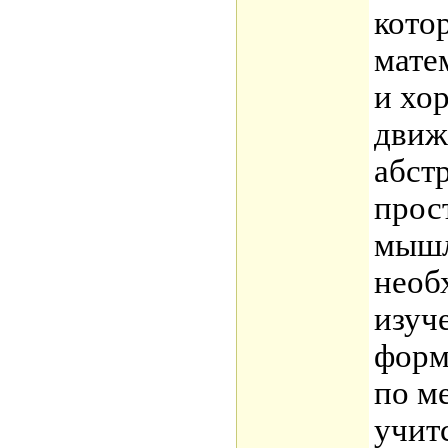
кото
мате
и хо
движ
абст
прос
мышл
необ
изуч
форм
по ме
учит