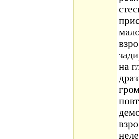
стес
при
мал
взро
зади
на г
драз
гром
повт
демо
взро
неле