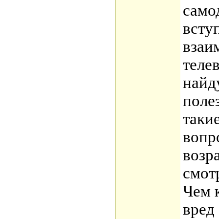
само
всту
взаи
теле
найд
поле
таки
вопр
возр
смот
Чем 
вред