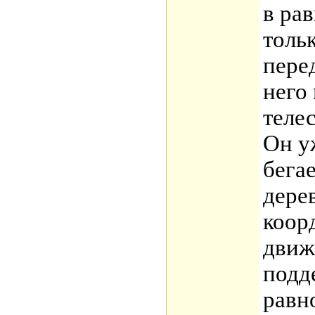
в ра
толь
пере
него
теле
Он уж
бегае
дере
коор
движ
подд
равн