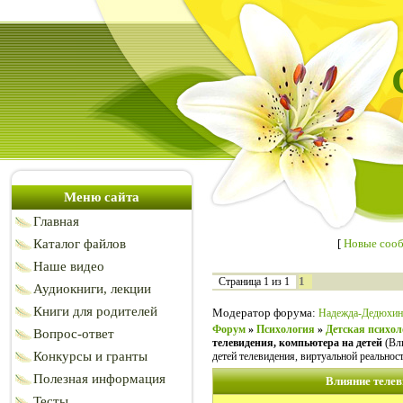
Меню сайта
Главная
Каталог файлов
[
Новые соо
Наше видео
1
Страница
1
из
1
Аудиокниги, лекции
Книги для родителей
Модератор форума:
Надежда-Дедюхин
Форум
»
Психология
»
Детская психол
Вопрос-ответ
телевидения, компьютера на детей
(Вл
Конкурсы и гранты
детей телевидения, виртуальной реальнос
Полезная информация
Влияние телев
Тесты