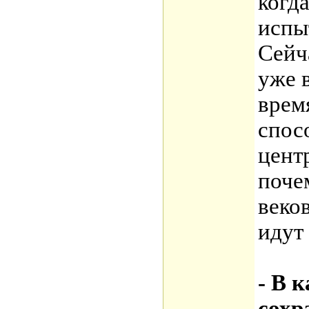
когда
испы
Сейч
уже 
врем
спос
цент
поче
веко
идут
- В 
сохр