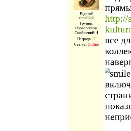
прямы
Рядовой
http:/
Группа:
kultur
Проверенные
Сообщений:
4
все д
Награды:
0
Статус:
Offline
колле
наверн
включ
стран
показ
непри