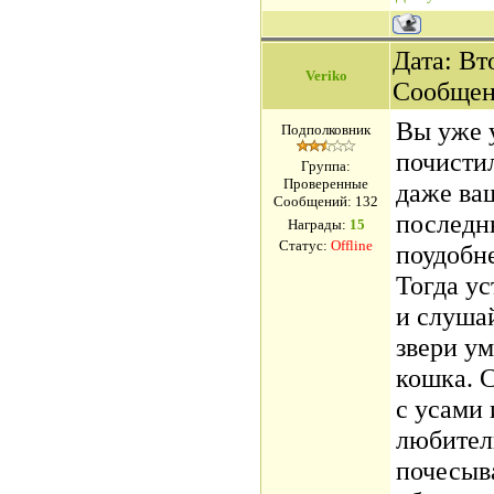
Дата: Вто
Veriko
Сообщен
Вы уже 
Подполковник
почисти
Группа:
Проверенные
даже ва
Сообщений:
132
последн
Награды:
15
Статус:
Offline
поудобне
Тогда ус
и слуша
звери ум
кошка. 
с усами 
любител
почесыв