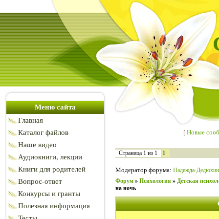
Меню сайта
Главная
Каталог файлов
[
Новые соо
Наше видео
1
Страница
1
из
1
Аудиокниги, лекции
Книги для родителей
Модератор форума:
Надежда-Дедюхин
Вопрос-ответ
Форум
»
Психология
»
Детская психол
на ночь
Конкурсы и гранты
Полезная информация
Тесты