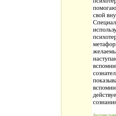
психоте
помогаю
свой вн
Специал
использ
психоте
метафор
желаемы
наступаю
вспомни
сознате
показыва
вспомин
действуе
сознания
Доступно тольк