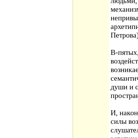
людьми,
механизм
непривы
архетип
Петрова)
В-пятых,
воздейст
возника
семанти
души и 
простра
И, након
силы воз
слушател