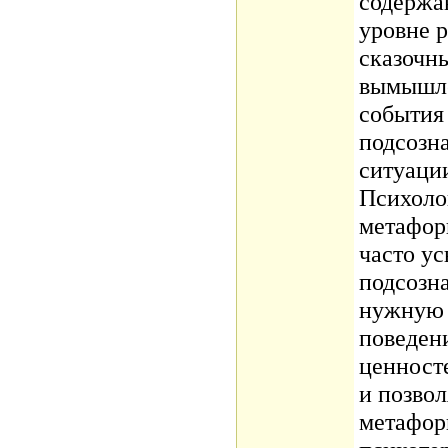
содержа
уровне 
сказочн
вымышле
события 
подсозн
ситуации
Психолог
метафор
часто ус
подсозна
нужную 
поведен
ценносте
и позвол
метафо