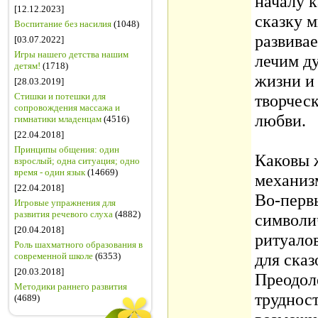
началу к
[12.12.2023]
сказку 
Воспитание без насилия
(1048)
развивае
[03.07.2022]
Игры нашего детства нашим
лечим ду
детям!
(1718)
жизни и
[28.03.2019]
Стишки и потешки для
творческ
сопровождения массажа и
любви.
гимнатики младенцам
(4516)
[22.04.2018]
Принципы общения: один
Каковы 
взрослый; одна ситуация; одно
время - один язык
(14669)
механиз
[22.04.2018]
Во-перв
Игровые упражнения для
развития речевого слуха
(4882)
символи
[20.04.2018]
ритуало
Роль шахматного образования в
для ска
современной школе
(6353)
[20.03.2018]
Преодол
Методики раннего развития
трудност
(4689)