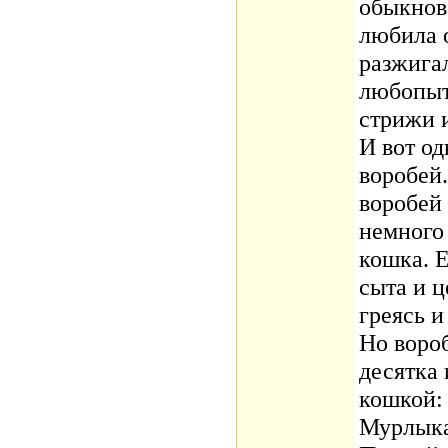
обыкнов
любила о
разжига
любопыт
стрижи 
И вот о
воробей
воробей
немного
кошка. Е
сыта и ц
греясь и
Но вороб
десятка 
кошкой:
Мурлыка