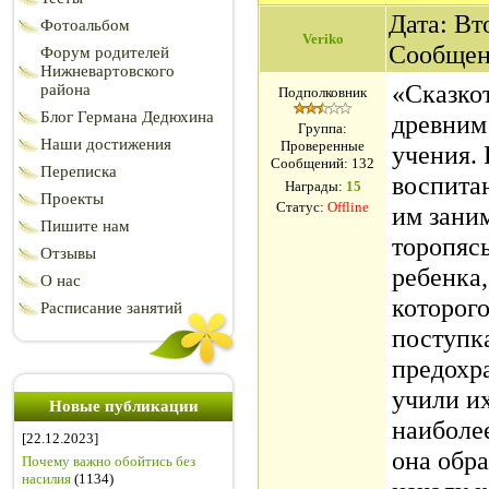
Дата: Вто
Фотоальбом
Veriko
Сообщен
Форум родителей
Нижневартовского
«Сказко
района
Подполковник
Блог Германа Дедюхина
древним
Группа:
Наши достижения
Проверенные
учения.
Сообщений:
132
Переписка
воспита
Награды:
15
Проекты
Статус:
Offline
им зани
Пишите нам
торопяс
Отзывы
ребенка,
О нас
которог
Расписание занятий
поступк
предохр
учили их
Новые публикации
наиболее
[22.12.2023]
она обр
Почему важно обойтись без
насилия
(1134)