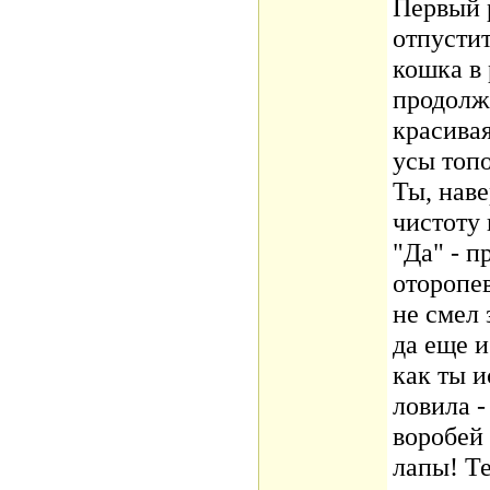
Первый 
отпустит
кошка в 
продолжа
красивая
усы топ
Ты, нав
чистоту 
"Да" - 
оторопев
не смел 
да еще и
как ты и
ловила -
воробей 
лапы! Т