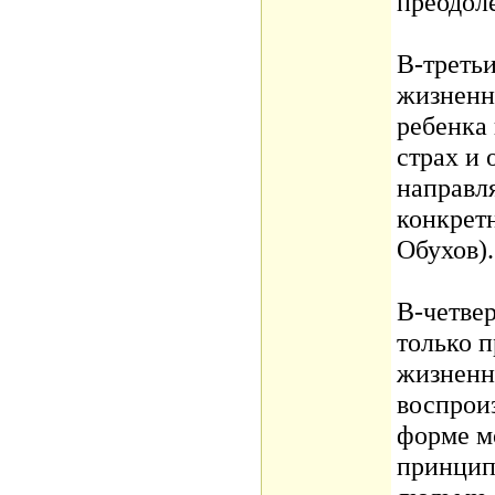
преодоле
В-треть
жизненн
ребенка
страх и 
направля
конкретн
Обухов).
В-четвер
только 
жизненн
воспрои
форме м
принцип