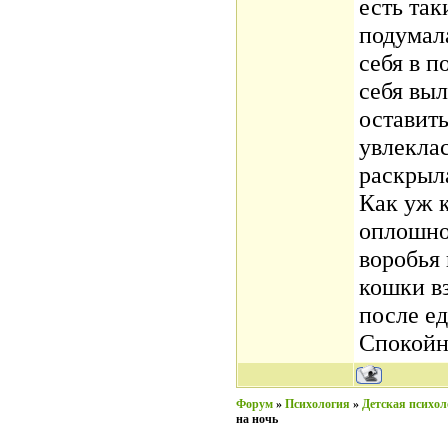
есть так
подумал
себя в п
себя выл
оставить
увлеклас
раскрыла
Как уж к
оплошнос
воробья 
кошки в
после ед
Спокойн
Форум
»
Психология
»
Детская психол
на ночь