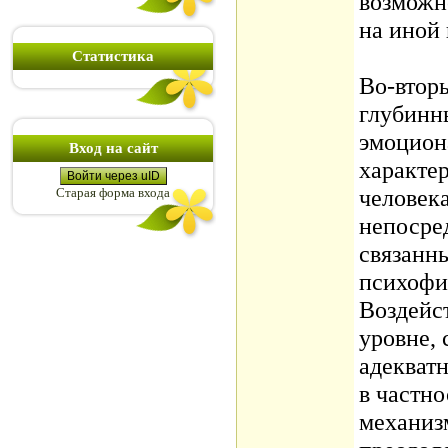
возможн
на иной
Статистика
Во-втор
глубинн
эмоцион
Вход на сайт
характе
Войти через uID
человека
Старая форма входа
непосре
связанн
психофи
Воздейс
уровне,
адекват
в частн
механиз