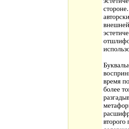
эстетич
стороне.
авторски
внешней
эстетич
отшлифо
использо
Букваль
восприни
время п
более т
разгады
метафор
расшифр
второго 