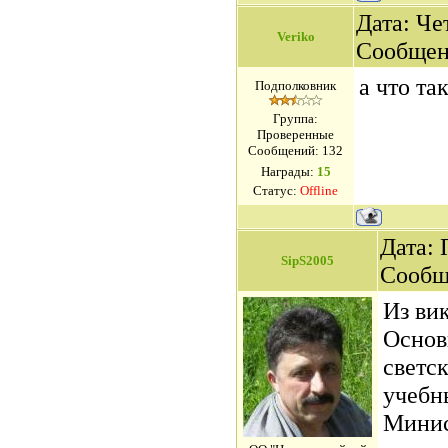
Дата: Чет
Veriko
Сообщен
а что та
Подполковник
Группа:
Проверенные
Сообщений:
132
Награды:
15
Статус:
Offline
Дата: 
SipS2005
Сообщ
Из ви
Основ
светс
учебн
Минис