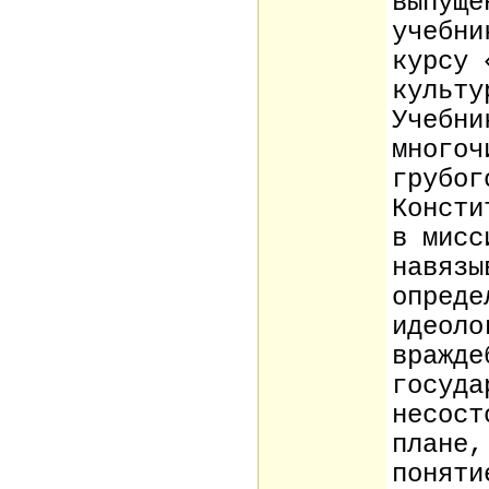
выпуще
учебни
курсу 
культу
Учебни
многоч
грубог
Консти
в мисс
навязы
опреде
идеоло
вражде
госуда
несост
плане,
поняти