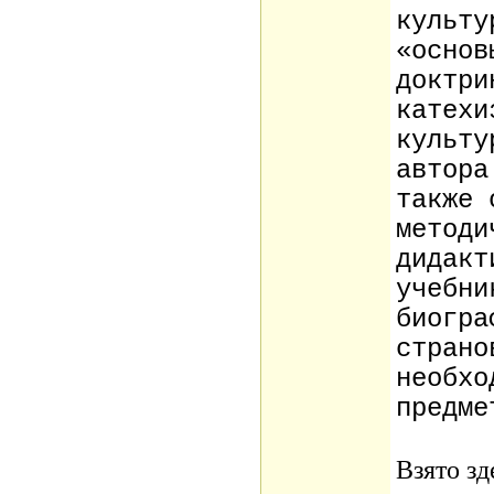
культу
«основ
доктри
катехи
культу
автора
также 
методи
дидакт
учебни
биогра
страно
необхо
предме
Взято зд