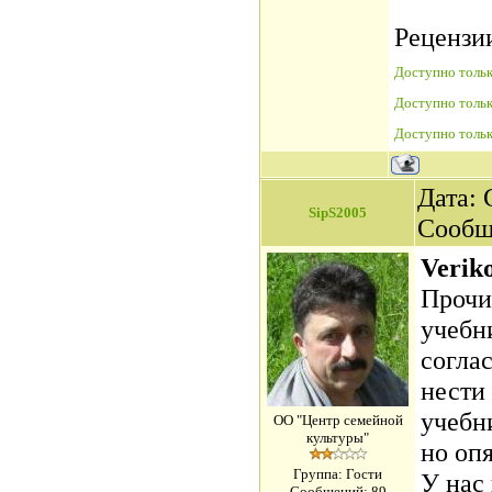
Рецензи
Доступно тольк
Доступно тольк
Доступно тольк
Дата: 
SipS2005
Сообщ
Verik
Прочи
учебни
соглас
нести 
учебн
ОО "Центр семейной
культуры"
но опя
Группа: Гости
У нас
Сообщений:
89