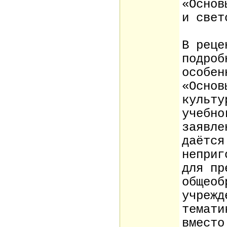
«Основ
и свет
В реце
подроб
особен
«Основ
культу
учебно
заявле
даётся
неприг
для пр
общеоб
учрежд
темати
вместо