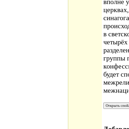
вполне 
церквах,
синагога
происхо
в светск
четырёх
разделен
группы 
конфесс
будет с
межрели
межнаци
Добавл