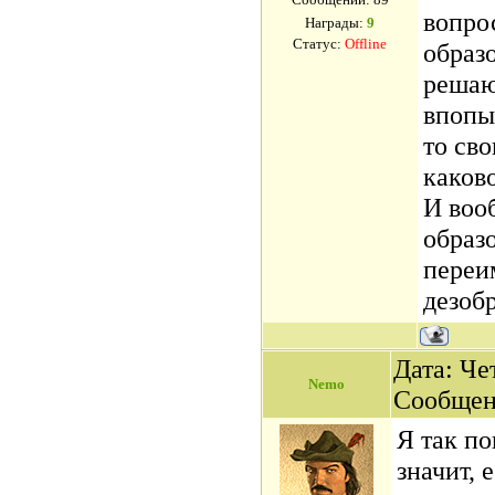
вопрос
Награды:
9
Статус:
Offline
образ
решаю
впопы
то св
каков
И воо
образ
переи
дезоб
Дата: Чет
Nemo
Сообщен
Я так по
значит, 