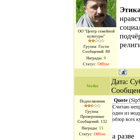
Этик
нравс
социа
ОО "Центр семейной
подчё
культуры"
религ
Группа: Гости
Сообщений:
89
Награды:
9
Статус:
Offline
Дата: Суб
Veriko
Сообщен
Quote
(
Sip
Подполковник
Считаю непра
Группа:
один из мод
Проверенные
обзор всех к
Сообщений:
132
Награды:
15
Статус:
Offline
а разве