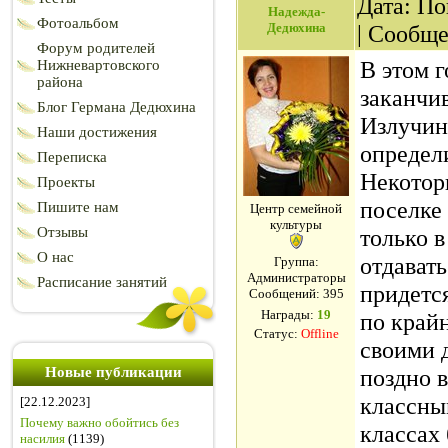
Дата: По
Надежда-
Фотоальбом
Дедюхина
| Сообщ
Форум родителей
В этом 
Нижневартовского
района
заканчи
Блог Германа Дедюхина
Излучин
Наши достижения
определи
Переписка
Некоторы
Проекты
поселке 
Пишите нам
Центр семейной
культуры
Отзывы
только в
О нас
отдавать
Группа:
Администраторы
Расписание занятий
придется
Сообщений:
395
Награды:
19
по крайн
Статус:
Offline
своими 
Новые публикации
поздно в
классны
[22.12.2023]
Почему важно обойтись без
классах 
насилия
(1139)