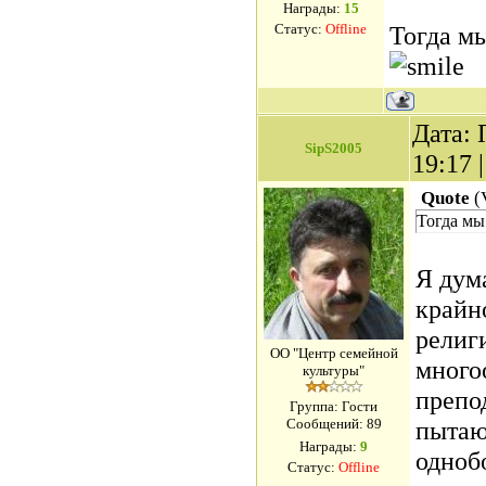
Награды:
15
Статус:
Offline
Тогда мы
Дата: 
SipS2005
19:17 
Quote
(
Тогда мы
Я дума
крайн
религ
ОО "Центр семейной
много
культуры"
препо
Группа: Гости
Сообщений:
89
пытаю
Награды:
9
одноб
Статус:
Offline