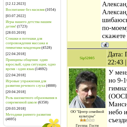
Алексан
[12.12.2023]
Воспитание без насилия
(1054)
Алексан
[03.07.2022]
шибаюсь 
Игры нашего детства нашим
по-моем
детям!
(1723)
[28.03.2019]
скажете 
Стишки и потешки для
сопровождения массажа и
гимнатики младенцам
(4528)
Дата: 
[22.04.2018]
SipS2005
Принципы общения: один
22:43 
взрослый; одна ситуация; одно
время - один язык
(14692)
У мен
[22.04.2018]
но 9-
Игровые упражнения для
развития речевого слуха
(4888)
гимна
[20.04.2018]
(ООС
Роль шахматного образования в
современной школе
(6358)
Манси
[20.03.2018]
небо 
ОО "Центр семейной
Методики раннего развития
культуры"
съезд
(4695)
Группа: Гости