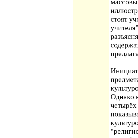
массовы
иллюстр
стоят у
учителя"
разъясн
содержа
предлага
Инициат
предмета
культур
Однако 
четырёх
показыва
культуро
"религио