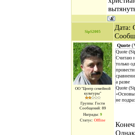
христиа
вытянуть
Дата: 
SipS2005
Сообщ
Quote
(
Quote (S
Считаю н
только о
провести 
сравнени
а разве
Quote (S
ОО "Центр семейной
культуры"
«Основы 
не подра
Группа: Гости
Сообщений:
89
Награды:
9
Статус:
Offline
Конеч
Однако