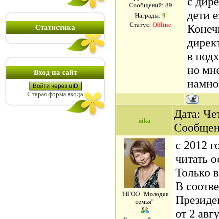
с дир
Сообщений:
89
дети е
Награды:
9
Статус:
Offline
Конеч
Статистика
дирек
в под
но мн
Вход на сайт
намно
Войти через uID
Старая форма входа
Дата: Чет
nika
Сообщен
с 2012 г
читать 
Только в
В соотв
"НГОО "Молодая
Президе
семья"
от 2 авг