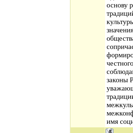
основу 
традици
культур
значени
общества
соприча
формиро
честного
соблюда
законы 
уважающ
традиции
межкуль
межконф
имя соц