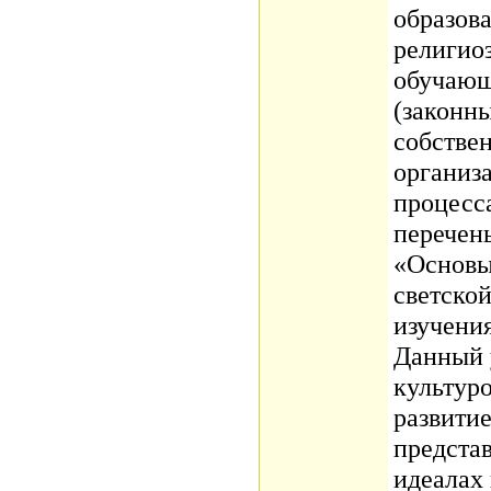
образов
религио
обучающ
(законны
собстве
организ
процесс
перечен
«Основы
светской
изучения
Данный 
культур
развитие
предста
идеалах