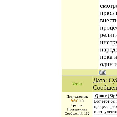
смотр
пресл
внест
процес
религи
инстр
народ
пока н
один 
Дата: Суб
Veriko
Сообщен
Quote
(
Sip
Подполковник
Вот этот бы
Группа:
процесс, рас
Проверенные
инструменто
Сообщений:
132