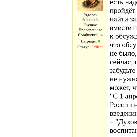
есть над
пройдёт
Рядовой
найти за
Группа:
вместе 
Проверенные
к обсуж
Сообщений:
4
Награды:
0
что обс
Статус:
Offline
не было,
сейчас, 
забудьте
не нужн
может, ч
"С 1 апр
России 
введени
– "Духо
воспитан