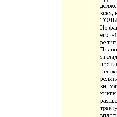
долже
всех, 
ТОЛЬ
Не фа
его, 
религ
Полно
закла
проти
залож
религ
внима
книги
разны
тракту
вплот