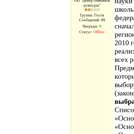
науки
ОО "Центр семейной
культуры"
школь
Группа: Гости
федер
Сообщений:
89
снача
Награды:
9
Статус:
Offline
регио
2010 
реали
всех р
Предм
котор
выбор
(зако
выбра
Списо
«Осно
«Осно