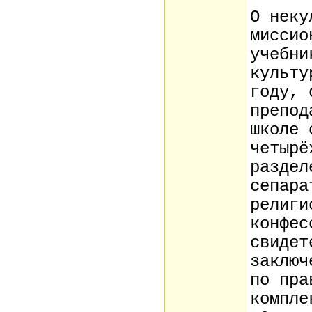
О неку
миссио
учебни
культу
году, 
препод
школе 
четырё
раздел
сепара
религи
конфес
свидет
заключ
по пра
компле