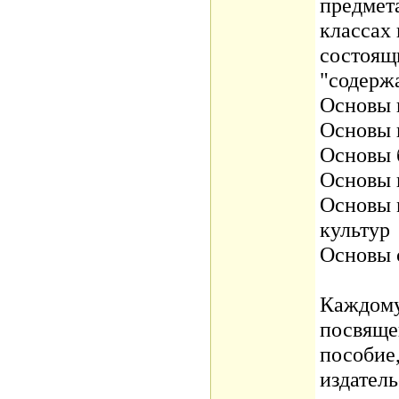
предмета
классах 
состоящ
"содерж
Основы 
Основы 
Основы 
Основы 
Основы 
культур
Основы 
Каждому
посвяще
пособие
издател