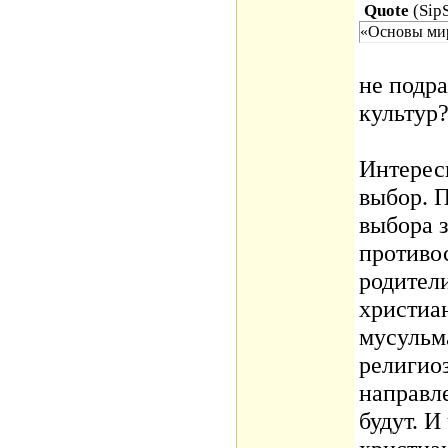
Quote
(
Sip
«Основы мир
не подра
культур
Интерес
выбор. П
выбора 
противо
родители
христиа
мусульм
религиоз
направл
будут. И