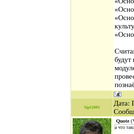
«Осно
«Осно
«Осно
культ
«Осно
Счита
будут 
модул
провес
познаё
Дата: 
SipS2005
Сообщ
Quote
(
а что так