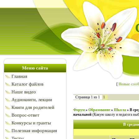
Меню сайта
Главная
Каталог файлов
[
Новые соо
Наше видео
1
Страница
1
из
1
Аудиокниги, лекции
Книги для родителей
Форум
»
Образование
»
Школа
»
В ср
начальной
(Какую школу и педагога выб
Вопрос-ответ
Конкурсы и гранты
В средн
Полезная информация
Тесты