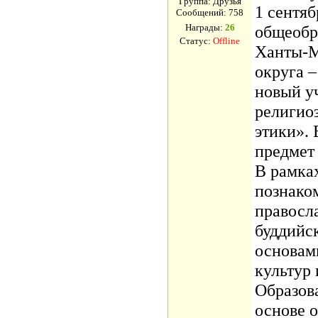
Группа: Друзья
1 сентяб
Сообщений:
758
Награды:
26
общеобр
Статус:
Offline
Ханты-М
округа 
новый у
религиоз
этики». 
предмет 
В рамка
познако
правосл
буддийск
основам
культур 
Образов
основе 