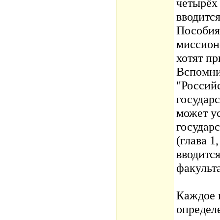
четырёх
вводится
Пособия
миссионе
хотят пр
Вспомни
"Россий
государс
может ус
государс
(глава 1
вводится
факульта
Каждое 
определе