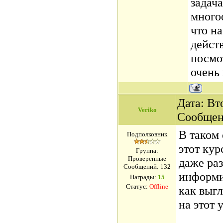
задача
много
что на
дейст
посмо
очень
Дата: Вто
Veriko
Сообщен
В таком 
Подполковник
этот ку
Группа:
Проверенные
даже ра
Сообщений:
132
информи
Награды:
15
Статус:
Offline
как выг
на этот 