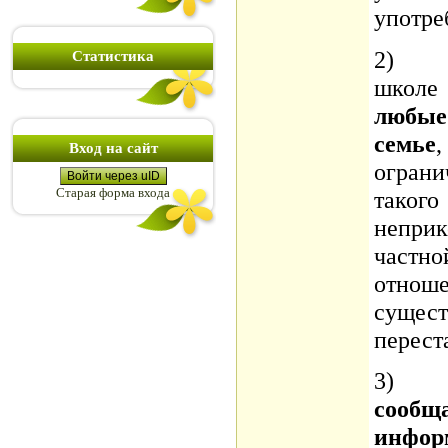
употре
2) Со
Статистика
школе
любые 
семье
Вход на сайт
огран
Войти через uID
Старая форма входа
тако
непр
частн
отно
сущес
переста
3) Со
соо
инфо