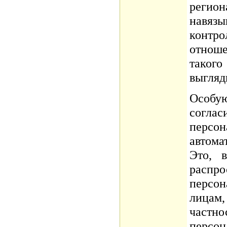
регион
навяз
контр
отнош
таког
выгляд
Особу
согл
персо
автом
Это, 
распр
персо
лицам
част
персо