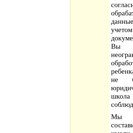
согл
обраб
данные
учето
докуме
Вы 
неог
обра
ребенк
не б
юриди
школ
соблюд
Мы н
соста