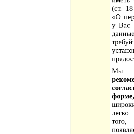
(ст. 1
«О пер
у Вас
данны
требуй
устано
предос
М
реко
согла
фор
широки
легко
того,
появ