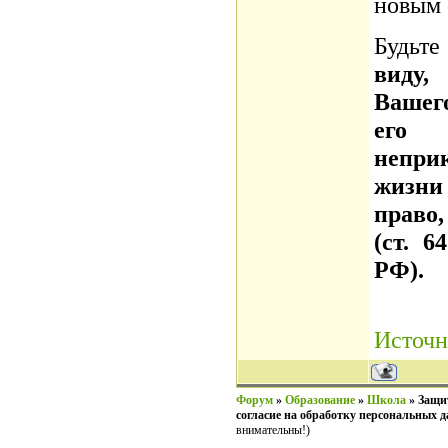
новым 
Будьт
виду
Вашег
ег
непри
жизни
право
(ст. 6
РФ).
Источ
Форум
»
Образование
»
Школа
»
Защит
согласие на обработку персональных 
внимательны!)