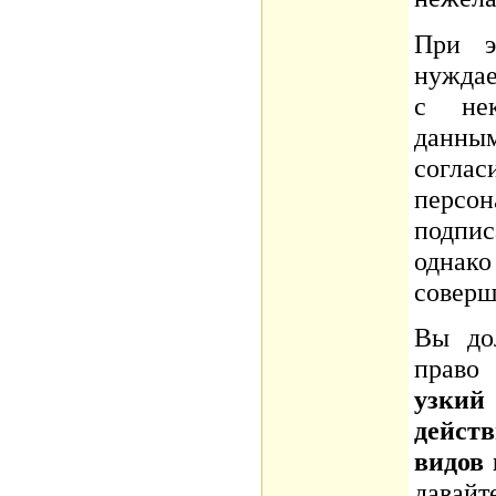
При э
нуждае
с нек
данны
согл
перс
подпи
одна
соверш
Вы до
пра
узки
дейст
видов
давайт