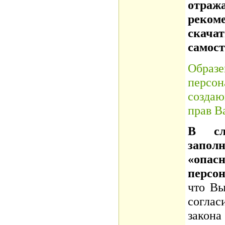
отр
реко
скач
самост
Образ
персон
созда
прав В
В сл
запо
«опасн
персо
что Вы
соглас
зако