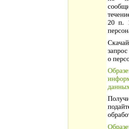
сообщ
течени
20 п. 
персон
Скача
запрос
о перс
Образ
инфор
данных
Получ
подайт
обрабо
Образ