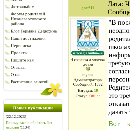
Дата: Ч
Фотоальбом
grot611
Сообщ
Форум родителей
Нижневартовского
"В пос
района
неодно
Блог Германа Дедюхина
родите
Наши достижения
школах
Переписка
Проекты
информ
4 сыночка и лапочка
Пишите нам
требую
дочка
Отзывы
соглас
О нас
Группа:
персон
Администраторы
Расписание занятий
Сообщений:
1032
Родите
Награды:
19
это тр
Статус:
Offline
отказа
Новые публикации
давать 
[22.12.2023]
Вот к
Почему важно обойтись без
насилия
(1134)