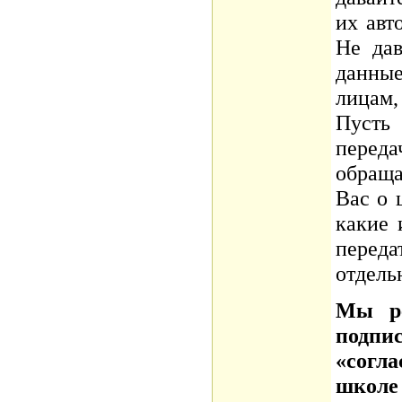
их авт
Не дав
данны
лицам,
Пусть
переда
обращ
Вас о 
какие 
перед
отдель
Мы ре
подпи
«согла
школ