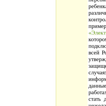
ребенк
разли
контро
приме
«Элек
котор
подкл
всей Р
утвер
защище
случая
информ
данные
работа
стать 
нежела