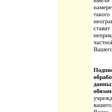
имели
намер
тако
неогр
ста
непр
частн
Вашего
Подп
обра
данны
обяза
учрежд
вашег
Ваши 