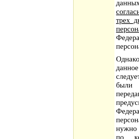
данны
соглас
трех д
персон
Феде
персон
Однак
данно
следуе
были
переда
пред
Феде
персон
нужно 
по к