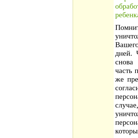
обраб
ребенк
Помни
уничто
Вашег
дней.
снова
часть 
же пре
согл
персо
случа
унич
персон
которы