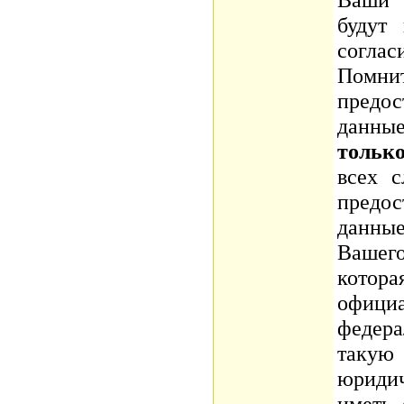
будут
согла
Помн
предос
данны
тольк
всех 
предос
данные
Вашег
котор
официа
федер
такую
юриди
иметь 