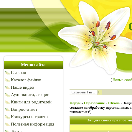
Меню сайта
Главная
Каталог файлов
[
Новые соо
Наше видео
1
Страница
1
из
1
Аудиокниги, лекции
Книги для родителей
Форум
»
Образование
»
Школа
»
Защит
согласие на обработку персональных 
Вопрос-ответ
внимательны!)
Конкурсы и гранты
Защита своих прав: согл
Полезная информация
Тесты