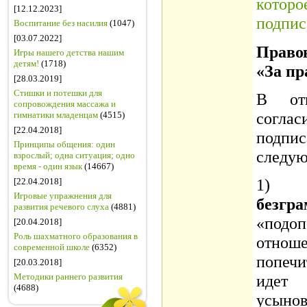
котор
[12.12.2023]
подпис
Воспитание без насилия
(1047)
[03.07.2022]
Прав
Игры нашего детства нашим
детям!
(1718)
«За пр
[28.03.2019]
Стишки и потешки для
В от
сопровождения массажа и
согла
гимнатики младенцам
(4515)
[22.04.2018]
подпи
Принципы общения: один
следую
взрослый; одна ситуация; одно
время - один язык
(14667)
1
[22.04.2018]
Игровые упражнения для
безгра
развития речевого слуха
(4881)
«подоп
[20.04.2018]
Роль шахматного образования в
отно
современной школе
(6352)
попечи
[20.03.2018]
Методики раннего развития
идет
(4688)
усын