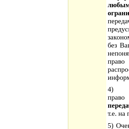
любы
огран
пер
преду
законо
без Ва
непон
пра
расп
информ
4) Ос
пра
перед
т.е. на
5) Оче