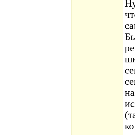
Ну
чт
са
Бы
ре
шк
се
се
на
ис
(т
ко