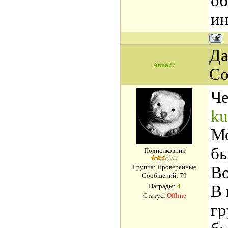
об
и
Да
Anna27
Со
Че
ku
Мо
бы
Подполковник
Группа: Проверенные
Во
Сообщений:
79
Награды:
4
В 
Статус:
Offline
гр