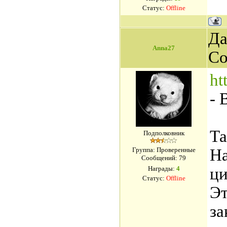
Статус:
Offline
Да
Anna27
Со
ht
- 
Та
Подполковник
Группа: Проверенные
На
Сообщений:
79
Награды:
4
ци
Статус:
Offline
Эт
за