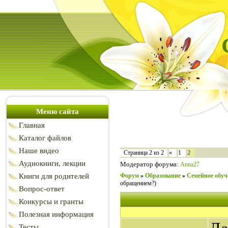
Меню сайта
Главная
Каталог файлов
Наше видео
2
Страница
2
из
2
«
1
Аудиокниги, лекции
Модератор форума:
Anna27
Книги для родителей
Форум
»
Образование
»
Семейное обуч
обращением?)
Вопрос-ответ
Конкурсы и гранты
Полезная информация
Тесты