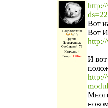
http:
ds=22
Вот н
Вот 
Подполковник
Группа:
http:/
Проверенные
Сообщений:
79
Награды:
4
Статус:
Offline
И вот
полож
http:
modul
Многи
новом