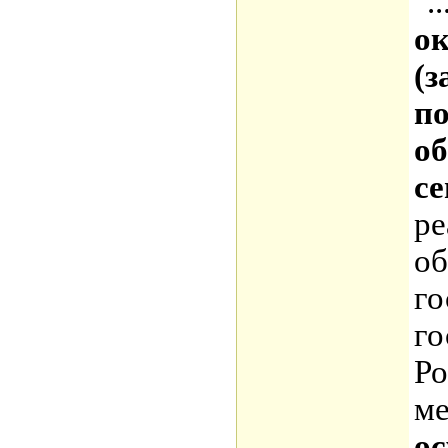
"
о
(з
п
об
се
ре
об
го
го
Ро
ме
о