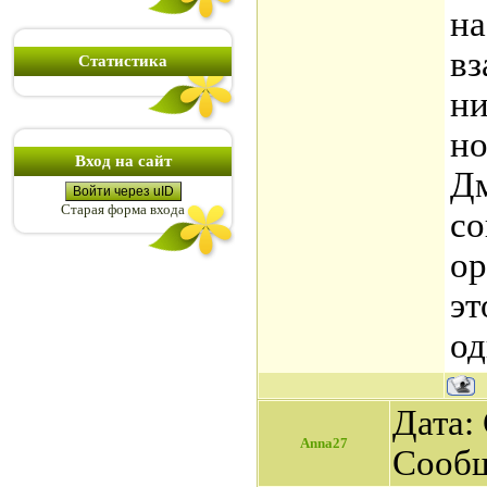
на
вз
Статистика
ни
но
Вход на сайт
Дм
Войти через uID
Старая форма входа
со
ор
эт
од
Дата: 
Anna27
Сооб