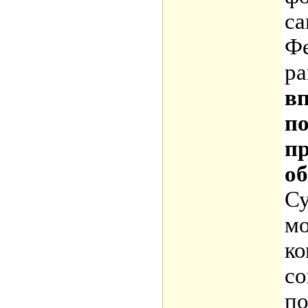
са
Фе
р
вп
п
пр
об
Су
мо
ко
со
по