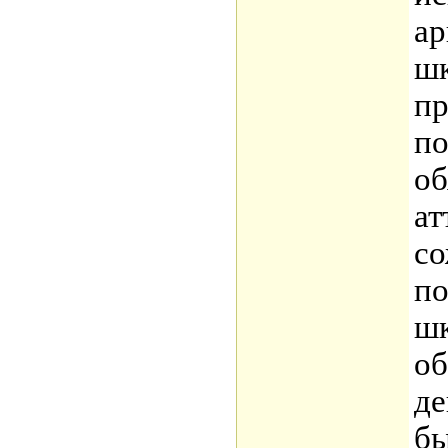
ар
шк
пр
по
об
ат
со
по
шк
об
де
бы