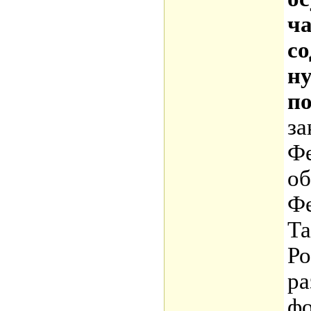
ча
со
н
п
за
Фе
об
Фе
Та
Ро
ра
фо