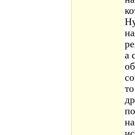
ко
Ну
на
ре
а 
об
со
то
др
по
на
ис