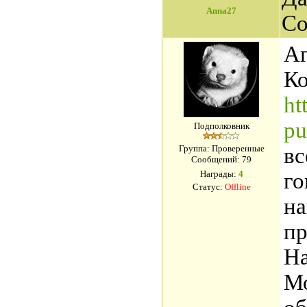
Anna27
Со
Аг
Ко
ht
pu
Подполковник
Группа: Проверенные
вс
Сообщений:
79
Награды:
4
го
Статус:
Offline
на
пр
Н
Мо