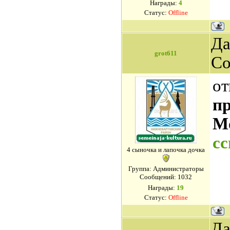
Награды:
4
Статус:
Offline
Да
grot611
Со
от
п
М
с
4 сыночка и лапочка дочка
Группа: Администраторы
Сообщений:
1032
Награды:
19
Статус:
Offline
Да