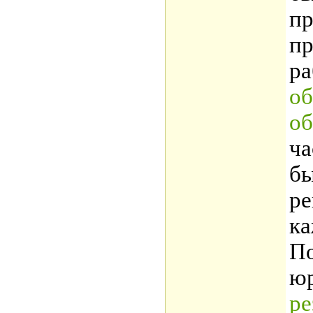
пр
пр
р
об
об
ча
бы
ре
ка
По
юр
ре