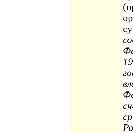
(п
ор
су
со
Фе
19
го
вл
Фе
с
с
Ро