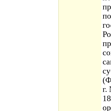
пр
по
го
Ро
пр
со
са
су
(Ф
г.
18
ор