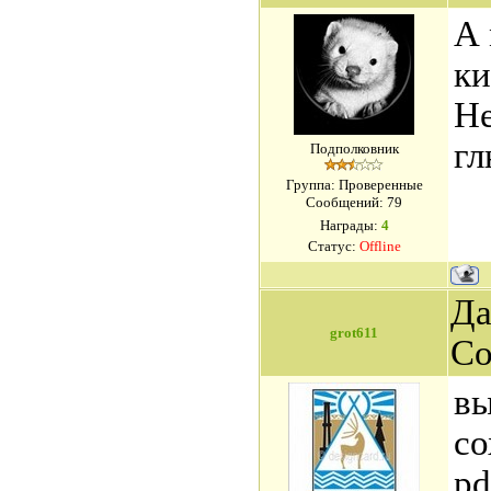
А
ки
Не
гл
Подполковник
Группа: Проверенные
Сообщений:
79
Награды:
4
Статус:
Offline
Да
grot611
Со
вы
со
pd