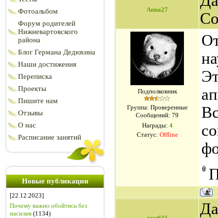
Да
Anna27
Фотоальбом
Со
Форум родителей
Нижневартовского
От
района
Блог Германа Дедюхина
на
Наши достижения
Эт
Переписка
Проекты
ап
Подполковник
Пишите нам
Группа: Проверенные
Вс
Отзывы
Сообщений:
79
О нас
Награды:
4
со
Статус:
Offline
Расписание занятий
фо
П
Новые публикации
[22.12.2023]
Да
Почему важно обойтись без
насилия
(1134)
grot611