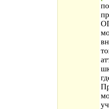
по
пр
О
мо
вн
то
ат
шк
гд
Пр
мо
уч