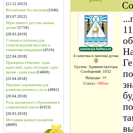
Со
[12.12.2023]
Воспитание без насилия
(1048)
..
[03.07.2022]
Игры нашего детства нашим
11
детям!
(1718)
[28.03.2019]
об
Стишки и потешки для
сопровождения массажа и
На
гимнатики младенцам
(4516)
4 сыночка и лапочка дочка
[22.04.2018]
Ге
Принципы общения: один
Группа: Администраторы
взрослый; одна ситуация; одно
по
Сообщений:
1032
время - один язык
(14669)
Награды:
19
[22.04.2018]
зн
Статус:
Offline
Игровые упражнения для
развития речевого слуха
(4882)
бу
[20.04.2018]
Роль шахматного образования в
по
современной школе
(6353)
[20.03.2018]
та
Методики раннего развития
(4689)
вы