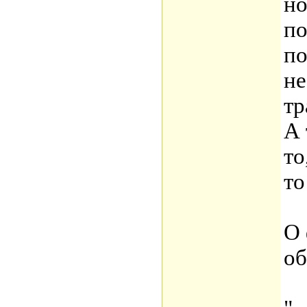
но
по
по
не
тр
А 
то
то
О 
об