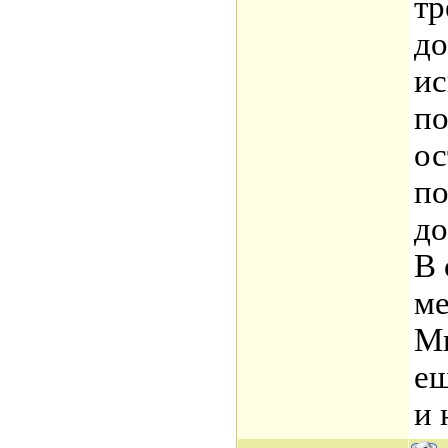
тр
до
ис
по
ос
по
до
В 
ме
Ми
ещ
и 