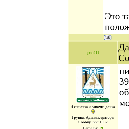
Это т
полож
Да
grot611
Со
пи
39
об
мо
4 сыночка и лапочка дочка
Группа: Администраторы
Сообщений:
1032
Награды:
19