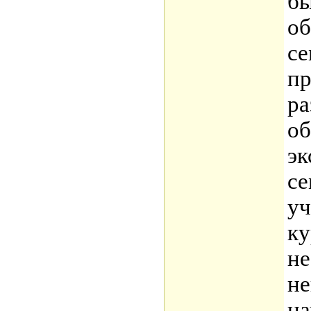
бы
об
се
пр
ра
об
эк
се
уч
ку
не
не
на