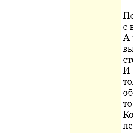
По
с 
А 
вы
ст
И 
то
об
то
Ко
пе