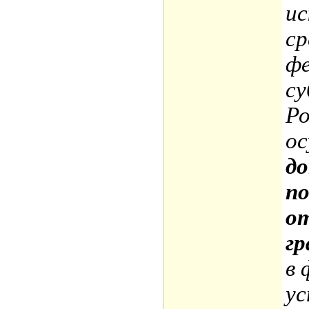
ис
ср
ф
су
Ро
ос
д
по
о
г
в 
ус