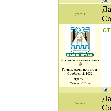
Да
grot611
Со
от
4 сыночка и лапочка дочка
Группа: Администраторы
Сообщений:
1032
Награды:
19
Статус:
Offline
Да
Anna27
Со