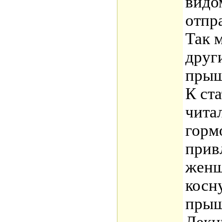
видо
отпр
Так 
друг
пры
К ста
чита
горм
прив
женщ
косн
прыщ