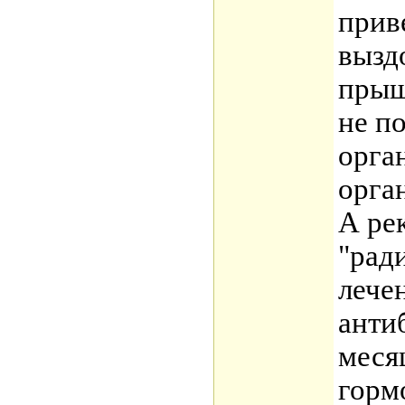
прив
вызд
прыщ
не п
орга
орга
А ре
"рад
лече
анти
меся
горм