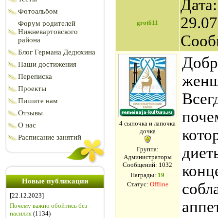
Дата:
Фотоальбом
29.07
grot611
Форум родителей
Нижневартовского
Сооб
района
Блог Германа Дедюхина
Добр
Наши достижения
женщ
Переписка
Проекты
Всег
Пишите нам
поче
Отзывы
4 сыночка и лапочка
О нас
кото
дочка
Расписание занятий
диет
Группа:
Администраторы
Сообщений:
1032
конце
Награды:
19
Новые публикации
собл
Статус:
Offline
[22.12.2023]
аппе
Почему важно обойтись без
насилия
(1134)