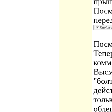
прыщ
Посм
пере
Посм
Тепе
комм
Высм
"бол
дейс
толь
обле