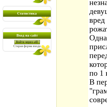
незн
деву
Статистика
вред
рожа
Вход на сайт
Одна
Войти через uID
прис
Старая форма входа
пере
кото
по 1 
В пе
"гра
совр