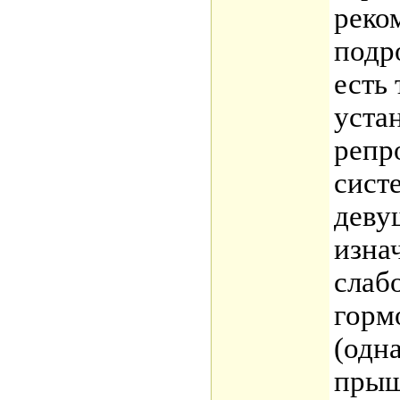
реко
подр
есть 
уста
репр
сист
деву
изна
слабо
горм
(одн
прыщ