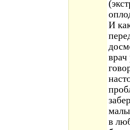
(экс
опло
И как
пере
досм
врач
говор
наст
проб
забе
малы
в лю