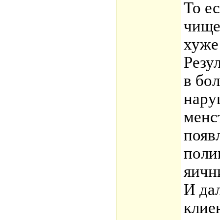
То ес
чище
хуже
Резул
в бо
нару
менс
появ
поли
яичн
И да
клие