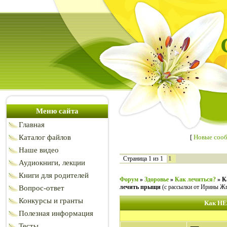
Меню сайта
Главная
Каталог файлов
[
Новые соо
Наше видео
1
Страница
1
из
1
Аудиокниги, лекции
Книги для родителей
Форум
»
Здоровье
»
Как лечиться?
»
К
лечить прыщи
(с рассылки от Ирины Ж
Вопрос-ответ
Конкурсы и гранты
Как НЕ
Полезная информация
Тесты