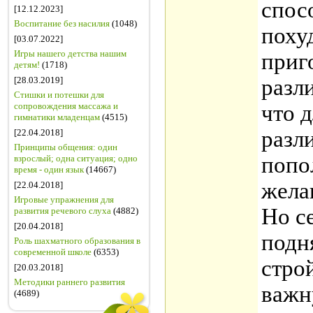
спос
[12.12.2023]
Воспитание без насилия
(1048)
поху
[03.07.2022]
Игры нашего детства нашим
приг
детям!
(1718)
[28.03.2019]
разл
Стишки и потешки для
сопровождения массажа и
что д
гимнатики младенцам
(4515)
разл
[22.04.2018]
Принципы общения: один
попо
взрослый; одна ситуация; одно
время - один язык
(14667)
жела
[22.04.2018]
Игровые упражнения для
Но с
развития речевого слуха
(4882)
[20.04.2018]
подн
Роль шахматного образования в
современной школе
(6353)
стро
[20.03.2018]
Методики раннего развития
важн
(4689)