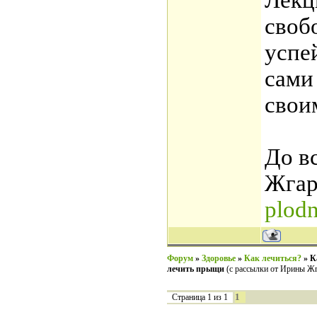
Лекц
своб
успе
сами
свои
До в
Жгар
plod
Форум
»
Здоровье
»
Как лечиться?
»
К
лечить прыщи
(с рассылки от Ирины Ж
1
Страница
1
из
1