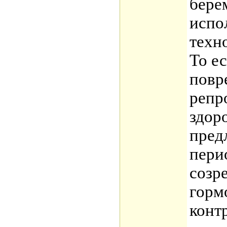
бере
испо
техн
То ес
повр
репр
здор
пред
пери
созр
горм
конт