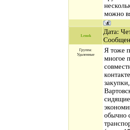
нескольк
можно вя
Дата: Чет
Lenok
Сообщен
Я тоже п
Группа:
Удаленные
многое п
совмест
контакте
закупки
Вартовс
сидящие 
экономи
обычно с
транспор