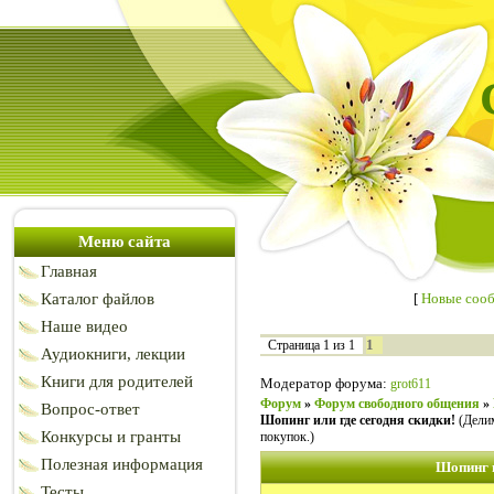
Меню сайта
Главная
Каталог файлов
[
Новые соо
Наше видео
1
Страница
1
из
1
Аудиокниги, лекции
Книги для родителей
Модератор форума:
grot611
Форум
»
Форум свободного общения
»
Вопрос-ответ
Шопинг или где сегодня скидки!
(Дели
Конкурсы и гранты
покупок.)
Полезная информация
Шопинг и
Тесты