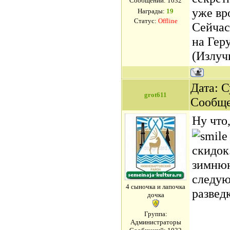
Сообщений:
1032
уже вро
Награды:
19
Статус:
Offline
Сейчас
на Гер
(Излуч
Дата: С
grot611
Сообщ
Ну что
скидок
зимнюю
следую
4 сыночка и лапочка
развед
дочка
Группа:
Администраторы