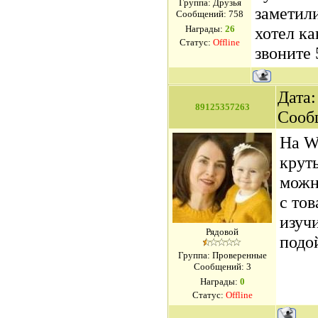
Группа: Друзья
заметили
Сообщений:
758
Награды:
26
хотел ка
Статус:
Offline
звоните 
Дата:
89125357263
Сооб
На Wi
крут
можн
с тов
изучи
Рядовой
подой
Группа: Проверенные
Сообщений:
3
Награды:
0
Статус:
Offline