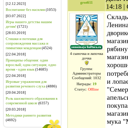
grot611
[12.12.2023]
14:18 
Воспитание без насилия
(1053)
Склады
[03.07.2022]
Игры нашего детства нашим
Ленина
детям!
(1721)
дворик
[28.03.2019]
Стишки и потешки для
магази
сопровождения массажа и
рябину 
гимнатики младенцам
(4524)
4 сыночка и лапочка
[22.04.2018]
магази
дочка
Принципы общения: один
хорош
взрослый; одна ситуация; одно
Группа:
время - один язык
(14685)
потреб
Администраторы
[22.04.2018]
Сообщений:
1032
и лопа
Игровые упражнения для
Награды:
19
развития речевого слуха
(4886)
"Семер
Статус:
Offline
[20.04.2018]
апельс
Роль шахматного образования в
современной школе
(6357)
покупа
[20.03.2018]
магази
Методики раннего развития
мука "
(4692)