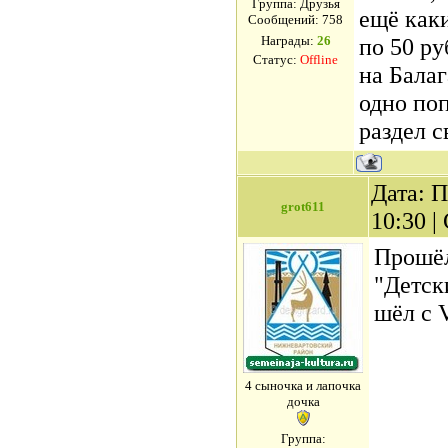
Группа: Друзья
ещё как
Сообщений:
758
Награды:
26
по 50 ру
Статус:
Offline
на Балаг
одно по
раздел с
Дата: П
grot611
10:30 
Прошёл
"Детск
шёл с 
4 сыночка и лапочка
дочка
Группа: