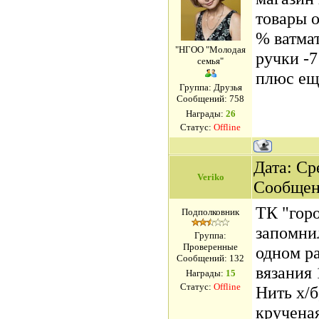
товары 
% ватмат
"НГОО "Молодая
ручки -
семья"
плюс ещ
Группа: Друзья
Сообщений:
758
Награды:
26
Статус:
Offline
Дата: Сре
Veriko
Сообщен
ТК "горо
Подполковник
запомнил
Группа:
Проверенные
одном р
Сообщений:
132
вязания 
Награды:
15
Статус:
Offline
Нить х/б
крученая