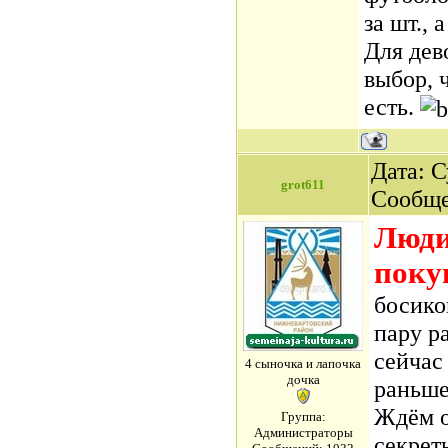
за шт., 
Для дев
выбор, 
есть.
Дата: С
grot611
Сообщ
Люди
поку
босико
пару ра
сейчас
4 сыночка и лапочка
дочка
раньше.
Ждём о
Группа:
Администраторы
секрет