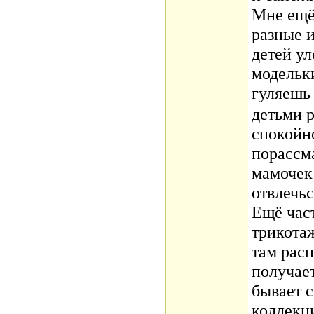
Мне ещё 
разные и
детей у
модельки
гуляеш
детьми 
спокойно
порассма
мамочек 
отвлечьс
Ещё час
трикотаж
там рас
получает
бывает 
коллекци