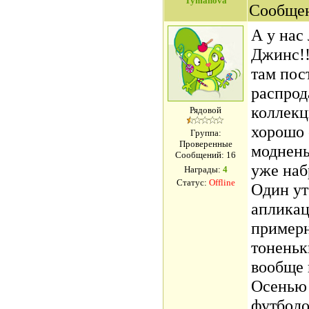
Tymanova
Сообще
А у нас
Джинс!!
там пос
распрод
коллекц
Рядовой
хорошо 
Группа:
Проверенные
моднень
Сообщений:
16
уже наб
Награды:
4
Статус:
Offline
Один ут
апликац
примерн
тоненьк
вообще 
Осенью 
футболо