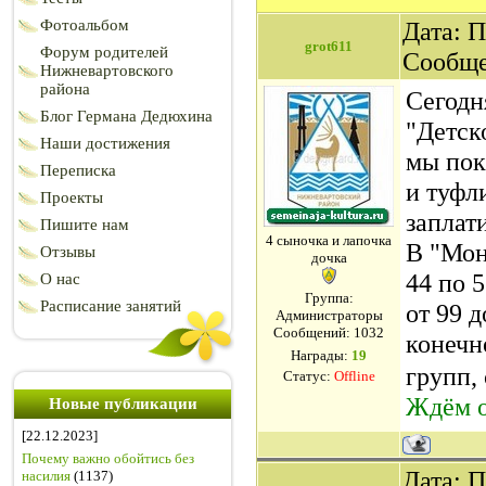
Фотоальбом
Дата: П
grot611
Форум родителей
Сообщ
Нижневартовского
района
Сегодн
Блог Германа Дедюхина
"Детск
Наши достижения
мы пок
Переписка
и туфли
Проекты
заплат
Пишите нам
4 сыночка и лапочка
В "Мон
Отзывы
дочка
44 по 
О нас
Группа:
Расписание занятий
от 99 
Администраторы
Сообщений:
1032
конечн
Награды:
19
групп, 
Статус:
Offline
Ждём о
Новые публикации
[22.12.2023]
Почему важно обойтись без
Дата: П
насилия
(1137)