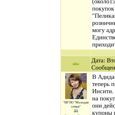
(около1
покупок
"Пелика
розничн
могу ад
Единств
приходит
Дата: Вто
nika
Сообщен
В Адида
теперь п
Инсити. 
на покуп
"НГОО "Молодая
они дей
семья"
купоны п