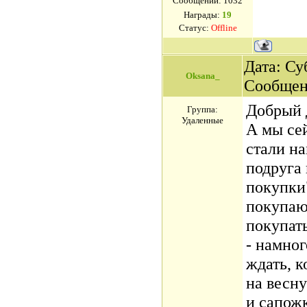
Сообщений:
1032
Награды:
19
Статус:
Offline
Дата: Суб
Oksana_
Сообщен
Добрый 
Группа:
Удаленные
А мы се
стали на
подруга
покупки"
покупаю
покупат
- намног
ждать, к
на весну
и сапожк