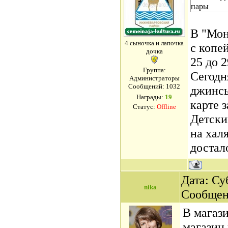
пары
В "Мон
4 сыночка и лапочка
с копе
дочка
25 до 
Группа:
Сегодн
Администраторы
Сообщений:
1032
джинсы
Награды:
19
карте 
Статус:
Offline
Детски
на хал
достал
Дата: Суб
nika
Сообщен
В магази
магазин 