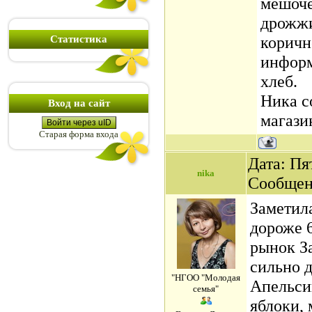
мешоче
дрожжи
коричне
Статистика
информ
хлеб.
Ника с
Вход на сайт
магази
Войти через uID
Старая форма входа
Дата: Пят
nika
Сообщен
Заметила
дороже 6
рынок З
сильно д
"НГОО "Молодая
Апельси
семья"
яблоки, 