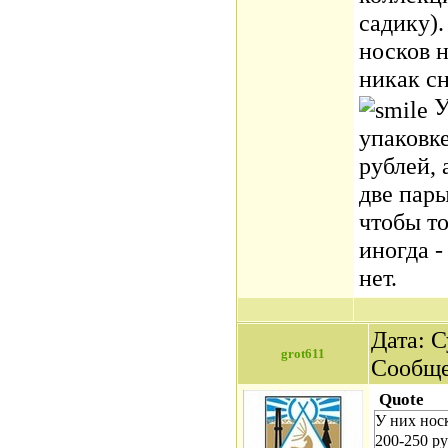
садику).
носков н
никак сн
У
упаковке
рублей, 
две пары
чтобы то
иногда -
нет.
Дата: С
grot611
Сообщ
Quote
У них нос
200-250 ру