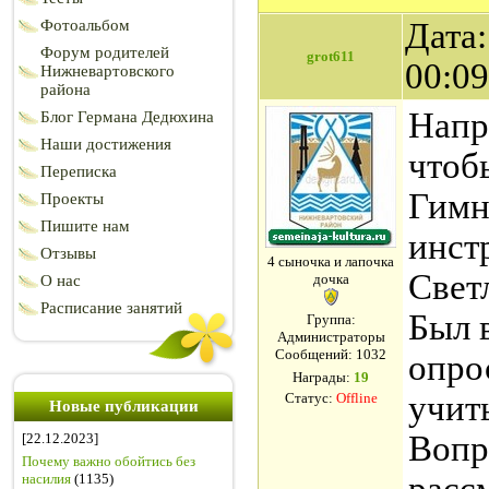
Фотоальбом
Дата:
Форум родителей
grot611
00:0
Нижневартовского
района
Напр
Блог Германа Дедюхина
Наши достижения
чтоб
Переписка
Гимн
Проекты
Пишите нам
инст
Отзывы
4 сыночка и лапочка
Светл
дочка
О нас
Расписание занятий
Был 
Группа:
Администраторы
Сообщений:
1032
опро
Награды:
19
учит
Статус:
Offline
Новые публикации
Вопр
[22.12.2023]
Почему важно обойтись без
насилия
(1135)