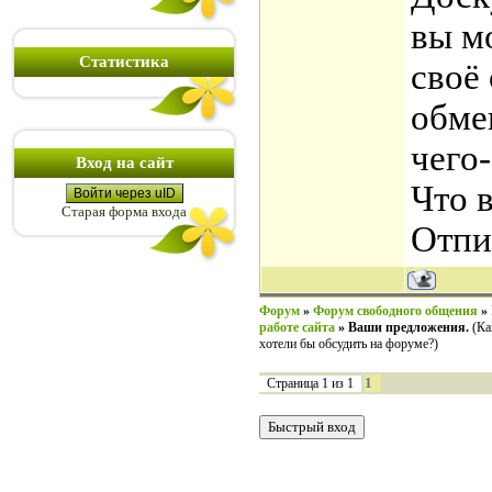
вы м
Статистика
своё
обме
чего-
Вход на сайт
Что 
Войти через uID
Старая форма входа
Отпи
Форум
»
Форум свободного общения
»
работе сайта
»
Ваши предложения.
(Ка
хотели бы обсудить на форуме?)
1
Страница
1
из
1