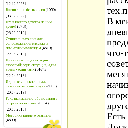
расс
[12.12.2023]
тех.
Воспитание без насилия
(1050)
[03.07.2022]
В ме
Игры нашего детства нашим
детям!
(1719)
дневн
[28.03.2019]
Стишки и потешки для
пред
сопровождения массажа и
гимнатики младенцам
(4519)
что-
[22.04.2018]
Принципы общения: один
сове
взрослый; одна ситуация; одно
время - один язык
(14675)
меся
[22.04.2018]
Игровые упражнения для
начи
развития речевого слуха
(4883)
огор
[20.04.2018]
Роль шахматного образования в
друг
современной школе
(6354)
[20.03.2018]
Есть
Методики раннего развития
(4690)
Доск