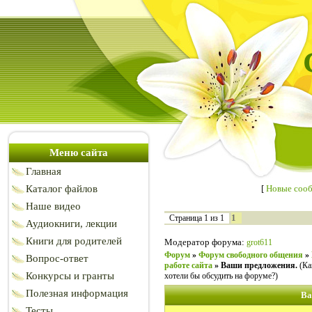
Меню сайта
Главная
Каталог файлов
[
Новые соо
Наше видео
1
Страница
1
из
1
Аудиокниги, лекции
Книги для родителей
Модератор форума:
grot611
Форум
»
Форум свободного общения
»
Вопрос-ответ
работе сайта
»
Ваши предложения.
(Ка
Конкурсы и гранты
хотели бы обсудить на форуме?)
Полезная информация
Ва
Тесты