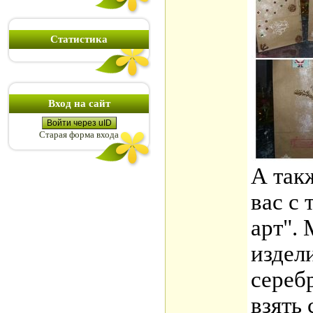
Статистика
Вход на сайт
Войти через uID
Старая форма входа
А так
вас с
арт".
издели
сереб
взять