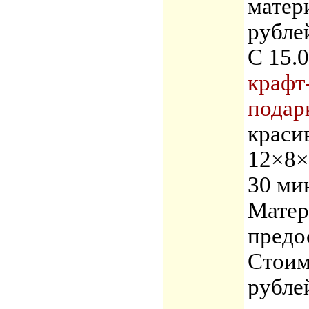
матери
рублей
С 15.0
крафт
подар
краси
12×8×
30 мин
Матер
предо
Стоим
рубле