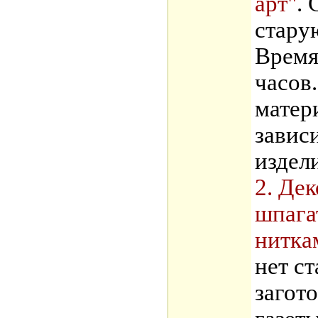
арт"
. 
стару
Время
часов
матер
завис
издел
2. Де
шпага
нитка
нет с
загот