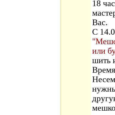
18 ча
масте
Вас.
С 14.0
"Мешо
или б
шить 
Время
Несем
нужны
другу
мешко