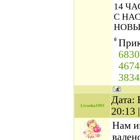
14 ЧА
С НА
НОВЫ
Прик
6830
4674
3834
Дата: 
Livanka1983
20:13
Нам и
вален