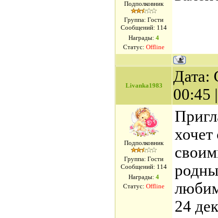
Подполковник
Группа: Гости
Сообщений:
114
Награды:
4
Статус:
Offline
Дата: 
Livanka1983
00:45
Пригл
хочет
Подполковник
своим
Группа: Гости
родных
Сообщений:
114
Награды:
4
любим
Статус:
Offline
24 дек