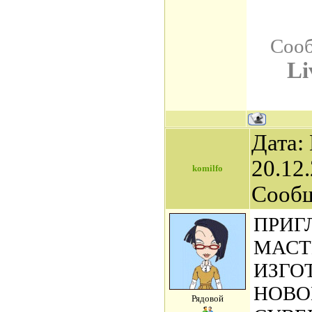
Сооб
Li
Дата:
20.12.
komilfo
Сооб
ПРИГ
МАСТ
ИЗГО
НОВО
Рядовой