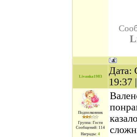
Сооб
L
Дата: 
Livanka1983
19:37
Вален
понра
Подполковник
казало
Группа: Гости
сложн
Сообщений:
114
Награды:
4