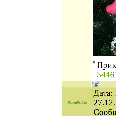
Прик
5446
Дата:
27.12.
ЮлияРыбак
Сооб