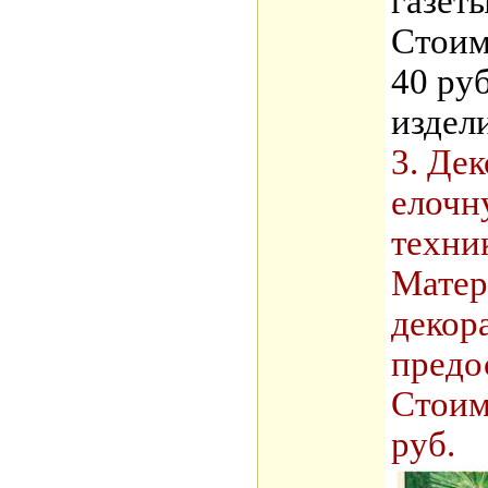
газеты
Стоим
40 руб
издел
3. Де
елочн
техни
Матер
декор
предо
Стоим
руб.