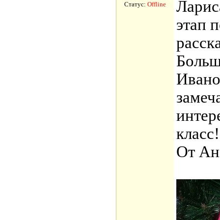
Ларис
Статус:
Offline
этап 
расск
Больш
Ивано
замеч
интер
класс!
От Ан