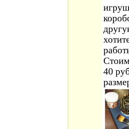
игруш
короб
другу
хотит
работы
Стоим
40 ру
разме