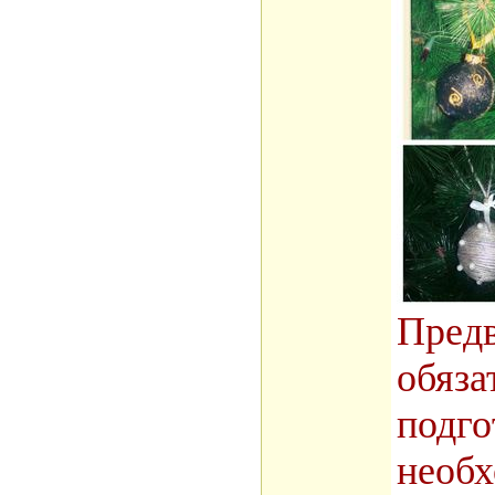
Предв
обяза
подго
необ