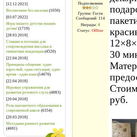
Подполковник
[12.12.2023]
подар
Воспитание без насилия
(1050)
Группа: Гости
[03.07.2022]
пакет
Сообщений:
114
Игры нашего детства нашим
Награды:
4
детям!
(1719)
краси
Статус:
Offline
[28.03.2019]
12×8×
Стишки и потешки для
сопровождения массажа и
гимнатики младенцам
(4520)
30 мин
[22.04.2018]
Матер
Принципы общения: один
взрослый; одна ситуация; одно
предо
время - один язык
(14676)
[22.04.2018]
Стоим
Игровые упражнения для
развития речевого слуха
(4883)
руб.
[20.04.2018]
Роль шахматного образования в
современной школе
(6354)
[20.03.2018]
Методики раннего развития
(4691)