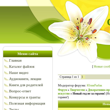
Меню сайта
Главная
Каталог файлов
[
Новые соо
Наше видео
1
Страница
1
из
1
Аудиокниги, лекции
Книги для родителей
Модератор форума:
ЮлияРыбак
Форум
»
Творчество
»
Декоративно-пр
Вопрос-ответ
искуство
»
Новый год не за горами!
(Но
Конкурсы и гранты
горами!)
Полезная информация
Новы
Тесты