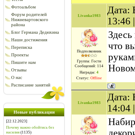
Фотоальбом
Дата: 
Форум родителей
Livanka1983
13:46
Нижневартовского
района
Здесь
Блог Германа Дедюхина
Наши достижения
что в
Переписка
Подполковник
рукам
Проекты
Группа: Гости
Пишите нам
Новом
Сообщений:
114
Отзывы
Награды:
4
О нас
Статус:
Offline
Расписание занятий
Дата: 
Livanka1983
14:04
Новые публикации
Набир
[22.12.2023]
Почему важно обойтись без
декор
насилия
(1135)