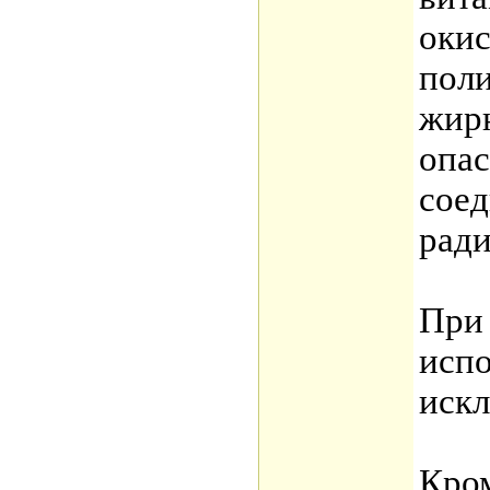
оки
пол
жирн
опас
сое
ради
При 
испо
искл
Кром