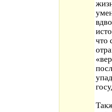
жизн
умен
вдво
исто
что 
отра
«ве
пос
упа
госу
Такж