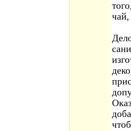
того
чай,
Дело
сан
изго
деко
прис
допу
Оказ
доба
чтоб