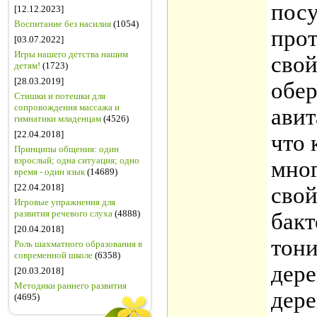
посу
[12.12.2023]
Воспитание без насилия
(1054)
про
[03.07.2022]
Игры нашего детства нашим
свой
детям!
(1723)
[28.03.2019]
обер
Стишки и потешки для
сопровождения массажа и
авит
гимнатики младенцам
(4526)
[22.04.2018]
что 
Принципы общения: один
взрослый; одна ситуация; одно
мно
время - один язык
(14689)
[22.04.2018]
сво
Игровые упражнения для
развития речевого слуха
(4888)
бак
[20.04.2018]
тон
Роль шахматного образования в
современной школе
(6358)
дер
[20.03.2018]
Методики раннего развития
дер
(4695)