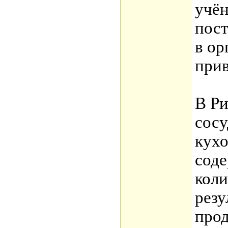
учён
пост
в ор
прив
В Р
сосу
кухо
сод
коли
резу
про