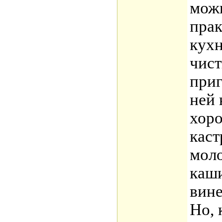
мож
прак
кухн
чист
приг
ней 
хоро
каст
моло
каши
вине
Но, 