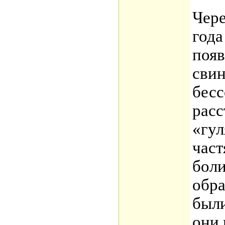
Чере
года
появ
свин
бесс
расс
«гу
част
боли
обра
были
они 