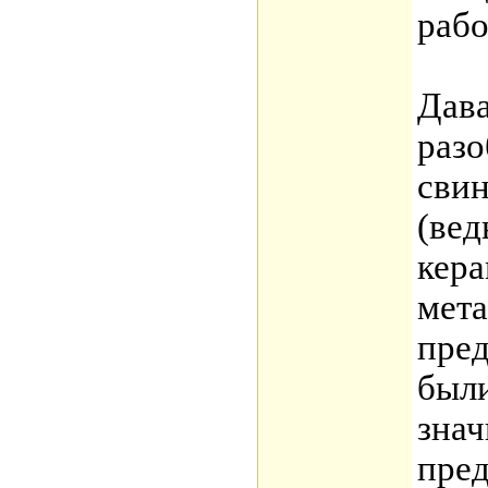
рабо
Дав
разо
свин
(вед
кера
мета
пред
были
знач
пред