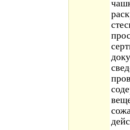
чашк
раск
стес
прос
серт
док
свед
пров
сод
веще
сож
дейс