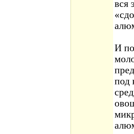
вся 
«сд
алю
И по
моло
пред
под 
сред
ово
мик
алю