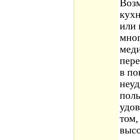
Возм
кухн
или 
мног
меди
пере
в по
неуд
поль
удов
том,
выс