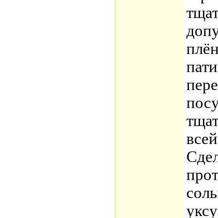
тщат
допу
плён
пати
пере
посу
тщат
всей
Сдел
прот
соль
уксу