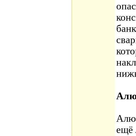
опас
конс
банк
сва
кото
накл
ниж
Алю
Алю
ещё 