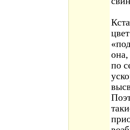
свин
Кста
цве
«по
она,
по с
уско
высв
Поэт
таки
прио
возб