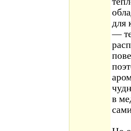
тепл
обла
для 
— т
расп
пове
поэт
аром
чудн
в ме
сами