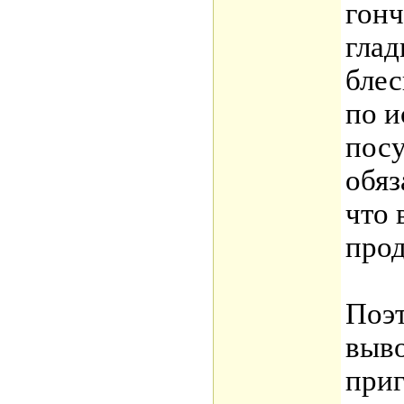
гон
глад
блес
по и
пос
обяз
что 
прод
Поэт
выво
приг