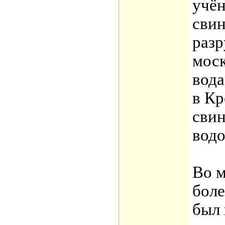
учён
свин
разр
мос
вода
в Кр
сви
вод
Во м
боле
был 