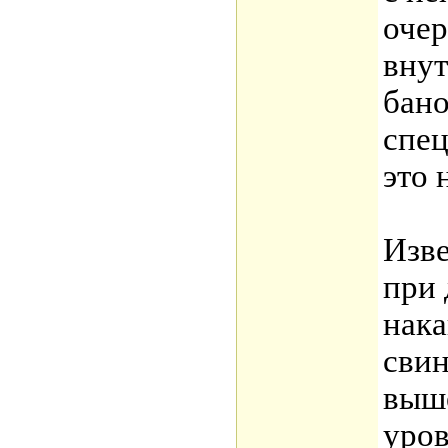
очер
вну
бан
спец
это 
Изве
при 
нака
свин
выш
уров