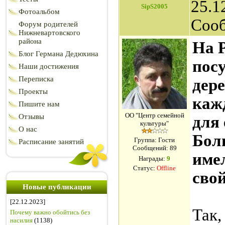
25.1
SipS2005
Фотоальбом
Соо
Форум родителей
Нижневартовского
района
На 
Блог Германа Дедюхина
пос
Наши достижения
Переписка
дер
Проекты
каж
Пишите нам
ОО "Центр семейной
Отзывы
для 
культуры"
О нас
Бол
Группа: Гости
Расписание занятий
Сообщений:
89
име
Награды:
9
Статус:
Offline
сво
Новые публикации
[22.12.2023]
Так,
Почему важно обойтись без
насилия
(1138)