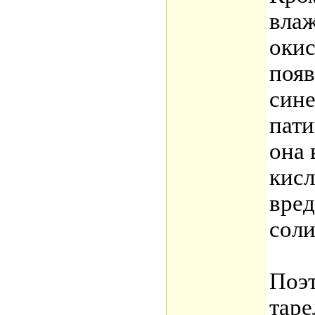
влаж
окис
появ
сине
пати
она 
кисл
вред
соли
Поэт
таре