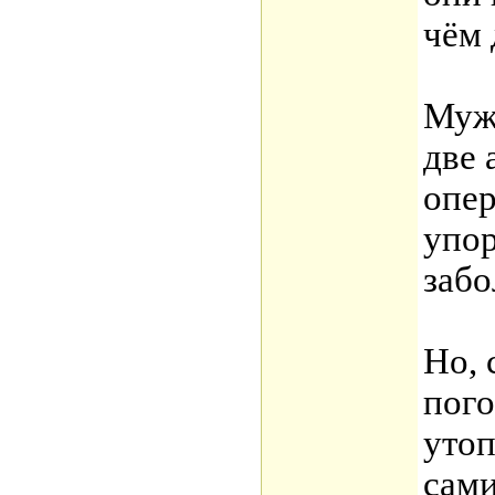
чём 
Муж
две
опе
упор
забо
Но, 
пого
уто
сам