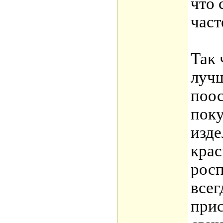
что 
част
Так 
лучш
поос
поку
изде
крас
росп
всег
прис