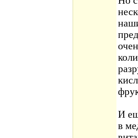
Но с
неск
наш
пред
оче
коли
раз
кисл
фрук
И ещ
в ме
вита