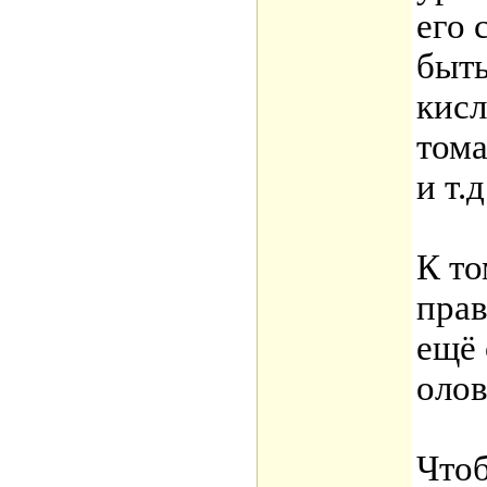
его 
быть
кисл
тома
и т.д
К то
прав
ещё
олов
Чтоб