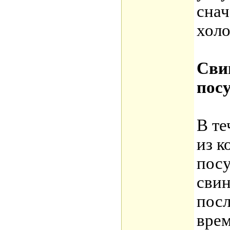
снач
холо
Сви
пос
В те
из к
посу
свин
посл
врем