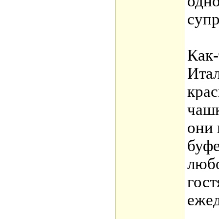
одн
супр
Как-
Итал
крас
чашк
они 
буфе
любо
гост
ежед