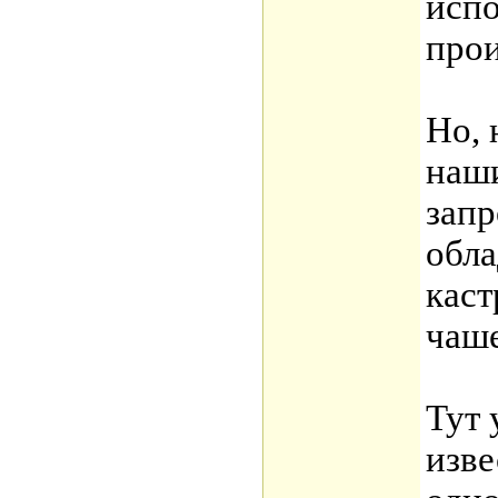
испо
прои
Но, 
наш
запр
обла
каст
чаше
Тут 
изв