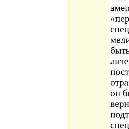
амер
«пер
спе
меди
быть
лите
пост
отра
он б
верн
под
спец