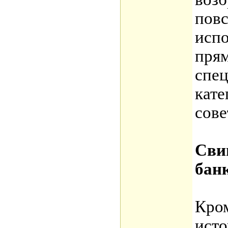
пов
испо
пря
спе
кате
сове
Сви
бан
Кро
исто