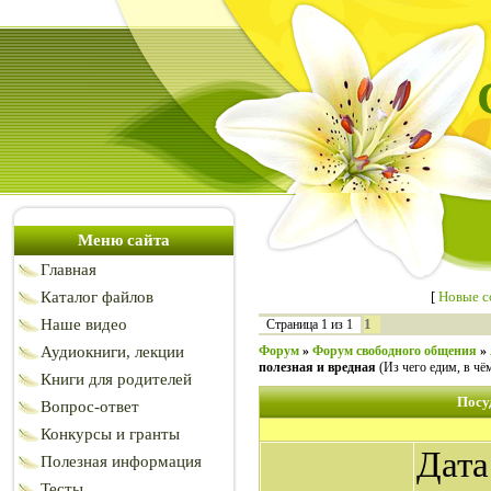
Меню сайта
Главная
Каталог файлов
[
Новые 
Наше видео
1
Страница
1
из
1
Аудиокниги, лекции
Форум
»
Форум свободного общения
»
полезная и вредная
(Из чего едим, в чё
Книги для родителей
Посу
Вопрос-ответ
Конкурсы и гранты
Дата
Полезная информация
Тесты