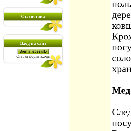
поль
дер
Статистика
ков
Кром
Вход на сайт
посу
Войти через uID
соло
Старая форма входа
хран
Мед
Сле
посу