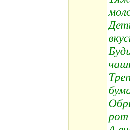
мол
Дет
вкус
Буди
чаш
Тре
бум
Обр
рот
А вч