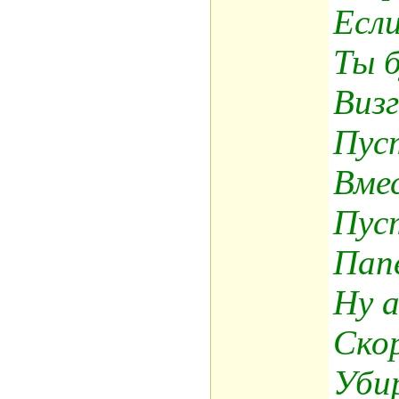
Если
Ты б
Визг
Пус
Вмес
Пуст
Папе
Ну 
Скор
Уби