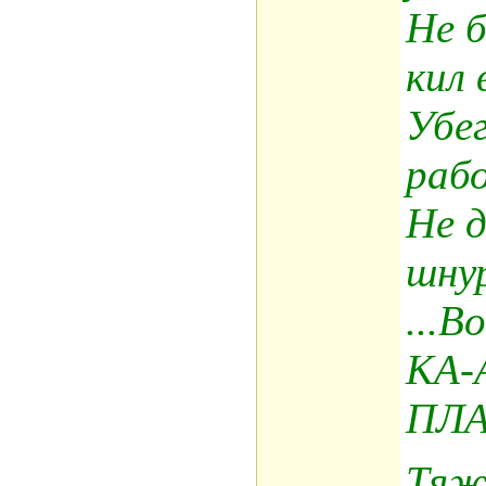
Не б
кил 
Убе
раб
Не 
шнур
...В
КА-
ПЛА
Тяж