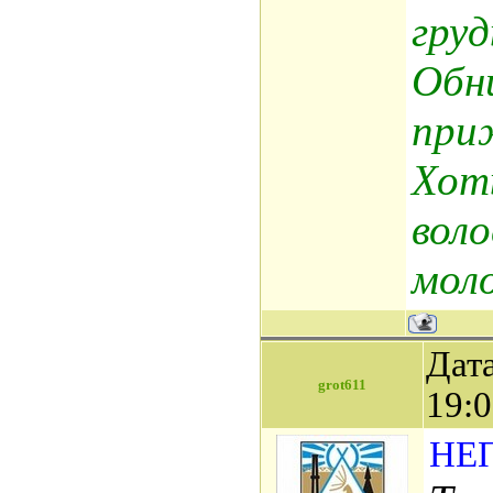
груд
Обни
приж
Хот
воло
моло
Дата
grot611
19:
НЕ