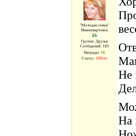
Хор
Про
вес
"Молодая семья"
Нижневартовск
Группа: Друзья
Отв
Сообщений:
185
Награды:
16
Мам
Статус:
Offline
Не 
Дел
Мож
На 
Нож