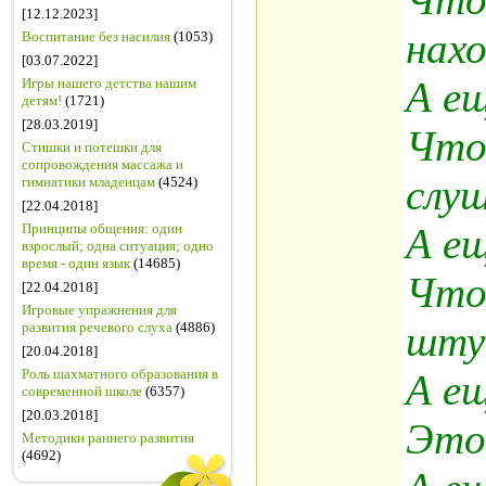
[12.12.2023]
нах
Воспитание без насилия
(1053)
[03.07.2022]
А ещ
Игры нашего детства нашим
детям!
(1721)
[28.03.2019]
Что
Стишки и потешки для
сопровождения массажа и
слу
гимнатики младенцам
(4524)
[22.04.2018]
Принципы общения: один
А ещ
взрослый; одна ситуация; одно
время - один язык
(14685)
Что
[22.04.2018]
Игровые упражнения для
шту
развития речевого слуха
(4886)
[20.04.2018]
Роль шахматного образования в
А ещ
современной школе
(6357)
[20.03.2018]
Это 
Методики раннего развития
(4692)