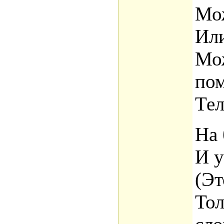
Мож
Или
Мож
пом
Тел
На 
И у
(Эт
Тол