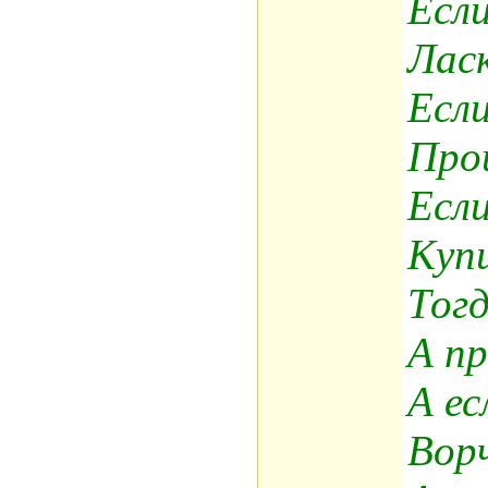
Если
Ласк
Если
Пpо
Есл
Кyп
Тогд
А п
А ес
Воpч