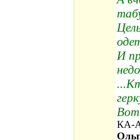
таб
Целы
одет
И п
недо
...К
герк
Вот
КА-
Ольг