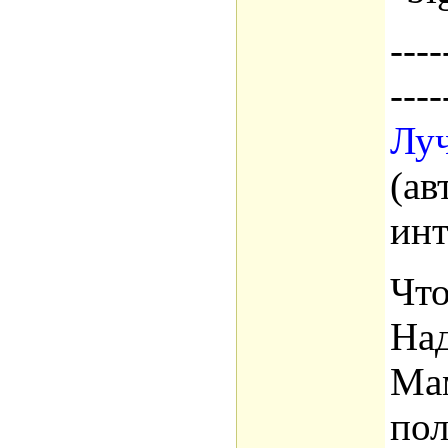
----
----
Луч
(ав
инт
Что
Над
Мам
пол