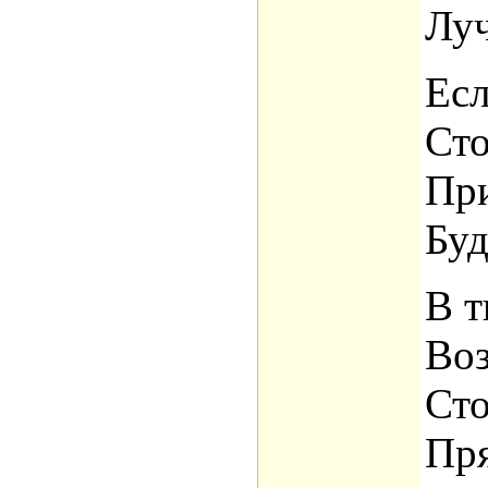
Луч
Есл
Сто
При
Буд
В т
Воз
Сто
Пря