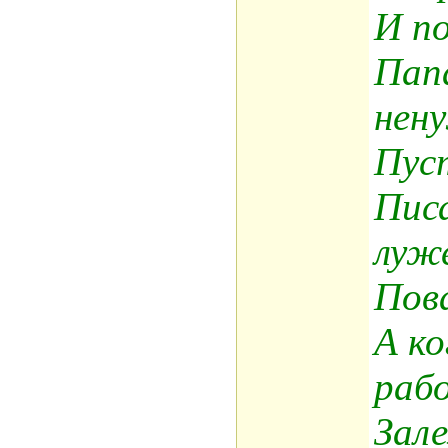
И по
Пап
нен
Пус
Писа
луж
Пова
А ко
раб
Зале