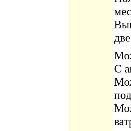
мес
Вы
две
Мож
С а
Мож
под
Мо
ват