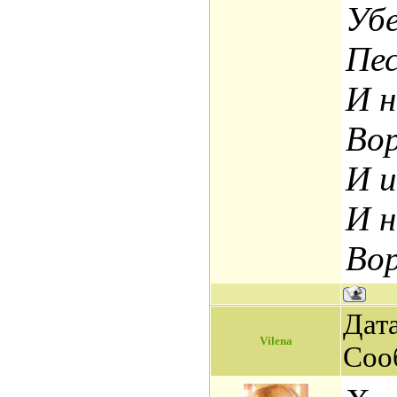
Убе
Пес
И н
Вор
И и
И н
Вор
Дата
Vilena
Соо