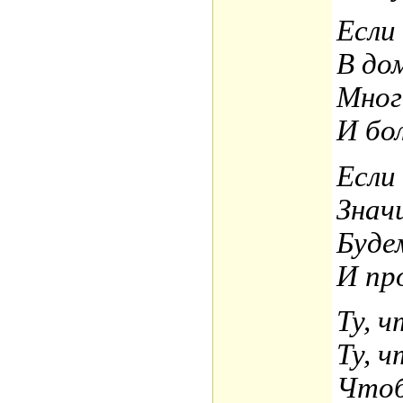
Если
В до
Мног
И бо
Если
Знач
Буде
И пр
Ту, 
Ту, ч
Чтоб