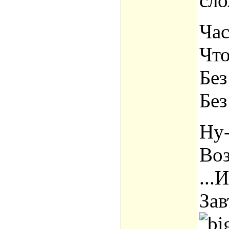
сло
Час
Что
Без
Без
Ну-
Воз
...
Зав