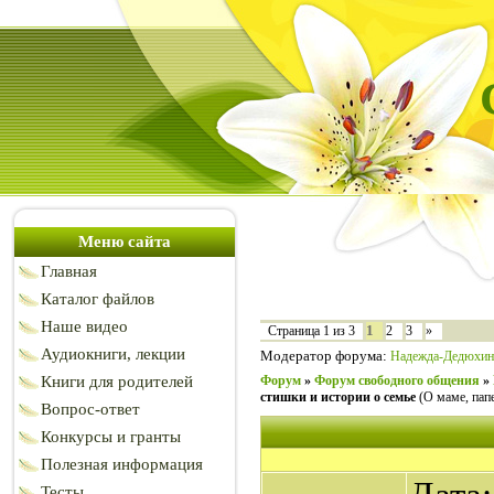
Меню сайта
Главная
Каталог файлов
Наше видео
1
Страница
1
из
3
2
3
»
Аудиокниги, лекции
Модератор форума:
Надежда-Дедюхин
Книги для родителей
Форум
»
Форум свободного общения
»
стишки и истории о семье
(О маме, папе
Вопрос-ответ
Конкурсы и гранты
Полезная информация
Тесты