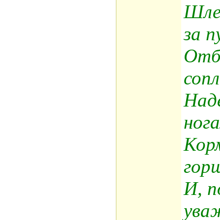
Шле
за п
Отб
сопл
Над
ног
Кор
гор
И, п
ува