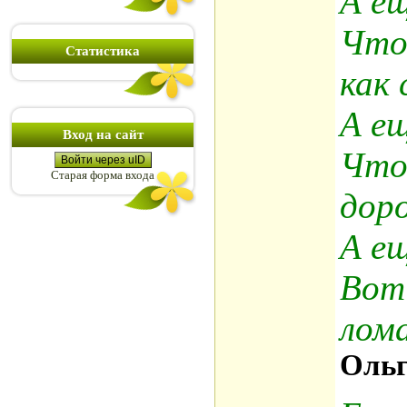
А ещ
Что
Статистика
как 
А ещ
Вход на сайт
Что
Войти через uID
Старая форма входа
дор
А ещ
Вот 
лома
Ольг