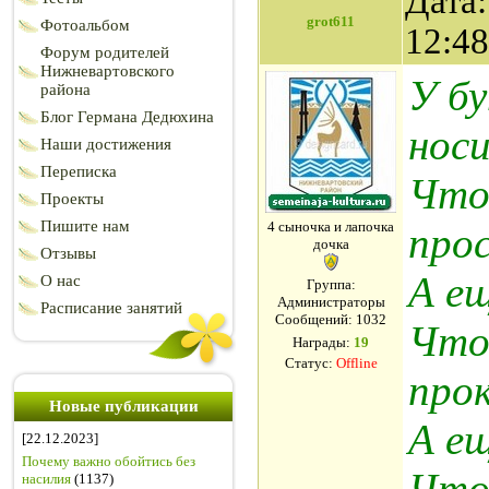
Дата:
grot611
Фотоальбом
12:4
Форум родителей
Нижневартовского
У бу
района
Блог Германа Дедюхина
носи
Наши достижения
Переписка
Чтоб
Проекты
Пишите нам
4 сыночка и лапочка
про
дочка
Отзывы
А ещ
О нас
Группа:
Администраторы
Расписание занятий
Сообщений:
1032
Что
Награды:
19
Статус:
Offline
прок
Новые публикации
А ещ
[22.12.2023]
Почему важно обойтись без
Чтоб
насилия
(1137)