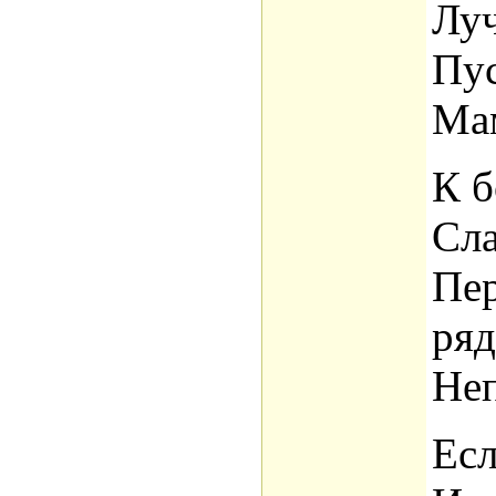
Луч
Пус
Мам
К б
Сла
Пер
ряд
Неп
Есл