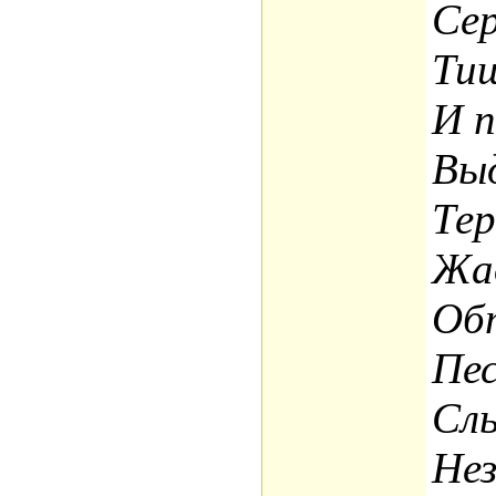
Сер
Тиш
И п
Выд
Тер
Жад
Обт
Пес
Слы
Нез