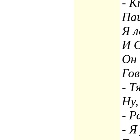
- К
Паш
Я л
И 
Он 
Гов
- Т
Ну,
- Р
- Я