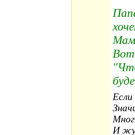
Пап
хоче
Мам
Вот 
"Чт
буд
Если
Знач
Мног
И жу