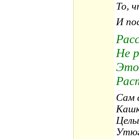
То, 
И пос
Расс
Не р
Это
Рас
Сам 
Кашк
Целы
Утюг