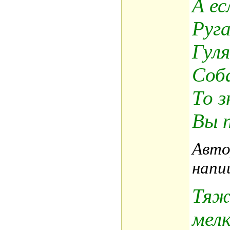
А ес
Рyг
Гyля
Соб
То з
Вы 
Авто
напи
Тяж
мелк