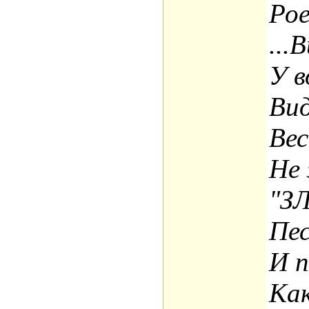
Рое
...
У в
Вид
Вес
Не 
"З
Пес
И п
Ка