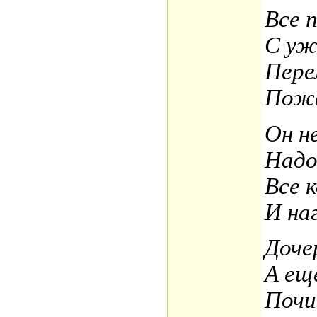
Все 
С уж
Пере
Пожа
Он н
Надо
Все 
И на
Доче
А ещ
Почи