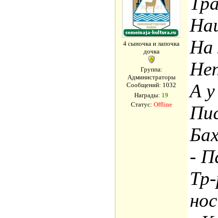
Тра
Наш
На 
4 сыночка и лапочка
дочка
Не
Группа:
Администраторы
А у
Сообщений:
1032
Награды:
19
Статус:
Offline
Пи
Бах
- П
Тр-
нос