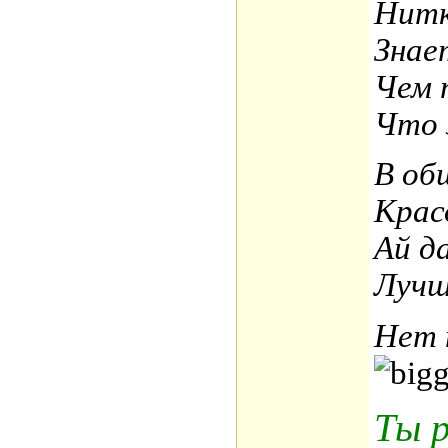
Нитк
Знае
Чем 
Что 
В об
Крас
Ай да
Лучш
Нет 
Ты 