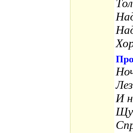
Тол
Над
Над
Хо
Про
Ноч
Лез
И н
Щу
Спр