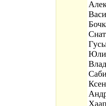
Алек
Вас
Бочк
Снат
Гусь
Юлия
Влад
Саби
Ксен
Андр
Хаап