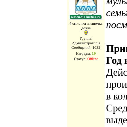
муль
семь
посм
4 сыночка и лапочка
дочка
Группа:
Администраторы
При
Сообщений:
1032
Награды:
19
Год 
Статус:
Offline
Дейс
прои
в ко
Сред
выде