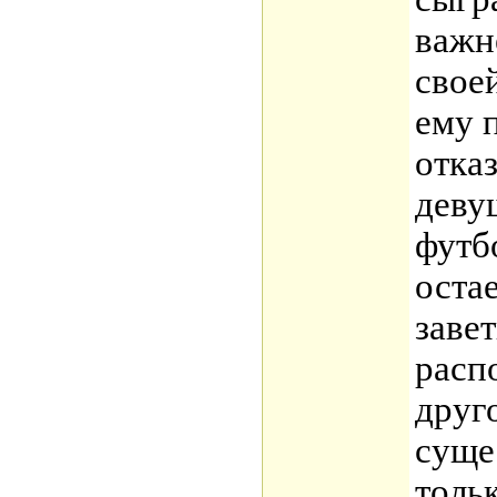
важн
свое
ему 
отка
деву
футбо
оста
заве
расп
друг
суще
тольк