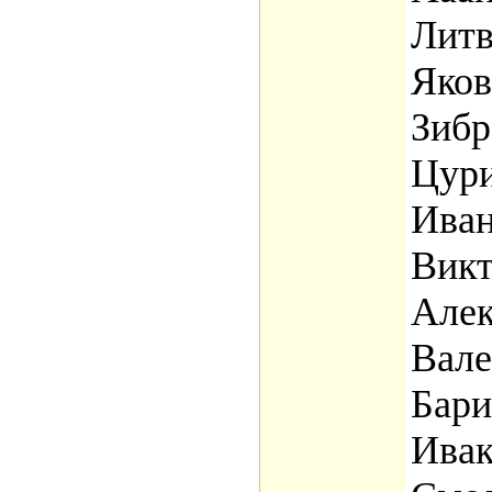
Литв
Яков
Зибр
Цури
Иван
Викт
Алек
Вал
Бари
Ивак