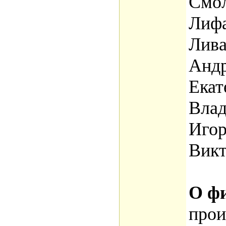
Смол
Лифа
Лива
Андр
Екат
Влад
Игор
Вик
О ф
прои