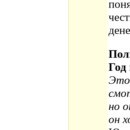
поня
чест
дене
Пол
Год
Это
смо
но о
он х