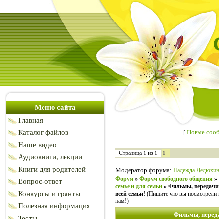
Меню сайта
Главная
Каталог файлов
[
Новые соо
Наше видео
1
Страница
1
из
1
Аудиокниги, лекции
Книги для родителей
Модератор форума:
Надежда-Дедюхин
Форум
»
Форум свободного общения
»
Вопрос-ответ
семье и для семьи
»
Фильмы, передачи,
Конкурсы и гранты
всей семьи!
(Пишите что вы посмотрели 
нам!)
Полезная информация
Фильмы, переда
Тесты