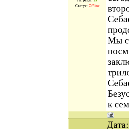
Награды:
19
второ
Статус:
Offline
Себа
прод
Мы с
посм
закл
трил
Себа
Безу
к се
Дата: