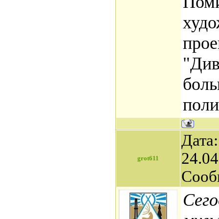
Пом
худо
прое
"Див
боль
поли
Дата:
24.04
grot611
Сооб
Сего