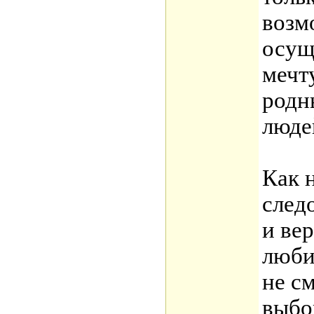
возм
осущ
мечту
родн
люде
Как н
след
и ве
люби
не см
выбо