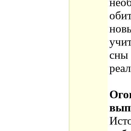
нео
обит
новы
учи
сны 
реал
Ого
вып
Исто