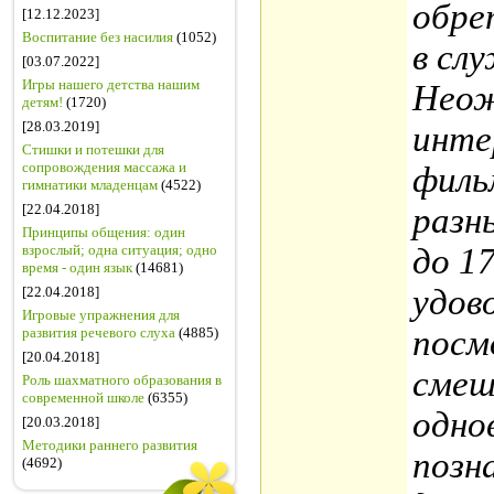
обре
[12.12.2023]
Воспитание без насилия
(1052)
в сл
[03.07.2022]
Игры нашего детства нашим
Нео
детям!
(1720)
[28.03.2019]
инте
Стишки и потешки для
сопровождения массажа и
филь
гимнатики младенцам
(4522)
[22.04.2018]
разн
Принципы общения: один
взрослый; одна ситуация; одно
до 1
время - один язык
(14681)
удов
[22.04.2018]
Игровые упражнения для
посм
развития речевого слуха
(4885)
[20.04.2018]
смеш
Роль шахматного образования в
современной школе
(6355)
одно
[20.03.2018]
Методики раннего развития
позн
(4692)