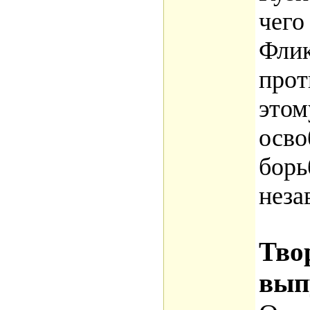
чего
Фли
прот
этом
осво
борь
неза
Тво
вып