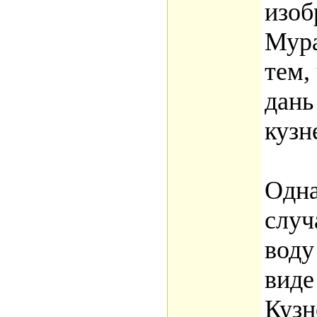
изоб
Мура
тем,
дань
кузн
Одн
случ
воду
виде
Кузн