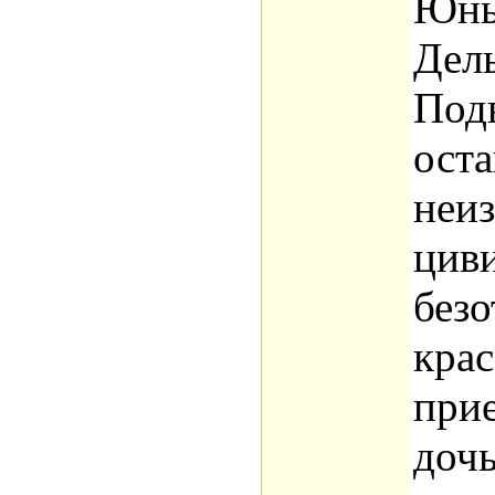
Юны
Дел
Под
ост
неиз
цив
безо
кра
при
дочь