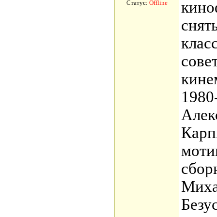
кино
Статус:
Offline
снят
клас
сове
кине
1980
Алек
Карп
моти
сбор
Миха
Безу