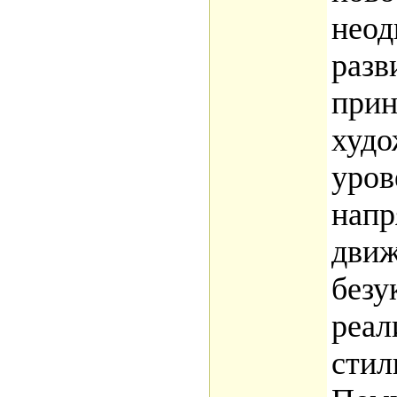
неод
разв
прин
худо
уров
нап
движ
безу
реал
стил