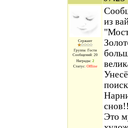
Сооб
из ва
"Мост
Золот
Сержант
Группа: Гости
больш
Сообщений:
20
Награды:
2
велик
Статус:
Offline
Унесё
поиск
Нарни
снов!!
Это м
худож