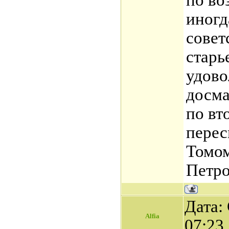
по во
иногд
совет
старь
удово
досма
по вт
перес
Томом
Петр
Дата: 
Alfia
07:23