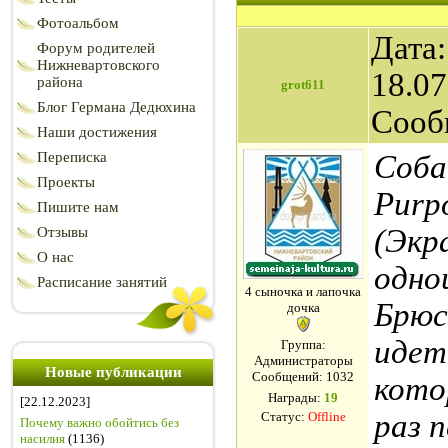
Фотоальбом
Дата:
Форум родителей
Нижневартовского
18.07
района
grot611
Блог Германа Дедюхина
Сооб
Наши достижения
Переписка
Соба
Проекты
Purpo
Пишите нам
(Экр
Отзывы
О нас
одно
Расписание занятий
4 сыночка и лапочка
Брюс
дочка
идет 
Группа:
Администраторы
Новые публикации
Сообщений:
1032
кото
Награды:
19
[22.12.2023]
раз 
Статус:
Offline
Почему важно обойтись без
насилия
(1136)