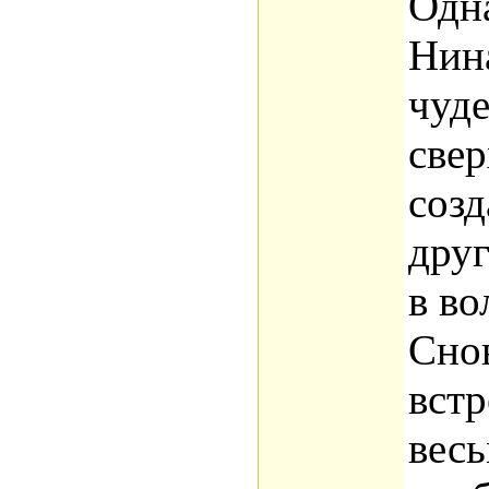
Одн
Нин
чуд
свер
созд
дру
в в
Снов
встр
вес