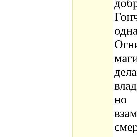
добр
Гонч
одн
Огн
маги
дел
влад
но
вза
сме