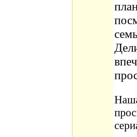
пла
пос
семь
Дел
впеч
про
Наша
прос
сери