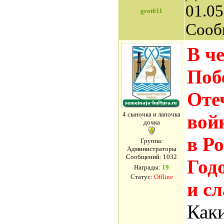
01.05
grot611
Сооб
В че
Поб
Оте
4 сыночка и лапочка
войн
дочка
в Р
Группа:
Администраторы
Сообщений:
1032
Год
Награды:
19
Статус:
Offline
и с
Как