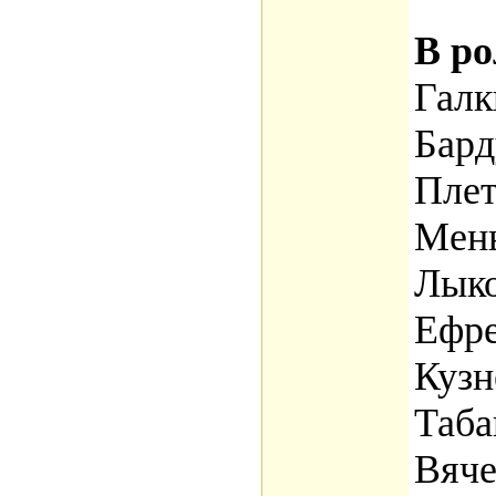
В ро
Галк
Бард
Плет
Мень
Лыко
Ефр
Кузн
Таба
Вяче