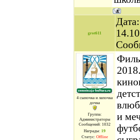
Дата:
14.10
grot611
Сооб
Филь
2018
кино
детс
4 сыночка и лапочка
влюб
дочка
и ме
Группа:
Администраторы
Сообщений:
1032
футб
Награды:
19
сыгр
Статус:
Offline