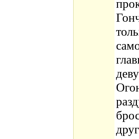
прок
Гон
толь
сам
гла
дев
Огон
разд
брос
друг