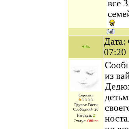
все 3
семе
Дата: 
Alfia
07:20
Сооб
из ва
Дедюх
детьм
Сержант
Группа: Гости
своег
Сообщений:
20
Награды:
2
носта
Статус:
Offline