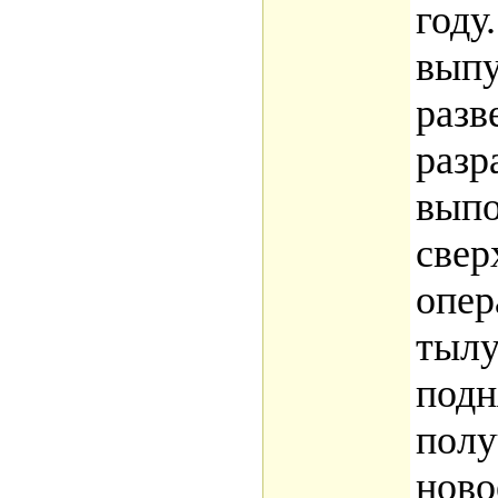
году
выпу
разв
разр
вып
свер
опер
тылу
подн
полу
ново