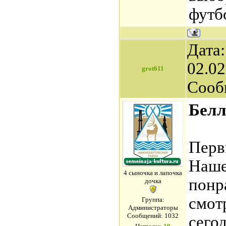
футб
Дата:
02.02
grot611
Сооб
Белл
Перв
Наше
4 сыночка и лапочка
понр
дочка
смот
Группа:
Администраторы
Сообщений:
1032
сего