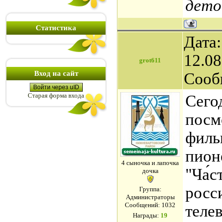
дето
Статистика
Дата:
12.08
grot611
Вход на сайт
Сооб
Войти через uID
Старая форма входа
Сего
посм
филь
пион
4 сыночка и лапочка
"Ча́
дочка
росс
Группа:
Администраторы
Сообщений:
1032
теле
Награды:
19