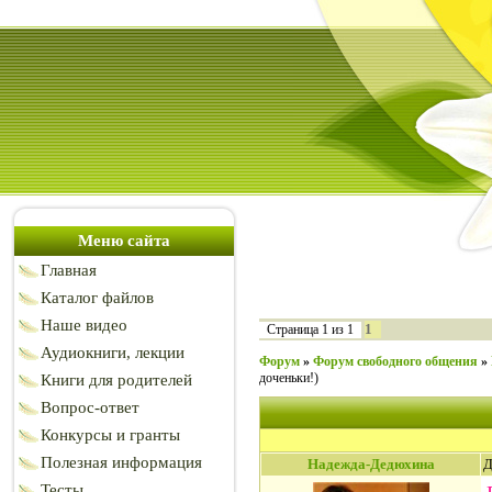
Меню сайта
Главная
Каталог файлов
Наше видео
1
Страница
1
из
1
Аудиокниги, лекции
Форум
»
Форум свободного общения
»
доченьки!)
Книги для родителей
Вопрос-ответ
Конкурсы и гранты
Полезная информация
Надежда-Дедюхина
Д
Тесты