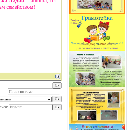
ьки Лидии! Танюша, ты
ем семейством!
оиск: