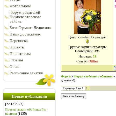
Фотоальбом
Форум родителей
Нижневартовского
района
Блог Германа Дедюхина
Наши достижения
Центр семейной культуры
Переписка
Группа: Администраторы
Проекты
Сообщений:
395
Пишите нам
Награды:
19
Отзывы
Статус:
Offline
О нас
Расписание занятий
Форум
»
Форум свободного общения
»
доченьки!)
1
Страница
1
из
1
Новые публикации
[22.12.2023]
Почему важно обойтись без
насилия
(1135)