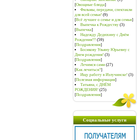
[
Овощные блюда
]
Фильмы, передачи, спектакли
для всей семьи!
(9)
[
Всё лучшее о семье и для семьи
]
Выпечка к Рождеству
(3)
[
Выпечка
]
Надежду Дедюхину с Днём
Рождения!!!
(59)
[
Поздравления
]
Босикову Ульяну Юрьевну с
Днем рождения!
(3)
[
Поздравления
]
Лечимся сами
(27)
[
Как лечиться?
]
Ищу работу в Излучинске!
(3)
[
Полезная информация
]
Татьяна, с ДНЁМ
РОЖДЕНИЯ!
(25)
[
Поздравления
]
Социальные услуги