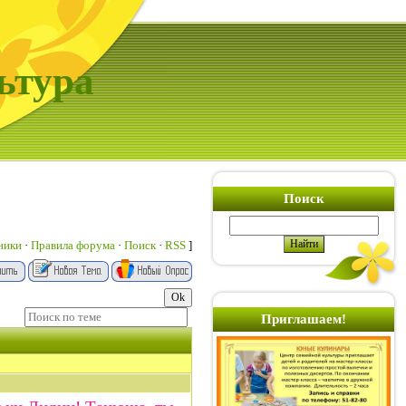
ьтура
Поиск
ники
·
Правила форума
·
Поиск
·
RSS
]
Приглашаем!