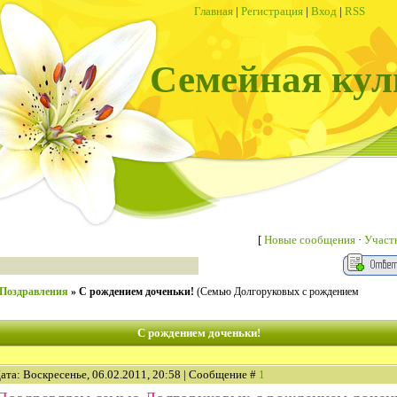
Главная
|
Регистрация
|
Вход
|
RSS
Семейная кул
[
Новые сообщения
·
Участ
Поздравления
»
С рождением доченьки!
(Семью Долгоруковых с рождением
С рождением доченьки!
ата: Воскресенье, 06.02.2011, 20:58 | Сообщение #
1