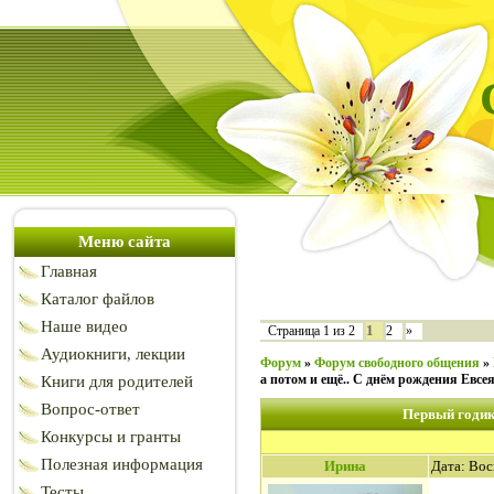
Меню сайта
Главная
Каталог файлов
Наше видео
1
Страница
1
из
2
2
»
Аудиокниги, лекции
Форум
»
Форум свободного общения
»
а потом и ещё.. С днём рождения Евсея
Книги для родителей
Вопрос-ответ
Первый годик!
Конкурсы и гранты
Полезная информация
Ирина
Дата: Вос
Тесты