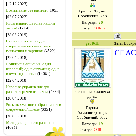
[12.12.2023]
Воспитание без насилия
(1051)
Группа: Друзья
Сообщений:
758
[03.07.2022]
Награды:
26
Игры нашего детства нашим
детям!
(1719)
Статус:
Offline
[28.03.2019]
Стишки и потешки для
grot611
Дата: Воскре
сопровождения массажа и
СПАС
гимнатики младенцам
(4522)
[22.04.2018]
Принципы общения: один
взрослый; одна ситуация; одно
время - один язык
(14681)
[22.04.2018]
Игровые упражнения для
развития речевого слуха
(4884)
4 сыночка и лапочка
дочка
[20.04.2018]
Роль шахматного образования в
Группа:
современной школе
(6354)
Администраторы
[20.03.2018]
Сообщений:
1032
Методики раннего развития
Награды:
19
(4691)
Статус:
Offline