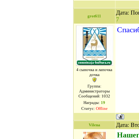
Дата: По
grot611
7
Спасиб
4 сыночка и лапочка
дочка
Группа:
Администраторы
Сообщений:
1032
Награды:
19
Статус:
Offline
Дата: Вт
Vilena
Нашег