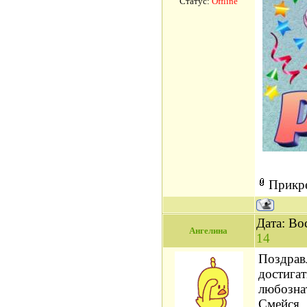
Статус:
Offline
Прикр
Дата: Во
Ангелина
14
Поздрав
достигат
любозна
Смейся,