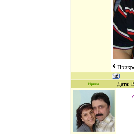
Прикр
Дата: 
Ирина