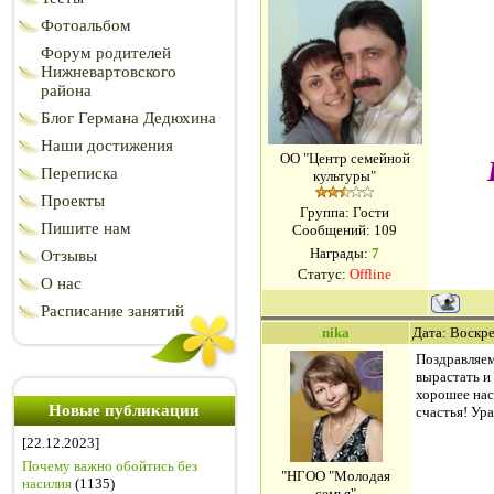
Фотоальбом
Форум родителей
Нижневартовского
района
Блог Германа Дедюхина
Наши достижения
ОО "Центр семейной
Переписка
культуры"
Проекты
Группа: Гости
Пишите нам
Сообщений:
109
Награды:
7
Отзывы
Статус:
Offline
О нас
Расписание занятий
nika
Дата: Воскре
Поздравляем
вырастать и
хорошее нас
Новые публикации
счастья! Ура
[22.12.2023]
Почему важно обойтись без
"НГОО "Молодая
насилия
(1135)
семья"