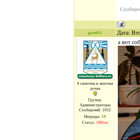
Сообщен
Дата: Вт
grot611
а вот со
4 сыночка и лапочка
дочка
Группа:
Администраторы
Сообщений:
1032
Награды:
19
Статус:
Offline