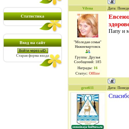
Vilena
Дата: Понеде
Евсеюш
Статистика
здоров
Папу и 
"Молодая семья"
Вход на сайт
Нижневартовск
Войти через uID
Старая форма входа
Группа: Друзья
Сообщений:
185
Награды:
16
Статус:
Offline
grot611
Дата: Понеде
Спасибо