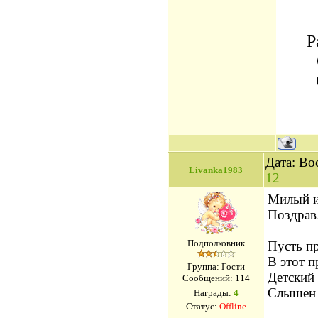
Р
Дата: Во
Livanka1983
12
Милый и
Поздрав
Подполковник
Пусть п
В этот п
Группа: Гости
Детский 
Сообщений:
114
Слышен 
Награды:
4
Статус:
Offline