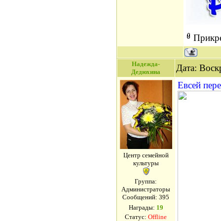
Прикр
Надежда-
Дата: Воск
Дедюхина
Евсей пер
Центр семейной
культуры
Группа:
Администраторы
Сообщений:
395
Награды:
19
Статус:
Offline