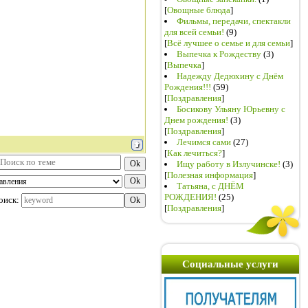
[
Овощные блюда
]
Фильмы, передачи, спектакли
для всей семьи!
(9)
[
Всё лучшее о семье и для семьи
]
Выпечка к Рождеству
(3)
[
Выпечка
]
Надежду Дедюхину с Днём
Рождения!!!
(59)
[
Поздравления
]
Босикову Ульяну Юрьевну с
Днем рождения!
(3)
[
Поздравления
]
Лечимся сами
(27)
[
Как лечиться?
]
Ищу работу в Излучинске!
(3)
[
Полезная информация
]
Татьяна, с ДНЁМ
РОЖДЕНИЯ!
(25)
оиск:
[
Поздравления
]
Социальные услуги