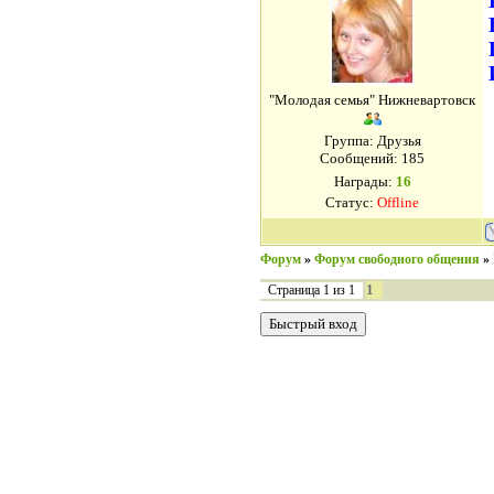
"Молодая семья" Нижневартовск
Группа: Друзья
Сообщений:
185
Награды:
16
Статус:
Offline
Форум
»
Форум свободного общения
»
1
Страница
1
из
1