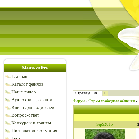
Меню сайта
Главная
Каталог файлов
Наше видео
1
Страница
1
из
1
Аудиокниги, лекции
Форум
»
Форум свободного общения
»
Книги для родителей
Вопрос-ответ
Конкурсы и гранты
SipS2005
Д
Полезная информация
Тесты