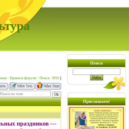
ьтура
Поиск
ники
·
Правила форума
·
Поиск
·
RSS
]
Приглашаем!
ельных праздников —