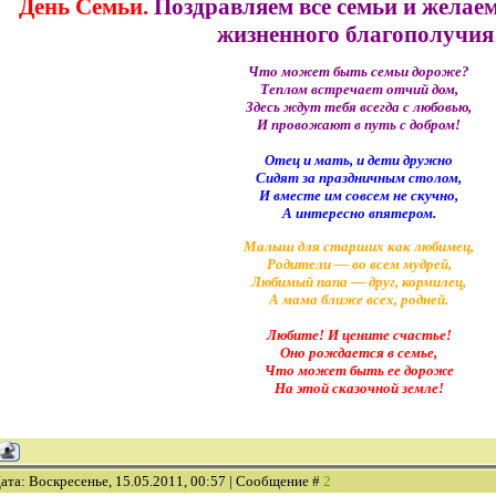
День Семьи.
Поздравляем все семьи и желаем
жизненного благополучия
Что может быть семьи дороже?
Теплом встречает отчий дом,
Здесь ждут тебя всегда с любовью,
И провожают в путь с добром!
Отец и мать, и дети дружно
Сидят за праздничным столом,
И вместе им совсем не скучно,
А интересно впятером.
Малыш для старших как любимец,
Родители — во всем мудрей,
Любимый папа — друг, кормилец,
А мама ближе всех, родней.
Любите! И цените счастье!
Оно рождается в семье,
Что может быть ее дороже
На этой сказочной земле!
ата: Воскресенье, 15.05.2011, 00:57 | Сообщение #
2