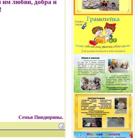
 им любви, добра и
!
Семья Пиндюрины.