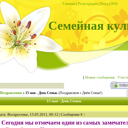
Главная
|
Регистрация
|
Вход
|
RSS
Семейная кул
[
Новые сообщения
·
Участ
Поздравления
»
15 мая - День Семьи.
(Поздравляем с Днём Семьи!)
15 мая - День Семьи.
ата: Воскресенье, 15.05.2011, 00:12 | Сообщение #
1
Сегодня мы отмечаем один из самых замечат