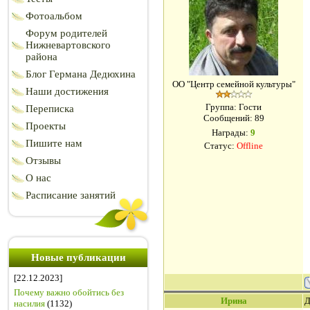
Фотоальбом
Форум родителей
Нижневартовского
района
Блог Германа Дедюхина
ОО "Центр семейной культуры"
Наши достижения
Группа: Гости
Переписка
Сообщений:
89
Проекты
Награды:
9
Пишите нам
Статус:
Offline
Отзывы
О нас
Расписание занятий
Новые публикации
[22.12.2023]
Почему важно обойтись без
Ирина
Д
насилия
(1132)