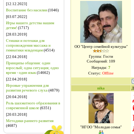
[12.12.2023]
Воспитание без насилия
(1046)
[03.07.2022]
Игры нашего детства нашим
детям!
(1717)
[28.03.2019]
Стишки и потешки для
сопровождения массажа и
ОО "Центр семейной культуры"
гимнатики младенцам
(4514)
Группа: Гости
[22.04.2018]
Сообщений:
109
Принципы общения: один
Награды:
7
взрослый; одна ситуация; одно
время - один язык
(14662)
Статус:
Offline
[22.04.2018]
Игровые упражнения для
nika
Д
развития речевого слуха
(4879)
[20.04.2018]
Роль шахматного образования в
современной школе
(6351)
[20.03.2018]
Методики раннего развития
(4687)
"НГОО "Молодая семья"