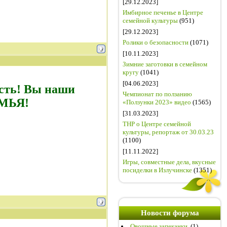
[29.12.2023]
Имбирное печенье в Центре
семейной культуры
(951)
[29.12.2023]
Ролики о безопасности
(1071)
[10.11.2023]
Зимние заготовки в семейном
кругу
(1041)
[04.06.2023]
есть! Вы наши
Чемпионат по ползанию
ЕМЬЯ!
«Ползунки 2023» видео
(1565)
[31.03.2023]
ТНР о Центре семейной
культуры, репортаж от 30.03.23
(1100)
[11.11.2022]
Игры, совместные дела, вкусные
посиделки в Излучинске
(1351)
Новости форума
Овощные запеканки.
(1)