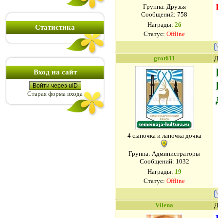
Группа: Друзья
Сообщений:
758
Награды:
26
Статистика
Статус:
Offline
grot611
Д
Вход на сайт
Войти через uID
Старая форма входа
4 сыночка и лапочка дочка
Группа: Администраторы
Сообщений:
1032
Награды:
19
Статус:
Offline
Vilena
Д