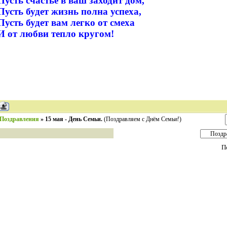
Пусть счастье в ваш заходит дом,
Пусть будет жизнь полна успеха,
Пусть будет вам легко от смеха
И от любви тепло кругом!
Поздравления
»
15 мая - День Семьи.
(Поздравляем с Днём Семьи!)
П