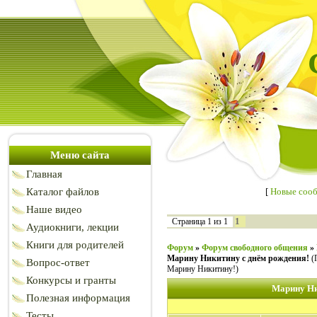
Меню сайта
Главная
Каталог файлов
[
Новые соо
Наше видео
1
Страница
1
из
1
Аудиокниги, лекции
Книги для родителей
Форум
»
Форум свободного общения
»
Марину Никитину с днём рождения!
(
Вопрос-ответ
Марину Никитину!)
Конкурсы и гранты
Марину Ни
Полезная информация
Тесты