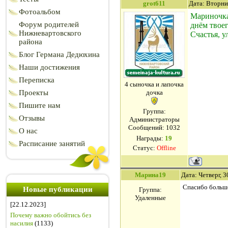
grot611
Дата: Вторни
Фотоальбом
Мариночка,
Форум родителей
днём твое
Нижневартовского
Счастья, у
района
Блог Германа Дедюхина
Наши достижения
Переписка
4 сыночка и лапочка
Проекты
дочка
Пишите нам
Группа:
Отзывы
Администраторы
Сообщений:
1032
О нас
Награды:
19
Расписание занятий
Статус:
Offline
Марина19
Дата: Четверг, 
Спасибо большо
Новые публикации
Группа:
Удаленные
[22.12.2023]
Почему важно обойтись без
насилия
(1133)