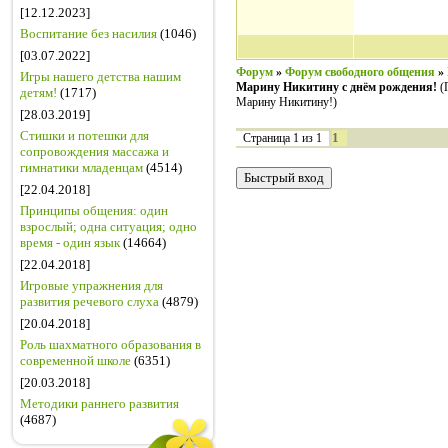
[12.12.2023]
Воспитание без насилия
(1046)
[03.07.2022]
Форум
»
Форум свободного общения
»
Игры нашего детства нашим
Марину Никитину с днём рождения!
(
детям!
(1717)
Марину Никитину!)
[28.03.2019]
Стишки и потешки для
1
Страница
1
из
1
сопровождения массажа и
гимнатики младенцам
(4514)
[22.04.2018]
Принципы общения: один
взрослый; одна ситуация; одно
время - один язык
(14664)
[22.04.2018]
Игровые упражнения для
развития речевого слуха
(4879)
[20.04.2018]
Роль шахматного образования в
современной школе
(6351)
[20.03.2018]
Методики раннего развития
(4687)