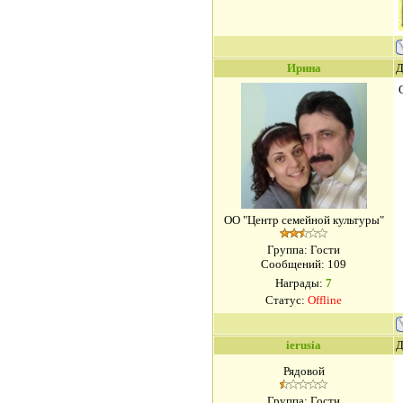
Ирина
Д
ОО "Центр семейной культуры"
Группа: Гости
Сообщений:
109
Награды:
7
Статус:
Offline
ierusia
Д
Рядовой
Группа: Гости