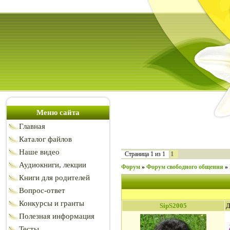
Меню сайта
Главная
Каталог файлов
Наше видео
1
Страница
1
из
1
Аудиокниги, лекции
Форум
»
Форум свободного общения
»
Книги для родителей
Вопрос-ответ
Конкурсы и гранты
SipS2005
Д
Полезная информация
Тесты