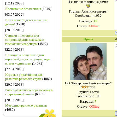
4 сыночка и лапочка дочка
[12.12.2023]
Воспитание без насилия
(1049)
Группа: Администраторы
[03.07.2022]
Сообщений:
1032
Игры нашего детства нашим
Награды:
19
детям!
(1718)
Статус:
Offline
[28.03.2019]
Стишки и потешки для
Ирина
Д
сопровождения массажа и
гимнатики младенцам
(4517)
[22.04.2018]
Принципы общения: один
взрослый; одна ситуация; одно
время - один язык
(14672)
[22.04.2018]
Игровые упражнения для
развития речевого слуха
(4882)
ОО "Центр семейной культуры"
[20.04.2018]
Роль шахматного образования в
Группа: Гости
современной школе
(6353)
Сообщений:
109
[20.03.2018]
Награды:
7
Методики раннего развития
Статус:
Offline
(4689)