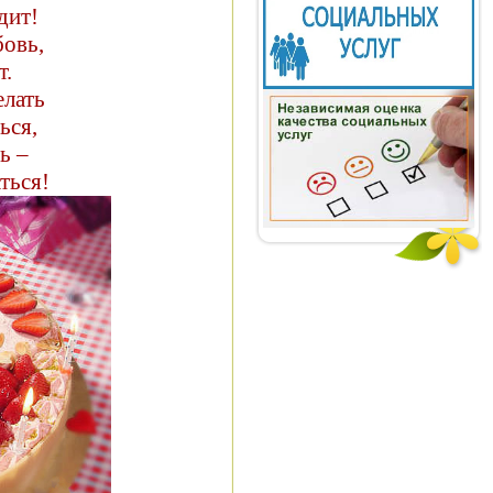
дит!
бовь,
т.
елать
ься,
ь –
ться!