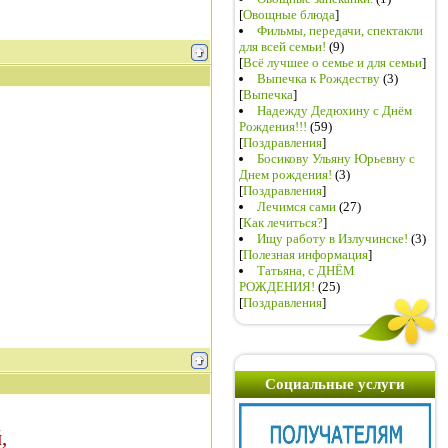
[
Овощные блюда
]
Фильмы, передачи, спектакли
для всей семьи!
(9)
[
Всё лучшее о семье и для семьи
]
Выпечка к Рождеству
(3)
[
Выпечка
]
Надежду Дедюхину с Днём
Рождения!!!
(59)
[
Поздравления
]
Босикову Ульяну Юрьевну с
Днем рождения!
(3)
[
Поздравления
]
Лечимся сами
(27)
[
Как лечиться?
]
Ищу работу в Излучинске!
(3)
[
Полезная информация
]
Татьяна, с ДНЁМ
РОЖДЕНИЯ!
(25)
[
Поздравления
]
Социальные услуги
,