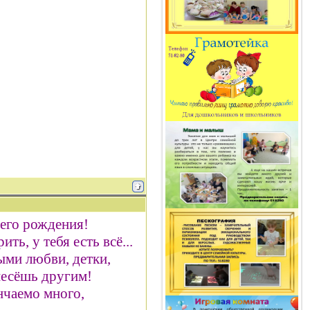
оего рождения!
ить, у тебя есть всё...
ыми любви, детки,
несёшь другим!
ончаемо много,