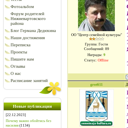
Фотоальбом
Форум родителей
Нижневартовского
района
Блог Германа Дедюхина
ОО "Центр семейной культуры"
Наши достижения
Группа: Гости
Переписка
Сообщений:
89
Проекты
Награды:
9
Пишите нам
Статус:
Offline
Отзывы
О нас
Расписание занятий
grot611
Д
Новые публикации
[22.12.2023]
Почему важно обойтись без
насилия
(1134)