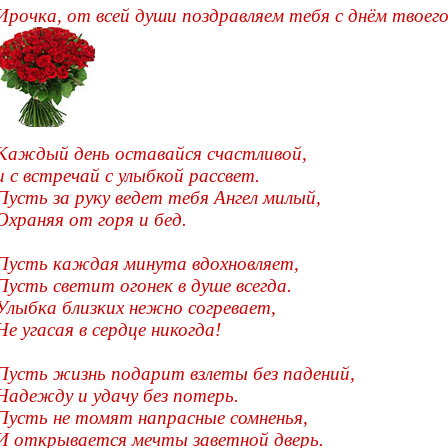
Ирочка, от всей души поздравляем тебя с днём твоег
Каждый день оставайся счастливой,
и с встречай с улыбкой рассвет.
Пусть за руку ведет тебя Ангел милый,
Охраняя от горя и бед.
Пусть каждая минута вдохновляет,
Пусть светит огонек в душе всегда.
Улыбка близких нежно согревает,
Не угасая в сердце никогда!
Пусть жизнь подарит взлеты без падений,
Надежду и удачу без потерь.
Пусть не томят напрасные сомненья,
И открывается мечты заветной дверь.