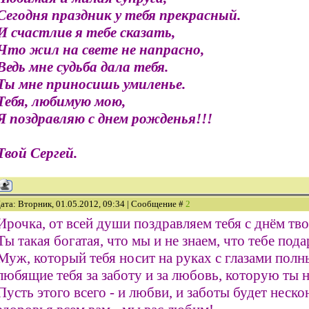
Сегодня праздник у тебя прекрасный.
И счастлив я тебе сказать,
Что жил на свете не напрасно,
Ведь мне судьба дала тебя.
Ты мне приносишь умиленье.
Тебя, любимую мою,
Я поздравляю с днем рожденья!!!
Твой Сергей.
ата: Вторник, 01.05.2012, 09:34 | Сообщение #
2
Ирочка, от всей души поздравляем тебя с днём тв
Ты такая богатая, что мы и не знаем, что тебе подар
Муж, который тебя носит на руках с глазами полн
любящие тебя за заботу и за любовь, которую ты 
Пусть этого всего - и любви, и заботы будет неск