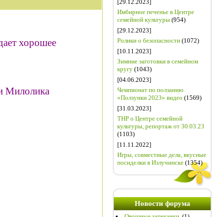
[29.12.2023]
Имбирное печенье в Центре
семейной культуры
(954)
[29.12.2023]
идает хорошее
Ролики о безопасности
(1072)
[10.11.2023]
Зимние заготовки в семейном
кругу
(1043)
[04.06.2023]
 и Милолика
Чемпионат по ползанию
«Ползунки 2023» видео
(1569)
[31.03.2023]
ТНР о Центре семейной
культуры, репортаж от 30.03.23
(1103)
[11.11.2022]
Игры, совместные дела, вкусные
посиделки в Излучинске
(1354)
Новости форума
Овощные запеканки.
(1)