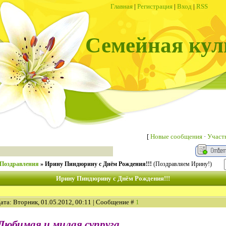
Главная
|
Регистрация
|
Вход
|
RSS
Семейная кул
[
Новые сообщения
·
Участ
Поздравления
»
Ирину Пиндюрину с Днём Рождения!!!
(Поздравляем Ирину!)
Ирину Пиндюрину с Днём Рождения!!!
ата: Вторник, 01.05.2012, 00:11 | Сообщение #
1
Любимая и милая супруга,