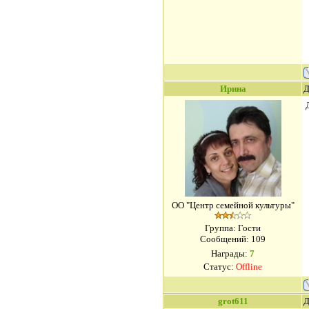
Ирина
Д
ОО "Центр семейной культуры"
Группа: Гости
Сообщений:
109
Награды:
7
Статус:
Offline
grot611
Д