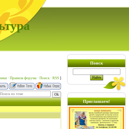
ьтура
Поиск
ники
·
Правила форума
·
Поиск
·
RSS
]
Приглашаем!