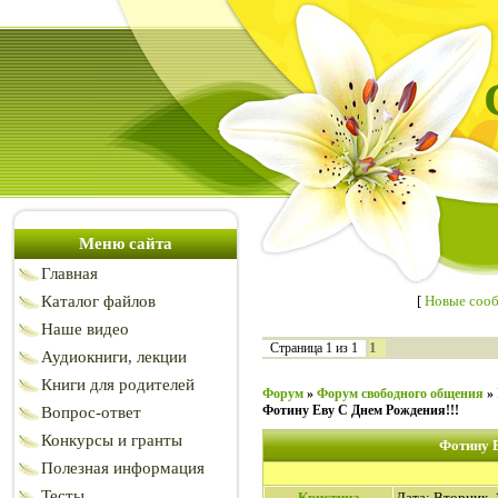
Меню сайта
Главная
Каталог файлов
[
Новые соо
Наше видео
1
Страница
1
из
1
Аудиокниги, лекции
Книги для родителей
Форум
»
Форум свободного общения
»
Фотину Еву С Днем Рождения!!!
Вопрос-ответ
Конкурсы и гранты
Фотину Е
Полезная информация
Тесты
Кристина
Дата: Вторник, 