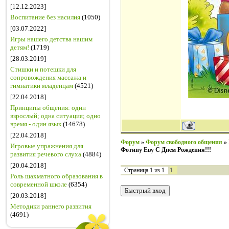
[12.12.2023]
Воспитание без насилия
(1050)
[03.07.2022]
Игры нашего детства нашим
детям!
(1719)
[28.03.2019]
Стишки и потешки для
сопровождения массажа и
гимнатики младенцам
(4521)
[22.04.2018]
Принципы общения: один
взрослый; одна ситуация; одно
время - один язык
(14678)
[22.04.2018]
Форум
»
Форум свободного общения
»
Игровые упражнения для
Фотину Еву С Днем Рождения!!!
развития речевого слуха
(4884)
[20.04.2018]
1
Страница
1
из
1
Роль шахматного образования в
современной школе
(6354)
[20.03.2018]
Методики раннего развития
(4691)