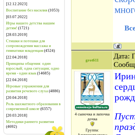
[12.12.2023]
мног
Воспитание без насилия
(1053)
[03.07.2022]
Игры нашего детства нашим
Все
детям!
(1721)
[28.03.2019]
Стишки и потешки для
сопровождения массажа и
гимнатики младенцам
(4524)
Дата: 
[22.04.2018]
grot611
Сообщ
Принципы общения: один
взрослый; одна ситуация; одно
время - один язык
(14685)
Ирин
[22.04.2018]
серд
Игровые упражнения для
развития речевого слуха
(4886)
рожд
[20.04.2018]
Роль шахматного образования в
современной школе
(6357)
Пуст
4 сыночка и лапочка
[20.03.2018]
дочка
Методики раннего развития
праз
(4692)
Группа:
Администраторы