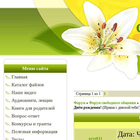
Меню сайта
Главная
Каталог файлов
Наше видео
1
Страница
1
из
1
Аудиокниги, лекции
Форум
»
Форум свободного общения
»
Днём рождения!
(Ириша с днюхой тебя!
Книги для родителей
Вопрос-ответ
Конкурсы и гранты
Полезная информация
Дата: Ч
grot611
Тесты