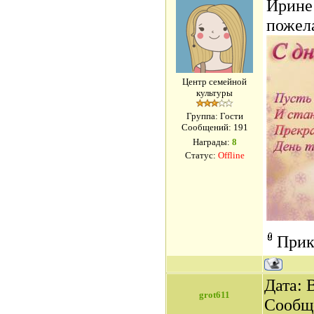
Ирине
пожела
Центр семейной
культуры
Группа: Гости
Сообщений:
191
Награды:
8
Статус:
Offline
Прик
Дата: 
grot611
Сообщ