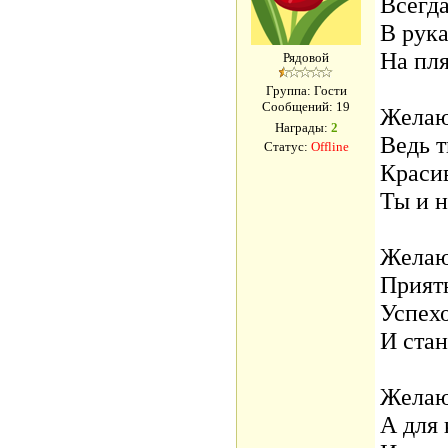
Всегда
В рука
На пл
Рядовой
Группа: Гости
Сообщений:
19
Желаю
Награды:
2
Ведь т
Статус:
Offline
Красив
Ты и н
Желаю
Прият
Успехо
И стан
Желаю
А для 