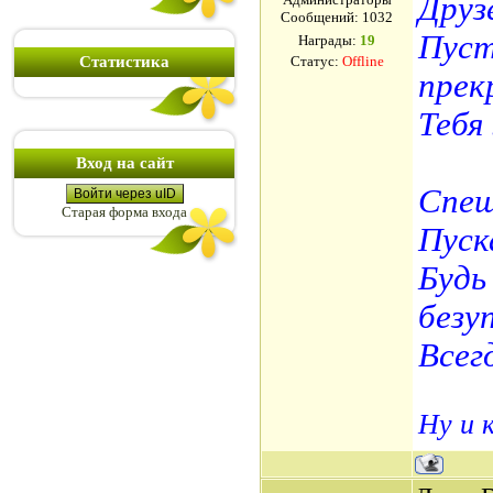
Друз
Сообщений:
1032
Пуст
Награды:
19
Статистика
Статус:
Offline
прек
Тебя
Вход на сайт
Спеш
Войти через uID
Старая форма входа
Пуск
Будь
безу
Всег
Ну и 