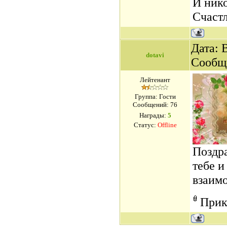
И нико
Счастл
Дата: 
dotavi
Сообщ
Лейтенант
Группа: Гости
Сообщений:
76
Награды:
5
Статус:
Offline
Поздра
тебе и
взаимо
Прик