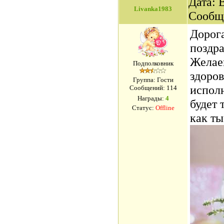
Дата: 
Livanka1983
Сообщ
Дорога
поздра
Желаем
Подполковник
здоров
Группа: Гости
исполн
Сообщений:
114
Награды:
4
будет 
Статус:
Offline
как ты