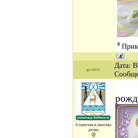
Прик
Дата: В
grot611
Сообщ
Ир
рожд
4 сыночка и лапочка
дочка