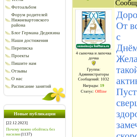
Сообщ
Фотоальбом
Доро
Форум родителей
Нижневартовского
От в
района
Блог Германа Дедюхина
с
Наши достижения
Днём
Переписка
4 сыночка и лапочка
Проекты
Жела
дочка
Пишите нам
тако
Группа:
Отзывы
Администраторы
акти
О нас
Сообщений:
1032
Награды:
19
Расписание занятий
Пуст
Статус:
Offline
свер
здор
Новые публикации
заме
[22.12.2023]
Почему важно обойтись без
скор
насилия
(1137)