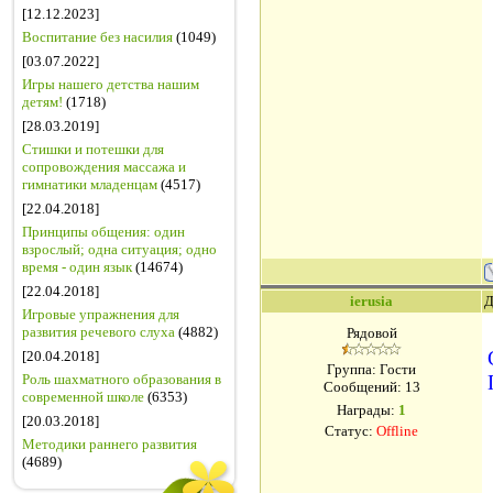
[12.12.2023]
Воспитание без насилия
(1049)
[03.07.2022]
Игры нашего детства нашим
детям!
(1718)
[28.03.2019]
Стишки и потешки для
сопровождения массажа и
гимнатики младенцам
(4517)
[22.04.2018]
Принципы общения: один
взрослый; одна ситуация; одно
время - один язык
(14674)
[22.04.2018]
ierusia
Д
Игровые упражнения для
развития речевого слуха
(4882)
Рядовой
[20.04.2018]
Группа: Гости
Роль шахматного образования в
Сообщений:
13
современной школе
(6353)
Награды:
1
[20.03.2018]
Статус:
Offline
Методики раннего развития
(4689)