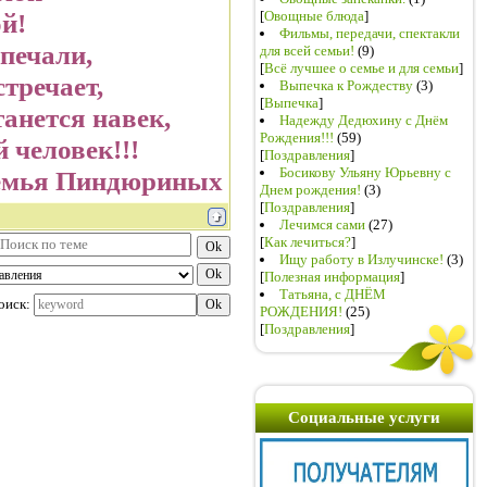
й!
[
Овощные блюда
]
Фильмы, передачи, спектакли
 печали,
для всей семьи!
(9)
[
Всё лучшее о семье и для семьи
]
стречает,
Выпечка к Рождеству
(3)
[
Выпечка
]
анется навек,
Надежду Дедюхину с Днём
Рождения!!!
(59)
 человек!!!
[
Поздравления
]
Босикову Ульяну Юрьевну с
емья Пиндюриных
Днем рождения!
(3)
[
Поздравления
]
Лечимся сами
(27)
[
Как лечиться?
]
Ищу работу в Излучинске!
(3)
[
Полезная информация
]
Татьяна, с ДНЁМ
оиск:
РОЖДЕНИЯ!
(25)
[
Поздравления
]
Социальные услуги