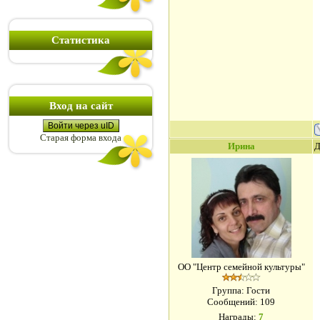
Статистика
Вход на сайт
Войти через uID
Старая форма входа
Ирина
Д
ОО "Центр семейной культуры"
Группа: Гости
Сообщений:
109
Награды:
7