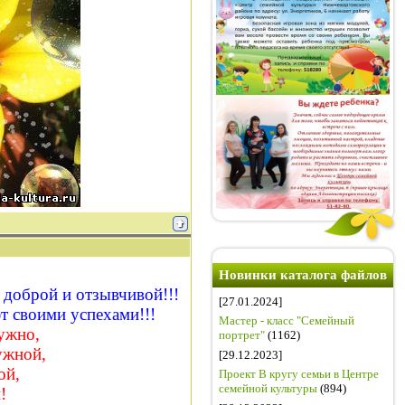
Новинки каталога файлов
, доброй и отзывчивой!!!
[27.01.2024]
т своими успехами!!!
Мастер - класс "Семейный
ужно,
портрет"
(1162)
ужной,
[29.12.2023]
ой,
Проект В кругу семьи в Центре
семейной культуры
(894)
!