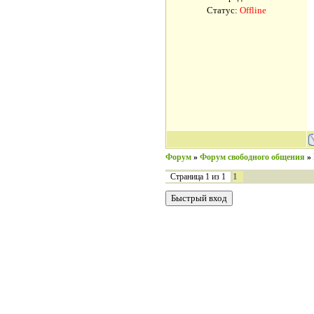
Статус:
Offline
Форум
»
Форум свободного общения
»
1
Страница
1
из
1