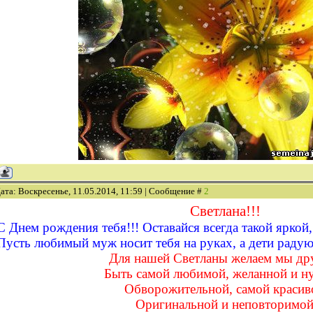
ата: Воскресенье, 11.05.2014, 11:59 | Сообщение #
2
Светлана!!!
С Днем рождения тебя!!! Оставайся всегда такой яркой
Пусть любимый муж носит тебя на руках, а дети радую
Для нашей Светланы желаем мы др
Быть самой любимой, желанной и н
Обворожительной, самой красив
Оригинальной и неповторимой