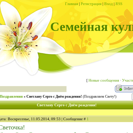
Главная
|
Регистрация
|
Вход
|
RSS
Семейная кул
[
Новые сообщения
·
Участ
Поздравления
»
Светлану Серго с Днём рождения!
(Поздравляем Свету!)
Светлану Серго с Днём рождения!
ата: Воскресенье, 11.05.2014, 09:53 | Сообщение #
1
Светочка!