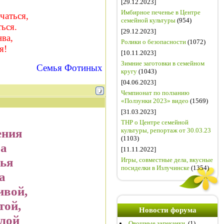
[29.12.2023]
Имбирное печенье в Центре
чаться,
семейной культуры
(954)
ься.
[29.12.2023]
ва,
Ролики о безопасности
(1072)
я!
[10.11.2023]
Зимние заготовки в семейном
Семья Фотиных
кругу
(1043)
[04.06.2023]
Чемпионат по ползанию
«Ползунки 2023» видео
(1569)
[31.03.2023]
ТНР о Центре семейной
ения
культуры, репортаж от 30.03.23
(1103)
ра
[11.11.2022]
нья
Игры, совместные дела, вкусные
посиделки в Излучинске
(1354)
а
ивой,
той,
Новости форума
илой
Овощные запеканки.
(1)