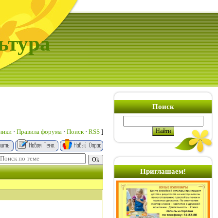
ьтура
Поиск
ники
·
Правила форума
·
Поиск
·
RSS
]
Приглашаем!