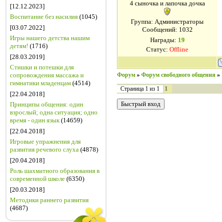
4 сыночка и лапочка дочка
[12.12.2023]
Воспитание без насилия
(1045)
Группа: Администраторы
[03.07.2022]
Сообщений:
1032
Игры нашего детства нашим
Награды:
19
детям!
(1716)
Статус:
Offline
[28.03.2019]
Стишки и потешки для
сопровождения массажа и
Форум
»
Форум свободного общения
»
гимнатики младенцам
(4514)
1
Страница
1
из
1
[22.04.2018]
Принципы общения: один
взрослый; одна ситуация; одно
время - один язык
(14659)
[22.04.2018]
Игровые упражнения для
развития речевого слуха
(4878)
[20.04.2018]
Роль шахматного образования в
современной школе
(6350)
[20.03.2018]
Методики раннего развития
(4687)