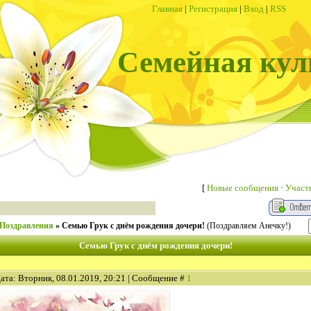
Главная
|
Регистрация
|
Вход
|
RSS
Семейная кул
[
Новые сообщения
·
Участ
Поздравления
»
Семью Грук с днём рождения дочери!
(Поздравляем Анечку!)
Семью Грук с днём рождения дочери!
ата: Вторник, 08.01.2019, 20:21 | Сообщение #
1