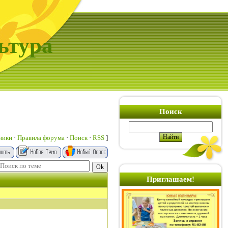
ьтура
Поиск
ники
·
Правила форума
·
Поиск
·
RSS
]
Приглашаем!