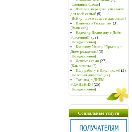
[
Овощные блюда
]
Фильмы, передачи, спектакли
для всей семьи!
(9)
[
Всё лучшее о семье и для семьи
]
Выпечка к Рождеству
(3)
[
Выпечка
]
Надежду Дедюхину с Днём
Рождения!!!
(59)
[
Поздравления
]
Босикову Ульяну Юрьевну с
Днем рождения!
(3)
[
Поздравления
]
Лечимся сами
(27)
[
Как лечиться?
]
Ищу работу в Излучинске!
(3)
[
Полезная информация
]
Татьяна, с ДНЁМ
РОЖДЕНИЯ!
(25)
[
Поздравления
]
Социальные услуги