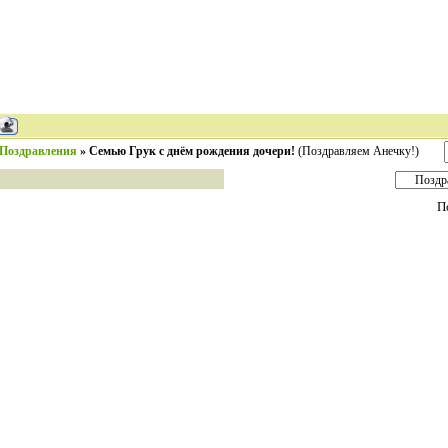
Поздравления
»
Семью Грук с днём рождения дочери!
(Поздравляем Анечку!)
П