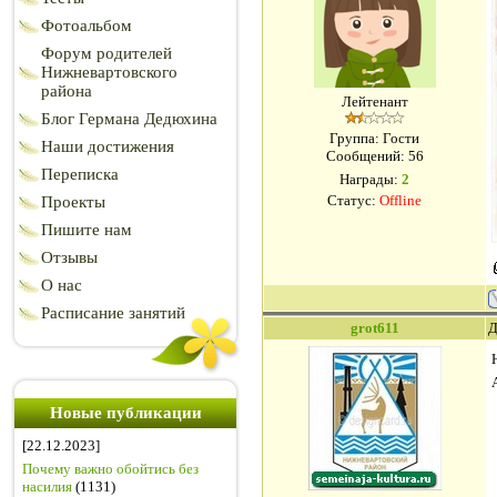
Фотоальбом
Форум родителей
Нижневартовского
района
Лейтенант
Блог Германа Дедюхина
Группа: Гости
Наши достижения
Сообщений:
56
Переписка
Награды:
2
Статус:
Offline
Проекты
Пишите нам
Отзывы
О нас
Расписание занятий
grot611
Д
Новые публикации
[22.12.2023]
Почему важно обойтись без
насилия
(1131)