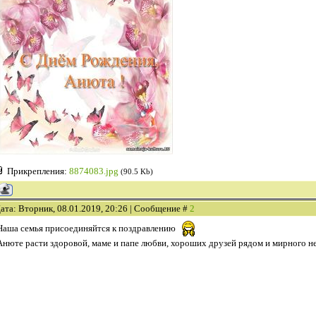
Прикрепления:
8874083.jpg
(90.5 Kb)
ата: Вторник, 08.01.2019, 20:26 | Сообщение #
2
Наша семья присоединяйтся к поздравлению
Анюте расти здоровой, маме и папе любви, хороших друзей рядом и мирного н