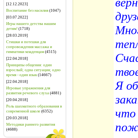
вер
[12.12.2023]
Воспитание без насилия
(1047)
друз
[03.07.2022]
Игры нашего детства нашим
Мно
детям!
(1718)
[28.03.2019]
теп
Стишки и потешки для
сопровождения массажа и
гимнатики младенцам
(4515)
Сча
[22.04.2018]
Принципы общения: один
тво
взрослый; одна ситуация; одно
время - один язык
(14667)
Я о
[22.04.2018]
Игровые упражнения для
развития речевого слуха
(4881)
зака
[20.04.2018]
Роль шахматного образования в
что
современной школе
(6352)
[20.03.2018]
пож
Методики раннего развития
(4688)