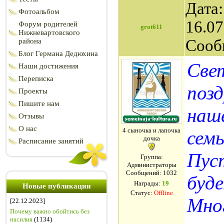
Дата:
Фотоальбом
16.07
Форум родителей
grot611
Нижневартовского
Сооб
района
Блог Германа Дедюхина
Све
Наши достижения
Переписка
поз
Проекты
Пишите нам
наш
Отзывы
О нас
4 сыночка и лапочка
сем
дочка
Расписание занятий
Пуст
Группа:
Администраторы
Сообщений:
1032
буд
Награды:
19
Новые публикации
Статус:
Offline
Мно
[22.12.2023]
Почему важно обойтись без
насилия
(1134)