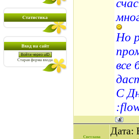
сча
мно
Статистика
Но 
Вход на сайт
про
Войти через uID
Старая форма входа
все 
дас
С Д
:flo
Дата: 
Светлана