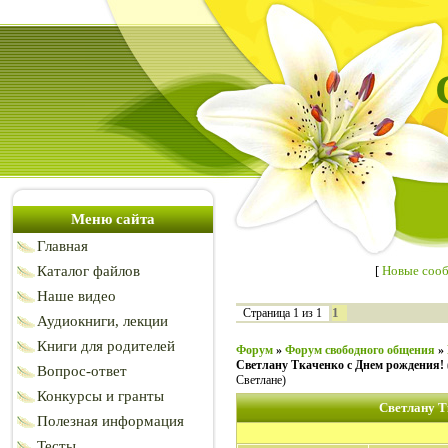
Меню сайта
Главная
Каталог файлов
[
Новые соо
Наше видео
1
Страница
1
из
1
Аудиокниги, лекции
Книги для родителей
Форум
»
Форум свободного общения
»
Светлану Ткаченко с Днем рождения!
Вопрос-ответ
Светлане)
Конкурсы и гранты
Светлану Т
Полезная информация
Тесты